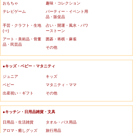
おもちゃ
趣味・コレクション
テレビゲーム
パーティー・イベント用
品・販促品
手芸・クラフト・生地
占い・開運・風水・パワ
(⇒)
ーストーン
アート・美術品・骨董
囲碁・将棋・麻雀
品・民芸品
その他
●キッズ・ベビー・マタニティ
ジュニア
キッズ
ベビー
マタニティ・ママ
出産祝い・ギフト
その他
●キッチン・日用品雑貨・文具
日用品・生活雑貨
タオル・バス用品
アロマ・癒しグッズ
旅行用品