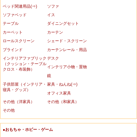
ベッド関連用品(⇒)
ソファ
ソファベッド
イス
テーブル
ダイニングセット
カーペット
カーテン
ロールスクリーン
シェード・スクリーン
ブラインド
カーテンレール・用品
インテリアファブリック
デスク
（クッション・テーブル
インテリア小物・置物
クロス・布装飾）
鏡
子供部屋（インテリア・
家具・ねんね(⇒)
寝具・グッズ）
オフィス家具
その他（洋家具）
その他（和家具）
その他
●おもちゃ・ホビー・ゲーム