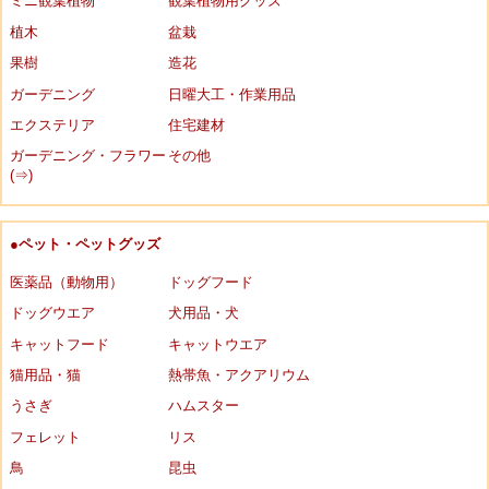
ミニ観葉植物
観葉植物用グッズ
植木
盆栽
果樹
造花
ガーデニング
日曜大工・作業用品
エクステリア
住宅建材
ガーデニング・フラワー
その他
(⇒)
●ペット・ペットグッズ
医薬品（動物用）
ドッグフード
ドッグウエア
犬用品・犬
キャットフード
キャットウエア
猫用品・猫
熱帯魚・アクアリウム
うさぎ
ハムスター
フェレット
リス
鳥
昆虫