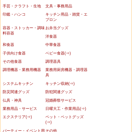
手芸・クラフト・生地
文具・事務用品
印鑑・ハンコ
キッチン用品・雑貨・エ
プロン
容器・ストッカー・調味
お弁当グッズ
料容器
洋食器
和食器
中華食器
子供向け食器
ベビー食器(⇒)
その他食器
調理器具
調理機器・業務用機器
業務用厨房機器・調理器
具
システムキッチン
キッチン収納(⇒)
防災関連グッズ
防犯関連グッズ
仏具・神具
冠婚葬祭サービス
業務用品・サービス
日曜大工・作業用品(⇒)
エクステリア(⇒)
ペット・ペットグッズ
(⇒)
パーティー・イベント用
その他