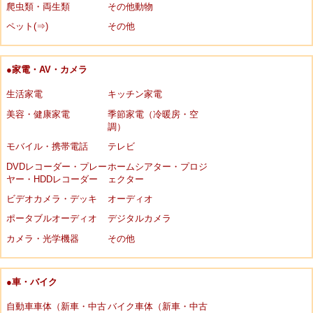
爬虫類・両生類
その他動物
ペット(⇒)
その他
●家電・AV・カメラ
生活家電
キッチン家電
美容・健康家電
季節家電（冷暖房・空
調）
モバイル・携帯電話
テレビ
DVDレコーダー・プレー
ホームシアター・プロジ
ヤー・HDDレコーダー
ェクター
ビデオカメラ・デッキ
オーディオ
ポータブルオーディオ
デジタルカメラ
カメラ・光学機器
その他
●車・バイク
自動車車体（新車・中古
バイク車体（新車・中古