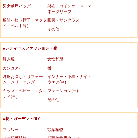
男女兼用バッグ
財布・コインケース・マ
ネークリップ
服飾小物（帽子・ネクタ
眼鏡・サングラス
イ・ベルト等）
その他
●レディースファッション・靴
婦人服
女性和服
カジュアル
靴
洋服お直し・リフォー
インナー・下着・ナイト
ム・クリーニング
ウエア(⇒)
キッズ・ベビー・マタニ
ファッション(⇒)
ティ(⇒)
その他
●花・ガーデン・DIY
フラワー
観葉植物