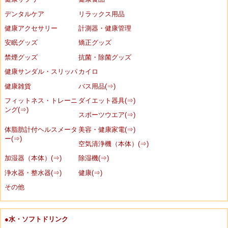
デンタルケア
リラックス用品
健康アクセサリー
計測器・健康管理
安眠グッズ
矯正グッズ
禁煙グッズ
抗菌・除菌グッズ
健康サンダル・スリッパ
カイロ
健康雑貨
バス用品(⇒)
フィットネス・トレーニ
ダイエット器具(⇒)
ング(⇒)
スポーツウエア(⇒)
体脂肪計付ヘルスメータ
美容・健康家電(⇒)
ー(⇒)
空気清浄機（本体）(⇒)
加湿器（本体）(⇒)
除湿機(⇒)
浄水器・整水器(⇒)
健康(⇒)
その他
●水・ソフトドリンク