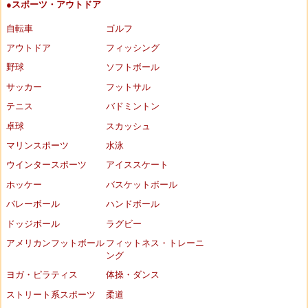
●スポーツ・アウトドア
自転車
ゴルフ
アウトドア
フィッシング
野球
ソフトボール
サッカー
フットサル
テニス
バドミントン
卓球
スカッシュ
マリンスポーツ
水泳
ウインタースポーツ
アイススケート
ホッケー
バスケットボール
バレーボール
ハンドボール
ドッジボール
ラグビー
アメリカンフットボール
フィットネス・トレーニ
ング
ヨガ・ピラティス
体操・ダンス
ストリート系スポーツ
柔道