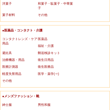
洋菓子
和菓子・駄菓子・中華菓
子
菓子材料
その他
●医薬品・コンタクト・介護
コンタクトレンズ・ケア
医薬品
用品
福祉・介護
避妊具
郵送検診キット
治療機器・用品
衛生日用品
医療計測器
衛生医療品
軽度失禁用品
医学・薬学(⇒)
その他
●メンズファッション・靴
紳士服
男性和服