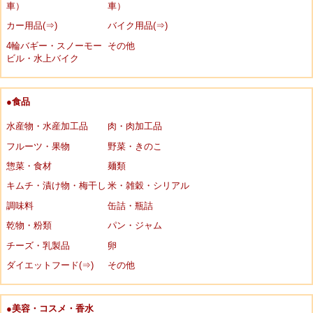
車）
車）
カー用品(⇒)
バイク用品(⇒)
4輪バギー・スノーモー
その他
ビル・水上バイク
●食品
水産物・水産加工品
肉・肉加工品
フルーツ・果物
野菜・きのこ
惣菜・食材
麺類
キムチ・漬け物・梅干し
米・雑穀・シリアル
調味料
缶詰・瓶詰
乾物・粉類
パン・ジャム
チーズ・乳製品
卵
ダイエットフード(⇒)
その他
●美容・コスメ・香水