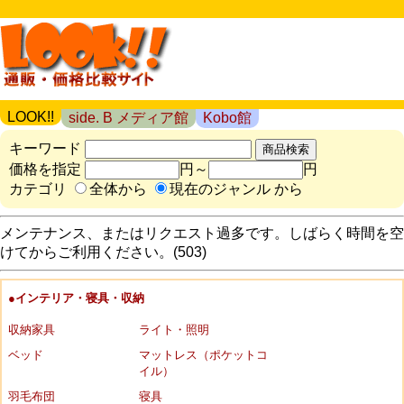
LOOK!!
side. B メディア館
Kobo館
キーワード
価格を指定
円～
円
カテゴリ
全体から
現在のジャンル から
メンテナンス、またはリクエスト過多です。しばらく時間を空
けてからご利用ください。(503)
●インテリア・寝具・収納
収納家具
ライト・照明
ベッド
マットレス（ポケットコ
イル）
羽毛布団
寝具