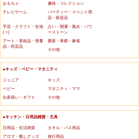
おもちゃ
趣味・コレクション
テレビゲーム
パーティー・イベント用
品・販促品
手芸・クラフト・生地
占い・開運・風水・パワ
(⇒)
ーストーン
アート・美術品・骨董
囲碁・将棋・麻雀
品・民芸品
その他
●キッズ・ベビー・マタニティ
ジュニア
キッズ
ベビー
マタニティ・ママ
出産祝い・ギフト
その他
●キッチン・日用品雑貨・文具
日用品・生活雑貨
タオル・バス用品
アロマ・癒しグッズ
旅行用品