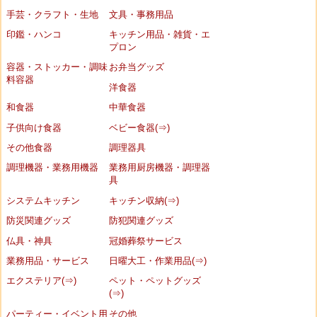
手芸・クラフト・生地
文具・事務用品
印鑑・ハンコ
キッチン用品・雑貨・エ
プロン
容器・ストッカー・調味
お弁当グッズ
料容器
洋食器
和食器
中華食器
子供向け食器
ベビー食器(⇒)
その他食器
調理器具
調理機器・業務用機器
業務用厨房機器・調理器
具
システムキッチン
キッチン収納(⇒)
防災関連グッズ
防犯関連グッズ
仏具・神具
冠婚葬祭サービス
業務用品・サービス
日曜大工・作業用品(⇒)
エクステリア(⇒)
ペット・ペットグッズ
(⇒)
パーティー・イベント用
その他