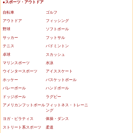
●スポーツ・アウトドア
自転車
ゴルフ
アウトドア
フィッシング
野球
ソフトボール
サッカー
フットサル
テニス
バドミントン
卓球
スカッシュ
マリンスポーツ
水泳
ウインタースポーツ
アイススケート
ホッケー
バスケットボール
バレーボール
ハンドボール
ドッジボール
ラグビー
アメリカンフットボール
フィットネス・トレーニ
ング
ヨガ・ピラティス
体操・ダンス
ストリート系スポーツ
柔道