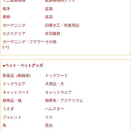
ミニ観葉植物
観葉植物用グッズ
植木
盆栽
果樹
造花
ガーデニング
日曜大工・作業用品
エクステリア
住宅建材
ガーデニング・フラワー
その他
(⇒)
●ペット・ペットグッズ
医薬品（動物用）
ドッグフード
ドッグウエア
犬用品・犬
キャットフード
キャットウエア
猫用品・猫
熱帯魚・アクアリウム
うさぎ
ハムスター
フェレット
リス
鳥
昆虫