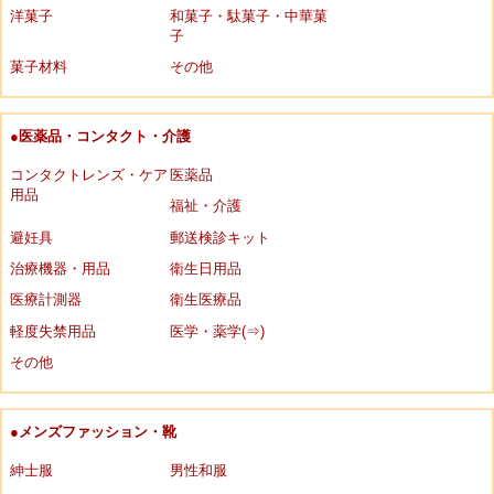
洋菓子
和菓子・駄菓子・中華菓
子
菓子材料
その他
●医薬品・コンタクト・介護
コンタクトレンズ・ケア
医薬品
用品
福祉・介護
避妊具
郵送検診キット
治療機器・用品
衛生日用品
医療計測器
衛生医療品
軽度失禁用品
医学・薬学(⇒)
その他
●メンズファッション・靴
紳士服
男性和服