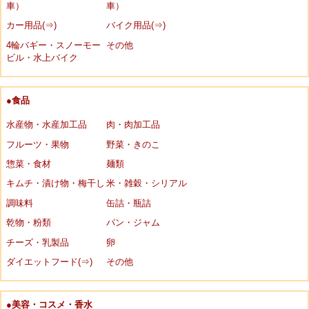
車）
車）
カー用品(⇒)
バイク用品(⇒)
4輪バギー・スノーモー
その他
ビル・水上バイク
●食品
水産物・水産加工品
肉・肉加工品
フルーツ・果物
野菜・きのこ
惣菜・食材
麺類
キムチ・漬け物・梅干し
米・雑穀・シリアル
調味料
缶詰・瓶詰
乾物・粉類
パン・ジャム
チーズ・乳製品
卵
ダイエットフード(⇒)
その他
●美容・コスメ・香水