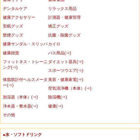
デンタルケア
リラックス用品
健康アクセサリー
計測器・健康管理
安眠グッズ
矯正グッズ
禁煙グッズ
抗菌・除菌グッズ
健康サンダル・スリッパ
カイロ
健康雑貨
バス用品(⇒)
フィットネス・トレーニ
ダイエット器具(⇒)
ング(⇒)
スポーツウエア(⇒)
体脂肪計付ヘルスメータ
美容・健康家電(⇒)
ー(⇒)
空気清浄機（本体）(⇒)
加湿器（本体）(⇒)
除湿機(⇒)
浄水器・整水器(⇒)
健康(⇒)
その他
●水・ソフトドリンク