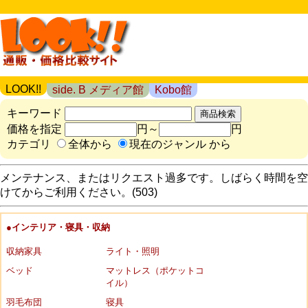
LOOK!!
side. B メディア館
Kobo館
キーワード
価格を指定
円～
円
カテゴリ
全体から
現在のジャンル から
メンテナンス、またはリクエスト過多です。しばらく時間を空
けてからご利用ください。(503)
●インテリア・寝具・収納
収納家具
ライト・照明
ベッド
マットレス（ポケットコ
イル）
羽毛布団
寝具