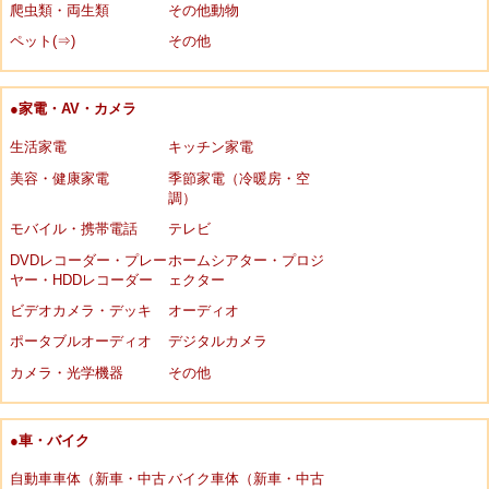
爬虫類・両生類
その他動物
ペット(⇒)
その他
●家電・AV・カメラ
生活家電
キッチン家電
美容・健康家電
季節家電（冷暖房・空
調）
モバイル・携帯電話
テレビ
DVDレコーダー・プレー
ホームシアター・プロジ
ヤー・HDDレコーダー
ェクター
ビデオカメラ・デッキ
オーディオ
ポータブルオーディオ
デジタルカメラ
カメラ・光学機器
その他
●車・バイク
自動車車体（新車・中古
バイク車体（新車・中古