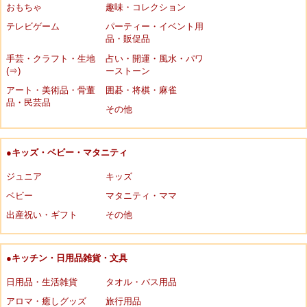
おもちゃ
趣味・コレクション
テレビゲーム
パーティー・イベント用
品・販促品
手芸・クラフト・生地
占い・開運・風水・パワ
(⇒)
ーストーン
アート・美術品・骨董
囲碁・将棋・麻雀
品・民芸品
その他
●キッズ・ベビー・マタニティ
ジュニア
キッズ
ベビー
マタニティ・ママ
出産祝い・ギフト
その他
●キッチン・日用品雑貨・文具
日用品・生活雑貨
タオル・バス用品
アロマ・癒しグッズ
旅行用品