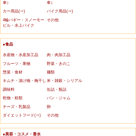
車）
車）
カー用品(⇒)
バイク用品(⇒)
4輪バギー・スノーモー
その他
ビル・水上バイク
●食品
水産物・水産加工品
肉・肉加工品
フルーツ・果物
野菜・きのこ
惣菜・食材
麺類
キムチ・漬け物・梅干し
米・雑穀・シリアル
調味料
缶詰・瓶詰
乾物・粉類
パン・ジャム
チーズ・乳製品
卵
ダイエットフード(⇒)
その他
●美容・コスメ・香水