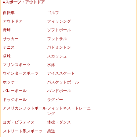
●スポーツ・アウトドア
自転車
ゴルフ
アウトドア
フィッシング
野球
ソフトボール
サッカー
フットサル
テニス
バドミントン
卓球
スカッシュ
マリンスポーツ
水泳
ウインタースポーツ
アイススケート
ホッケー
バスケットボール
バレーボール
ハンドボール
ドッジボール
ラグビー
アメリカンフットボール
フィットネス・トレーニ
ング
ヨガ・ピラティス
体操・ダンス
ストリート系スポーツ
柔道