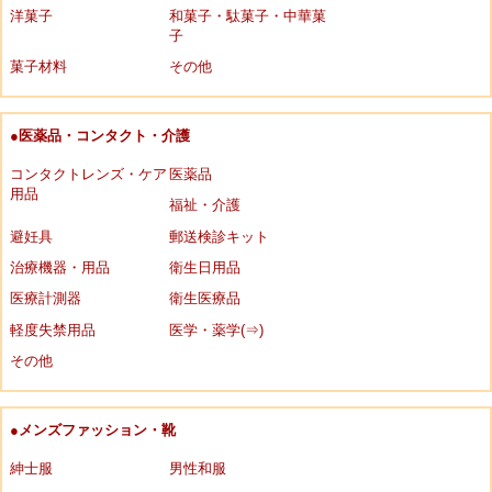
洋菓子
和菓子・駄菓子・中華菓
子
菓子材料
その他
●医薬品・コンタクト・介護
コンタクトレンズ・ケア
医薬品
用品
福祉・介護
避妊具
郵送検診キット
治療機器・用品
衛生日用品
医療計測器
衛生医療品
軽度失禁用品
医学・薬学(⇒)
その他
●メンズファッション・靴
紳士服
男性和服