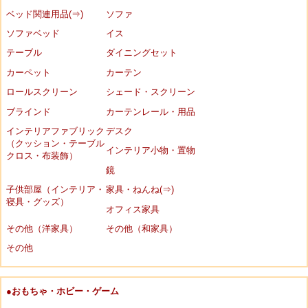
ベッド関連用品(⇒)
ソファ
ソファベッド
イス
テーブル
ダイニングセット
カーペット
カーテン
ロールスクリーン
シェード・スクリーン
ブラインド
カーテンレール・用品
インテリアファブリック
デスク
（クッション・テーブル
インテリア小物・置物
クロス・布装飾）
鏡
子供部屋（インテリア・
家具・ねんね(⇒)
寝具・グッズ）
オフィス家具
その他（洋家具）
その他（和家具）
その他
●おもちゃ・ホビー・ゲーム