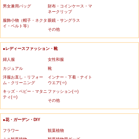
男女兼用バッグ
財布・コインケース・マ
ネークリップ
服飾小物（帽子・ネクタ
眼鏡・サングラス
イ・ベルト等）
その他
●レディースファッション・靴
婦人服
女性和服
カジュアル
靴
洋服お直し・リフォー
インナー・下着・ナイト
ム・クリーニング
ウエア(⇒)
キッズ・ベビー・マタニ
ファッション(⇒)
ティ(⇒)
その他
●花・ガーデン・DIY
フラワー
観葉植物