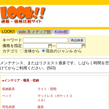
LOOK!!
side. B メディア館
Kobo館
キーワード
価格を指定
円～
円
カテゴリ
全体から
現在のジャンル から
メンテナンス、またはリクエスト過多です。しばらく時間を空
けてからご利用ください。(503)
●インテリア・寝具・収納
収納家具
ライト・照明
ベッド
マットレス（ポケットコ
イル）
羽毛布団
寝具