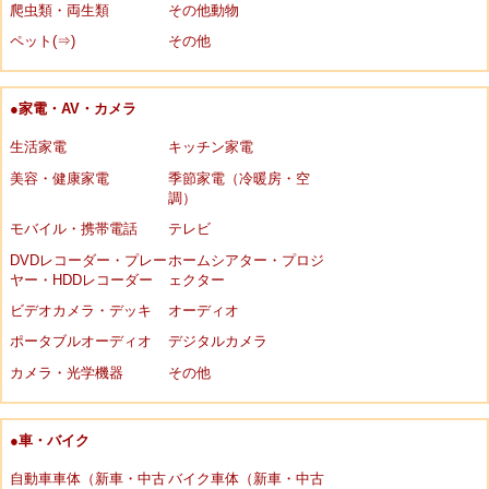
爬虫類・両生類
その他動物
ペット(⇒)
その他
●家電・AV・カメラ
生活家電
キッチン家電
美容・健康家電
季節家電（冷暖房・空
調）
モバイル・携帯電話
テレビ
DVDレコーダー・プレー
ホームシアター・プロジ
ヤー・HDDレコーダー
ェクター
ビデオカメラ・デッキ
オーディオ
ポータブルオーディオ
デジタルカメラ
カメラ・光学機器
その他
●車・バイク
自動車車体（新車・中古
バイク車体（新車・中古