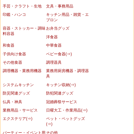
手芸・クラフト・生地
文具・事務用品
印鑑・ハンコ
キッチン用品・雑貨・エ
プロン
容器・ストッカー・調味
お弁当グッズ
料容器
洋食器
和食器
中華食器
子供向け食器
ベビー食器(⇒)
その他食器
調理器具
調理機器・業務用機器
業務用厨房機器・調理器
具
システムキッチン
キッチン収納(⇒)
防災関連グッズ
防犯関連グッズ
仏具・神具
冠婚葬祭サービス
業務用品・サービス
日曜大工・作業用品(⇒)
エクステリア(⇒)
ペット・ペットグッズ
(⇒)
パーティー・イベント用
その他