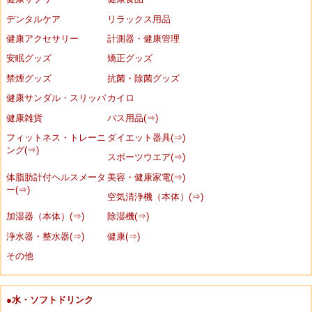
デンタルケア
リラックス用品
健康アクセサリー
計測器・健康管理
安眠グッズ
矯正グッズ
禁煙グッズ
抗菌・除菌グッズ
健康サンダル・スリッパ
カイロ
健康雑貨
バス用品(⇒)
フィットネス・トレーニ
ダイエット器具(⇒)
ング(⇒)
スポーツウエア(⇒)
体脂肪計付ヘルスメータ
美容・健康家電(⇒)
ー(⇒)
空気清浄機（本体）(⇒)
加湿器（本体）(⇒)
除湿機(⇒)
浄水器・整水器(⇒)
健康(⇒)
その他
●水・ソフトドリンク