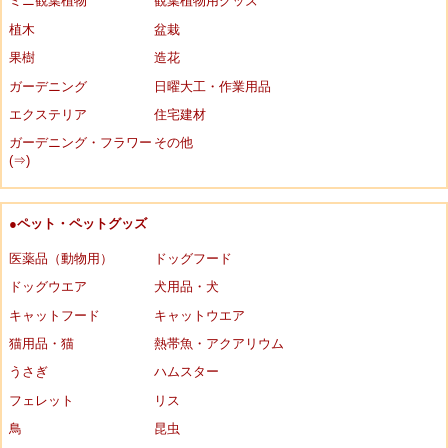
ミニ観葉植物
観葉植物用グッズ
植木
盆栽
果樹
造花
ガーデニング
日曜大工・作業用品
エクステリア
住宅建材
ガーデニング・フラワー
その他
(⇒)
●ペット・ペットグッズ
医薬品（動物用）
ドッグフード
ドッグウエア
犬用品・犬
キャットフード
キャットウエア
猫用品・猫
熱帯魚・アクアリウム
うさぎ
ハムスター
フェレット
リス
鳥
昆虫