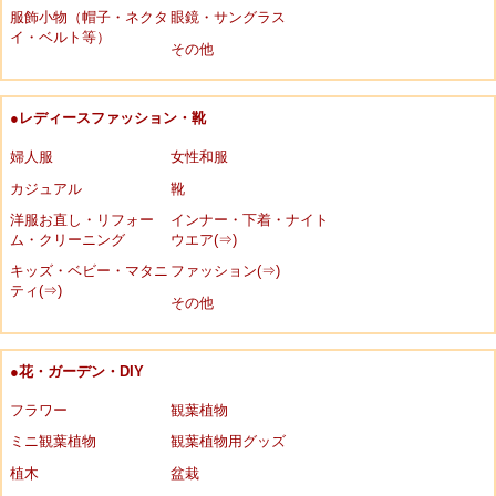
服飾小物（帽子・ネクタ
眼鏡・サングラス
イ・ベルト等）
その他
●レディースファッション・靴
婦人服
女性和服
カジュアル
靴
洋服お直し・リフォー
インナー・下着・ナイト
ム・クリーニング
ウエア(⇒)
キッズ・ベビー・マタニ
ファッション(⇒)
ティ(⇒)
その他
●花・ガーデン・DIY
フラワー
観葉植物
ミニ観葉植物
観葉植物用グッズ
植木
盆栽