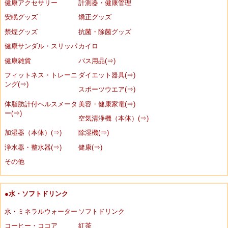
健康アクセサリー
計測器・健康管理
安眠グッズ
矯正グッズ
禁煙グッズ
抗菌・除菌グッズ
健康サンダル・スリッパ
カイロ
健康雑貨
バス用品(⇒)
フィットネス・トレーニ
ダイエット器具(⇒)
ング(⇒)
スポーツウエア(⇒)
体脂肪計付ヘルスメータ
美容・健康家電(⇒)
ー(⇒)
空気清浄機（本体）(⇒)
加湿器（本体）(⇒)
除湿機(⇒)
浄水器・整水器(⇒)
健康(⇒)
その他
●水・ソフトドリンク
水・ミネラルウォーター
ソフトドリンク
コーヒー・ココア
紅茶