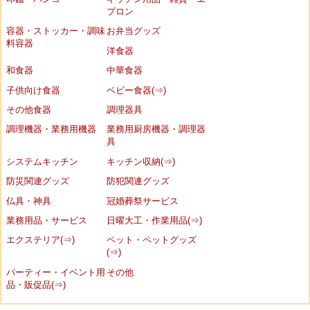
プロン
容器・ストッカー・調味
お弁当グッズ
料容器
洋食器
和食器
中華食器
子供向け食器
ベビー食器(⇒)
その他食器
調理器具
調理機器・業務用機器
業務用厨房機器・調理器
具
システムキッチン
キッチン収納(⇒)
防災関連グッズ
防犯関連グッズ
仏具・神具
冠婚葬祭サービス
業務用品・サービス
日曜大工・作業用品(⇒)
エクステリア(⇒)
ペット・ペットグッズ
(⇒)
パーティー・イベント用
その他
品・販促品(⇒)