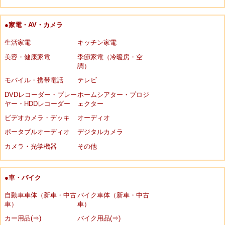
●家電・AV・カメラ
生活家電
キッチン家電
美容・健康家電
季節家電（冷暖房・空
調）
モバイル・携帯電話
テレビ
DVDレコーダー・プレー
ホームシアター・プロジ
ヤー・HDDレコーダー
ェクター
ビデオカメラ・デッキ
オーディオ
ポータブルオーディオ
デジタルカメラ
カメラ・光学機器
その他
●車・バイク
自動車車体（新車・中古
バイク車体（新車・中古
車）
車）
カー用品(⇒)
バイク用品(⇒)