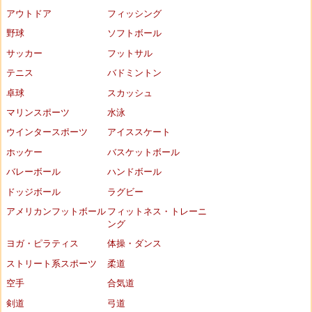
アウトドア
フィッシング
野球
ソフトボール
サッカー
フットサル
テニス
バドミントン
卓球
スカッシュ
マリンスポーツ
水泳
ウインタースポーツ
アイススケート
ホッケー
バスケットボール
バレーボール
ハンドボール
ドッジボール
ラグビー
アメリカンフットボール
フィットネス・トレーニ
ング
ヨガ・ピラティス
体操・ダンス
ストリート系スポーツ
柔道
空手
合気道
剣道
弓道