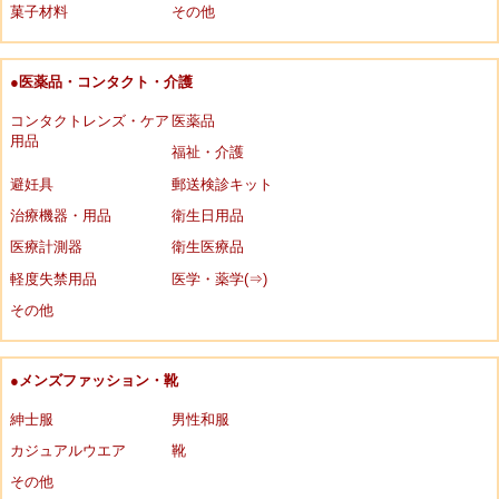
菓子材料
その他
●医薬品・コンタクト・介護
コンタクトレンズ・ケア
医薬品
用品
福祉・介護
避妊具
郵送検診キット
治療機器・用品
衛生日用品
医療計測器
衛生医療品
軽度失禁用品
医学・薬学(⇒)
その他
●メンズファッション・靴
紳士服
男性和服
カジュアルウエア
靴
その他