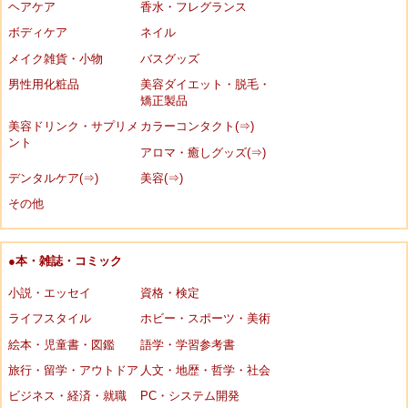
ヘアケア
香水・フレグランス
ボディケア
ネイル
メイク雑貨・小物
バスグッズ
男性用化粧品
美容ダイエット・脱毛・
矯正製品
美容ドリンク・サプリメ
カラーコンタクト(⇒)
ント
アロマ・癒しグッズ(⇒)
デンタルケア(⇒)
美容(⇒)
その他
●本・雑誌・コミック
小説・エッセイ
資格・検定
ライフスタイル
ホビー・スポーツ・美術
絵本・児童書・図鑑
語学・学習参考書
旅行・留学・アウトドア
人文・地歴・哲学・社会
ビジネス・経済・就職
PC・システム開発