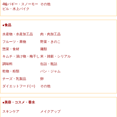
4輪バギー・スノーモー
その他
ビル・水上バイク
●食品
水産物・水産加工品
肉・肉加工品
フルーツ・果物
野菜・きのこ
惣菜・食材
麺類
キムチ・漬け物・梅干し
米・雑穀・シリアル
調味料
缶詰・瓶詰
乾物・粉類
パン・ジャム
チーズ・乳製品
卵
ダイエットフード(⇒)
その他
●美容・コスメ・香水
スキンケア
メイクアップ