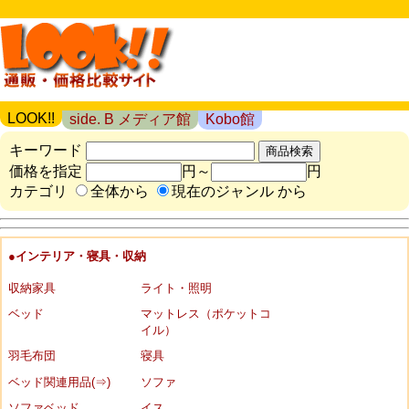
LOOK!!
side. B メディア館
Kobo館
キーワード
価格を指定
円～
円
カテゴリ
全体から
現在のジャンル から
●インテリア・寝具・収納
収納家具
ライト・照明
ベッド
マットレス（ポケットコ
イル）
羽毛布団
寝具
ベッド関連用品(⇒)
ソファ
ソファベッド
イス