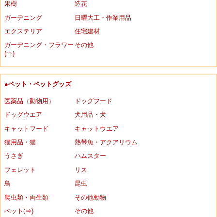
果樹
造花
ガーデニング
日曜大工・作業用品
エクステリア
住宅建材
ガーデニング・フラワー
その他
(⇒)
●ペット・ペットグッズ
医薬品（動物用）
ドッグフード
ドッグウエア
犬用品・犬
キャットフード
キャットウエア
猫用品・猫
熱帯魚・アクアリウム
うさぎ
ハムスター
フェレット
リス
鳥
昆虫
爬虫類・両生類
その他動物
ペット(⇒)
その他