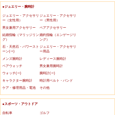
●ジュエリー・腕時計
ジュエリー・アクセサリ
ジュエリー・アクセサリ
ー（女性用）
ー（男性用）
男女兼用アクセサリー
ペアアクセサリー
結婚指輪（マリッジリン
婚約指輪（エンゲージリ
グ）
ング）
石・天然石・パワースト
ジュエリー・アクセサリ
ーン(⇒)
ー用品
メンズ腕時計
レディース腕時計
ペアウォッチ
男女兼用腕時計
ウォッチ(⇒)
腕時計(⇒)
キャラクター腕時計
時計用ベルト・バンド
ケア・修理用品・電池
その他
●スポーツ・アウトドア
自転車
ゴルフ