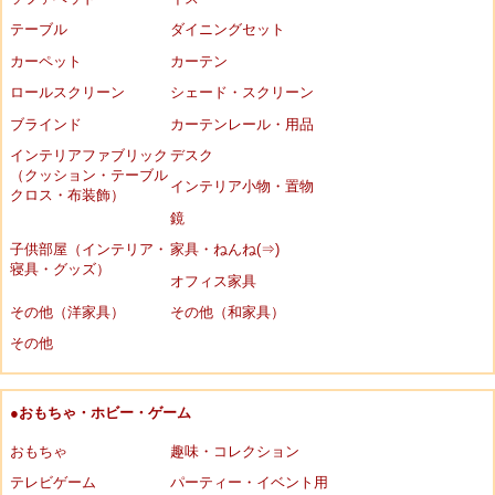
テーブル
ダイニングセット
カーペット
カーテン
ロールスクリーン
シェード・スクリーン
ブラインド
カーテンレール・用品
インテリアファブリック
デスク
（クッション・テーブル
インテリア小物・置物
クロス・布装飾）
鏡
子供部屋（インテリア・
家具・ねんね(⇒)
寝具・グッズ）
オフィス家具
その他（洋家具）
その他（和家具）
その他
●おもちゃ・ホビー・ゲーム
おもちゃ
趣味・コレクション
テレビゲーム
パーティー・イベント用