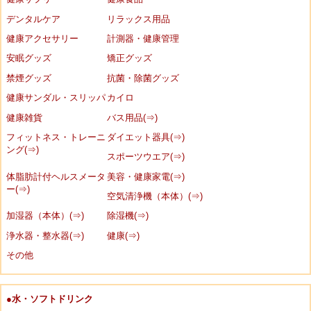
デンタルケア
リラックス用品
健康アクセサリー
計測器・健康管理
安眠グッズ
矯正グッズ
禁煙グッズ
抗菌・除菌グッズ
健康サンダル・スリッパ
カイロ
健康雑貨
バス用品(⇒)
フィットネス・トレーニ
ダイエット器具(⇒)
ング(⇒)
スポーツウエア(⇒)
体脂肪計付ヘルスメータ
美容・健康家電(⇒)
ー(⇒)
空気清浄機（本体）(⇒)
加湿器（本体）(⇒)
除湿機(⇒)
浄水器・整水器(⇒)
健康(⇒)
その他
●水・ソフトドリンク