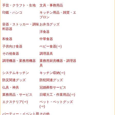
手芸・クラフト・生地
文具・事務用品
印鑑・ハンコ
キッチン用品・雑貨・エ
プロン
容器・ストッカー・調味
お弁当グッズ
料容器
洋食器
和食器
中華食器
子供向け食器
ベビー食器(⇒)
その他食器
調理器具
調理機器・業務用機器
業務用厨房機器・調理器
具
システムキッチン
キッチン収納(⇒)
防災関連グッズ
防犯関連グッズ
仏具・神具
冠婚葬祭サービス
業務用品・サービス
日曜大工・作業用品(⇒)
エクステリア(⇒)
ペット・ペットグッズ
(⇒)
パーティー・イベント用
その他