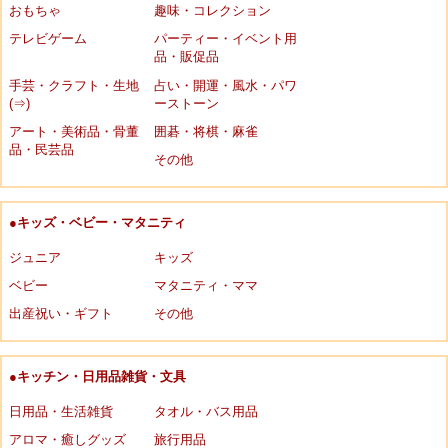
おもちゃ
趣味・コレクション
テレビゲーム
パーティー・イベント用
品・販促品
手芸・クラフト・生地
占い・開運・風水・パワ
(⇒)
ーストーン
アート・美術品・骨董
囲碁・将棋・麻雀
品・民芸品
その他
●キッズ・ベビー・マタニティ
ジュニア
キッズ
ベビー
マタニティ・ママ
出産祝い・ギフト
その他
●キッチン・日用品雑貨・文具
日用品・生活雑貨
タオル・バス用品
アロマ・癒しグッズ
旅行用品