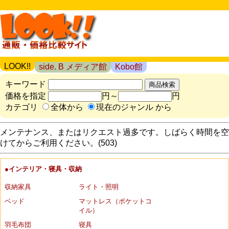
LOOK!!
side. B メディア館
Kobo館
キーワード
価格を指定
円～
円
カテゴリ
全体から
現在のジャンル から
メンテナンス、またはリクエスト過多です。しばらく時間を空
けてからご利用ください。(503)
●インテリア・寝具・収納
収納家具
ライト・照明
ベッド
マットレス（ポケットコ
イル）
羽毛布団
寝具