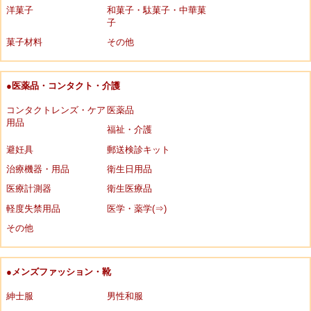
洋菓子
和菓子・駄菓子・中華菓
子
菓子材料
その他
●医薬品・コンタクト・介護
コンタクトレンズ・ケア
医薬品
用品
福祉・介護
避妊具
郵送検診キット
治療機器・用品
衛生日用品
医療計測器
衛生医療品
軽度失禁用品
医学・薬学(⇒)
その他
●メンズファッション・靴
紳士服
男性和服