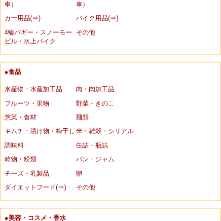
車）
車）
カー用品(⇒)
バイク用品(⇒)
4輪バギー・スノーモー
その他
ビル・水上バイク
●食品
水産物・水産加工品
肉・肉加工品
フルーツ・果物
野菜・きのこ
惣菜・食材
麺類
キムチ・漬け物・梅干し
米・雑穀・シリアル
調味料
缶詰・瓶詰
乾物・粉類
パン・ジャム
チーズ・乳製品
卵
ダイエットフード(⇒)
その他
●美容・コスメ・香水