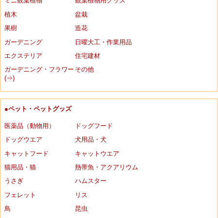
ミニ観葉植物
観葉植物用グッズ
植木
盆栽
果樹
造花
ガーデニング
日曜大工・作業用品
エクステリア
住宅建材
ガーデニング・フラワー
その他
(⇒)
●ペット・ペットグッズ
医薬品（動物用）
ドッグフード
ドッグウエア
犬用品・犬
キャットフード
キャットウエア
猫用品・猫
熱帯魚・アクアリウム
うさぎ
ハムスター
フェレット
リス
鳥
昆虫