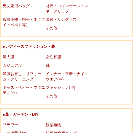
男女兼用バッグ
財布・コインケース・マ
ネークリップ
服飾小物（帽子・ネクタ
眼鏡・サングラス
イ・ベルト等）
その他
●レディースファッション・靴
婦人服
女性和服
カジュアル
靴
洋服お直し・リフォー
インナー・下着・ナイト
ム・クリーニング
ウエア(⇒)
キッズ・ベビー・マタニ
ファッション(⇒)
ティ(⇒)
その他
●花・ガーデン・DIY
フラワー
観葉植物