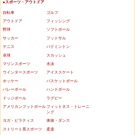
●スポーツ・アウトドア
自転車
ゴルフ
アウトドア
フィッシング
野球
ソフトボール
サッカー
フットサル
テニス
バドミントン
卓球
スカッシュ
マリンスポーツ
水泳
ウインタースポーツ
アイススケート
ホッケー
バスケットボール
バレーボール
ハンドボール
ドッジボール
ラグビー
アメリカンフットボール
フィットネス・トレーニ
ング
ヨガ・ピラティス
体操・ダンス
ストリート系スポーツ
柔道