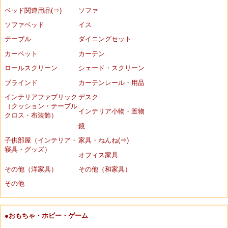
ベッド関連用品(⇒)
ソファ
ソファベッド
イス
テーブル
ダイニングセット
カーペット
カーテン
ロールスクリーン
シェード・スクリーン
ブラインド
カーテンレール・用品
インテリアファブリック
デスク
（クッション・テーブル
インテリア小物・置物
クロス・布装飾）
鏡
子供部屋（インテリア・
家具・ねんね(⇒)
寝具・グッズ）
オフィス家具
その他（洋家具）
その他（和家具）
その他
●おもちゃ・ホビー・ゲーム