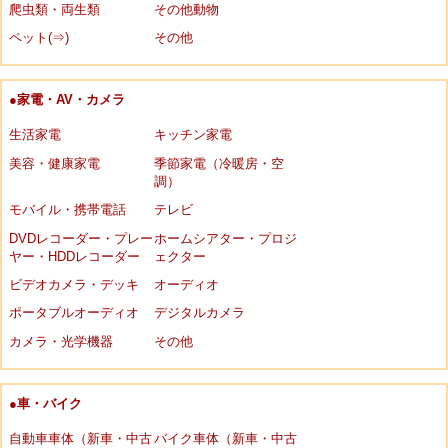
爬虫類・両生類
その他動物
ペット(⇒)
その他
●家電・AV・カメラ
生活家電
キッチン家電
美容・健康家電
季節家電（冷暖房・空
調）
モバイル・携帯電話
テレビ
DVDレコーダー・プレー
ホームシアター・プロジ
ヤー・HDDレコーダー
ェクター
ビデオカメラ・デッキ
オーディオ
ポータブルオーディオ
デジタルカメラ
カメラ・光学機器
その他
●車・バイク
自動車車体（新車・中古
バイク車体（新車・中古