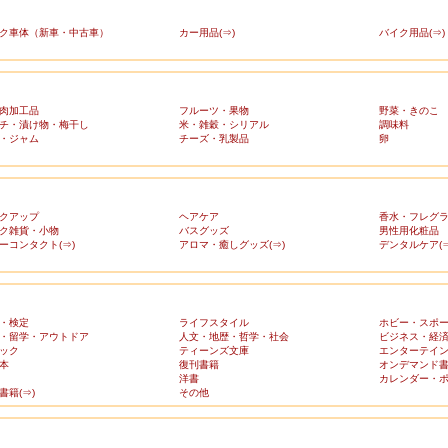
ク車体（新車・中古車）
カー用品(⇒)
バイク用品(⇒)
肉加工品
フルーツ・果物
野菜・きのこ
チ・漬け物・梅干し
米・雑穀・シリアル
調味料
・ジャム
チーズ・乳製品
卵
クアップ
ヘアケア
香水・フレグ
ク雑貨・小物
バスグッズ
男性用化粧品
ーコンタクト(⇒)
アロマ・癒しグッズ(⇒)
デンタルケア(⇒
・検定
ライフスタイル
ホビー・スポ
・留学・アウトドア
人文・地歴・哲学・社会
ビジネス・経
ック
ティーンズ文庫
エンターテイ
本
復刊書籍
オンデマンド
洋書
カレンダー・
書籍(⇒)
その他