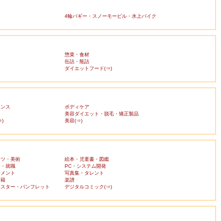
4輪バギー・スノーモービル・水上バイク
惣菜・食材
缶詰・瓶詰
ダイエットフード(⇒)
ランス
ボディケア
美容ダイエット・脱毛・矯正製品
)
美容(⇒)
ーツ・美術
絵本・児童書・図鑑
済・就職
PC・システム開発
ンメント
写真集・タレント
書籍
楽譜
ポスター・パンフレット
デジタルコミック(⇒)