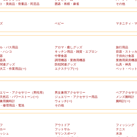
ト・美術品・骨董品・民芸品
囲碁・将棋・麻雀
その他
ズ
ベビー
マタニティ・
ル・バス用品
アロマ・癒しグッズ
旅行用品
・ハンコ
キッチン用品・雑貨・エプロン
容器・ストッ
器
中華食器
子供向け食器
器具
調理機器・業務用機器
業務用厨房機
関連グッズ
防犯関連グッズ
仏具・神具
大工・作業用品(⇒)
エクステリア(⇒)
ペット・ペット
エリー・アクセサリー（男性用）
男女兼用アクセサリー
ペアアクセサ
天然石・パワーストーン(⇒)
ジュエリー・アクセサリー用品
メンズ腕時計
兼用腕時計
ウォッチ(⇒)
腕時計(⇒)
・修理用品・電池
その他
フ
アウトドア
フィッシング
カー
フットサル
テニス
ッシュ
マリンスポーツ
水泳