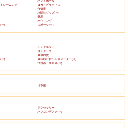
ハンドボール
・トレーニング
ヨガ・ピラティス
合気道
格闘技グッズ(⇒)
乗馬
ボウリング
⇒)
スポーツ(⇒)
デンタルケア
矯正グッズ
健康雑貨
⇒)
体脂肪計付ヘルスメーター(⇒)
浄水器・整水器(⇒)
日本茶
アクセサリー
ス
パソコンデスク(⇒)