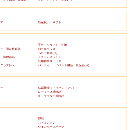
ママ
出産祝い・ギフト
手芸・クラフト・生地
カー・調味料容器
お弁当グッズ
ベビー食器(⇒)
器・調理器具
システムキッチン
冠婚葬祭サービス
グッズ(⇒)
パーティー・イベント用品・販促品(⇒)
リー
結婚指輪（マリッジリング）
レディース腕時計
キャラクター腕時計
野球
バドミントン
ウインタースポーツ