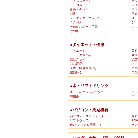
アイススケート
ホッ
ドッジボール
ラグ
体操・ダンス
スト
剣道
弓道
ジョギング・マラソン
陸上
ラクロス
ゲー
その他スポーツ用品
スポ
その他
●ダイエット・健康
ダイエット
美容
リラックス用品
健康
禁煙グッズ
抗菌
バス用品(⇒)
フィ
美容・健康家電(⇒)
空気
健康(⇒)
その
●水・ソフトドリンク
水・ミネラルウォーター
ソフ
中国茶
ハー
●パソコン・周辺機器
パソコン・コンピュータ
周辺
ソフトウェア
PD
PC・システム開発(⇒)
その