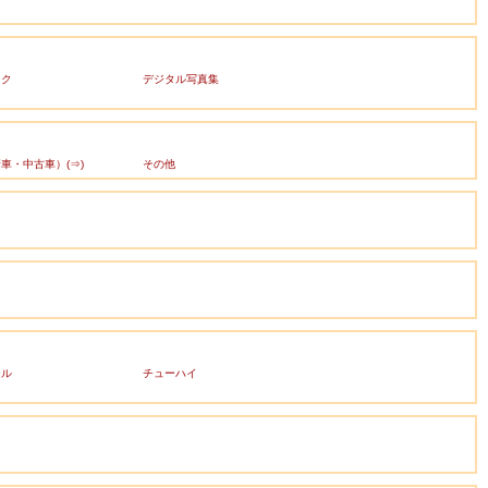
ック
デジタル写真集
車・中古車）(⇒)
その他
ール
チューハイ