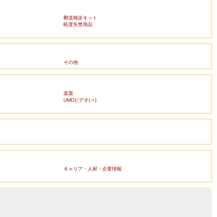
郵送検診キット
軽度失禁用品
その他
楽器
UMDビデオ(⇒)
キャリア・人材・企業情報