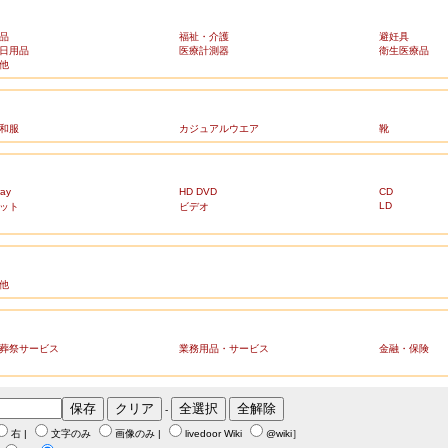
品
福祉・介護
避妊具
日用品
医療計測器
衛生医療品
他
和服
カジュアルウエア
靴
ray
HD DVD
CD
LD
ット
ビデオ
他
葬祭サービス
業務用品・サービス
金融・保険
-
右
|
文字のみ
画像のみ
|
livedoor Wiki
@wiki
］