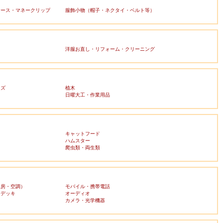
ケース・マネークリップ
服飾小物（帽子・ネクタイ・ベルト等）
洋服お直し・リフォーム・クリーニング
ッズ
植木
日曜大工・作業用品
キャットフード
ハムスター
爬虫類・両生類
暖房・空調）
モバイル・携帯電話
・デッキ
オーディオ
ラ
カメラ・光学機器