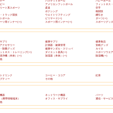
ケー
バスケットボール
バレーボール
ビー
アメリカンフットボール
フィットネス
リート系スポーツ
柔道
空手
ボクシング
格闘技
・トラック競技
ウエイトリフティング
綱引き
トボール
ビリヤード(⇒)
ダーツ(⇒)
ーツ用インナー(⇒)
スポーツ用インナー(⇒)
スポーツグッズ(
サプリ
健康サプリ
健康食品
アクセサリー
計測器・健康管理
安眠グッズ
・除菌グッズ
健康サンダル・スリッパ
カイロ
ットネス・トレーニング(⇒)
ダイエット器具(⇒)
スポーツウエア(
清浄機（本体）(⇒)
加湿器（本体）(⇒)
除湿機(⇒)
他
トドリンク
コーヒー・ココア
紅茶
ブティー
その他
機器
ネットワーク機器
パーツ
A（携帯情報端末）
オフィス・サプライ
通信・サービ
他