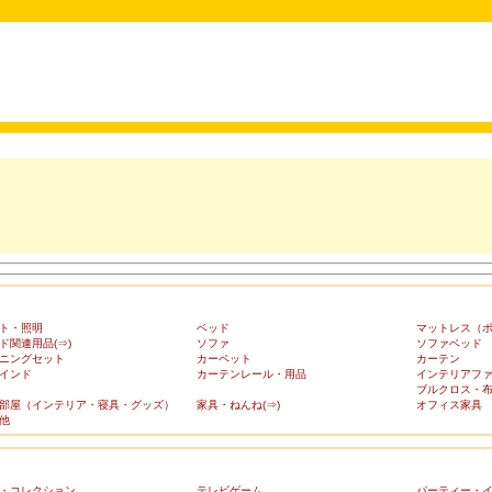
ト・照明
ベッド
マットレス（
ド関連用品(⇒)
ソファ
ソファベッド
ニングセット
カーペット
カーテン
インド
カーテンレール・用品
インテリアフ
ブルクロス・
部屋（インテリア・寝具・グッズ）
家具・ねんね(⇒)
オフィス家具
他
・コレクション
テレビゲーム
パーティー・