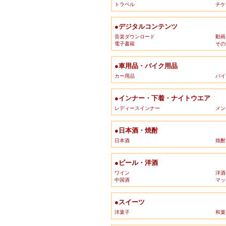
トラベル
チケ
●デジタルコンテンツ
音楽ダウンロード
動画
電子書籍
その
●車用品・バイク用品
カー用品
バイ
●インナー・下着・ナイトウエア
レディースインナー
メン
●日本酒・焼酎
日本酒
焼酎
●ビール・洋酒
ワイン
洋酒
中国酒
マッ
●スイーツ
洋菓子
和菓