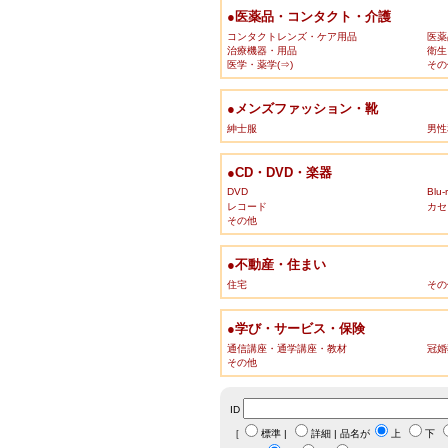
●医薬品・コンタクト・介護
コンタクトレンズ・ケア用品
医薬
治療機器・用品
衛生
医学・薬学(⇒)
その
●メンズファッション・靴
紳士服
男性
●CD・DVD・楽器
DVD
Blu-
レコード
カセ
その他
●不動産・住まい
住宅
その
●学び・サービス・保険
通信講座・通学講座・教材
冠婚
その他
ID
［
標準
|
詳細
| 品名が
上
下