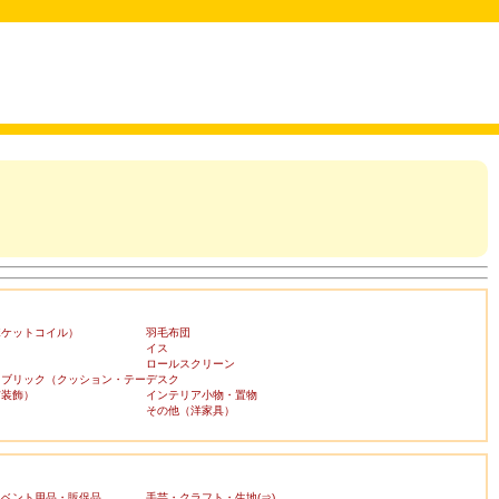
ポケットコイル）
羽毛布団
イス
ロールスクリーン
ァブリック（クッション・テー
デスク
布装飾）
インテリア小物・置物
その他（洋家具）
イベント用品・販促品
手芸・クラフト・生地(⇒)