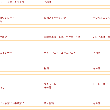
ット・金券・ギフト券
その他
ダウンロード
動画ストリーミング
デジタルコミ
他
ク用品
自動車車体（新車・中古車）(⇒)
バイク車体（新
ズインナー
ナイトウエア・ルームウエア
その他
梅酒
その他
リキュール
ビール・地ビ
コリ
その他
子・駄菓子・中華菓子
菓子材料
その他