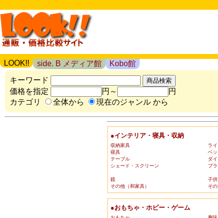
LOOK!!
side. B メディア館
Kobo館
キーワード
価格を指定
円～
円
カテゴリ
全体から
現在のジャンル から
●インテリア・寝具・収納
収納家具
ライ
寝具
ベッ
テーブル
ダイ
シェード・スクリーン
ブラ
鏡
子供
その他（和家具）
その
●おもちゃ・ホビー・ゲーム
おもちゃ
趣味