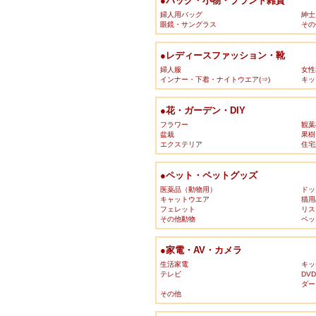
●バッグ・小物・ブランド雑貨
婦人用バッグ
紳士
眼鏡・サングラス
その
●レディースファッション・靴
婦人服
女性
インナー・下着・ナイトウエア(⇒)
キッ
●花・ガーデン・DIY
フラワー
観葉
盆栽
果樹
エクステリア
住宅
●ペット・ペットグッズ
医薬品（動物用）
ドッ
キャットウエア
猫用
フェレット
リス
その他動物
ペッ
●家電・AV・カメラ
生活家電
キッ
テレビ
DV
ダー
その他