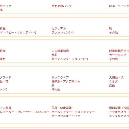
用バッグ
男女兼用バッグ
財布・コイン
他
和服
カジュアル
靴
ズ・ベビー・マタニティ(⇒)
ファッション(⇒)
その他
植物
ミニ観葉植物
観葉植物用グ
造花
ガーデニング
建材
ガーデニング・フラワー(⇒)
その他
グフード
ドッグウエア
犬用品・犬
品・猫
熱帯魚・アクアリウム
うさぎ
鳥
昆虫
ト(⇒)
その他
チン家電
美容・健康家電
季節家電（冷
Dレコーダー・プレーヤー・HDDレコー
ホームシアター・プロジェクター
ビデオカメラ
ポータブルオーディオ
デジタルカメ