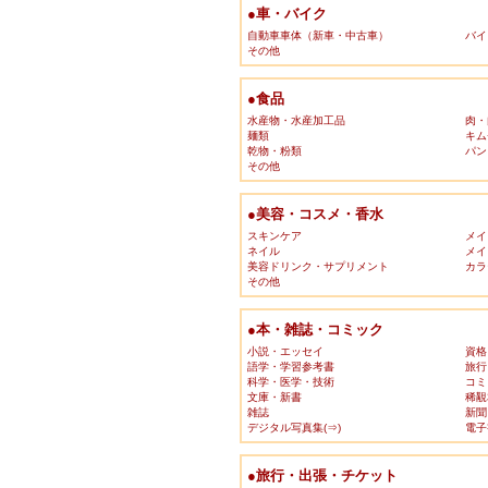
●車・バイク
自動車車体（新車・中古車）
バイ
その他
●食品
水産物・水産加工品
肉・
麺類
キム
乾物・粉類
パン
その他
●美容・コスメ・香水
スキンケア
メイ
ネイル
メイ
美容ドリンク・サプリメント
カラ
その他
●本・雑誌・コミック
小説・エッセイ
資格
語学・学習参考書
旅行
科学・医学・技術
コミ
文庫・新書
稀覯
雑誌
新聞
デジタル写真集(⇒)
電子
●旅行・出張・チケット