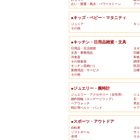
占い・開運・風水・パワーストーン
アー
●キッズ・ベビー・マタニティ
ジュニア
キッ
その他
●キッチン・日用品雑貨・文具
日用品・生活雑貨
タオ
文具・事務用品
印鑑
洋食器
和食
その他食器
調理
キッチン収納(⇒)
防災
業務用品・サービス
日曜
その他
●ジュエリー・腕時計
ジュエリー・アクセサリー（女性用）
ジュ
婚約指輪（エンゲージリング）
石・
ペアウォッチ
男女
時計用ベルト・バンド
ケア
●スポーツ・アウトドア
自転車
ゴル
ソフトボール
サッ
卓球
スカ