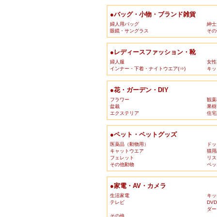
●バッグ・小物・ブランド雑貨
婦人用バッグ
紳士
眼鏡・サングラス
その
●レディースファッション・靴
婦人服
女性
インナー・下着・ナイトウエア(⇒)
キッ
●花・ガーデン・DIY
フラワー
観葉
盆栽
果樹
エクステリア
住宅
●ペット・ペットグッズ
医薬品（動物用）
ドッ
キャットウエア
猫用
フェレット
リス
その他動物
ペッ
●家電・AV・カメラ
生活家電
キッ
テレビ
DV
ダー
その他