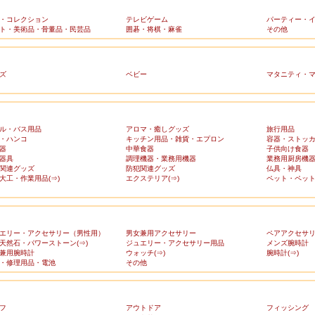
・コレクション
テレビゲーム
パーティー・
ト・美術品・骨董品・民芸品
囲碁・将棋・麻雀
その他
ズ
ベビー
マタニティ・
ル・バス用品
アロマ・癒しグッズ
旅行用品
・ハンコ
キッチン用品・雑貨・エプロン
容器・ストッ
器
中華食器
子供向け食器
器具
調理機器・業務用機器
業務用厨房機
関連グッズ
防犯関連グッズ
仏具・神具
大工・作業用品(⇒)
エクステリア(⇒)
ペット・ペット
エリー・アクセサリー（男性用）
男女兼用アクセサリー
ペアアクセサ
天然石・パワーストーン(⇒)
ジュエリー・アクセサリー用品
メンズ腕時計
兼用腕時計
ウォッチ(⇒)
腕時計(⇒)
・修理用品・電池
その他
フ
アウトドア
フィッシング