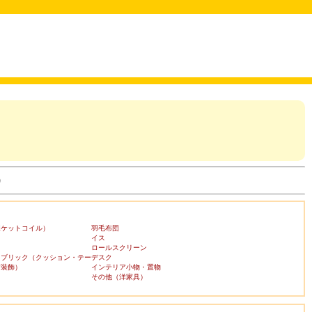
)
ポケットコイル）
羽毛布団
イス
ロールスクリーン
ァブリック（クッション・テー
デスク
布装飾）
インテリア小物・置物
その他（洋家具）