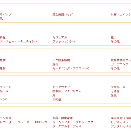
用バッグ
男女兼用バッグ
財布・コイン
他
和服
カジュアル
靴
ズ・ベビー・マタニティ(⇒)
ファッション(⇒)
その他
植物
ミニ観葉植物
観葉植物用グ
造花
ガーデニング
建材
ガーデニング・フラワー(⇒)
その他
グフード
ドッグウエア
犬用品・犬
品・猫
熱帯魚・アクアリウム
うさぎ
鳥
昆虫
ト(⇒)
その他
チン家電
美容・健康家電
季節家電（冷
Dレコーダー・プレーヤー・HDDレコー
ホームシアター・プロジェクター
ビデオカメラ
ポータブルオーディオ
デジタルカメ