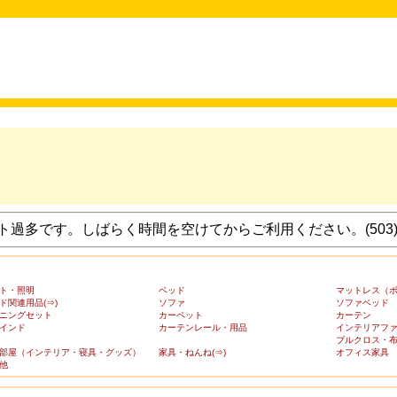
過多です。しばらく時間を空けてからご利用ください。(503
ト・照明
ベッド
マットレス（
ド関連用品(⇒)
ソファ
ソファベッド
ニングセット
カーペット
カーテン
インド
カーテンレール・用品
インテリアフ
ブルクロス・
部屋（インテリア・寝具・グッズ）
家具・ねんね(⇒)
オフィス家具
他