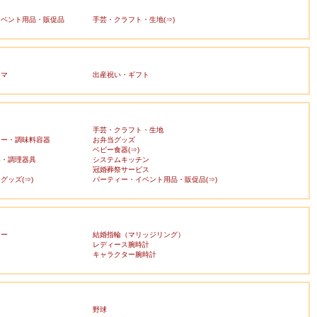
イベント用品・販促品
手芸・クラフト・生地(⇒)
ママ
出産祝い・ギフト
手芸・クラフト・生地
カー・調味料容器
お弁当グッズ
ベビー食器(⇒)
器・調理器具
システムキッチン
冠婚葬祭サービス
グッズ(⇒)
パーティー・イベント用品・販促品(⇒)
リー
結婚指輪（マリッジリング）
レディース腕時計
キャラクター腕時計
野球