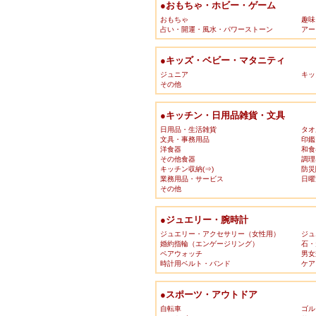
●おもちゃ・ホビー・ゲーム
おもちゃ
趣味
占い・開運・風水・パワーストーン
アー
●キッズ・ベビー・マタニティ
ジュニア
キッ
その他
●キッチン・日用品雑貨・文具
日用品・生活雑貨
タオ
文具・事務用品
印鑑
洋食器
和食
その他食器
調理
キッチン収納(⇒)
防災
業務用品・サービス
日曜
その他
●ジュエリー・腕時計
ジュエリー・アクセサリー（女性用）
ジュ
婚約指輪（エンゲージリング）
石・
ペアウォッチ
男女
時計用ベルト・バンド
ケア
●スポーツ・アウトドア
自転車
ゴル