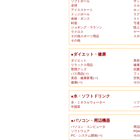
ソフトボール
サッ
卓球
スカ
アイススケート
ホッ
ドッジボール
ラグ
体操・ダンス
スト
剣道
弓道
ジョギング・マラソン
陸上
ラクロス
ゲー
その他スポーツ用品
スポ
その他
●ダイエット・健康
ダイエット
美容
リラックス用品
健康
禁煙グッズ
抗菌
バス用品(⇒)
フィ
美容・健康家電(⇒)
空気
健康(⇒)
その
●水・ソフトドリンク
水・ミネラルウォーター
ソフ
中国茶
ハー
●パソコン・周辺機器
パソコン・コンピュータ
周辺
ソフトウェア
PD
PC・システム開発(⇒)
その