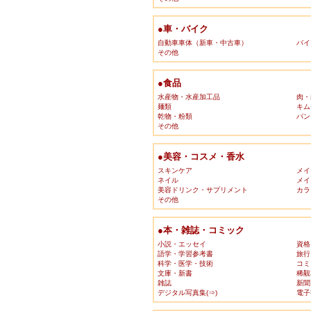
●車・バイク
自動車車体（新車・中古車）
バイ
その他
●食品
水産物・水産加工品
肉・
麺類
キム
乾物・粉類
パン
その他
●美容・コスメ・香水
スキンケア
メイ
ネイル
メイ
美容ドリンク・サプリメント
カラ
その他
●本・雑誌・コミック
小説・エッセイ
資格
語学・学習参考書
旅行
科学・医学・技術
コミ
文庫・新書
稀覯
雑誌
新聞
デジタル写真集(⇒)
電子