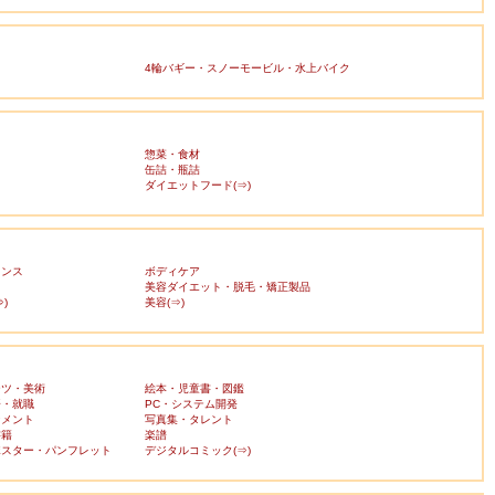
4輪バギー・スノーモービル・水上バイク
惣菜・食材
缶詰・瓶詰
ダイエットフード(⇒)
ランス
ボディケア
美容ダイエット・脱毛・矯正製品
)
美容(⇒)
ーツ・美術
絵本・児童書・図鑑
済・就職
PC・システム開発
ンメント
写真集・タレント
書籍
楽譜
ポスター・パンフレット
デジタルコミック(⇒)