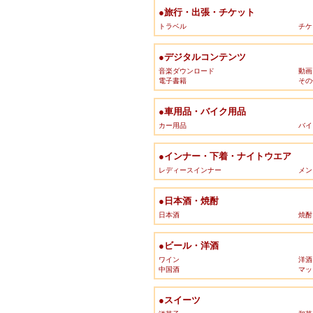
●旅行・出張・チケット
トラベル
チケ
●デジタルコンテンツ
音楽ダウンロード
動画
電子書籍
その
●車用品・バイク用品
カー用品
バイ
●インナー・下着・ナイトウエア
レディースインナー
メン
●日本酒・焼酎
日本酒
焼酎
●ビール・洋酒
ワイン
洋酒
中国酒
マッ
●スイーツ