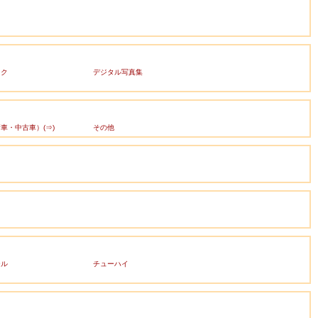
ック
デジタル写真集
車・中古車）(⇒)
その他
ール
チューハイ