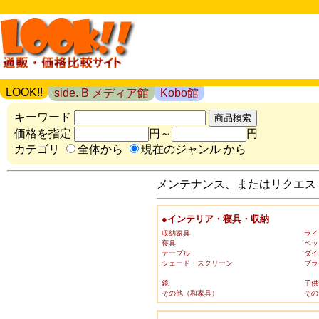
LOOK!!
side. B メディア館
Kobo館
キーワード
価格を指定
円～
円
カテゴリ
全体から
現在のジャンル から
メンテナンス、またはリクエスト
●インテリア・寝具・収納
収納家具
ライ
寝具
ベッ
テーブル
ダイ
シェード・スクリーン
ブラ
鏡
子供
その他（和家具）
その