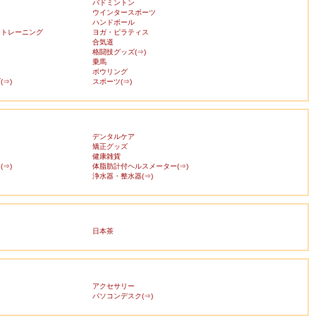
バドミントン
ウインタースポーツ
ハンドボール
・トレーニング
ヨガ・ピラティス
合気道
格闘技グッズ(⇒)
乗馬
ボウリング
⇒)
スポーツ(⇒)
デンタルケア
矯正グッズ
健康雑貨
⇒)
体脂肪計付ヘルスメーター(⇒)
浄水器・整水器(⇒)
日本茶
アクセサリー
ス
パソコンデスク(⇒)