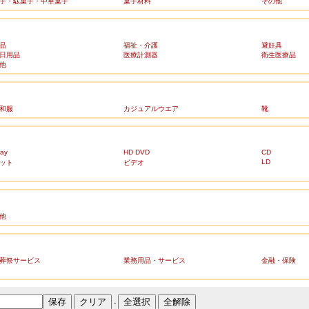
子・駄菓子・中華菓子
菓子材料
その他
品
福祉・介護
避妊具
日用品
医療計測器
衛生医療品
他
和服
カジュアルウエア
靴
ray
HD DVD
CD
LD
ット
ビデオ
他
葬祭サービス
業務用品・サービス
金融・保険
-