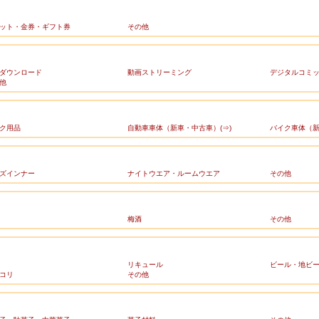
ット・金券・ギフト券
その他
ダウンロード
動画ストリーミング
デジタルコミ
他
ク用品
自動車車体（新車・中古車）(⇒)
バイク車体（新
ズインナー
ナイトウエア・ルームウエア
その他
梅酒
その他
リキュール
ビール・地ビ
コリ
その他