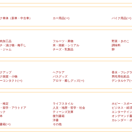
ク車体（新車・中古車）
カー用品(⇒)
バイク用品(⇒)
肉加工品
フルーツ・果物
野菜・きのこ
チ・漬け物・梅干し
米・雑穀・シリアル
調味料
・ジャム
チーズ・乳製品
卵
クアップ
ヘアケア
香水・フレグ
ク雑貨・小物
バスグッズ
男性用化粧品
ーコンタクト(⇒)
アロマ・癒しグッズ(⇒)
デンタルケア(⇒
・検定
ライフスタイル
ホビー・スポ
・留学・アウトドア
人文・地歴・哲学・社会
ビジネス・経
ック
ティーンズ文庫
エンターテイ
本
復刊書籍
オンデマンド
洋書
カレンダー・
書籍(⇒)
その他