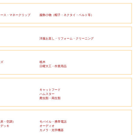
ケース・マネークリップ
服飾小物（帽子・ネクタイ・ベルト等）
洋服お直し・リフォーム・クリーニング
ッズ
植木
日曜大工・作業用品
キャットフード
ハムスター
爬虫類・両生類
暖房・空調）
モバイル・携帯電話
・デッキ
オーディオ
ラ
カメラ・光学機器