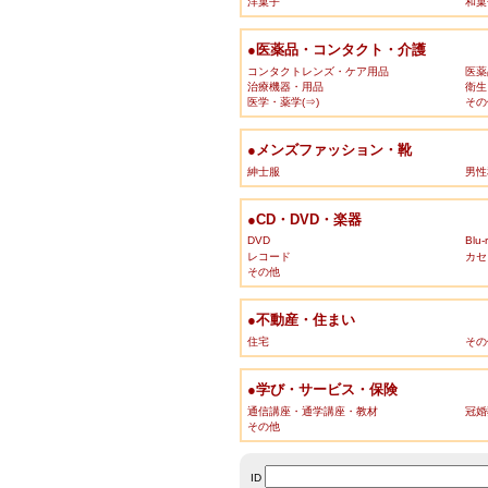
洋菓子
和菓
●医薬品・コンタクト・介護
コンタクトレンズ・ケア用品
医薬
治療機器・用品
衛生
医学・薬学(⇒)
その
●メンズファッション・靴
紳士服
男性
●CD・DVD・楽器
DVD
Blu-
レコード
カセ
その他
●不動産・住まい
住宅
その
●学び・サービス・保険
通信講座・通学講座・教材
冠婚
その他
ID