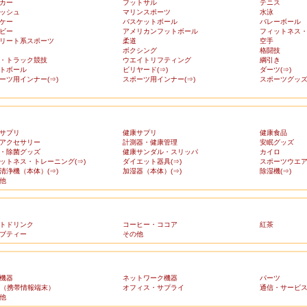
カー
フットサル
テニス
ッシュ
マリンスポーツ
水泳
ケー
バスケットボール
バレーボール
ビー
アメリカンフットボール
フィットネス
リート系スポーツ
柔道
空手
ボクシング
格闘技
・トラック競技
ウエイトリフティング
綱引き
トボール
ビリヤード(⇒)
ダーツ(⇒)
ーツ用インナー(⇒)
スポーツ用インナー(⇒)
スポーツグッズ(
サプリ
健康サプリ
健康食品
アクセサリー
計測器・健康管理
安眠グッズ
・除菌グッズ
健康サンダル・スリッパ
カイロ
ットネス・トレーニング(⇒)
ダイエット器具(⇒)
スポーツウエア(
清浄機（本体）(⇒)
加湿器（本体）(⇒)
除湿機(⇒)
他
トドリンク
コーヒー・ココア
紅茶
ブティー
その他
機器
ネットワーク機器
パーツ
A（携帯情報端末）
オフィス・サプライ
通信・サービ
他