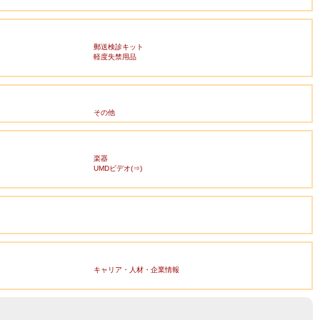
郵送検診キット
軽度失禁用品
その他
楽器
UMDビデオ(⇒)
キャリア・人材・企業情報