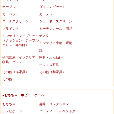
テーブル
ダイニングセット
カーペット
カーテン
ロールスクリーン
シェード・スクリーン
ブラインド
カーテンレール・用品
インテリアファブリック
デスク
（クッション・テーブル
インテリア小物・置物
クロス・布装飾）
鏡
子供部屋（インテリア・
家具・ねんね(⇒)
寝具・グッズ）
オフィス家具
その他（洋家具）
その他（和家具）
その他
●おもちゃ・ホビー・ゲーム
おもちゃ
趣味・コレクション
テレビゲーム
パーティー・イベント用