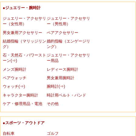
●ジュエリー・腕時計
ジュエリー・アクセサリ
ジュエリー・アクセサリ
ー（女性用）
ー（男性用）
男女兼用アクセサリー
ペアアクセサリー
結婚指輪（マリッジリン
婚約指輪（エンゲージリ
グ）
ング）
石・天然石・パワースト
ジュエリー・アクセサリ
ーン(⇒)
ー用品
メンズ腕時計
レディース腕時計
ペアウォッチ
男女兼用腕時計
ウォッチ(⇒)
腕時計(⇒)
キャラクター腕時計
時計用ベルト・バンド
ケア・修理用品・電池
その他
●スポーツ・アウトドア
自転車
ゴルフ