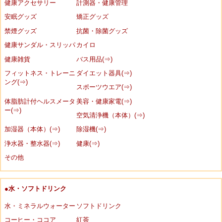
健康アクセサリー
計測器・健康管理
安眠グッズ
矯正グッズ
禁煙グッズ
抗菌・除菌グッズ
健康サンダル・スリッパ
カイロ
健康雑貨
バス用品(⇒)
フィットネス・トレーニ
ダイエット器具(⇒)
ング(⇒)
スポーツウエア(⇒)
体脂肪計付ヘルスメータ
美容・健康家電(⇒)
ー(⇒)
空気清浄機（本体）(⇒)
加湿器（本体）(⇒)
除湿機(⇒)
浄水器・整水器(⇒)
健康(⇒)
その他
●水・ソフトドリンク
水・ミネラルウォーター
ソフトドリンク
コーヒー・ココア
紅茶