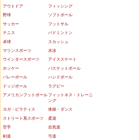
アウトドア
フィッシング
野球
ソフトボール
サッカー
フットサル
テニス
バドミントン
卓球
スカッシュ
マリンスポーツ
水泳
ウインタースポーツ
アイススケート
ホッケー
バスケットボール
バレーボール
ハンドボール
ドッジボール
ラグビー
アメリカンフットボール
フィットネス・トレーニ
ング
ヨガ・ピラティス
体操・ダンス
ストリート系スポーツ
柔道
空手
合気道
剣道
弓道