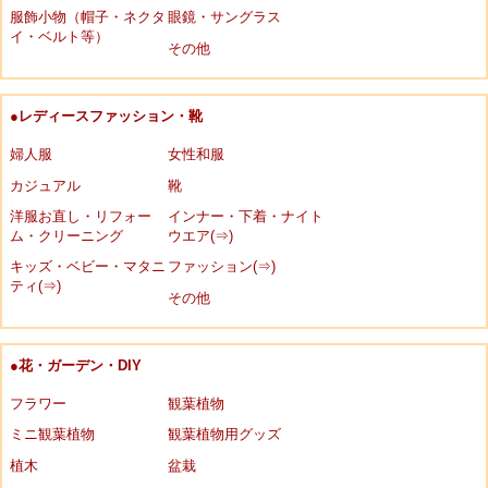
服飾小物（帽子・ネクタ
眼鏡・サングラス
イ・ベルト等）
その他
●レディースファッション・靴
婦人服
女性和服
カジュアル
靴
洋服お直し・リフォー
インナー・下着・ナイト
ム・クリーニング
ウエア(⇒)
キッズ・ベビー・マタニ
ファッション(⇒)
ティ(⇒)
その他
●花・ガーデン・DIY
フラワー
観葉植物
ミニ観葉植物
観葉植物用グッズ
植木
盆栽