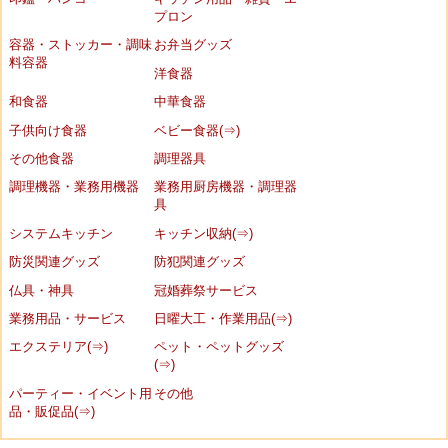
プロン
容器・ストッカー・調味
お弁当グッズ
料容器
洋食器
和食器
中華食器
子供向け食器
ベビー食器(⇒)
その他食器
調理器具
調理機器・業務用機器
業務用厨房機器・調理器
具
システムキッチン
キッチン収納(⇒)
防災関連グッズ
防犯関連グッズ
仏具・神具
冠婚葬祭サービス
業務用品・サービス
日曜大工・作業用品(⇒)
エクステリア(⇒)
ペット・ペットグッズ
(⇒)
パーティー・イベント用
その他
品・販促品(⇒)