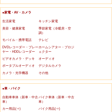
●家電・AV・カメラ
生活家電
キッチン家電
美容・健康家電
季節家電（冷暖房・空
調）
モバイル・携帯電話
テレビ
DVDレコーダー・プレー
ホームシアター・プロジ
ヤー・HDDレコーダー
ェクター
ビデオカメラ・デッキ
オーディオ
ポータブルオーディオ
デジタルカメラ
カメラ・光学機器
その他
●車・バイク
自動車車体（新車・中古
バイク車体（新車・中古
車）
車）
カー用品(⇒)
バイク用品(⇒)