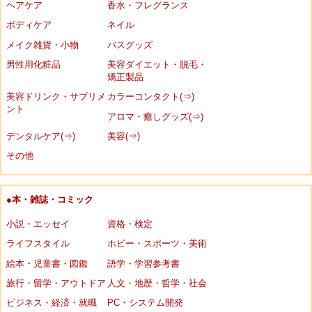
ヘアケア
香水・フレグランス
ボディケア
ネイル
メイク雑貨・小物
バスグッズ
男性用化粧品
美容ダイエット・脱毛・
矯正製品
美容ドリンク・サプリメ
カラーコンタクト(⇒)
ント
アロマ・癒しグッズ(⇒)
デンタルケア(⇒)
美容(⇒)
その他
●本・雑誌・コミック
小説・エッセイ
資格・検定
ライフスタイル
ホビー・スポーツ・美術
絵本・児童書・図鑑
語学・学習参考書
旅行・留学・アウトドア
人文・地歴・哲学・社会
ビジネス・経済・就職
PC・システム開発