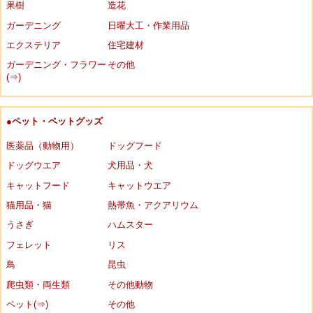
果樹
造花
ガーデニング
日曜大工・作業用品
エクステリア
住宅建材
ガーデニング・フラワー
その他
(⇒)
●ペット・ペットグッズ
医薬品（動物用）
ドッグフード
ドッグウエア
犬用品・犬
キャットフード
キャットウエア
猫用品・猫
熱帯魚・アクアリウム
うさぎ
ハムスター
フェレット
リス
鳥
昆虫
爬虫類・両生類
その他動物
ペット(⇒)
その他