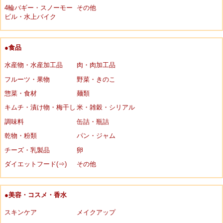
4輪バギー・スノーモー
その他
ビル・水上バイク
●食品
水産物・水産加工品
肉・肉加工品
フルーツ・果物
野菜・きのこ
惣菜・食材
麺類
キムチ・漬け物・梅干し
米・雑穀・シリアル
調味料
缶詰・瓶詰
乾物・粉類
パン・ジャム
チーズ・乳製品
卵
ダイエットフード(⇒)
その他
●美容・コスメ・香水
スキンケア
メイクアップ