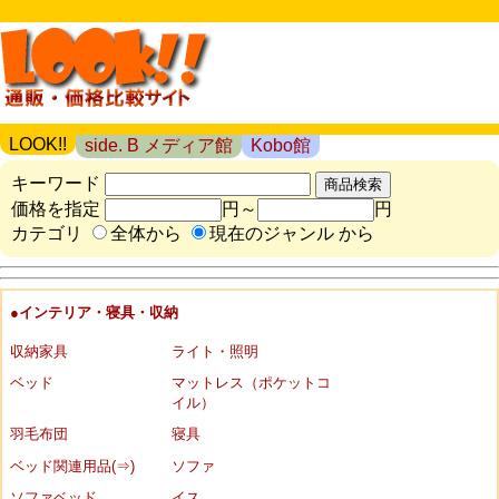
LOOK!!
side. B メディア館
Kobo館
キーワード
価格を指定
円～
円
カテゴリ
全体から
現在のジャンル から
●インテリア・寝具・収納
収納家具
ライト・照明
ベッド
マットレス（ポケットコ
イル）
羽毛布団
寝具
ベッド関連用品(⇒)
ソファ
ソファベッド
イス