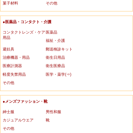
菓子材料
その他
●医薬品・コンタクト・介護
コンタクトレンズ・ケア
医薬品
用品
福祉・介護
避妊具
郵送検診キット
治療機器・用品
衛生日用品
医療計測器
衛生医療品
軽度失禁用品
医学・薬学(⇒)
その他
●メンズファッション・靴
紳士服
男性和服
カジュアルウエア
靴
その他