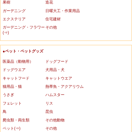
果樹
造花
ガーデニング
日曜大工・作業用品
エクステリア
住宅建材
ガーデニング・フラワー
その他
(⇒)
●ペット・ペットグッズ
医薬品（動物用）
ドッグフード
ドッグウエア
犬用品・犬
キャットフード
キャットウエア
猫用品・猫
熱帯魚・アクアリウム
うさぎ
ハムスター
フェレット
リス
鳥
昆虫
爬虫類・両生類
その他動物
ペット(⇒)
その他