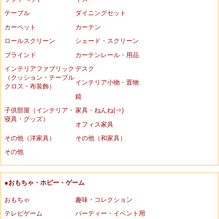
テーブル
ダイニングセット
カーペット
カーテン
ロールスクリーン
シェード・スクリーン
ブラインド
カーテンレール・用品
インテリアファブリック
デスク
（クッション・テーブル
インテリア小物・置物
クロス・布装飾）
鏡
子供部屋（インテリア・
家具・ねんね(⇒)
寝具・グッズ）
オフィス家具
その他（洋家具）
その他（和家具）
その他
●おもちゃ・ホビー・ゲーム
おもちゃ
趣味・コレクション
テレビゲーム
パーティー・イベント用