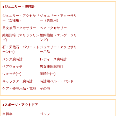
●ジュエリー・腕時計
ジュエリー・アクセサリ
ジュエリー・アクセサリ
ー（女性用）
ー（男性用）
男女兼用アクセサリー
ペアアクセサリー
結婚指輪（マリッジリン
婚約指輪（エンゲージリ
グ）
ング）
石・天然石・パワースト
ジュエリー・アクセサリ
ーン(⇒)
ー用品
メンズ腕時計
レディース腕時計
ペアウォッチ
男女兼用腕時計
ウォッチ(⇒)
腕時計(⇒)
キャラクター腕時計
時計用ベルト・バンド
ケア・修理用品・電池
その他
●スポーツ・アウトドア
自転車
ゴルフ