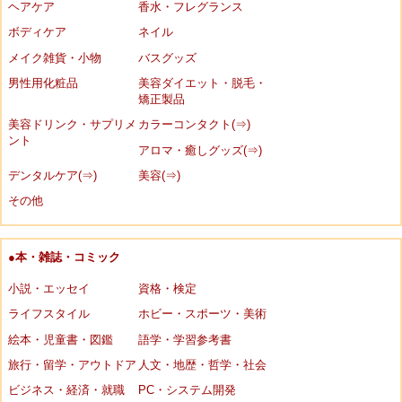
ヘアケア
香水・フレグランス
ボディケア
ネイル
メイク雑貨・小物
バスグッズ
男性用化粧品
美容ダイエット・脱毛・
矯正製品
美容ドリンク・サプリメ
カラーコンタクト(⇒)
ント
アロマ・癒しグッズ(⇒)
デンタルケア(⇒)
美容(⇒)
その他
●本・雑誌・コミック
小説・エッセイ
資格・検定
ライフスタイル
ホビー・スポーツ・美術
絵本・児童書・図鑑
語学・学習参考書
旅行・留学・アウトドア
人文・地歴・哲学・社会
ビジネス・経済・就職
PC・システム開発