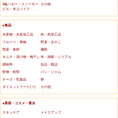
4輪バギー・スノーモー
その他
ビル・水上バイク
●食品
水産物・水産加工品
肉・肉加工品
フルーツ・果物
野菜・きのこ
惣菜・食材
麺類
キムチ・漬け物・梅干し
米・雑穀・シリアル
調味料
缶詰・瓶詰
乾物・粉類
パン・ジャム
チーズ・乳製品
卵
ダイエットフード(⇒)
その他
●美容・コスメ・香水
スキンケア
メイクアップ