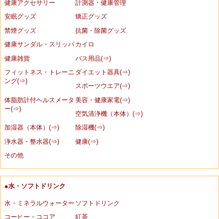
健康アクセサリー
計測器・健康管理
安眠グッズ
矯正グッズ
禁煙グッズ
抗菌・除菌グッズ
健康サンダル・スリッパ
カイロ
健康雑貨
バス用品(⇒)
フィットネス・トレーニ
ダイエット器具(⇒)
ング(⇒)
スポーツウエア(⇒)
体脂肪計付ヘルスメータ
美容・健康家電(⇒)
ー(⇒)
空気清浄機（本体）(⇒)
加湿器（本体）(⇒)
除湿機(⇒)
浄水器・整水器(⇒)
健康(⇒)
その他
●水・ソフトドリンク
水・ミネラルウォーター
ソフトドリンク
コーヒー・ココア
紅茶