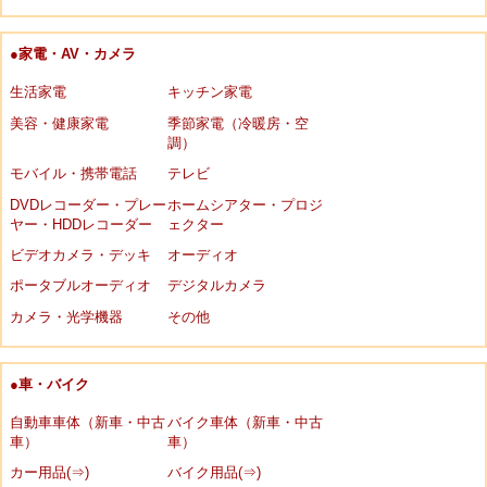
●家電・AV・カメラ
生活家電
キッチン家電
美容・健康家電
季節家電（冷暖房・空
調）
モバイル・携帯電話
テレビ
DVDレコーダー・プレー
ホームシアター・プロジ
ヤー・HDDレコーダー
ェクター
ビデオカメラ・デッキ
オーディオ
ポータブルオーディオ
デジタルカメラ
カメラ・光学機器
その他
●車・バイク
自動車車体（新車・中古
バイク車体（新車・中古
車）
車）
カー用品(⇒)
バイク用品(⇒)