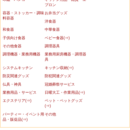
プロン
容器・ストッカー・調味
お弁当グッズ
料容器
洋食器
和食器
中華食器
子供向け食器
ベビー食器(⇒)
その他食器
調理器具
調理機器・業務用機器
業務用厨房機器・調理器
具
システムキッチン
キッチン収納(⇒)
防災関連グッズ
防犯関連グッズ
仏具・神具
冠婚葬祭サービス
業務用品・サービス
日曜大工・作業用品(⇒)
エクステリア(⇒)
ペット・ペットグッズ
(⇒)
パーティー・イベント用
その他
品・販促品(⇒)