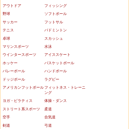
アウトドア
フィッシング
野球
ソフトボール
サッカー
フットサル
テニス
バドミントン
卓球
スカッシュ
マリンスポーツ
水泳
ウインタースポーツ
アイススケート
ホッケー
バスケットボール
バレーボール
ハンドボール
ドッジボール
ラグビー
アメリカンフットボール
フィットネス・トレーニ
ング
ヨガ・ピラティス
体操・ダンス
ストリート系スポーツ
柔道
空手
合気道
剣道
弓道