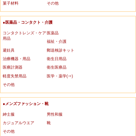
菓子材料
その他
●医薬品・コンタクト・介護
コンタクトレンズ・ケア
医薬品
用品
福祉・介護
避妊具
郵送検診キット
治療機器・用品
衛生日用品
医療計測器
衛生医療品
軽度失禁用品
医学・薬学(⇒)
その他
●メンズファッション・靴
紳士服
男性和服
カジュアルウエア
靴
その他