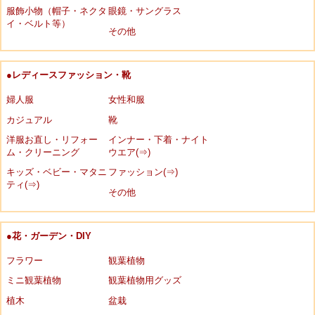
服飾小物（帽子・ネクタ
眼鏡・サングラス
イ・ベルト等）
その他
●レディースファッション・靴
婦人服
女性和服
カジュアル
靴
洋服お直し・リフォー
インナー・下着・ナイト
ム・クリーニング
ウエア(⇒)
キッズ・ベビー・マタニ
ファッション(⇒)
ティ(⇒)
その他
●花・ガーデン・DIY
フラワー
観葉植物
ミニ観葉植物
観葉植物用グッズ
植木
盆栽