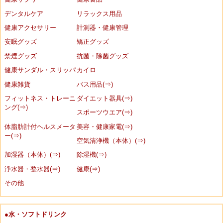
デンタルケア
リラックス用品
健康アクセサリー
計測器・健康管理
安眠グッズ
矯正グッズ
禁煙グッズ
抗菌・除菌グッズ
健康サンダル・スリッパ
カイロ
健康雑貨
バス用品(⇒)
フィットネス・トレーニ
ダイエット器具(⇒)
ング(⇒)
スポーツウエア(⇒)
体脂肪計付ヘルスメータ
美容・健康家電(⇒)
ー(⇒)
空気清浄機（本体）(⇒)
加湿器（本体）(⇒)
除湿機(⇒)
浄水器・整水器(⇒)
健康(⇒)
その他
●水・ソフトドリンク