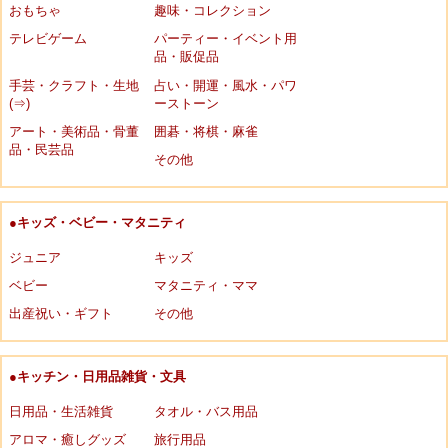
おもちゃ
趣味・コレクション
テレビゲーム
パーティー・イベント用
品・販促品
手芸・クラフト・生地
占い・開運・風水・パワ
(⇒)
ーストーン
アート・美術品・骨董
囲碁・将棋・麻雀
品・民芸品
その他
●キッズ・ベビー・マタニティ
ジュニア
キッズ
ベビー
マタニティ・ママ
出産祝い・ギフト
その他
●キッチン・日用品雑貨・文具
日用品・生活雑貨
タオル・バス用品
アロマ・癒しグッズ
旅行用品