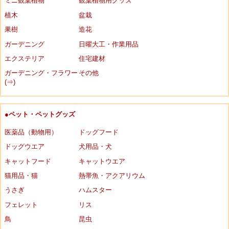
ミニ観葉植物
観葉植物用グッズ
植木
盆栽
果樹
造花
ガーデニング
日曜大工・作業用品
エクステリア
住宅建材
ガーデニング・フラワー
その他
(⇒)
●ペット・ペットグッズ
医薬品（動物用）
ドッグフード
ドッグウエア
犬用品・犬
キャットフード
キャットウエア
猫用品・猫
熱帯魚・アクアリウム
うさぎ
ハムスター
フェレット
リス
鳥
昆虫