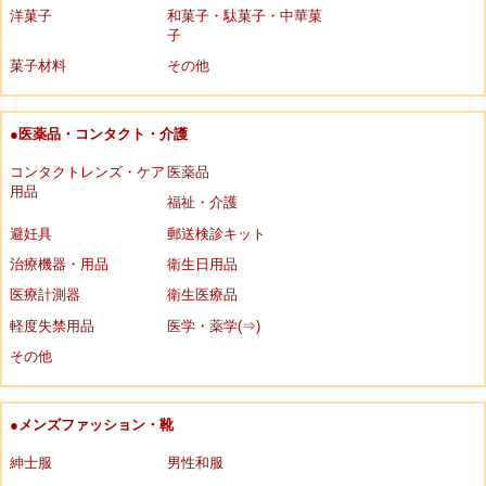
洋菓子
和菓子・駄菓子・中華菓
子
菓子材料
その他
●医薬品・コンタクト・介護
コンタクトレンズ・ケア
医薬品
用品
福祉・介護
避妊具
郵送検診キット
治療機器・用品
衛生日用品
医療計測器
衛生医療品
軽度失禁用品
医学・薬学(⇒)
その他
●メンズファッション・靴
紳士服
男性和服