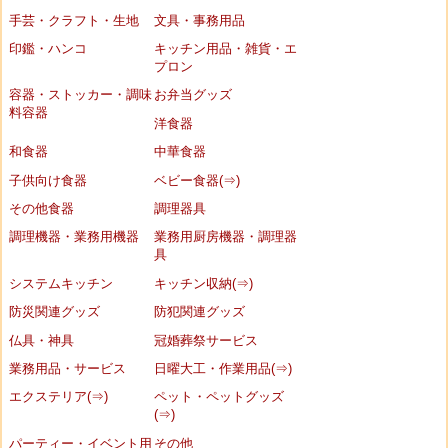
手芸・クラフト・生地
文具・事務用品
印鑑・ハンコ
キッチン用品・雑貨・エ
プロン
容器・ストッカー・調味
お弁当グッズ
料容器
洋食器
和食器
中華食器
子供向け食器
ベビー食器(⇒)
その他食器
調理器具
調理機器・業務用機器
業務用厨房機器・調理器
具
システムキッチン
キッチン収納(⇒)
防災関連グッズ
防犯関連グッズ
仏具・神具
冠婚葬祭サービス
業務用品・サービス
日曜大工・作業用品(⇒)
エクステリア(⇒)
ペット・ペットグッズ
(⇒)
パーティー・イベント用
その他