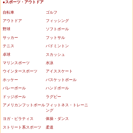
●スポーツ・アウトドア
自転車
ゴルフ
アウトドア
フィッシング
野球
ソフトボール
サッカー
フットサル
テニス
バドミントン
卓球
スカッシュ
マリンスポーツ
水泳
ウインタースポーツ
アイススケート
ホッケー
バスケットボール
バレーボール
ハンドボール
ドッジボール
ラグビー
アメリカンフットボール
フィットネス・トレーニ
ング
ヨガ・ピラティス
体操・ダンス
ストリート系スポーツ
柔道