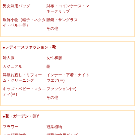
男女兼用バッグ
財布・コインケース・マ
ネークリップ
服飾小物（帽子・ネクタ
眼鏡・サングラス
イ・ベルト等）
その他
●レディースファッション・靴
婦人服
女性和服
カジュアル
靴
洋服お直し・リフォー
インナー・下着・ナイト
ム・クリーニング
ウエア(⇒)
キッズ・ベビー・マタニ
ファッション(⇒)
ティ(⇒)
その他
●花・ガーデン・DIY
フラワー
観葉植物