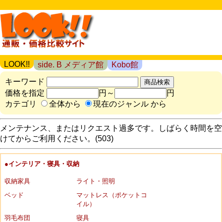
LOOK!!
side. B メディア館
Kobo館
キーワード
価格を指定
円～
円
カテゴリ
全体から
現在のジャンル から
メンテナンス、またはリクエスト過多です。しばらく時間を空
けてからご利用ください。(503)
●インテリア・寝具・収納
収納家具
ライト・照明
ベッド
マットレス（ポケットコ
イル）
羽毛布団
寝具