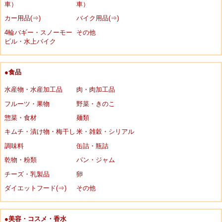
車）
車）
カー用品(⇒)
バイク用品(⇒)
4輪バギー・スノーモー
その他
ビル・水上バイク
●食品
水産物・水産加工品
肉・肉加工品
フルーツ・果物
野菜・きのこ
惣菜・食材
麺類
キムチ・漬け物・梅干し
米・雑穀・シリアル
調味料
缶詰・瓶詰
乾物・粉類
パン・ジャム
チーズ・乳製品
卵
ダイエットフード(⇒)
その他
●美容・コスメ・香水