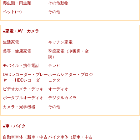
爬虫類・両生類
その他動物
ペット(⇒)
その他
●家電・AV・カメラ
生活家電
キッチン家電
美容・健康家電
季節家電（冷暖房・空
調）
モバイル・携帯電話
テレビ
DVDレコーダー・プレー
ホームシアター・プロジ
ヤー・HDDレコーダー
ェクター
ビデオカメラ・デッキ
オーディオ
ポータブルオーディオ
デジタルカメラ
カメラ・光学機器
その他
●車・バイク
自動車車体（新車・中古
バイク車体（新車・中古