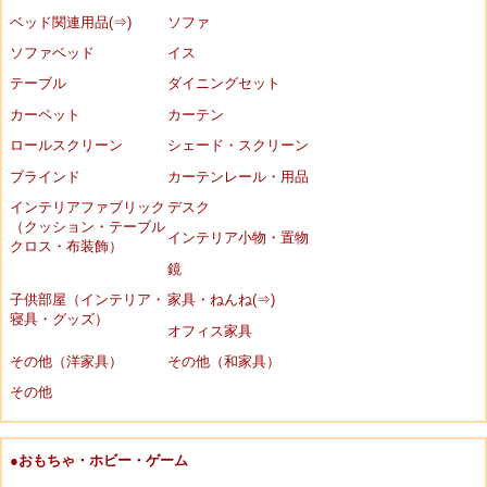
ベッド関連用品(⇒)
ソファ
ソファベッド
イス
テーブル
ダイニングセット
カーペット
カーテン
ロールスクリーン
シェード・スクリーン
ブラインド
カーテンレール・用品
インテリアファブリック
デスク
（クッション・テーブル
インテリア小物・置物
クロス・布装飾）
鏡
子供部屋（インテリア・
家具・ねんね(⇒)
寝具・グッズ）
オフィス家具
その他（洋家具）
その他（和家具）
その他
●おもちゃ・ホビー・ゲーム