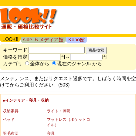
LOOK!!
side. B メディア館
Kobo館
キーワード
価格を指定
円～
円
カテゴリ
全体から
現在のジャンル から
メンテナンス、またはリクエスト過多です。しばらく時間を空
けてからご利用ください。(503)
●インテリア・寝具・収納
収納家具
ライト・照明
ベッド
マットレス（ポケットコ
イル）
羽毛布団
寝具