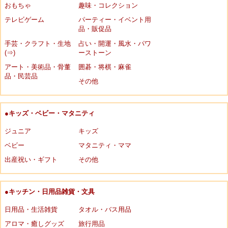
おもちゃ
趣味・コレクション
テレビゲーム
パーティー・イベント用
品・販促品
手芸・クラフト・生地
占い・開運・風水・パワ
(⇒)
ーストーン
アート・美術品・骨董
囲碁・将棋・麻雀
品・民芸品
その他
●キッズ・ベビー・マタニティ
ジュニア
キッズ
ベビー
マタニティ・ママ
出産祝い・ギフト
その他
●キッチン・日用品雑貨・文具
日用品・生活雑貨
タオル・バス用品
アロマ・癒しグッズ
旅行用品