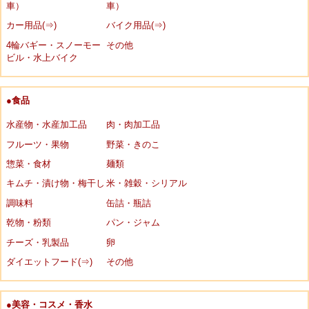
車）
車）
カー用品(⇒)
バイク用品(⇒)
4輪バギー・スノーモー
その他
ビル・水上バイク
●食品
水産物・水産加工品
肉・肉加工品
フルーツ・果物
野菜・きのこ
惣菜・食材
麺類
キムチ・漬け物・梅干し
米・雑穀・シリアル
調味料
缶詰・瓶詰
乾物・粉類
パン・ジャム
チーズ・乳製品
卵
ダイエットフード(⇒)
その他
●美容・コスメ・香水