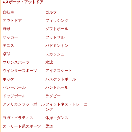
●スポーツ・アウトドア
自転車
ゴルフ
アウトドア
フィッシング
野球
ソフトボール
サッカー
フットサル
テニス
バドミントン
卓球
スカッシュ
マリンスポーツ
水泳
ウインタースポーツ
アイススケート
ホッケー
バスケットボール
バレーボール
ハンドボール
ドッジボール
ラグビー
アメリカンフットボール
フィットネス・トレーニ
ング
ヨガ・ピラティス
体操・ダンス
ストリート系スポーツ
柔道