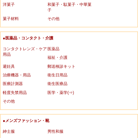
洋菓子
和菓子・駄菓子・中華菓
子
菓子材料
その他
●医薬品・コンタクト・介護
コンタクトレンズ・ケア
医薬品
用品
福祉・介護
避妊具
郵送検診キット
治療機器・用品
衛生日用品
医療計測器
衛生医療品
軽度失禁用品
医学・薬学(⇒)
その他
●メンズファッション・靴
紳士服
男性和服