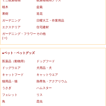
ミニ観葉植物
観葉植物用グッズ
植木
盆栽
果樹
造花
ガーデニング
日曜大工・作業用品
エクステリア
住宅建材
ガーデニング・フラワー
その他
(⇒)
●ペット・ペットグッズ
医薬品（動物用）
ドッグフード
ドッグウエア
犬用品・犬
キャットフード
キャットウエア
猫用品・猫
熱帯魚・アクアリウム
うさぎ
ハムスター
フェレット
リス
鳥
昆虫