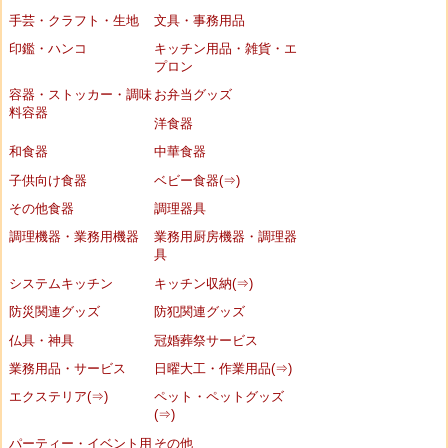
手芸・クラフト・生地
文具・事務用品
印鑑・ハンコ
キッチン用品・雑貨・エ
プロン
容器・ストッカー・調味
お弁当グッズ
料容器
洋食器
和食器
中華食器
子供向け食器
ベビー食器(⇒)
その他食器
調理器具
調理機器・業務用機器
業務用厨房機器・調理器
具
システムキッチン
キッチン収納(⇒)
防災関連グッズ
防犯関連グッズ
仏具・神具
冠婚葬祭サービス
業務用品・サービス
日曜大工・作業用品(⇒)
エクステリア(⇒)
ペット・ペットグッズ
(⇒)
パーティー・イベント用
その他