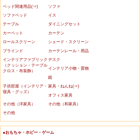
ベッド関連用品(⇒)
ソファ
ソファベッド
イス
テーブル
ダイニングセット
カーペット
カーテン
ロールスクリーン
シェード・スクリーン
ブラインド
カーテンレール・用品
インテリアファブリック
デスク
（クッション・テーブル
インテリア小物・置物
クロス・布装飾）
鏡
子供部屋（インテリア・
家具・ねんね(⇒)
寝具・グッズ）
オフィス家具
その他（洋家具）
その他（和家具）
その他
●おもちゃ・ホビー・ゲーム