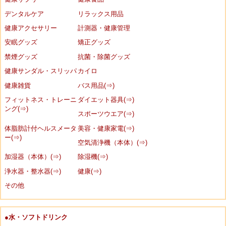
デンタルケア
リラックス用品
健康アクセサリー
計測器・健康管理
安眠グッズ
矯正グッズ
禁煙グッズ
抗菌・除菌グッズ
健康サンダル・スリッパ
カイロ
健康雑貨
バス用品(⇒)
フィットネス・トレーニ
ダイエット器具(⇒)
ング(⇒)
スポーツウエア(⇒)
体脂肪計付ヘルスメータ
美容・健康家電(⇒)
ー(⇒)
空気清浄機（本体）(⇒)
加湿器（本体）(⇒)
除湿機(⇒)
浄水器・整水器(⇒)
健康(⇒)
その他
●水・ソフトドリンク