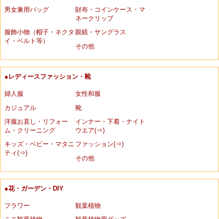
男女兼用バッグ
財布・コインケース・マ
ネークリップ
服飾小物（帽子・ネクタ
眼鏡・サングラス
イ・ベルト等）
その他
●レディースファッション・靴
婦人服
女性和服
カジュアル
靴
洋服お直し・リフォー
インナー・下着・ナイト
ム・クリーニング
ウエア(⇒)
キッズ・ベビー・マタニ
ファッション(⇒)
ティ(⇒)
その他
●花・ガーデン・DIY
フラワー
観葉植物