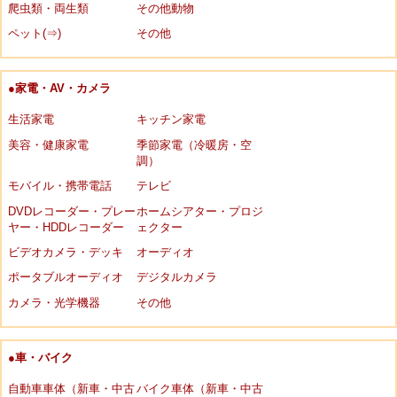
爬虫類・両生類
その他動物
ペット(⇒)
その他
●家電・AV・カメラ
生活家電
キッチン家電
美容・健康家電
季節家電（冷暖房・空
調）
モバイル・携帯電話
テレビ
DVDレコーダー・プレー
ホームシアター・プロジ
ヤー・HDDレコーダー
ェクター
ビデオカメラ・デッキ
オーディオ
ポータブルオーディオ
デジタルカメラ
カメラ・光学機器
その他
●車・バイク
自動車車体（新車・中古
バイク車体（新車・中古