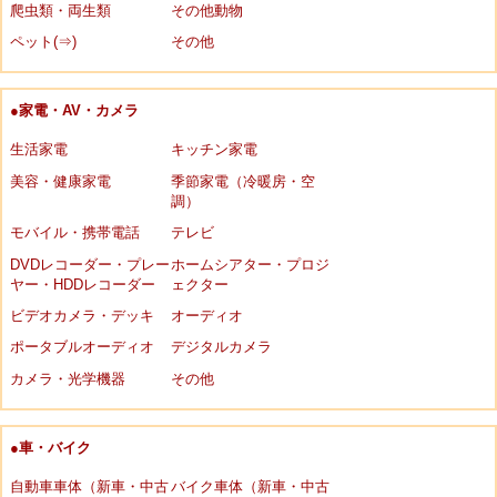
爬虫類・両生類
その他動物
ペット(⇒)
その他
●家電・AV・カメラ
生活家電
キッチン家電
美容・健康家電
季節家電（冷暖房・空
調）
モバイル・携帯電話
テレビ
DVDレコーダー・プレー
ホームシアター・プロジ
ヤー・HDDレコーダー
ェクター
ビデオカメラ・デッキ
オーディオ
ポータブルオーディオ
デジタルカメラ
カメラ・光学機器
その他
●車・バイク
自動車車体（新車・中古
バイク車体（新車・中古