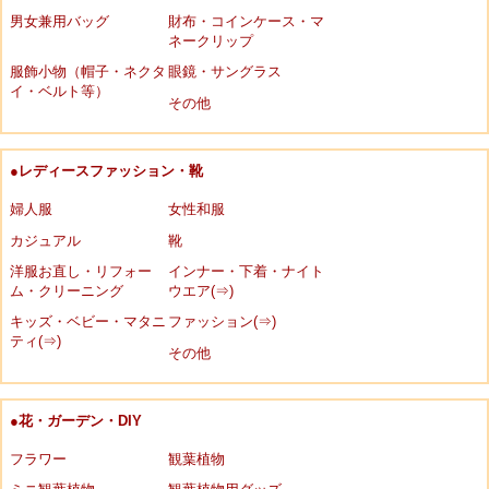
男女兼用バッグ
財布・コインケース・マ
ネークリップ
服飾小物（帽子・ネクタ
眼鏡・サングラス
イ・ベルト等）
その他
●レディースファッション・靴
婦人服
女性和服
カジュアル
靴
洋服お直し・リフォー
インナー・下着・ナイト
ム・クリーニング
ウエア(⇒)
キッズ・ベビー・マタニ
ファッション(⇒)
ティ(⇒)
その他
●花・ガーデン・DIY
フラワー
観葉植物