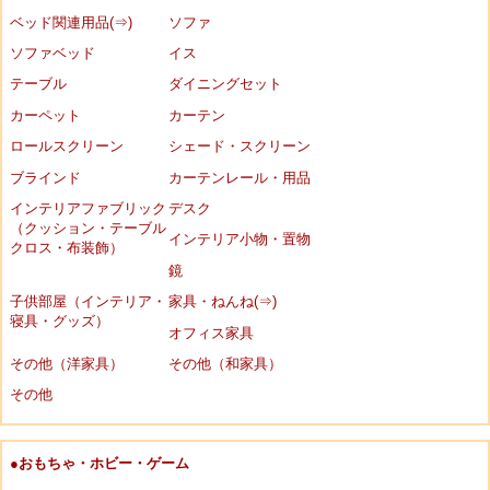
ベッド関連用品(⇒)
ソファ
ソファベッド
イス
テーブル
ダイニングセット
カーペット
カーテン
ロールスクリーン
シェード・スクリーン
ブラインド
カーテンレール・用品
インテリアファブリック
デスク
（クッション・テーブル
インテリア小物・置物
クロス・布装飾）
鏡
子供部屋（インテリア・
家具・ねんね(⇒)
寝具・グッズ）
オフィス家具
その他（洋家具）
その他（和家具）
その他
●おもちゃ・ホビー・ゲーム