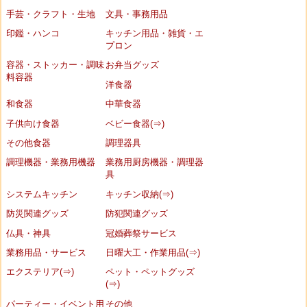
手芸・クラフト・生地
文具・事務用品
印鑑・ハンコ
キッチン用品・雑貨・エ
プロン
容器・ストッカー・調味
お弁当グッズ
料容器
洋食器
和食器
中華食器
子供向け食器
ベビー食器(⇒)
その他食器
調理器具
調理機器・業務用機器
業務用厨房機器・調理器
具
システムキッチン
キッチン収納(⇒)
防災関連グッズ
防犯関連グッズ
仏具・神具
冠婚葬祭サービス
業務用品・サービス
日曜大工・作業用品(⇒)
エクステリア(⇒)
ペット・ペットグッズ
(⇒)
パーティー・イベント用
その他