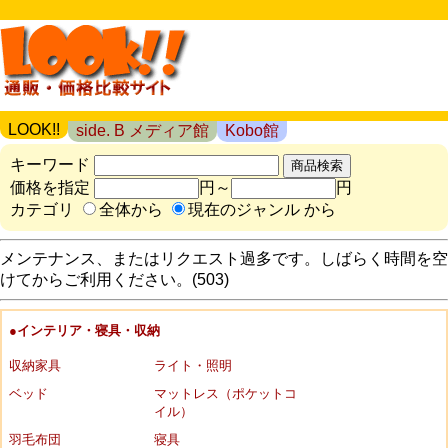
LOOK!!
side. B メディア館
Kobo館
キーワード
価格を指定
円～
円
カテゴリ
全体から
現在のジャンル から
メンテナンス、またはリクエスト過多です。しばらく時間を空
けてからご利用ください。(503)
●インテリア・寝具・収納
収納家具
ライト・照明
ベッド
マットレス（ポケットコ
イル）
羽毛布団
寝具