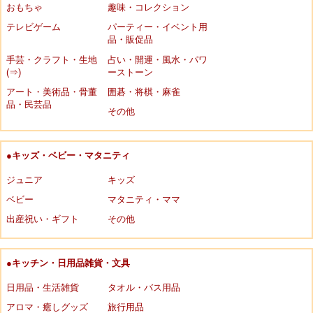
おもちゃ
趣味・コレクション
テレビゲーム
パーティー・イベント用
品・販促品
手芸・クラフト・生地
占い・開運・風水・パワ
(⇒)
ーストーン
アート・美術品・骨董
囲碁・将棋・麻雀
品・民芸品
その他
●キッズ・ベビー・マタニティ
ジュニア
キッズ
ベビー
マタニティ・ママ
出産祝い・ギフト
その他
●キッチン・日用品雑貨・文具
日用品・生活雑貨
タオル・バス用品
アロマ・癒しグッズ
旅行用品