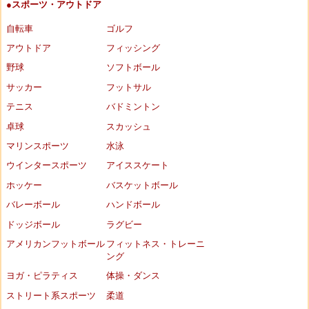
●スポーツ・アウトドア
自転車
ゴルフ
アウトドア
フィッシング
野球
ソフトボール
サッカー
フットサル
テニス
バドミントン
卓球
スカッシュ
マリンスポーツ
水泳
ウインタースポーツ
アイススケート
ホッケー
バスケットボール
バレーボール
ハンドボール
ドッジボール
ラグビー
アメリカンフットボール
フィットネス・トレーニ
ング
ヨガ・ピラティス
体操・ダンス
ストリート系スポーツ
柔道