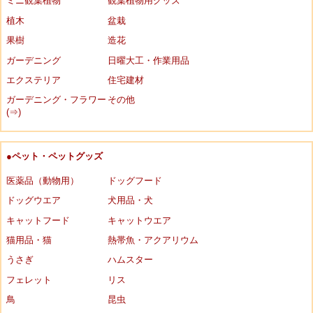
ミニ観葉植物
観葉植物用グッズ
植木
盆栽
果樹
造花
ガーデニング
日曜大工・作業用品
エクステリア
住宅建材
ガーデニング・フラワー
その他
(⇒)
●ペット・ペットグッズ
医薬品（動物用）
ドッグフード
ドッグウエア
犬用品・犬
キャットフード
キャットウエア
猫用品・猫
熱帯魚・アクアリウム
うさぎ
ハムスター
フェレット
リス
鳥
昆虫