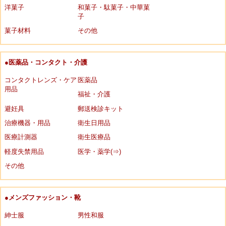
洋菓子
和菓子・駄菓子・中華菓
子
菓子材料
その他
●医薬品・コンタクト・介護
コンタクトレンズ・ケア
医薬品
用品
福祉・介護
避妊具
郵送検診キット
治療機器・用品
衛生日用品
医療計測器
衛生医療品
軽度失禁用品
医学・薬学(⇒)
その他
●メンズファッション・靴
紳士服
男性和服