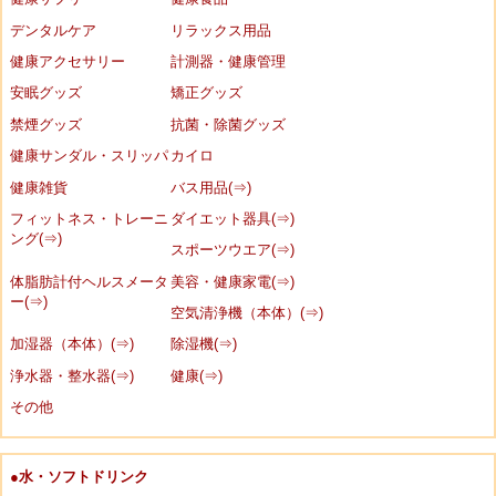
デンタルケア
リラックス用品
健康アクセサリー
計測器・健康管理
安眠グッズ
矯正グッズ
禁煙グッズ
抗菌・除菌グッズ
健康サンダル・スリッパ
カイロ
健康雑貨
バス用品(⇒)
フィットネス・トレーニ
ダイエット器具(⇒)
ング(⇒)
スポーツウエア(⇒)
体脂肪計付ヘルスメータ
美容・健康家電(⇒)
ー(⇒)
空気清浄機（本体）(⇒)
加湿器（本体）(⇒)
除湿機(⇒)
浄水器・整水器(⇒)
健康(⇒)
その他
●水・ソフトドリンク