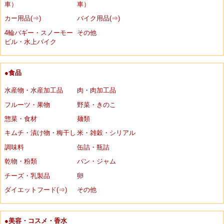
車）
車）
カー用品(⇒)
バイク用品(⇒)
4輪バギー・スノーモー
その他
ビル・水上バイク
●食品
水産物・水産加工品
肉・肉加工品
フルーツ・果物
野菜・きのこ
惣菜・食材
麺類
キムチ・漬け物・梅干し
米・雑穀・シリアル
調味料
缶詰・瓶詰
乾物・粉類
パン・ジャム
チーズ・乳製品
卵
ダイエットフード(⇒)
その他
●美容・コスメ・香水