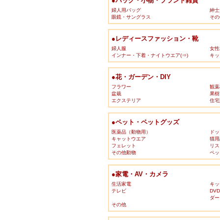
●バッグ・小物・ブランド雑貨
婦人用バッグ
紳士
眼鏡・サングラス
その
●レディースファッション・靴
婦人服
女性
インナー・下着・ナイトウエア(⇒)
キッ
●花・ガーデン・DIY
フラワー
観葉
盆栽
果樹
エクステリア
住宅
●ペット・ペットグッズ
医薬品（動物用）
ドッ
キャットウエア
猫用
フェレット
リス
その他動物
ペッ
●家電・AV・カメラ
生活家電
キッ
テレビ
DV
ダー
その他