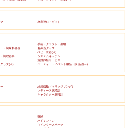
ママ
出産祝い・ギフト
手芸・クラフト・生地
カー・調味料容器
お弁当グッズ
ベビー食器(⇒)
器・調理器具
システムキッチン
冠婚葬祭サービス
グッズ(⇒)
パーティー・イベント用品・販促品(⇒)
リー
結婚指輪（マリッジリング）
レディース腕時計
キャラクター腕時計
野球
バドミントン
ウインタースポーツ