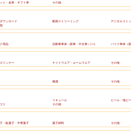
ット・金券・ギフト券
その他
ダウンロード
動画ストリーミング
デジタルコミ
他
ク用品
自動車車体（新車・中古車）(⇒)
バイク車体（新
ズインナー
ナイトウエア・ルームウエア
その他
梅酒
その他
リキュール
ビール・地ビ
コリ
その他
子・駄菓子・中華菓子
菓子材料
その他