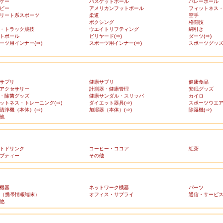
ケー
バスケットボール
バレーボール
ビー
アメリカンフットボール
フィットネス
リート系スポーツ
柔道
空手
ボクシング
格闘技
・トラック競技
ウエイトリフティング
綱引き
トボール
ビリヤード(⇒)
ダーツ(⇒)
ーツ用インナー(⇒)
スポーツ用インナー(⇒)
スポーツグッズ(
サプリ
健康サプリ
健康食品
アクセサリー
計測器・健康管理
安眠グッズ
・除菌グッズ
健康サンダル・スリッパ
カイロ
ットネス・トレーニング(⇒)
ダイエット器具(⇒)
スポーツウエア(
清浄機（本体）(⇒)
加湿器（本体）(⇒)
除湿機(⇒)
他
トドリンク
コーヒー・ココア
紅茶
ブティー
その他
機器
ネットワーク機器
パーツ
A（携帯情報端末）
オフィス・サプライ
通信・サービ
他