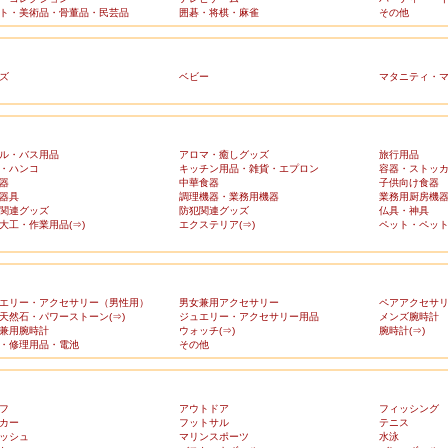
ト・美術品・骨董品・民芸品
囲碁・将棋・麻雀
その他
ズ
ベビー
マタニティ・
ル・バス用品
アロマ・癒しグッズ
旅行用品
・ハンコ
キッチン用品・雑貨・エプロン
容器・ストッ
器
中華食器
子供向け食器
器具
調理機器・業務用機器
業務用厨房機
関連グッズ
防犯関連グッズ
仏具・神具
大工・作業用品(⇒)
エクステリア(⇒)
ペット・ペット
エリー・アクセサリー（男性用）
男女兼用アクセサリー
ペアアクセサ
天然石・パワーストーン(⇒)
ジュエリー・アクセサリー用品
メンズ腕時計
兼用腕時計
ウォッチ(⇒)
腕時計(⇒)
・修理用品・電池
その他
フ
アウトドア
フィッシング
カー
フットサル
テニス
ッシュ
マリンスポーツ
水泳