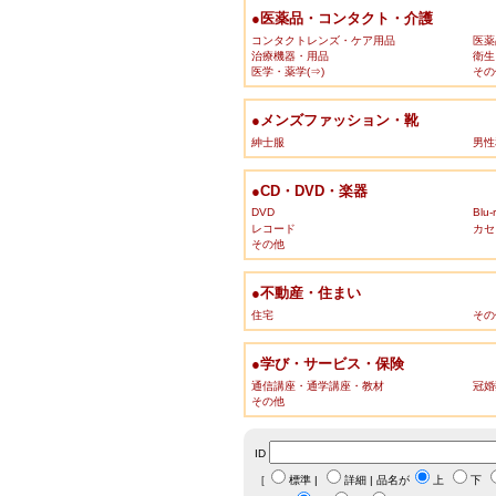
●医薬品・コンタクト・介護
コンタクトレンズ・ケア用品
医薬
治療機器・用品
衛生
医学・薬学(⇒)
その
●メンズファッション・靴
紳士服
男性
●CD・DVD・楽器
DVD
Blu-
レコード
カセ
その他
●不動産・住まい
住宅
その
●学び・サービス・保険
通信講座・通学講座・教材
冠婚
その他
ID
［
標準
|
詳細
| 品名が
上
下