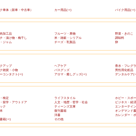
ク車体（新車・中古車）
カー用品(⇒)
バイク用品(⇒)
肉加工品
フルーツ・果物
野菜・きのこ
チ・漬け物・梅干し
米・雑穀・シリアル
調味料
・ジャム
チーズ・乳製品
卵
クアップ
ヘアケア
香水・フレグ
ク雑貨・小物
バスグッズ
男性用化粧品
ーコンタクト(⇒)
アロマ・癒しグッズ(⇒)
デンタルケア(⇒
・検定
ライフスタイル
ホビー・スポ
・留学・アウトドア
人文・地歴・哲学・社会
ビジネス・経
ック
ティーンズ文庫
エンターテイ
本
復刊書籍
オンデマンド
洋書
カレンダー・
書籍(⇒)
その他