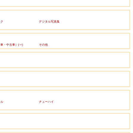
ック
デジタル写真集
車・中古車）(⇒)
その他
ール
チューハイ