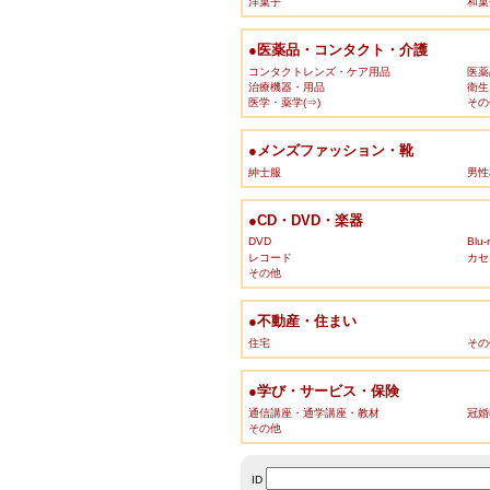
洋菓子
和菓
●医薬品・コンタクト・介護
コンタクトレンズ・ケア用品
医薬
治療機器・用品
衛生
医学・薬学(⇒)
その
●メンズファッション・靴
紳士服
男性
●CD・DVD・楽器
DVD
Blu-
レコード
カセ
その他
●不動産・住まい
住宅
その
●学び・サービス・保険
通信講座・通学講座・教材
冠婚
その他
ID