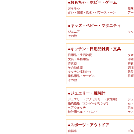
●おもちゃ・ホビー・ゲーム
おもちゃ
趣味
占い・開運・風水・パワーストーン
アー
●キッズ・ベビー・マタニティ
ジュニア
キッ
その他
●キッチン・日用品雑貨・文具
日用品・生活雑貨
タオ
文具・事務用品
印鑑
洋食器
和食
その他食器
調理
キッチン収納(⇒)
防災
業務用品・サービス
日曜
その他
●ジュエリー・腕時計
ジュエリー・アクセサリー（女性用）
ジュ
婚約指輪（エンゲージリング）
石・
ペアウォッチ
男女
時計用ベルト・バンド
ケア
●スポーツ・アウトドア
自転車
ゴル