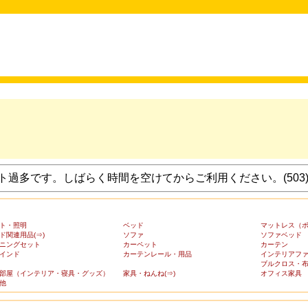
過多です。しばらく時間を空けてからご利用ください。(503
ト・照明
ベッド
マットレス（
ド関連用品(⇒)
ソファ
ソファベッド
ニングセット
カーペット
カーテン
インド
カーテンレール・用品
インテリアフ
ブルクロス・
部屋（インテリア・寝具・グッズ）
家具・ねんね(⇒)
オフィス家具
他