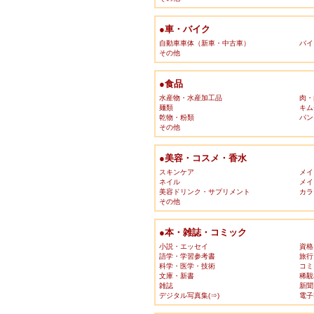
●車・バイク
自動車車体（新車・中古車）
バイ
その他
●食品
水産物・水産加工品
肉・
麺類
キム
乾物・粉類
パン
その他
●美容・コスメ・香水
スキンケア
メイ
ネイル
メイ
美容ドリンク・サプリメント
カラ
その他
●本・雑誌・コミック
小説・エッセイ
資格
語学・学習参考書
旅行
科学・医学・技術
コミ
文庫・新書
稀覯
雑誌
新聞
デジタル写真集(⇒)
電子