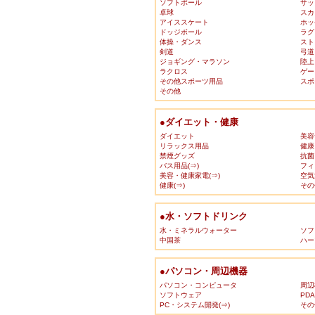
ソフトボール
サッ
卓球
スカ
アイススケート
ホッ
ドッジボール
ラグ
体操・ダンス
スト
剣道
弓道
ジョギング・マラソン
陸上
ラクロス
ゲー
その他スポーツ用品
スポ
その他
●ダイエット・健康
ダイエット
美容
リラックス用品
健康
禁煙グッズ
抗菌
バス用品(⇒)
フィ
美容・健康家電(⇒)
空気
健康(⇒)
その
●水・ソフトドリンク
水・ミネラルウォーター
ソフ
中国茶
ハー
●パソコン・周辺機器
パソコン・コンピュータ
周辺
ソフトウェア
PD
PC・システム開発(⇒)
その