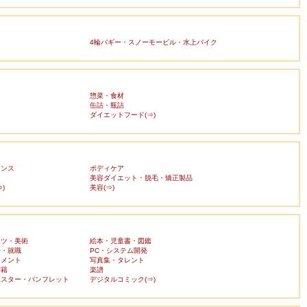
4輪バギー・スノーモービル・水上バイク
惣菜・食材
缶詰・瓶詰
ダイエットフード(⇒)
ランス
ボディケア
美容ダイエット・脱毛・矯正製品
)
美容(⇒)
ーツ・美術
絵本・児童書・図鑑
済・就職
PC・システム開発
ンメント
写真集・タレント
書籍
楽譜
ポスター・パンフレット
デジタルコミック(⇒)