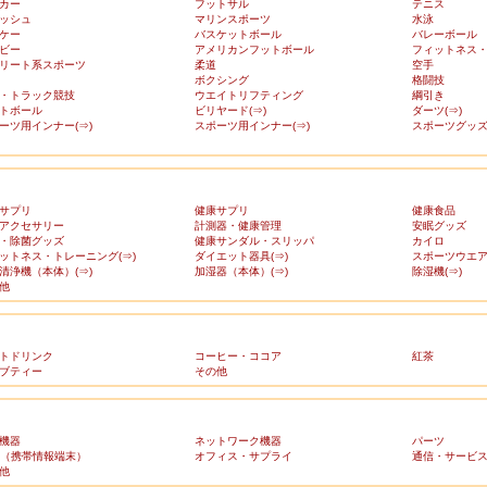
カー
フットサル
テニス
ッシュ
マリンスポーツ
水泳
ケー
バスケットボール
バレーボール
ビー
アメリカンフットボール
フィットネス
リート系スポーツ
柔道
空手
ボクシング
格闘技
・トラック競技
ウエイトリフティング
綱引き
トボール
ビリヤード(⇒)
ダーツ(⇒)
ーツ用インナー(⇒)
スポーツ用インナー(⇒)
スポーツグッズ(
サプリ
健康サプリ
健康食品
アクセサリー
計測器・健康管理
安眠グッズ
・除菌グッズ
健康サンダル・スリッパ
カイロ
ットネス・トレーニング(⇒)
ダイエット器具(⇒)
スポーツウエア(
清浄機（本体）(⇒)
加湿器（本体）(⇒)
除湿機(⇒)
他
トドリンク
コーヒー・ココア
紅茶
ブティー
その他
機器
ネットワーク機器
パーツ
A（携帯情報端末）
オフィス・サプライ
通信・サービ
他