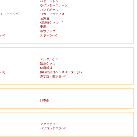
バドミントン
ウインタースポーツ
ハンドボール
・トレーニング
ヨガ・ピラティス
合気道
格闘技グッズ(⇒)
乗馬
ボウリング
⇒)
スポーツ(⇒)
デンタルケア
矯正グッズ
健康雑貨
⇒)
体脂肪計付ヘルスメーター(⇒)
浄水器・整水器(⇒)
日本茶
アクセサリー
ス
パソコンデスク(⇒)