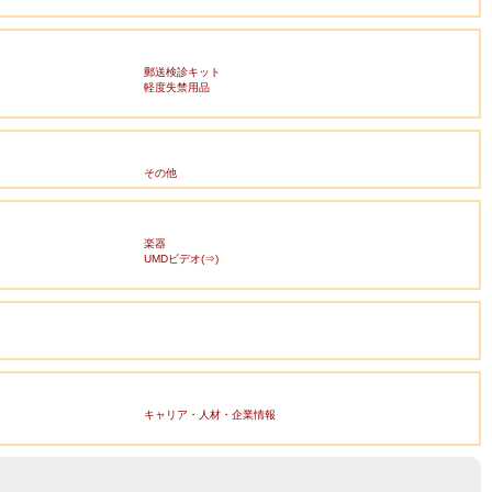
郵送検診キット
軽度失禁用品
その他
楽器
UMDビデオ(⇒)
キャリア・人材・企業情報