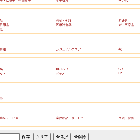
子・駄菓子・中華菓子
菓子材料
その他
品
福祉・介護
避妊具
日用品
医療計測器
衛生医療品
他
和服
カジュアルウエア
靴
ray
HD DVD
CD
LD
ット
ビデオ
他
葬祭サービス
業務用品・サービス
金融・保険
-