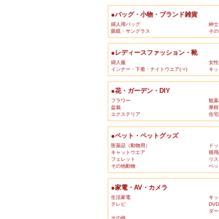
●バッグ・小物・ブランド雑貨
婦人用バッグ
紳士
眼鏡・サングラス
その
●レディースファッション・靴
婦人服
女性
インナー・下着・ナイトウエア(⇒)
キッ
●花・ガーデン・DIY
フラワー
観葉
盆栽
果樹
エクステリア
住宅
●ペット・ペットグッズ
医薬品（動物用）
ドッ
キャットウエア
猫用
フェレット
リス
その他動物
ペッ
●家電・AV・カメラ
生活家電
キッ
テレビ
DV
ダー
その他