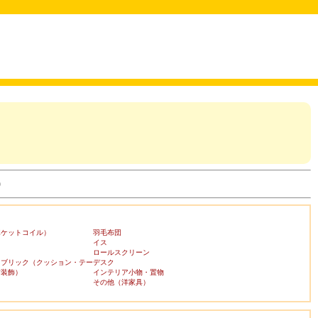
)
ポケットコイル）
羽毛布団
イス
ロールスクリーン
ァブリック（クッション・テー
デスク
布装飾）
インテリア小物・置物
その他（洋家具）