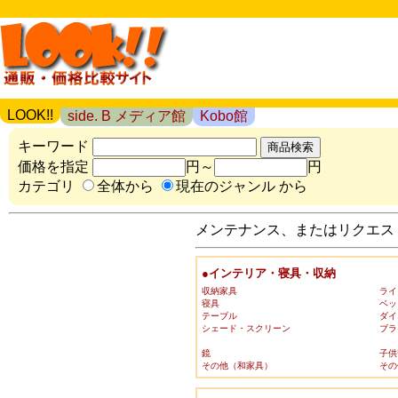
LOOK!!
side. B メディア館
Kobo館
キーワード
価格を指定
円～
円
カテゴリ
全体から
現在のジャンル から
メンテナンス、またはリクエスト
●インテリア・寝具・収納
収納家具
ライ
寝具
ベッ
テーブル
ダイ
シェード・スクリーン
ブラ
鏡
子供
その他（和家具）
その