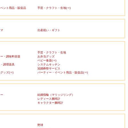
イベント用品・販促品
手芸・クラフト・生地(⇒)
ママ
出産祝い・ギフト
手芸・クラフト・生地
カー・調味料容器
お弁当グッズ
ベビー食器(⇒)
器・調理器具
システムキッチン
冠婚葬祭サービス
グッズ(⇒)
パーティー・イベント用品・販促品(⇒)
リー
結婚指輪（マリッジリング）
レディース腕時計
キャラクター腕時計
野球