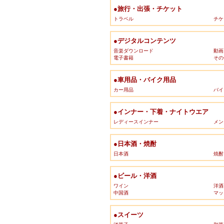
●旅行・出張・チケット
トラベル
チケ
●デジタルコンテンツ
音楽ダウンロード
動画
電子書籍
その
●車用品・バイク用品
カー用品
バイ
●インナー・下着・ナイトウエア
レディースインナー
メン
●日本酒・焼酎
日本酒
焼酎
●ビール・洋酒
ワイン
洋酒
中国酒
マッ
●スイーツ