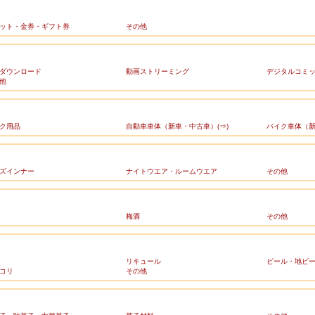
ット・金券・ギフト券
その他
ダウンロード
動画ストリーミング
デジタルコミ
他
ク用品
自動車車体（新車・中古車）(⇒)
バイク車体（新
ズインナー
ナイトウエア・ルームウエア
その他
梅酒
その他
リキュール
ビール・地ビ
コリ
その他