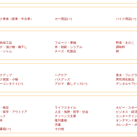
ク車体（新車・中古車）
カー用品(⇒)
バイク用品(⇒)
肉加工品
フルーツ・果物
野菜・きのこ
チ・漬け物・梅干し
米・雑穀・シリアル
調味料
・ジャム
チーズ・乳製品
卵
クアップ
ヘアケア
香水・フレグ
ク雑貨・小物
バスグッズ
男性用化粧品
ーコンタクト(⇒)
アロマ・癒しグッズ(⇒)
デンタルケア(⇒
・検定
ライフスタイル
ホビー・スポ
・留学・アウトドア
人文・地歴・哲学・社会
ビジネス・経
ック
ティーンズ文庫
エンターテイ
本
復刊書籍
オンデマンド
洋書
カレンダー・
書籍(⇒)
その他