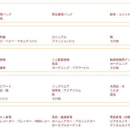
用バッグ
男女兼用バッグ
財布・コイン
他
和服
カジュアル
靴
ズ・ベビー・マタニティ(⇒)
ファッション(⇒)
その他
植物
ミニ観葉植物
観葉植物用グ
造花
ガーデニング
建材
ガーデニング・フラワー(⇒)
その他
グフード
ドッグウエア
犬用品・犬
品・猫
熱帯魚・アクアリウム
うさぎ
鳥
昆虫
ト(⇒)
その他
チン家電
美容・健康家電
季節家電（冷
Dレコーダー・プレーヤー・HDDレコー
ホームシアター・プロジェクター
ビデオカメラ
ポータブルオーディオ
デジタルカメ