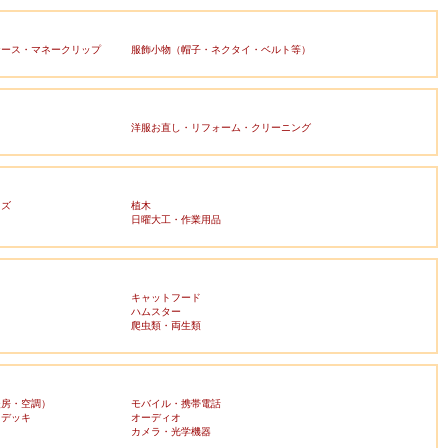
ケース・マネークリップ
服飾小物（帽子・ネクタイ・ベルト等）
洋服お直し・リフォーム・クリーニング
ッズ
植木
日曜大工・作業用品
キャットフード
ハムスター
爬虫類・両生類
暖房・空調）
モバイル・携帯電話
・デッキ
オーディオ
ラ
カメラ・光学機器