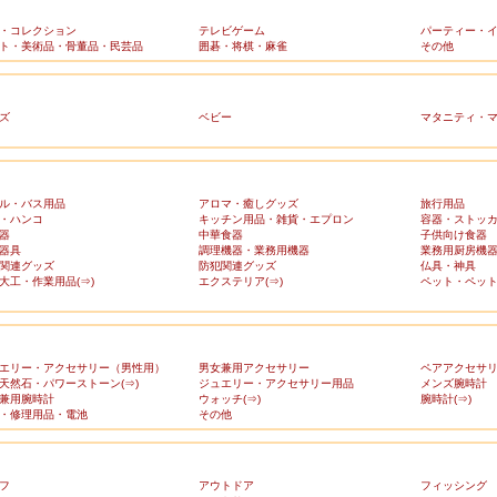
・コレクション
テレビゲーム
パーティー・
ト・美術品・骨董品・民芸品
囲碁・将棋・麻雀
その他
ズ
ベビー
マタニティ・
ル・バス用品
アロマ・癒しグッズ
旅行用品
・ハンコ
キッチン用品・雑貨・エプロン
容器・ストッ
器
中華食器
子供向け食器
器具
調理機器・業務用機器
業務用厨房機
関連グッズ
防犯関連グッズ
仏具・神具
大工・作業用品(⇒)
エクステリア(⇒)
ペット・ペット
エリー・アクセサリー（男性用）
男女兼用アクセサリー
ペアアクセサ
天然石・パワーストーン(⇒)
ジュエリー・アクセサリー用品
メンズ腕時計
兼用腕時計
ウォッチ(⇒)
腕時計(⇒)
・修理用品・電池
その他
フ
アウトドア
フィッシング