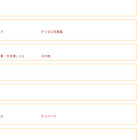
ック
デジタル写真集
車・中古車）(⇒)
その他
ール
チューハイ