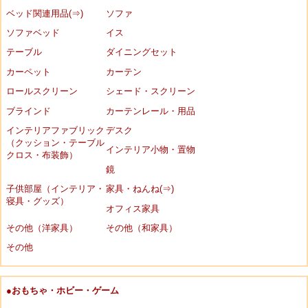
ベッド関連用品(⇒)
ソファ
ソファベッド
イス
テーブル
ダイニングセット
カーペット
カーテン
ロールスクリーン
シェード・スクリーン
ブラインド
カーテンレール・用品
インテリアファブリック
デスク
（クッション・テーブル
インテリア小物・置物
クロス・布装飾）
鏡
子供部屋（インテリア・
家具・ねんね(⇒)
寝具・グッズ）
オフィス家具
その他（洋家具）
その他（和家具）
その他
●おもちゃ・ホビー・ゲーム