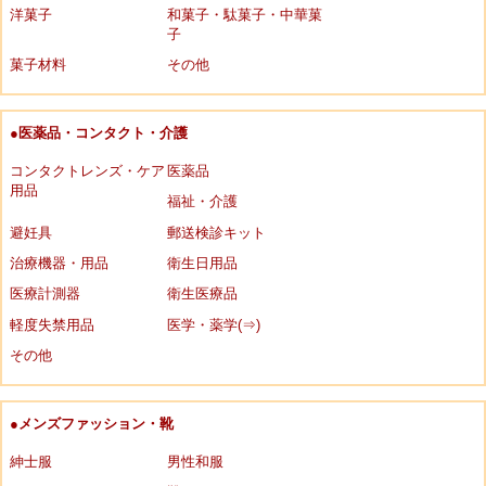
洋菓子
和菓子・駄菓子・中華菓
子
菓子材料
その他
●医薬品・コンタクト・介護
コンタクトレンズ・ケア
医薬品
用品
福祉・介護
避妊具
郵送検診キット
治療機器・用品
衛生日用品
医療計測器
衛生医療品
軽度失禁用品
医学・薬学(⇒)
その他
●メンズファッション・靴
紳士服
男性和服