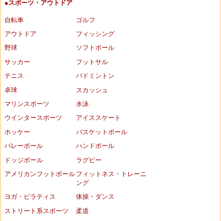
●スポーツ・アウトドア
自転車
ゴルフ
アウトドア
フィッシング
野球
ソフトボール
サッカー
フットサル
テニス
バドミントン
卓球
スカッシュ
マリンスポーツ
水泳
ウインタースポーツ
アイススケート
ホッケー
バスケットボール
バレーボール
ハンドボール
ドッジボール
ラグビー
アメリカンフットボール
フィットネス・トレーニ
ング
ヨガ・ピラティス
体操・ダンス
ストリート系スポーツ
柔道