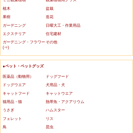
植木
盆栽
果樹
造花
ガーデニング
日曜大工・作業用品
エクステリア
住宅建材
ガーデニング・フラワー
その他
(⇒)
●ペット・ペットグッズ
医薬品（動物用）
ドッグフード
ドッグウエア
犬用品・犬
キャットフード
キャットウエア
猫用品・猫
熱帯魚・アクアリウム
うさぎ
ハムスター
フェレット
リス
鳥
昆虫