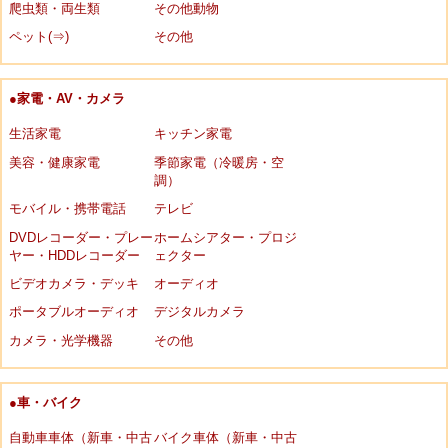
爬虫類・両生類
その他動物
ペット(⇒)
その他
●家電・AV・カメラ
生活家電
キッチン家電
美容・健康家電
季節家電（冷暖房・空
調）
モバイル・携帯電話
テレビ
DVDレコーダー・プレー
ホームシアター・プロジ
ヤー・HDDレコーダー
ェクター
ビデオカメラ・デッキ
オーディオ
ポータブルオーディオ
デジタルカメラ
カメラ・光学機器
その他
●車・バイク
自動車車体（新車・中古
バイク車体（新車・中古