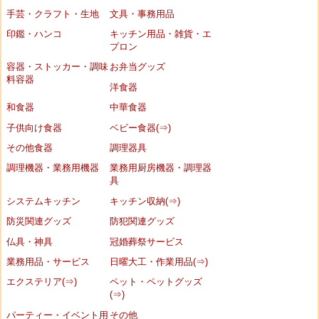
手芸・クラフト・生地
文具・事務用品
印鑑・ハンコ
キッチン用品・雑貨・エ
プロン
容器・ストッカー・調味
お弁当グッズ
料容器
洋食器
和食器
中華食器
子供向け食器
ベビー食器(⇒)
その他食器
調理器具
調理機器・業務用機器
業務用厨房機器・調理器
具
システムキッチン
キッチン収納(⇒)
防災関連グッズ
防犯関連グッズ
仏具・神具
冠婚葬祭サービス
業務用品・サービス
日曜大工・作業用品(⇒)
エクステリア(⇒)
ペット・ペットグッズ
(⇒)
パーティー・イベント用
その他