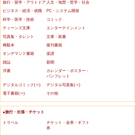
旅行・留学・アウトドア
人文・地歴・哲学・社会
ビジネス・経済・就職
PC・システム開発
科学・医学・技術
コミック
ティーンズ文庫
エンターテインメント
写真集・タレント
文庫・新書
稀覯本
復刊書籍
オンデマンド書籍
楽譜
雑誌
新聞
洋書
カレンダー・ポスター・
パンフレット
デジタルコミック(⇒)
デジタル写真集(⇒)
電子書籍(⇒)
その他
●旅行・出張・チケット
トラベル
チケット・金券・ギフト
券