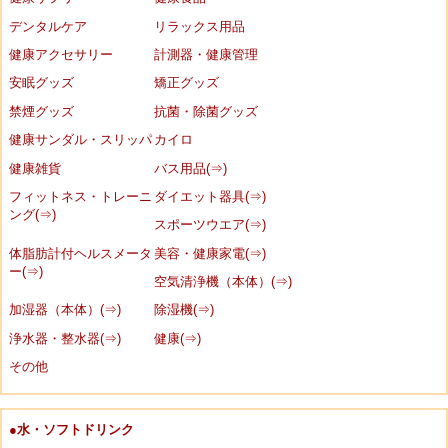
デンタルケア
リラックス用品
健康アクセサリー
計測器・健康管理
安眠グッズ
矯正グッズ
禁煙グッズ
抗菌・除菌グッズ
健康サンダル・スリッパ
カイロ
健康雑貨
バス用品(⇒)
フィットネス・トレーニ
ダイエット器具(⇒)
ング(⇒)
スポーツウエア(⇒)
体脂肪計付ヘルスメータ
美容・健康家電(⇒)
ー(⇒)
空気清浄機（本体）(⇒)
加湿器（本体）(⇒)
除湿機(⇒)
浄水器・整水器(⇒)
健康(⇒)
その他
●水・ソフトドリンク