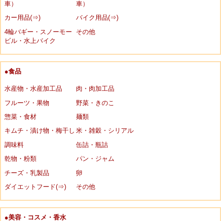
車）
車）
カー用品(⇒)
バイク用品(⇒)
4輪バギー・スノーモー
その他
ビル・水上バイク
●食品
水産物・水産加工品
肉・肉加工品
フルーツ・果物
野菜・きのこ
惣菜・食材
麺類
キムチ・漬け物・梅干し
米・雑穀・シリアル
調味料
缶詰・瓶詰
乾物・粉類
パン・ジャム
チーズ・乳製品
卵
ダイエットフード(⇒)
その他
●美容・コスメ・香水