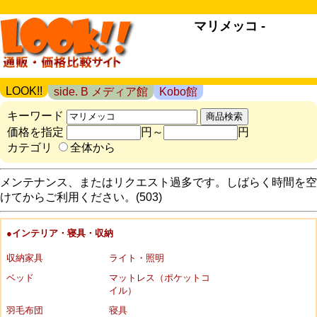
マリメッコ -
LOOK!!
side. B メディア館
Kobo館
キーワード
価格を指定
円～
円
カテゴリ
全体から
メンテナンス、またはリクエスト過多です。しばらく時間を空
けてからご利用ください。(503)
●インテリア・寝具・収納
収納家具
ライト・照明
ベッド
マットレス（ポケットコ
イル）
羽毛布団
寝具