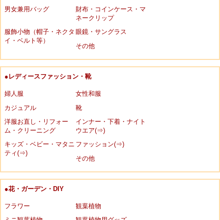
男女兼用バッグ
財布・コインケース・マ
ネークリップ
服飾小物（帽子・ネクタ
眼鏡・サングラス
イ・ベルト等）
その他
●レディースファッション・靴
婦人服
女性和服
カジュアル
靴
洋服お直し・リフォー
インナー・下着・ナイト
ム・クリーニング
ウエア(⇒)
キッズ・ベビー・マタニ
ファッション(⇒)
ティ(⇒)
その他
●花・ガーデン・DIY
フラワー
観葉植物
ミニ観葉植物
観葉植物用グッズ