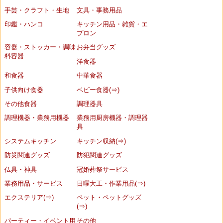
手芸・クラフト・生地
文具・事務用品
印鑑・ハンコ
キッチン用品・雑貨・エ
プロン
容器・ストッカー・調味
お弁当グッズ
料容器
洋食器
和食器
中華食器
子供向け食器
ベビー食器(⇒)
その他食器
調理器具
調理機器・業務用機器
業務用厨房機器・調理器
具
システムキッチン
キッチン収納(⇒)
防災関連グッズ
防犯関連グッズ
仏具・神具
冠婚葬祭サービス
業務用品・サービス
日曜大工・作業用品(⇒)
エクステリア(⇒)
ペット・ペットグッズ
(⇒)
パーティー・イベント用
その他