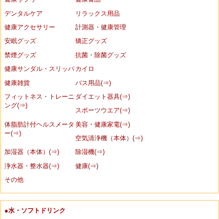
デンタルケア
リラックス用品
健康アクセサリー
計測器・健康管理
安眠グッズ
矯正グッズ
禁煙グッズ
抗菌・除菌グッズ
健康サンダル・スリッパ
カイロ
健康雑貨
バス用品(⇒)
フィットネス・トレーニ
ダイエット器具(⇒)
ング(⇒)
スポーツウエア(⇒)
体脂肪計付ヘルスメータ
美容・健康家電(⇒)
ー(⇒)
空気清浄機（本体）(⇒)
加湿器（本体）(⇒)
除湿機(⇒)
浄水器・整水器(⇒)
健康(⇒)
その他
●水・ソフトドリンク