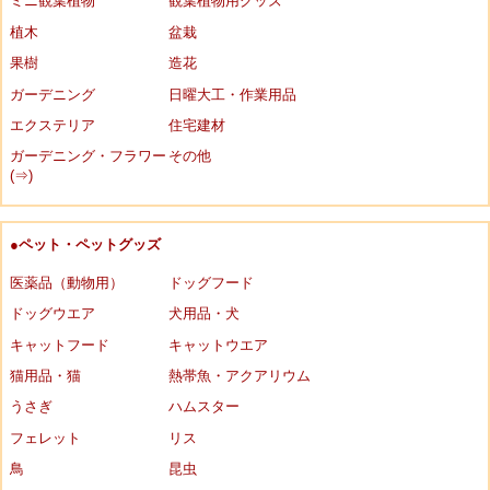
ミニ観葉植物
観葉植物用グッズ
植木
盆栽
果樹
造花
ガーデニング
日曜大工・作業用品
エクステリア
住宅建材
ガーデニング・フラワー
その他
(⇒)
●ペット・ペットグッズ
医薬品（動物用）
ドッグフード
ドッグウエア
犬用品・犬
キャットフード
キャットウエア
猫用品・猫
熱帯魚・アクアリウム
うさぎ
ハムスター
フェレット
リス
鳥
昆虫