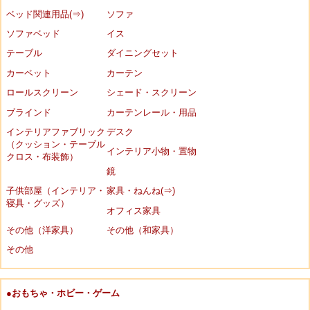
ベッド関連用品(⇒)
ソファ
ソファベッド
イス
テーブル
ダイニングセット
カーペット
カーテン
ロールスクリーン
シェード・スクリーン
ブラインド
カーテンレール・用品
インテリアファブリック
デスク
（クッション・テーブル
インテリア小物・置物
クロス・布装飾）
鏡
子供部屋（インテリア・
家具・ねんね(⇒)
寝具・グッズ）
オフィス家具
その他（洋家具）
その他（和家具）
その他
●おもちゃ・ホビー・ゲーム