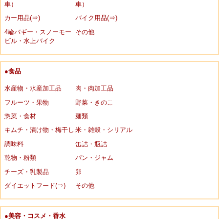
車）
車）
カー用品(⇒)
バイク用品(⇒)
4輪バギー・スノーモー
その他
ビル・水上バイク
●食品
水産物・水産加工品
肉・肉加工品
フルーツ・果物
野菜・きのこ
惣菜・食材
麺類
キムチ・漬け物・梅干し
米・雑穀・シリアル
調味料
缶詰・瓶詰
乾物・粉類
パン・ジャム
チーズ・乳製品
卵
ダイエットフード(⇒)
その他
●美容・コスメ・香水