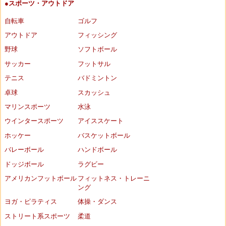
●スポーツ・アウトドア
自転車
ゴルフ
アウトドア
フィッシング
野球
ソフトボール
サッカー
フットサル
テニス
バドミントン
卓球
スカッシュ
マリンスポーツ
水泳
ウインタースポーツ
アイススケート
ホッケー
バスケットボール
バレーボール
ハンドボール
ドッジボール
ラグビー
アメリカンフットボール
フィットネス・トレーニ
ング
ヨガ・ピラティス
体操・ダンス
ストリート系スポーツ
柔道