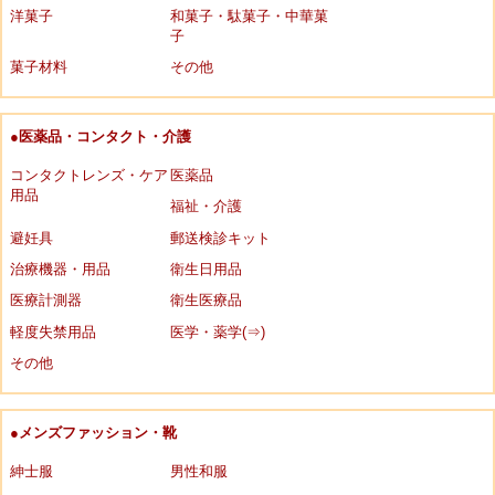
洋菓子
和菓子・駄菓子・中華菓
子
菓子材料
その他
●医薬品・コンタクト・介護
コンタクトレンズ・ケア
医薬品
用品
福祉・介護
避妊具
郵送検診キット
治療機器・用品
衛生日用品
医療計測器
衛生医療品
軽度失禁用品
医学・薬学(⇒)
その他
●メンズファッション・靴
紳士服
男性和服