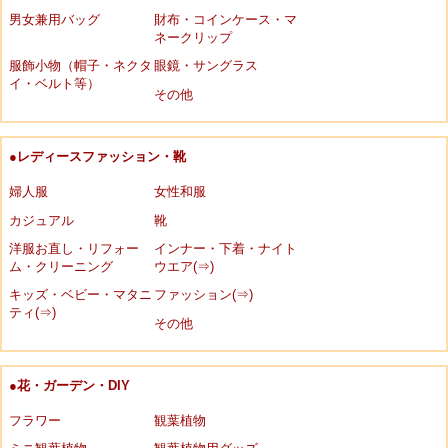
男女兼用バッグ
財布・コインケース・マ
ネークリップ
服飾小物（帽子・ネクタ
眼鏡・サングラス
イ・ベルト等）
その他
●レディースファッション・靴
婦人服
女性和服
カジュアル
靴
洋服お直し・リフォー
インナー・下着・ナイト
ム・クリーニング
ウエア(⇒)
キッズ・ベビー・マタニ
ファッション(⇒)
ティ(⇒)
その他
●花・ガーデン・DIY
フラワー
観葉植物