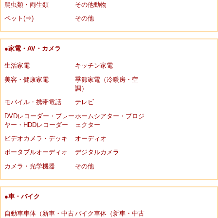
爬虫類・両生類
その他動物
ペット(⇒)
その他
●家電・AV・カメラ
生活家電
キッチン家電
美容・健康家電
季節家電（冷暖房・空
調）
モバイル・携帯電話
テレビ
DVDレコーダー・プレー
ホームシアター・プロジ
ヤー・HDDレコーダー
ェクター
ビデオカメラ・デッキ
オーディオ
ポータブルオーディオ
デジタルカメラ
カメラ・光学機器
その他
●車・バイク
自動車車体（新車・中古
バイク車体（新車・中古