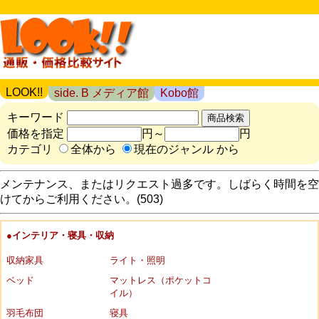
LOOK!!
side. B メディア館
Kobo館
キーワード
価格を指定
円～
円
カテゴリ
全体から
現在のジャンル から
メンテナンス、またはリクエスト過多です。しばらく時間を空
けてからご利用ください。(503)
●インテリア・寝具・収納
収納家具
ライト・照明
ベッド
マットレス（ポケットコ
イル）
羽毛布団
寝具