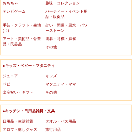
おもちゃ
趣味・コレクション
テレビゲーム
パーティー・イベント用
品・販促品
手芸・クラフト・生地
占い・開運・風水・パワ
(⇒)
ーストーン
アート・美術品・骨董
囲碁・将棋・麻雀
品・民芸品
その他
●キッズ・ベビー・マタニティ
ジュニア
キッズ
ベビー
マタニティ・ママ
出産祝い・ギフト
その他
●キッチン・日用品雑貨・文具
日用品・生活雑貨
タオル・バス用品
アロマ・癒しグッズ
旅行用品