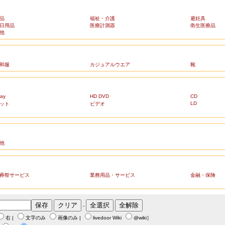
品
福祉・介護
避妊具
日用品
医療計測器
衛生医療品
他
和服
カジュアルウエア
靴
ray
HD DVD
CD
LD
ット
ビデオ
他
葬祭サービス
業務用品・サービス
金融・保険
-
右
|
文字のみ
画像のみ
|
livedoor Wiki
@wiki
］