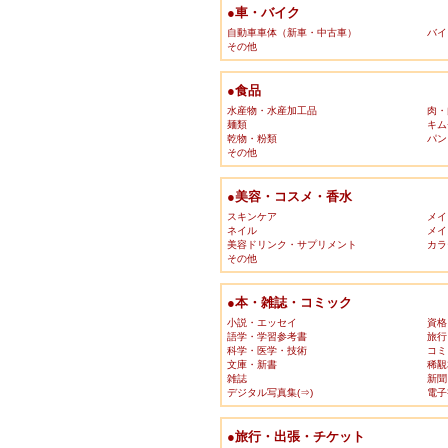
●車・バイク
自動車車体（新車・中古車）
バイ
その他
●食品
水産物・水産加工品
肉・
麺類
キム
乾物・粉類
パン
その他
●美容・コスメ・香水
スキンケア
メイ
ネイル
メイ
美容ドリンク・サプリメント
カラ
その他
●本・雑誌・コミック
小説・エッセイ
資格
語学・学習参考書
旅行
科学・医学・技術
コミ
文庫・新書
稀覯
雑誌
新聞
デジタル写真集(⇒)
電子
●旅行・出張・チケット