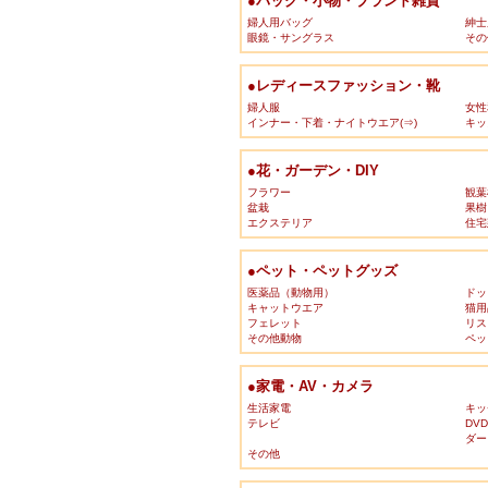
●バッグ・小物・ブランド雑貨
婦人用バッグ
紳士
眼鏡・サングラス
その
●レディースファッション・靴
婦人服
女性
インナー・下着・ナイトウエア(⇒)
キッ
●花・ガーデン・DIY
フラワー
観葉
盆栽
果樹
エクステリア
住宅
●ペット・ペットグッズ
医薬品（動物用）
ドッ
キャットウエア
猫用
フェレット
リス
その他動物
ペッ
●家電・AV・カメラ
生活家電
キッ
テレビ
DV
ダー
その他