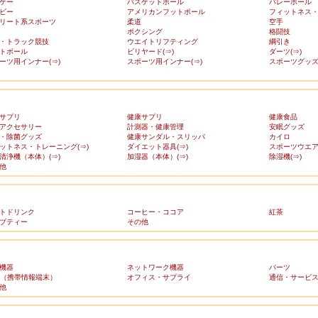
ケー
バスケットボール
バレーボール
ビー
アメリカンフットボール
フィットネス
リート系スポーツ
柔道
空手
ボクシング
格闘技
・トラック競技
ウエイトリフティング
綱引き
トボール
ビリヤード(⇒)
ダーツ(⇒)
ーツ用インナー(⇒)
スポーツ用インナー(⇒)
スポーツグッズ(
サプリ
健康サプリ
健康食品
アクセサリー
計測器・健康管理
安眠グッズ
・除菌グッズ
健康サンダル・スリッパ
カイロ
ットネス・トレーニング(⇒)
ダイエット器具(⇒)
スポーツウエア(
清浄機（本体）(⇒)
加湿器（本体）(⇒)
除湿機(⇒)
他
トドリンク
コーヒー・ココア
紅茶
ブティー
その他
機器
ネットワーク機器
パーツ
A（携帯情報端末）
オフィス・サプライ
通信・サービ
他