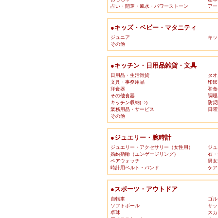
占い・開運・風水・パワーストーン
アー
●キッズ・ベビー・マタニティ
ジュニア
キッ
その他
●キッチン・日用品雑貨・文具
日用品・生活雑貨
タオ
文具・事務用品
印鑑
洋食器
和食
その他食器
調理
キッチン収納(⇒)
防災
業務用品・サービス
日曜
その他
●ジュエリー・腕時計
ジュエリー・アクセサリー（女性用）
ジュ
婚約指輪（エンゲージリング）
石・
ペアウォッチ
男女
時計用ベルト・バンド
ケア
●スポーツ・アウトドア
自転車
ゴル
ソフトボール
サッ
卓球
スカ