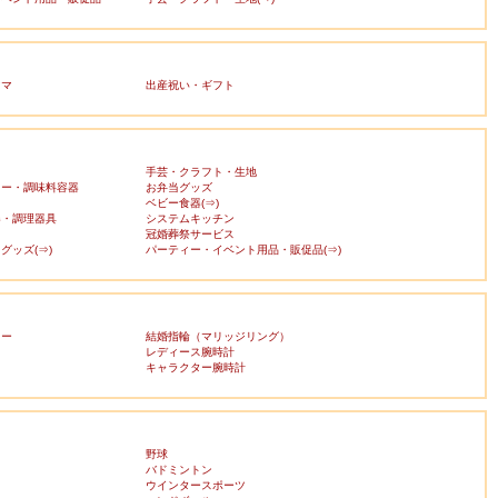
ママ
出産祝い・ギフト
手芸・クラフト・生地
カー・調味料容器
お弁当グッズ
ベビー食器(⇒)
器・調理器具
システムキッチン
冠婚葬祭サービス
グッズ(⇒)
パーティー・イベント用品・販促品(⇒)
リー
結婚指輪（マリッジリング）
レディース腕時計
キャラクター腕時計
野球
バドミントン
ウインタースポーツ