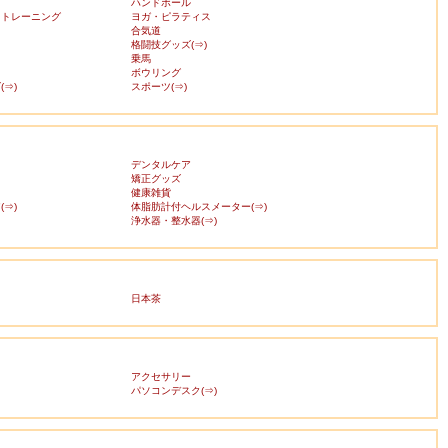
ハンドボール
・トレーニング
ヨガ・ピラティス
合気道
格闘技グッズ(⇒)
乗馬
ボウリング
⇒)
スポーツ(⇒)
デンタルケア
矯正グッズ
健康雑貨
⇒)
体脂肪計付ヘルスメーター(⇒)
浄水器・整水器(⇒)
日本茶
アクセサリー
ス
パソコンデスク(⇒)