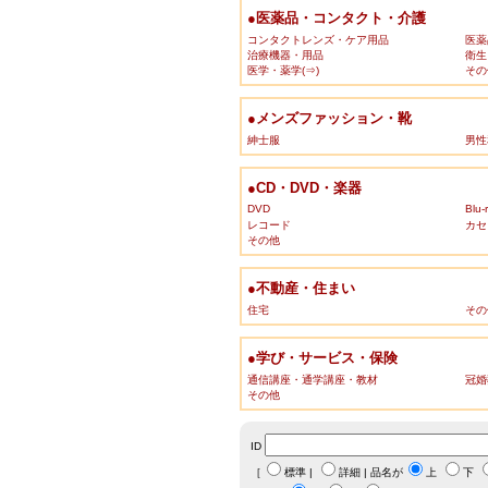
●医薬品・コンタクト・介護
コンタクトレンズ・ケア用品
医薬
治療機器・用品
衛生
医学・薬学(⇒)
その
●メンズファッション・靴
紳士服
男性
●CD・DVD・楽器
DVD
Blu-
レコード
カセ
その他
●不動産・住まい
住宅
その
●学び・サービス・保険
通信講座・通学講座・教材
冠婚
その他
ID
［
標準
|
詳細
| 品名が
上
下