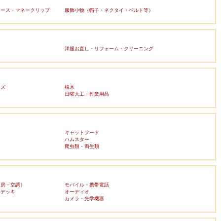
ケース・マネークリップ
服飾小物（帽子・ネクタイ・ベルト等）
洋服お直し・リフォーム・クリーニング
ッズ
植木
日曜大工・作業用品
キャットフード
ハムスター
爬虫類・両生類
暖房・空調）
モバイル・携帯電話
・デッキ
オーディオ
ラ
カメラ・光学機器