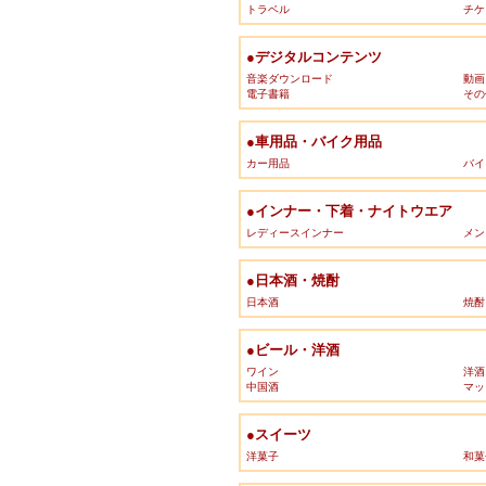
トラベル
チケ
●デジタルコンテンツ
音楽ダウンロード
動画
電子書籍
その
●車用品・バイク用品
カー用品
バイ
●インナー・下着・ナイトウエア
レディースインナー
メン
●日本酒・焼酎
日本酒
焼酎
●ビール・洋酒
ワイン
洋酒
中国酒
マッ
●スイーツ
洋菓子
和菓