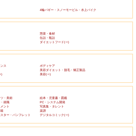
4輪バギー・スノーモービル・水上バイク
惣菜・食材
缶詰・瓶詰
ダイエットフード(⇒)
ランス
ボディケア
美容ダイエット・脱毛・矯正製品
)
美容(⇒)
ーツ・美術
絵本・児童書・図鑑
済・就職
PC・システム開発
ンメント
写真集・タレント
書籍
楽譜
ポスター・パンフレット
デジタルコミック(⇒)