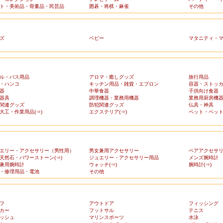
ト・美術品・骨董品・民芸品
囲碁・将棋・麻雀
その他
ズ
ベビー
マタニティ・
ル・バス用品
アロマ・癒しグッズ
旅行用品
・ハンコ
キッチン用品・雑貨・エプロン
容器・ストッ
器
中華食器
子供向け食器
器具
調理機器・業務用機器
業務用厨房機
関連グッズ
防犯関連グッズ
仏具・神具
大工・作業用品(⇒)
エクステリア(⇒)
ペット・ペット
エリー・アクセサリー（男性用）
男女兼用アクセサリー
ペアアクセサ
天然石・パワーストーン(⇒)
ジュエリー・アクセサリー用品
メンズ腕時計
兼用腕時計
ウォッチ(⇒)
腕時計(⇒)
・修理用品・電池
その他
フ
アウトドア
フィッシング
カー
フットサル
テニス
ッシュ
マリンスポーツ
水泳