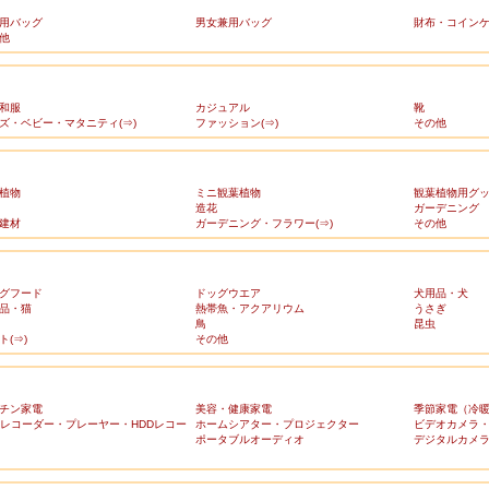
用バッグ
男女兼用バッグ
財布・コイン
他
和服
カジュアル
靴
ズ・ベビー・マタニティ(⇒)
ファッション(⇒)
その他
植物
ミニ観葉植物
観葉植物用グ
造花
ガーデニング
建材
ガーデニング・フラワー(⇒)
その他
グフード
ドッグウエア
犬用品・犬
品・猫
熱帯魚・アクアリウム
うさぎ
鳥
昆虫
ト(⇒)
その他
チン家電
美容・健康家電
季節家電（冷
Dレコーダー・プレーヤー・HDDレコー
ホームシアター・プロジェクター
ビデオカメラ
ポータブルオーディオ
デジタルカメ