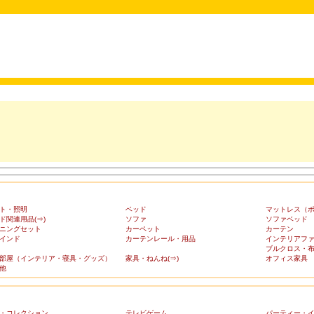
ト・照明
ベッド
マットレス（
ド関連用品(⇒)
ソファ
ソファベッド
ニングセット
カーペット
カーテン
インド
カーテンレール・用品
インテリアフ
ブルクロス・
部屋（インテリア・寝具・グッズ）
家具・ねんね(⇒)
オフィス家具
他
・コレクション
テレビゲーム
パーティー・