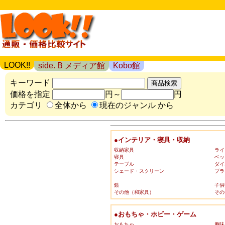
LOOK!!
side. B メディア館
Kobo館
キーワード
価格を指定
円～
円
カテゴリ
全体から
現在のジャンル から
●インテリア・寝具・収納
収納家具
ライ
寝具
ベッ
テーブル
ダイ
シェード・スクリーン
ブラ
鏡
子供
その他（和家具）
その
●おもちゃ・ホビー・ゲーム
おもちゃ
趣味