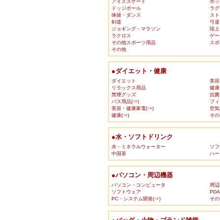
アイススケート
ホッ
ドッジボール
ラグ
体操・ダンス
スト
剣道
弓道
ジョギング・マラソン
陸上
ラクロス
ゲー
その他スポーツ用品
スポ
その他
●ダイエット・健康
ダイエット
美容
リラックス用品
健康
禁煙グッズ
抗菌
バス用品(⇒)
フィ
美容・健康家電(⇒)
空気
健康(⇒)
その
●水・ソフトドリンク
水・ミネラルウォーター
ソフ
中国茶
ハー
●パソコン・周辺機器
パソコン・コンピュータ
周辺
ソフトウェア
PD
PC・システム開発(⇒)
その