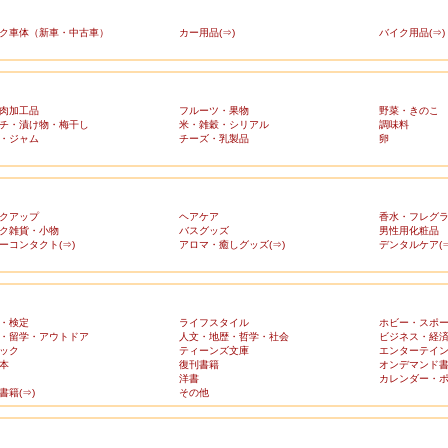
ク車体（新車・中古車）
カー用品(⇒)
バイク用品(⇒)
肉加工品
フルーツ・果物
野菜・きのこ
チ・漬け物・梅干し
米・雑穀・シリアル
調味料
・ジャム
チーズ・乳製品
卵
クアップ
ヘアケア
香水・フレグ
ク雑貨・小物
バスグッズ
男性用化粧品
ーコンタクト(⇒)
アロマ・癒しグッズ(⇒)
デンタルケア(⇒
・検定
ライフスタイル
ホビー・スポ
・留学・アウトドア
人文・地歴・哲学・社会
ビジネス・経
ック
ティーンズ文庫
エンターテイ
本
復刊書籍
オンデマンド
洋書
カレンダー・
書籍(⇒)
その他