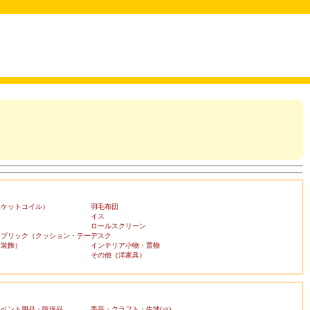
ポケットコイル）
羽毛布団
イス
ロールスクリーン
ァブリック（クッション・テー
デスク
布装飾）
インテリア小物・置物
その他（洋家具）
イベント用品・販促品
手芸・クラフト・生地(⇒)