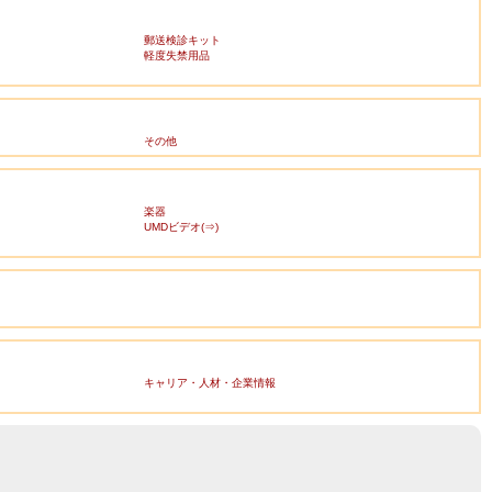
郵送検診キット
軽度失禁用品
その他
楽器
UMDビデオ(⇒)
キャリア・人材・企業情報