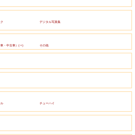
ック
デジタル写真集
車・中古車）(⇒)
その他
ール
チューハイ