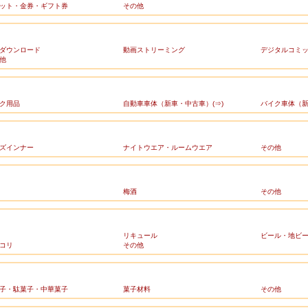
ット・金券・ギフト券
その他
ダウンロード
動画ストリーミング
デジタルコミ
他
ク用品
自動車車体（新車・中古車）(⇒)
バイク車体（新
ズインナー
ナイトウエア・ルームウエア
その他
梅酒
その他
リキュール
ビール・地ビ
コリ
その他
子・駄菓子・中華菓子
菓子材料
その他