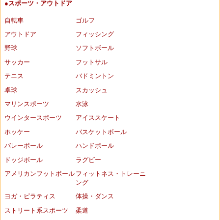
●スポーツ・アウトドア
自転車
ゴルフ
アウトドア
フィッシング
野球
ソフトボール
サッカー
フットサル
テニス
バドミントン
卓球
スカッシュ
マリンスポーツ
水泳
ウインタースポーツ
アイススケート
ホッケー
バスケットボール
バレーボール
ハンドボール
ドッジボール
ラグビー
アメリカンフットボール
フィットネス・トレーニ
ング
ヨガ・ピラティス
体操・ダンス
ストリート系スポーツ
柔道