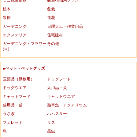
ミニ観葉植物
観葉植物用グッズ
植木
盆栽
果樹
造花
ガーデニング
日曜大工・作業用品
エクステリア
住宅建材
ガーデニング・フラワー
その他
(⇒)
●ペット・ペットグッズ
医薬品（動物用）
ドッグフード
ドッグウエア
犬用品・犬
キャットフード
キャットウエア
猫用品・猫
熱帯魚・アクアリウム
うさぎ
ハムスター
フェレット
リス
鳥
昆虫