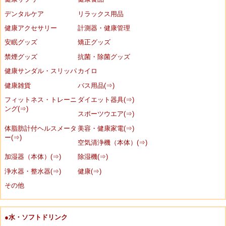
デンタルケア
リラックス用品
健康アクセサリー
計測器・健康管理
安眠グッズ
矯正グッズ
禁煙グッズ
抗菌・除菌グッズ
健康サンダル・スリッパ
カイロ
健康雑貨
バス用品(⇒)
フィットネス・トレーニ
ダイエット器具(⇒)
ング(⇒)
スポーツウエア(⇒)
体脂肪計付ヘルスメータ
美容・健康家電(⇒)
ー(⇒)
空気清浄機（本体）(⇒)
加湿器（本体）(⇒)
除湿機(⇒)
浄水器・整水器(⇒)
健康(⇒)
その他
●水・ソフトドリンク