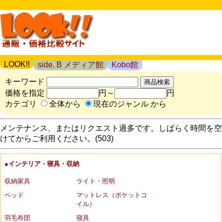
LOOK!!
side. B メディア館
Kobo館
キーワード
価格を指定
円～
円
カテゴリ
全体から
現在のジャンル から
メンテナンス、またはリクエスト過多です。しばらく時間を空
けてからご利用ください。(503)
●インテリア・寝具・収納
収納家具
ライト・照明
ベッド
マットレス（ポケットコ
イル）
羽毛布団
寝具