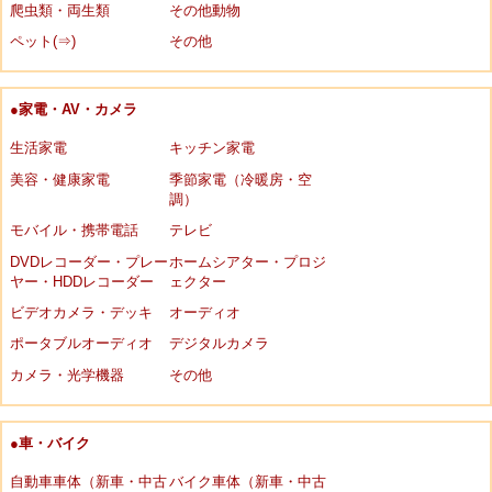
爬虫類・両生類
その他動物
ペット(⇒)
その他
●家電・AV・カメラ
生活家電
キッチン家電
美容・健康家電
季節家電（冷暖房・空
調）
モバイル・携帯電話
テレビ
DVDレコーダー・プレー
ホームシアター・プロジ
ヤー・HDDレコーダー
ェクター
ビデオカメラ・デッキ
オーディオ
ポータブルオーディオ
デジタルカメラ
カメラ・光学機器
その他
●車・バイク
自動車車体（新車・中古
バイク車体（新車・中古