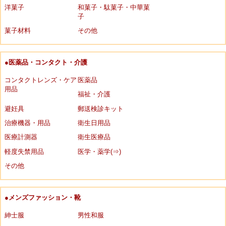
洋菓子
和菓子・駄菓子・中華菓
子
菓子材料
その他
●医薬品・コンタクト・介護
コンタクトレンズ・ケア
医薬品
用品
福祉・介護
避妊具
郵送検診キット
治療機器・用品
衛生日用品
医療計測器
衛生医療品
軽度失禁用品
医学・薬学(⇒)
その他
●メンズファッション・靴
紳士服
男性和服