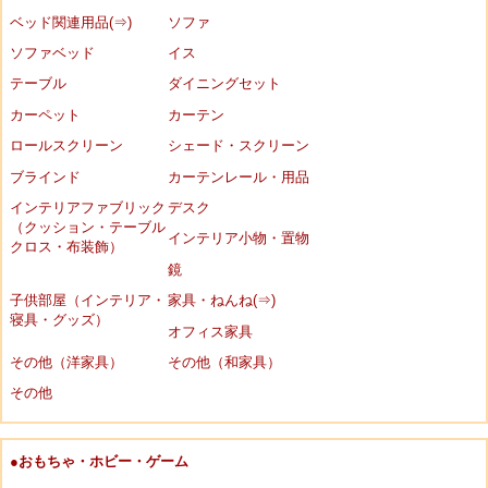
ベッド関連用品(⇒)
ソファ
ソファベッド
イス
テーブル
ダイニングセット
カーペット
カーテン
ロールスクリーン
シェード・スクリーン
ブラインド
カーテンレール・用品
インテリアファブリック
デスク
（クッション・テーブル
インテリア小物・置物
クロス・布装飾）
鏡
子供部屋（インテリア・
家具・ねんね(⇒)
寝具・グッズ）
オフィス家具
その他（洋家具）
その他（和家具）
その他
●おもちゃ・ホビー・ゲーム