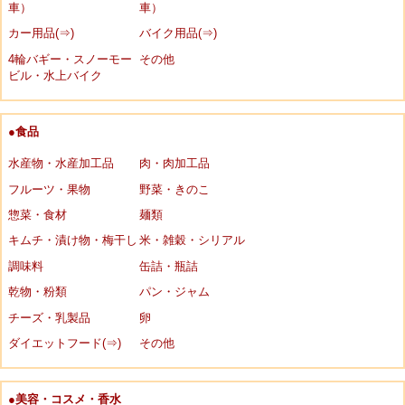
車）
車）
カー用品(⇒)
バイク用品(⇒)
4輪バギー・スノーモー
その他
ビル・水上バイク
●食品
水産物・水産加工品
肉・肉加工品
フルーツ・果物
野菜・きのこ
惣菜・食材
麺類
キムチ・漬け物・梅干し
米・雑穀・シリアル
調味料
缶詰・瓶詰
乾物・粉類
パン・ジャム
チーズ・乳製品
卵
ダイエットフード(⇒)
その他
●美容・コスメ・香水