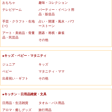
おもちゃ
趣味・コレクション
テレビゲーム
パーティー・イベント用
品・販促品
手芸・クラフト・生地
占い・開運・風水・パワ
(⇒)
ーストーン
アート・美術品・骨董
囲碁・将棋・麻雀
品・民芸品
その他
●キッズ・ベビー・マタニティ
ジュニア
キッズ
ベビー
マタニティ・ママ
出産祝い・ギフト
その他
●キッチン・日用品雑貨・文具
日用品・生活雑貨
タオル・バス用品
アロマ・癒しグッズ
旅行用品