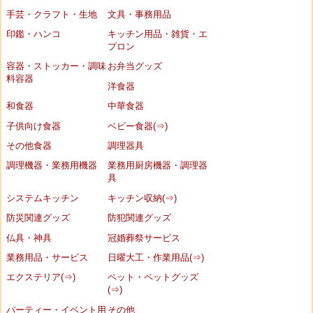
手芸・クラフト・生地
文具・事務用品
印鑑・ハンコ
キッチン用品・雑貨・エ
プロン
容器・ストッカー・調味
お弁当グッズ
料容器
洋食器
和食器
中華食器
子供向け食器
ベビー食器(⇒)
その他食器
調理器具
調理機器・業務用機器
業務用厨房機器・調理器
具
システムキッチン
キッチン収納(⇒)
防災関連グッズ
防犯関連グッズ
仏具・神具
冠婚葬祭サービス
業務用品・サービス
日曜大工・作業用品(⇒)
エクステリア(⇒)
ペット・ペットグッズ
(⇒)
パーティー・イベント用
その他