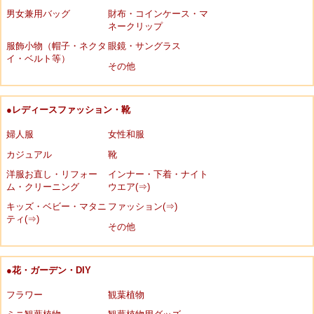
男女兼用バッグ
財布・コインケース・マ
ネークリップ
服飾小物（帽子・ネクタ
眼鏡・サングラス
イ・ベルト等）
その他
●レディースファッション・靴
婦人服
女性和服
カジュアル
靴
洋服お直し・リフォー
インナー・下着・ナイト
ム・クリーニング
ウエア(⇒)
キッズ・ベビー・マタニ
ファッション(⇒)
ティ(⇒)
その他
●花・ガーデン・DIY
フラワー
観葉植物