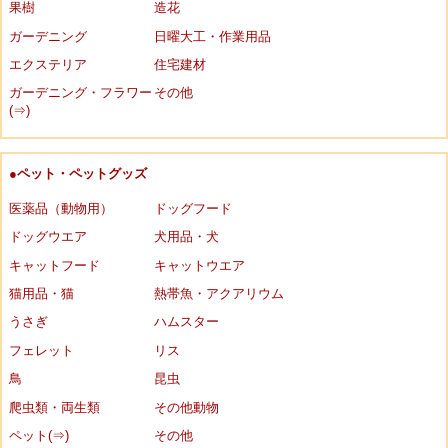
果樹
造花
ガーデニング
日曜大工・作業用品
エクステリア
住宅建材
ガーデニング・フラワー
その他
(⇒)
●ペット・ペットグッズ
医薬品（動物用）
ドッグフード
ドッグウエア
犬用品・犬
キャットフード
キャットウエア
猫用品・猫
熱帯魚・アクアリウム
うさぎ
ハムスター
フェレット
リス
鳥
昆虫
爬虫類・両生類
その他動物
ペット(⇒)
その他