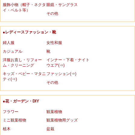
服飾小物（帽子・ネクタ
眼鏡・サングラス
イ・ベルト等）
その他
●レディースファッション・靴
婦人服
女性和服
カジュアル
靴
洋服お直し・リフォー
インナー・下着・ナイト
ム・クリーニング
ウエア(⇒)
キッズ・ベビー・マタニ
ファッション(⇒)
ティ(⇒)
その他
●花・ガーデン・DIY
フラワー
観葉植物
ミニ観葉植物
観葉植物用グッズ
植木
盆栽