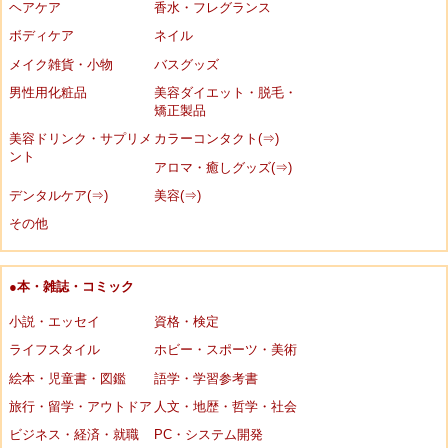
ヘアケア
香水・フレグランス
ボディケア
ネイル
メイク雑貨・小物
バスグッズ
男性用化粧品
美容ダイエット・脱毛・
矯正製品
美容ドリンク・サプリメ
カラーコンタクト(⇒)
ント
アロマ・癒しグッズ(⇒)
デンタルケア(⇒)
美容(⇒)
その他
●本・雑誌・コミック
小説・エッセイ
資格・検定
ライフスタイル
ホビー・スポーツ・美術
絵本・児童書・図鑑
語学・学習参考書
旅行・留学・アウトドア
人文・地歴・哲学・社会
ビジネス・経済・就職
PC・システム開発