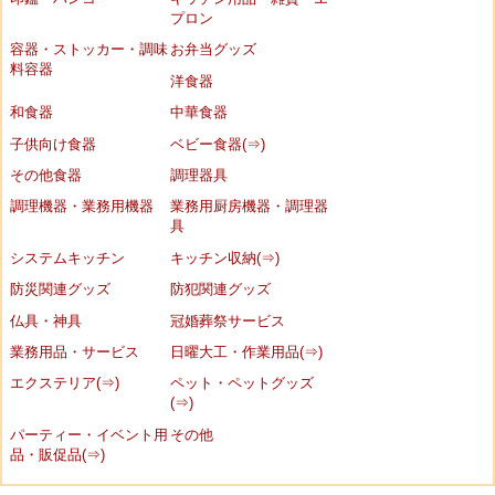
プロン
容器・ストッカー・調味
お弁当グッズ
料容器
洋食器
和食器
中華食器
子供向け食器
ベビー食器(⇒)
その他食器
調理器具
調理機器・業務用機器
業務用厨房機器・調理器
具
システムキッチン
キッチン収納(⇒)
防災関連グッズ
防犯関連グッズ
仏具・神具
冠婚葬祭サービス
業務用品・サービス
日曜大工・作業用品(⇒)
エクステリア(⇒)
ペット・ペットグッズ
(⇒)
パーティー・イベント用
その他
品・販促品(⇒)