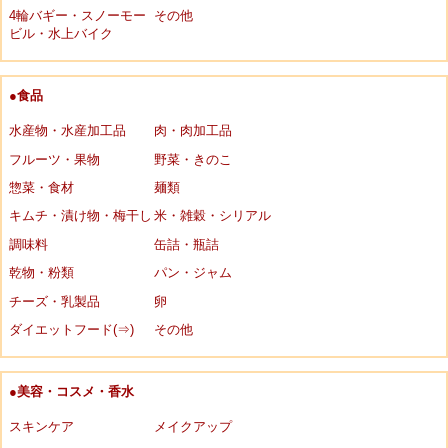
4輪バギー・スノーモー
その他
ビル・水上バイク
●食品
水産物・水産加工品
肉・肉加工品
フルーツ・果物
野菜・きのこ
惣菜・食材
麺類
キムチ・漬け物・梅干し
米・雑穀・シリアル
調味料
缶詰・瓶詰
乾物・粉類
パン・ジャム
チーズ・乳製品
卵
ダイエットフード(⇒)
その他
●美容・コスメ・香水
スキンケア
メイクアップ