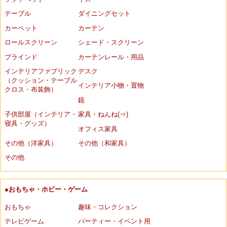
テーブル
ダイニングセット
カーペット
カーテン
ロールスクリーン
シェード・スクリーン
ブラインド
カーテンレール・用品
インテリアファブリック
デスク
（クッション・テーブル
インテリア小物・置物
クロス・布装飾）
鏡
子供部屋（インテリア・
家具・ねんね(⇒)
寝具・グッズ）
オフィス家具
その他（洋家具）
その他（和家具）
その他
●おもちゃ・ホビー・ゲーム
おもちゃ
趣味・コレクション
テレビゲーム
パーティー・イベント用