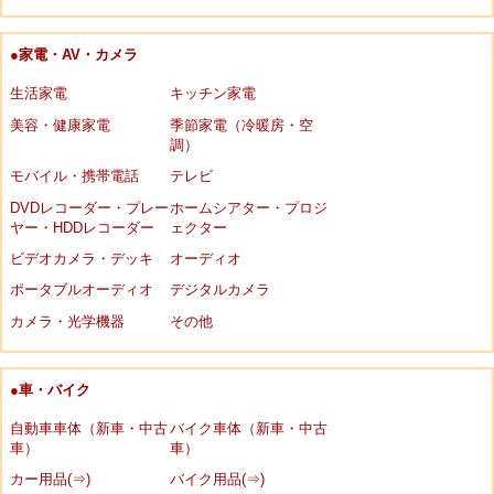
●家電・AV・カメラ
生活家電
キッチン家電
美容・健康家電
季節家電（冷暖房・空
調）
モバイル・携帯電話
テレビ
DVDレコーダー・プレー
ホームシアター・プロジ
ヤー・HDDレコーダー
ェクター
ビデオカメラ・デッキ
オーディオ
ポータブルオーディオ
デジタルカメラ
カメラ・光学機器
その他
●車・バイク
自動車車体（新車・中古
バイク車体（新車・中古
車）
車）
カー用品(⇒)
バイク用品(⇒)