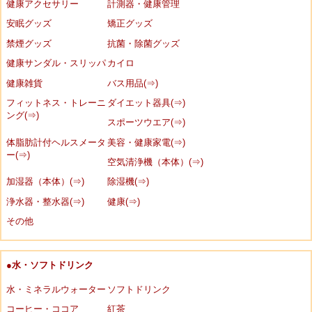
健康アクセサリー
計測器・健康管理
安眠グッズ
矯正グッズ
禁煙グッズ
抗菌・除菌グッズ
健康サンダル・スリッパ
カイロ
健康雑貨
バス用品(⇒)
フィットネス・トレーニ
ダイエット器具(⇒)
ング(⇒)
スポーツウエア(⇒)
体脂肪計付ヘルスメータ
美容・健康家電(⇒)
ー(⇒)
空気清浄機（本体）(⇒)
加湿器（本体）(⇒)
除湿機(⇒)
浄水器・整水器(⇒)
健康(⇒)
その他
●水・ソフトドリンク
水・ミネラルウォーター
ソフトドリンク
コーヒー・ココア
紅茶