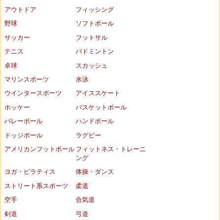
アウトドア
フィッシング
野球
ソフトボール
サッカー
フットサル
テニス
バドミントン
卓球
スカッシュ
マリンスポーツ
水泳
ウインタースポーツ
アイススケート
ホッケー
バスケットボール
バレーボール
ハンドボール
ドッジボール
ラグビー
アメリカンフットボール
フィットネス・トレーニ
ング
ヨガ・ピラティス
体操・ダンス
ストリート系スポーツ
柔道
空手
合気道
剣道
弓道