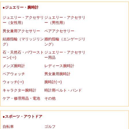
●ジュエリー・腕時計
ジュエリー・アクセサリ
ジュエリー・アクセサリ
ー（女性用）
ー（男性用）
男女兼用アクセサリー
ペアアクセサリー
結婚指輪（マリッジリン
婚約指輪（エンゲージリ
グ）
ング）
石・天然石・パワースト
ジュエリー・アクセサリ
ーン(⇒)
ー用品
メンズ腕時計
レディース腕時計
ペアウォッチ
男女兼用腕時計
ウォッチ(⇒)
腕時計(⇒)
キャラクター腕時計
時計用ベルト・バンド
ケア・修理用品・電池
その他
●スポーツ・アウトドア
自転車
ゴルフ