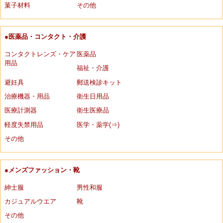
菓子材料
その他
●医薬品・コンタクト・介護
コンタクトレンズ・ケア
医薬品
用品
福祉・介護
避妊具
郵送検診キット
治療機器・用品
衛生日用品
医療計測器
衛生医療品
軽度失禁用品
医学・薬学(⇒)
その他
●メンズファッション・靴
紳士服
男性和服
カジュアルウエア
靴
その他