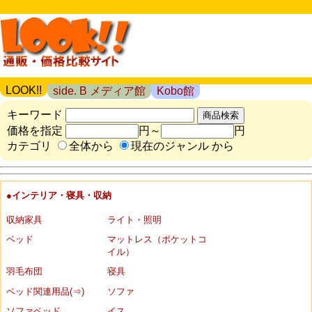
LOOK!!
side. B メディア館
Kobo館
キーワード
価格を指定
円～
円
カテゴリ
全体から
現在のジャンル から
●インテリア・寝具・収納
収納家具
ライト・照明
ベッド
マットレス（ポケットコ
イル）
羽毛布団
寝具
ベッド関連用品(⇒)
ソファ
ソファベッド
イス