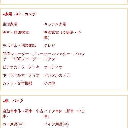
●家電・AV・カメラ
生活家電
キッチン家電
美容・健康家電
季節家電（冷暖房・空
調）
モバイル・携帯電話
テレビ
DVDレコーダー・プレー
ホームシアター・プロジ
ヤー・HDDレコーダー
ェクター
ビデオカメラ・デッキ
オーディオ
ポータブルオーディオ
デジタルカメラ
カメラ・光学機器
その他
●車・バイク
自動車車体（新車・中古
バイク車体（新車・中古
車）
車）
カー用品(⇒)
バイク用品(⇒)