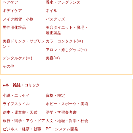
ヘアケア
香水・フレグランス
ボディケア
ネイル
メイク雑貨・小物
バスグッズ
男性用化粧品
美容ダイエット・脱毛・
矯正製品
美容ドリンク・サプリメ
カラーコンタクト(⇒)
ント
アロマ・癒しグッズ(⇒)
デンタルケア(⇒)
美容(⇒)
その他
●本・雑誌・コミック
小説・エッセイ
資格・検定
ライフスタイル
ホビー・スポーツ・美術
絵本・児童書・図鑑
語学・学習参考書
旅行・留学・アウトドア
人文・地歴・哲学・社会
ビジネス・経済・就職
PC・システム開発