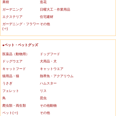
果樹
造花
ガーデニング
日曜大工・作業用品
エクステリア
住宅建材
ガーデニング・フラワー
その他
(⇒)
●ペット・ペットグッズ
医薬品（動物用）
ドッグフード
ドッグウエア
犬用品・犬
キャットフード
キャットウエア
猫用品・猫
熱帯魚・アクアリウム
うさぎ
ハムスター
フェレット
リス
鳥
昆虫
爬虫類・両生類
その他動物
ペット(⇒)
その他