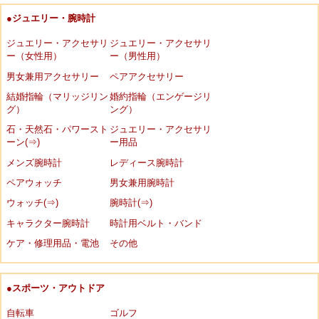
●ジュエリー・腕時計
ジュエリー・アクセサリ
ジュエリー・アクセサリ
ー（女性用）
ー（男性用）
男女兼用アクセサリー
ペアアクセサリー
結婚指輪（マリッジリン
婚約指輪（エンゲージリ
グ）
ング）
石・天然石・パワースト
ジュエリー・アクセサリ
ーン(⇒)
ー用品
メンズ腕時計
レディース腕時計
ペアウォッチ
男女兼用腕時計
ウォッチ(⇒)
腕時計(⇒)
キャラクター腕時計
時計用ベルト・バンド
ケア・修理用品・電池
その他
●スポーツ・アウトドア
自転車
ゴルフ