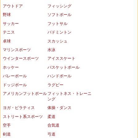
アウトドア
フィッシング
野球
ソフトボール
サッカー
フットサル
テニス
バドミントン
卓球
スカッシュ
マリンスポーツ
水泳
ウインタースポーツ
アイススケート
ホッケー
バスケットボール
バレーボール
ハンドボール
ドッジボール
ラグビー
アメリカンフットボール
フィットネス・トレーニ
ング
ヨガ・ピラティス
体操・ダンス
ストリート系スポーツ
柔道
空手
合気道
剣道
弓道