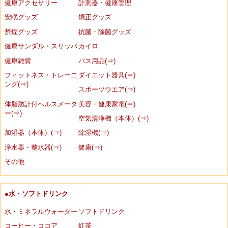
健康アクセサリー
計測器・健康管理
安眠グッズ
矯正グッズ
禁煙グッズ
抗菌・除菌グッズ
健康サンダル・スリッパ
カイロ
健康雑貨
バス用品(⇒)
フィットネス・トレーニ
ダイエット器具(⇒)
ング(⇒)
スポーツウエア(⇒)
体脂肪計付ヘルスメータ
美容・健康家電(⇒)
ー(⇒)
空気清浄機（本体）(⇒)
加湿器（本体）(⇒)
除湿機(⇒)
浄水器・整水器(⇒)
健康(⇒)
その他
●水・ソフトドリンク
水・ミネラルウォーター
ソフトドリンク
コーヒー・ココア
紅茶