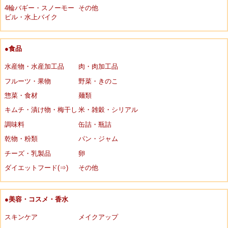
4輪バギー・スノーモー
その他
ビル・水上バイク
●食品
水産物・水産加工品
肉・肉加工品
フルーツ・果物
野菜・きのこ
惣菜・食材
麺類
キムチ・漬け物・梅干し
米・雑穀・シリアル
調味料
缶詰・瓶詰
乾物・粉類
パン・ジャム
チーズ・乳製品
卵
ダイエットフード(⇒)
その他
●美容・コスメ・香水
スキンケア
メイクアップ