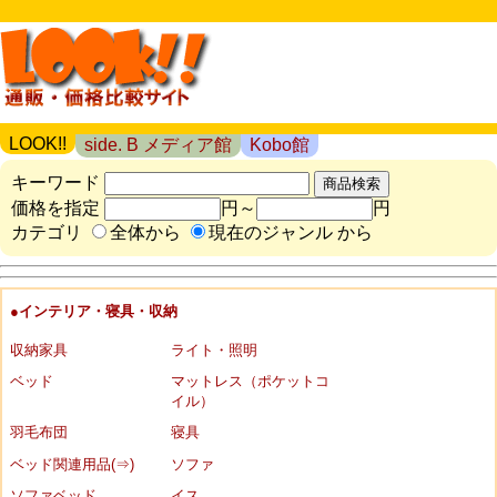
LOOK!!
side. B メディア館
Kobo館
キーワード
価格を指定
円～
円
カテゴリ
全体から
現在のジャンル から
●インテリア・寝具・収納
収納家具
ライト・照明
ベッド
マットレス（ポケットコ
イル）
羽毛布団
寝具
ベッド関連用品(⇒)
ソファ
ソファベッド
イス