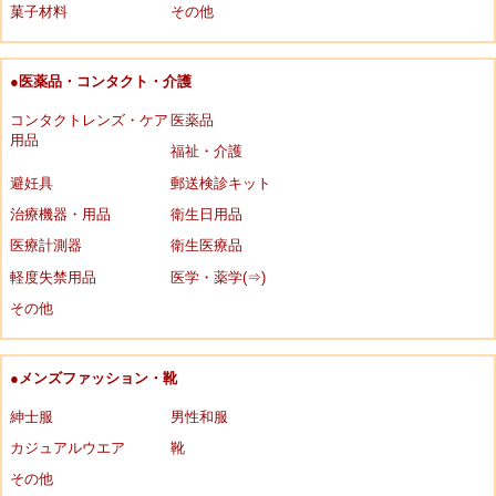
菓子材料
その他
●医薬品・コンタクト・介護
コンタクトレンズ・ケア
医薬品
用品
福祉・介護
避妊具
郵送検診キット
治療機器・用品
衛生日用品
医療計測器
衛生医療品
軽度失禁用品
医学・薬学(⇒)
その他
●メンズファッション・靴
紳士服
男性和服
カジュアルウエア
靴
その他