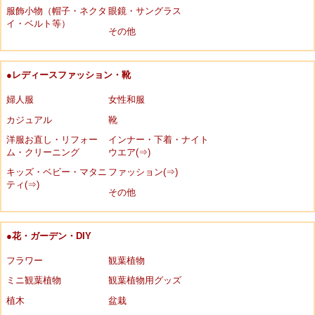
服飾小物（帽子・ネクタ
眼鏡・サングラス
イ・ベルト等）
その他
●レディースファッション・靴
婦人服
女性和服
カジュアル
靴
洋服お直し・リフォー
インナー・下着・ナイト
ム・クリーニング
ウエア(⇒)
キッズ・ベビー・マタニ
ファッション(⇒)
ティ(⇒)
その他
●花・ガーデン・DIY
フラワー
観葉植物
ミニ観葉植物
観葉植物用グッズ
植木
盆栽