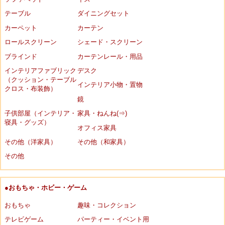
テーブル
ダイニングセット
カーペット
カーテン
ロールスクリーン
シェード・スクリーン
ブラインド
カーテンレール・用品
インテリアファブリック
デスク
（クッション・テーブル
インテリア小物・置物
クロス・布装飾）
鏡
子供部屋（インテリア・
家具・ねんね(⇒)
寝具・グッズ）
オフィス家具
その他（洋家具）
その他（和家具）
その他
●おもちゃ・ホビー・ゲーム
おもちゃ
趣味・コレクション
テレビゲーム
パーティー・イベント用