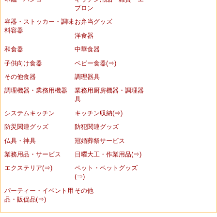
プロン
容器・ストッカー・調味
お弁当グッズ
料容器
洋食器
和食器
中華食器
子供向け食器
ベビー食器(⇒)
その他食器
調理器具
調理機器・業務用機器
業務用厨房機器・調理器
具
システムキッチン
キッチン収納(⇒)
防災関連グッズ
防犯関連グッズ
仏具・神具
冠婚葬祭サービス
業務用品・サービス
日曜大工・作業用品(⇒)
エクステリア(⇒)
ペット・ペットグッズ
(⇒)
パーティー・イベント用
その他
品・販促品(⇒)