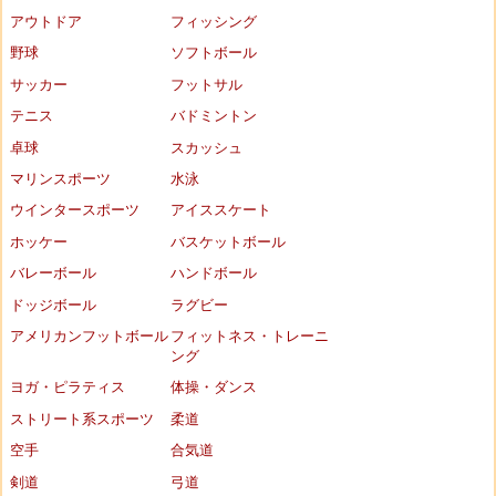
アウトドア
フィッシング
野球
ソフトボール
サッカー
フットサル
テニス
バドミントン
卓球
スカッシュ
マリンスポーツ
水泳
ウインタースポーツ
アイススケート
ホッケー
バスケットボール
バレーボール
ハンドボール
ドッジボール
ラグビー
アメリカンフットボール
フィットネス・トレーニ
ング
ヨガ・ピラティス
体操・ダンス
ストリート系スポーツ
柔道
空手
合気道
剣道
弓道