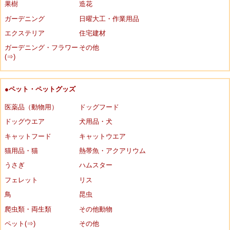
果樹
造花
ガーデニング
日曜大工・作業用品
エクステリア
住宅建材
ガーデニング・フラワー
その他
(⇒)
●ペット・ペットグッズ
医薬品（動物用）
ドッグフード
ドッグウエア
犬用品・犬
キャットフード
キャットウエア
猫用品・猫
熱帯魚・アクアリウム
うさぎ
ハムスター
フェレット
リス
鳥
昆虫
爬虫類・両生類
その他動物
ペット(⇒)
その他