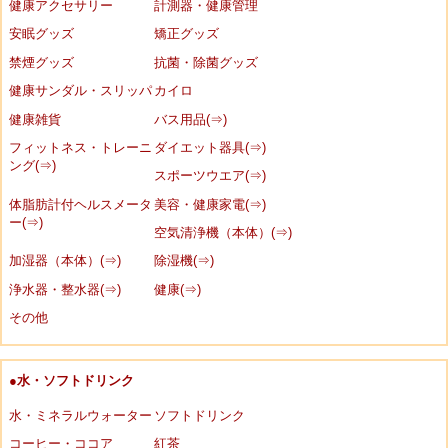
健康アクセサリー
計測器・健康管理
安眠グッズ
矯正グッズ
禁煙グッズ
抗菌・除菌グッズ
健康サンダル・スリッパ
カイロ
健康雑貨
バス用品(⇒)
フィットネス・トレーニ
ダイエット器具(⇒)
ング(⇒)
スポーツウエア(⇒)
体脂肪計付ヘルスメータ
美容・健康家電(⇒)
ー(⇒)
空気清浄機（本体）(⇒)
加湿器（本体）(⇒)
除湿機(⇒)
浄水器・整水器(⇒)
健康(⇒)
その他
●水・ソフトドリンク
水・ミネラルウォーター
ソフトドリンク
コーヒー・ココア
紅茶