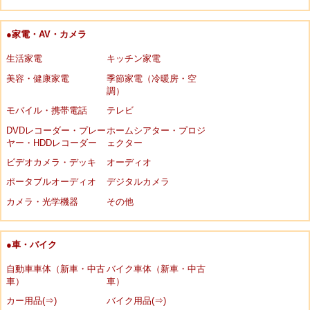
●家電・AV・カメラ
生活家電
キッチン家電
美容・健康家電
季節家電（冷暖房・空
調）
モバイル・携帯電話
テレビ
DVDレコーダー・プレー
ホームシアター・プロジ
ヤー・HDDレコーダー
ェクター
ビデオカメラ・デッキ
オーディオ
ポータブルオーディオ
デジタルカメラ
カメラ・光学機器
その他
●車・バイク
自動車車体（新車・中古
バイク車体（新車・中古
車）
車）
カー用品(⇒)
バイク用品(⇒)