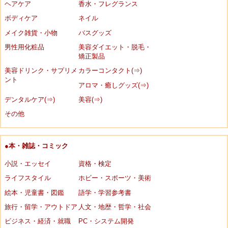
ヘアケア
香水・フレグランス
ボディケア
ネイル
メイク雑貨・小物
バスグッズ
男性用化粧品
美容ダイエット・脱毛・
矯正製品
美容ドリンク・サプリメ
カラーコンタクト(⇒)
ント
アロマ・癒しグッズ(⇒)
デンタルケア(⇒)
美容(⇒)
その他
●本・雑誌・コミック
小説・エッセイ
資格・検定
ライフスタイル
ホビー・スポーツ・美術
絵本・児童書・図鑑
語学・学習参考書
旅行・留学・アウトドア
人文・地歴・哲学・社会
ビジネス・経済・就職
PC・システム開発