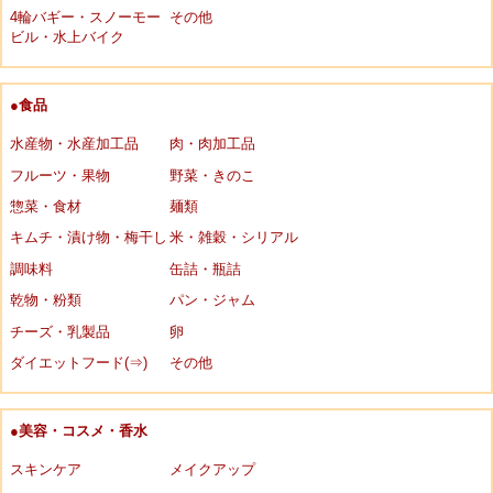
4輪バギー・スノーモー
その他
ビル・水上バイク
●食品
水産物・水産加工品
肉・肉加工品
フルーツ・果物
野菜・きのこ
惣菜・食材
麺類
キムチ・漬け物・梅干し
米・雑穀・シリアル
調味料
缶詰・瓶詰
乾物・粉類
パン・ジャム
チーズ・乳製品
卵
ダイエットフード(⇒)
その他
●美容・コスメ・香水
スキンケア
メイクアップ