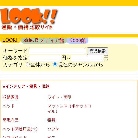
LOOK!!
side. B メディア館
Kobo館
キーワード
価格を指定
円～
円
カテゴリ
全体から
現在のジャンル から
●インテリア・寝具・収納
収納家具
ライト・照明
ベッド
マットレス（ポケットコ
イル）
羽毛布団
寝具
ベッド関連用品(⇒)
ソファ
ソファベッド
イス