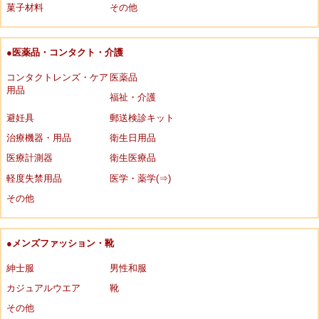
菓子材料
その他
●医薬品・コンタクト・介護
コンタクトレンズ・ケア
医薬品
用品
福祉・介護
避妊具
郵送検診キット
治療機器・用品
衛生日用品
医療計測器
衛生医療品
軽度失禁用品
医学・薬学(⇒)
その他
●メンズファッション・靴
紳士服
男性和服
カジュアルウエア
靴
その他