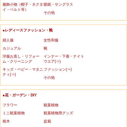
服飾小物（帽子・ネクタ
眼鏡・サングラス
イ・ベルト等）
その他
●レディースファッション・靴
婦人服
女性和服
カジュアル
靴
洋服お直し・リフォー
インナー・下着・ナイト
ム・クリーニング
ウエア(⇒)
キッズ・ベビー・マタニ
ファッション(⇒)
ティ(⇒)
その他
●花・ガーデン・DIY
フラワー
観葉植物
ミニ観葉植物
観葉植物用グッズ
植木
盆栽