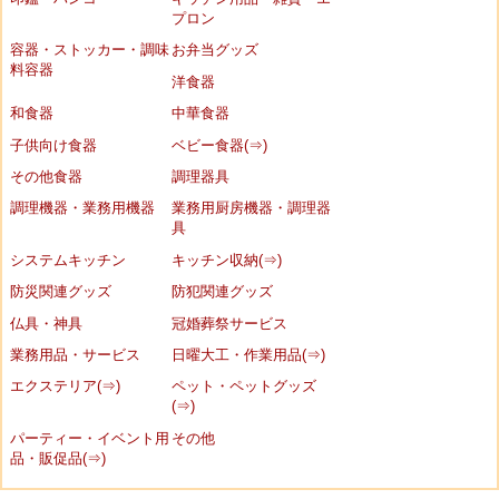
プロン
容器・ストッカー・調味
お弁当グッズ
料容器
洋食器
和食器
中華食器
子供向け食器
ベビー食器(⇒)
その他食器
調理器具
調理機器・業務用機器
業務用厨房機器・調理器
具
システムキッチン
キッチン収納(⇒)
防災関連グッズ
防犯関連グッズ
仏具・神具
冠婚葬祭サービス
業務用品・サービス
日曜大工・作業用品(⇒)
エクステリア(⇒)
ペット・ペットグッズ
(⇒)
パーティー・イベント用
その他
品・販促品(⇒)