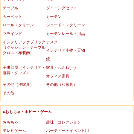
テーブル
ダイニングセット
カーペット
カーテン
ロールスクリーン
シェード・スクリーン
ブラインド
カーテンレール・用品
インテリアファブリック
デスク
（クッション・テーブル
インテリア小物・置物
クロス・布装飾）
鏡
子供部屋（インテリア・
家具・ねんね(⇒)
寝具・グッズ）
オフィス家具
その他（洋家具）
その他（和家具）
その他
●おもちゃ・ホビー・ゲーム
おもちゃ
趣味・コレクション
テレビゲーム
パーティー・イベント用