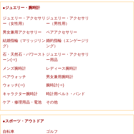
●ジュエリー・腕時計
ジュエリー・アクセサリ
ジュエリー・アクセサリ
ー（女性用）
ー（男性用）
男女兼用アクセサリー
ペアアクセサリー
結婚指輪（マリッジリン
婚約指輪（エンゲージリ
グ）
ング）
石・天然石・パワースト
ジュエリー・アクセサリ
ーン(⇒)
ー用品
メンズ腕時計
レディース腕時計
ペアウォッチ
男女兼用腕時計
ウォッチ(⇒)
腕時計(⇒)
キャラクター腕時計
時計用ベルト・バンド
ケア・修理用品・電池
その他
●スポーツ・アウトドア
自転車
ゴルフ