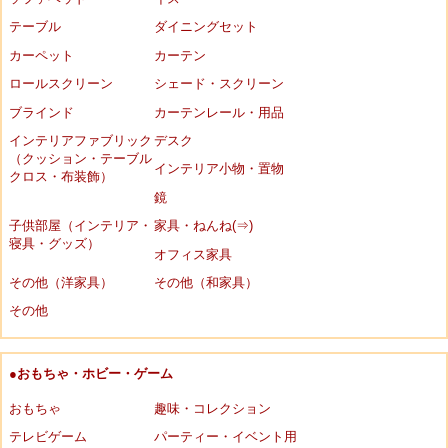
テーブル
ダイニングセット
カーペット
カーテン
ロールスクリーン
シェード・スクリーン
ブラインド
カーテンレール・用品
インテリアファブリック
デスク
（クッション・テーブル
インテリア小物・置物
クロス・布装飾）
鏡
子供部屋（インテリア・
家具・ねんね(⇒)
寝具・グッズ）
オフィス家具
その他（洋家具）
その他（和家具）
その他
●おもちゃ・ホビー・ゲーム
おもちゃ
趣味・コレクション
テレビゲーム
パーティー・イベント用