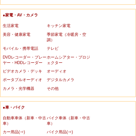
●家電・AV・カメラ
生活家電
キッチン家電
美容・健康家電
季節家電（冷暖房・空
調）
モバイル・携帯電話
テレビ
DVDレコーダー・プレー
ホームシアター・プロジ
ヤー・HDDレコーダー
ェクター
ビデオカメラ・デッキ
オーディオ
ポータブルオーディオ
デジタルカメラ
カメラ・光学機器
その他
●車・バイク
自動車車体（新車・中古
バイク車体（新車・中古
車）
車）
カー用品(⇒)
バイク用品(⇒)