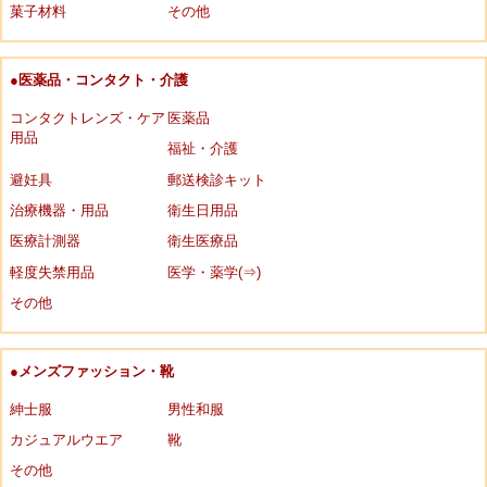
菓子材料
その他
●医薬品・コンタクト・介護
コンタクトレンズ・ケア
医薬品
用品
福祉・介護
避妊具
郵送検診キット
治療機器・用品
衛生日用品
医療計測器
衛生医療品
軽度失禁用品
医学・薬学(⇒)
その他
●メンズファッション・靴
紳士服
男性和服
カジュアルウエア
靴
その他