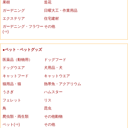
果樹
造花
ガーデニング
日曜大工・作業用品
エクステリア
住宅建材
ガーデニング・フラワー
その他
(⇒)
●ペット・ペットグッズ
医薬品（動物用）
ドッグフード
ドッグウエア
犬用品・犬
キャットフード
キャットウエア
猫用品・猫
熱帯魚・アクアリウム
うさぎ
ハムスター
フェレット
リス
鳥
昆虫
爬虫類・両生類
その他動物
ペット(⇒)
その他