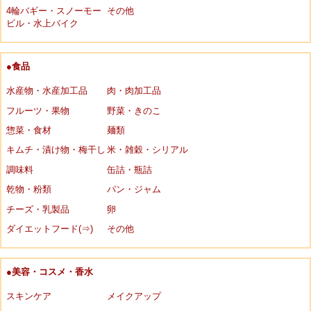
4輪バギー・スノーモー
その他
ビル・水上バイク
●食品
水産物・水産加工品
肉・肉加工品
フルーツ・果物
野菜・きのこ
惣菜・食材
麺類
キムチ・漬け物・梅干し
米・雑穀・シリアル
調味料
缶詰・瓶詰
乾物・粉類
パン・ジャム
チーズ・乳製品
卵
ダイエットフード(⇒)
その他
●美容・コスメ・香水
スキンケア
メイクアップ