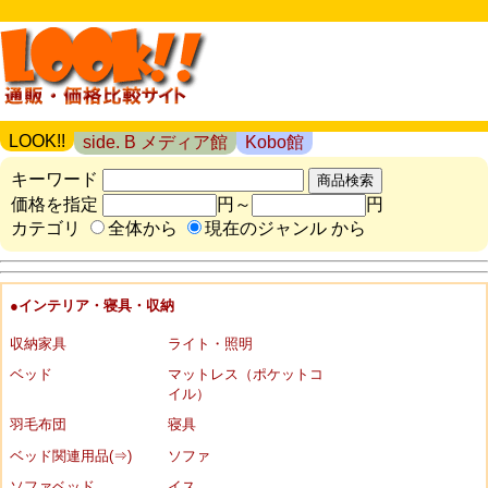
LOOK!!
side. B メディア館
Kobo館
キーワード
価格を指定
円～
円
カテゴリ
全体から
現在のジャンル から
●インテリア・寝具・収納
収納家具
ライト・照明
ベッド
マットレス（ポケットコ
イル）
羽毛布団
寝具
ベッド関連用品(⇒)
ソファ
ソファベッド
イス