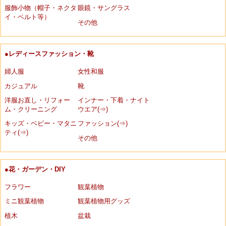
服飾小物（帽子・ネクタ
眼鏡・サングラス
イ・ベルト等）
その他
●レディースファッション・靴
婦人服
女性和服
カジュアル
靴
洋服お直し・リフォー
インナー・下着・ナイト
ム・クリーニング
ウエア(⇒)
キッズ・ベビー・マタニ
ファッション(⇒)
ティ(⇒)
その他
●花・ガーデン・DIY
フラワー
観葉植物
ミニ観葉植物
観葉植物用グッズ
植木
盆栽