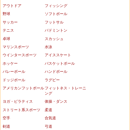
アウトドア
フィッシング
野球
ソフトボール
サッカー
フットサル
テニス
バドミントン
卓球
スカッシュ
マリンスポーツ
水泳
ウインタースポーツ
アイススケート
ホッケー
バスケットボール
バレーボール
ハンドボール
ドッジボール
ラグビー
アメリカンフットボール
フィットネス・トレーニ
ング
ヨガ・ピラティス
体操・ダンス
ストリート系スポーツ
柔道
空手
合気道
剣道
弓道