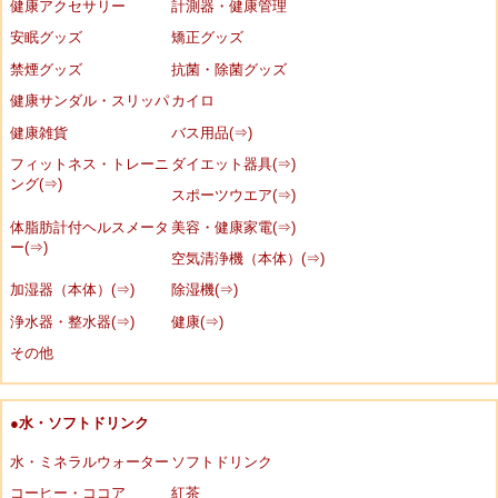
健康アクセサリー
計測器・健康管理
安眠グッズ
矯正グッズ
禁煙グッズ
抗菌・除菌グッズ
健康サンダル・スリッパ
カイロ
健康雑貨
バス用品(⇒)
フィットネス・トレーニ
ダイエット器具(⇒)
ング(⇒)
スポーツウエア(⇒)
体脂肪計付ヘルスメータ
美容・健康家電(⇒)
ー(⇒)
空気清浄機（本体）(⇒)
加湿器（本体）(⇒)
除湿機(⇒)
浄水器・整水器(⇒)
健康(⇒)
その他
●水・ソフトドリンク
水・ミネラルウォーター
ソフトドリンク
コーヒー・ココア
紅茶