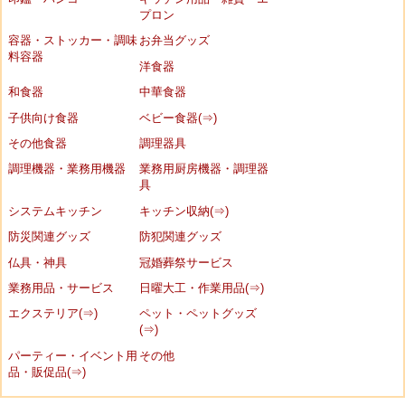
プロン
容器・ストッカー・調味
お弁当グッズ
料容器
洋食器
和食器
中華食器
子供向け食器
ベビー食器(⇒)
その他食器
調理器具
調理機器・業務用機器
業務用厨房機器・調理器
具
システムキッチン
キッチン収納(⇒)
防災関連グッズ
防犯関連グッズ
仏具・神具
冠婚葬祭サービス
業務用品・サービス
日曜大工・作業用品(⇒)
エクステリア(⇒)
ペット・ペットグッズ
(⇒)
パーティー・イベント用
その他
品・販促品(⇒)