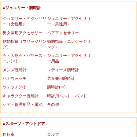
●ジュエリー・腕時計
ジュエリー・アクセサリ
ジュエリー・アクセサリ
ー（女性用）
ー（男性用）
男女兼用アクセサリー
ペアアクセサリー
結婚指輪（マリッジリン
婚約指輪（エンゲージリ
グ）
ング）
石・天然石・パワースト
ジュエリー・アクセサリ
ーン(⇒)
ー用品
メンズ腕時計
レディース腕時計
ペアウォッチ
男女兼用腕時計
ウォッチ(⇒)
腕時計(⇒)
キャラクター腕時計
時計用ベルト・バンド
ケア・修理用品・電池
その他
●スポーツ・アウトドア
自転車
ゴルフ