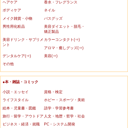
ヘアケア
香水・フレグランス
ボディケア
ネイル
メイク雑貨・小物
バスグッズ
男性用化粧品
美容ダイエット・脱毛・
矯正製品
美容ドリンク・サプリメ
カラーコンタクト(⇒)
ント
アロマ・癒しグッズ(⇒)
デンタルケア(⇒)
美容(⇒)
その他
●本・雑誌・コミック
小説・エッセイ
資格・検定
ライフスタイル
ホビー・スポーツ・美術
絵本・児童書・図鑑
語学・学習参考書
旅行・留学・アウトドア
人文・地歴・哲学・社会
ビジネス・経済・就職
PC・システム開発