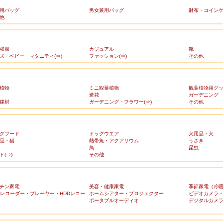
用バッグ
男女兼用バッグ
財布・コイン
他
和服
カジュアル
靴
ズ・ベビー・マタニティ(⇒)
ファッション(⇒)
その他
植物
ミニ観葉植物
観葉植物用グ
造花
ガーデニング
建材
ガーデニング・フラワー(⇒)
その他
グフード
ドッグウエア
犬用品・犬
品・猫
熱帯魚・アクアリウム
うさぎ
鳥
昆虫
ト(⇒)
その他
チン家電
美容・健康家電
季節家電（冷
Dレコーダー・プレーヤー・HDDレコー
ホームシアター・プロジェクター
ビデオカメラ
ポータブルオーディオ
デジタルカメ