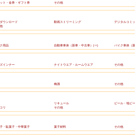
ット・金券・ギフト券
その他
ダウンロード
動画ストリーミング
デジタルコミ
他
ク用品
自動車車体（新車・中古車）(⇒)
バイク車体（新
ズインナー
ナイトウエア・ルームウエア
その他
梅酒
その他
リキュール
ビール・地ビ
コリ
その他
子・駄菓子・中華菓子
菓子材料
その他