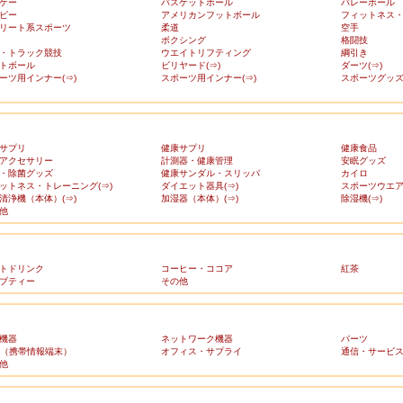
ケー
バスケットボール
バレーボール
ビー
アメリカンフットボール
フィットネス
リート系スポーツ
柔道
空手
ボクシング
格闘技
・トラック競技
ウエイトリフティング
綱引き
トボール
ビリヤード(⇒)
ダーツ(⇒)
ーツ用インナー(⇒)
スポーツ用インナー(⇒)
スポーツグッズ(
サプリ
健康サプリ
健康食品
アクセサリー
計測器・健康管理
安眠グッズ
・除菌グッズ
健康サンダル・スリッパ
カイロ
ットネス・トレーニング(⇒)
ダイエット器具(⇒)
スポーツウエア(
清浄機（本体）(⇒)
加湿器（本体）(⇒)
除湿機(⇒)
他
トドリンク
コーヒー・ココア
紅茶
ブティー
その他
機器
ネットワーク機器
パーツ
A（携帯情報端末）
オフィス・サプライ
通信・サービ
他