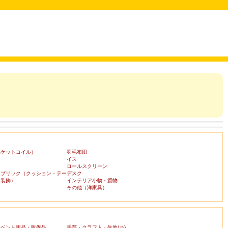
ポケットコイル）
羽毛布団
イス
ロールスクリーン
ァブリック（クッション・テー
デスク
布装飾）
インテリア小物・置物
その他（洋家具）
イベント用品・販促品
手芸・クラフト・生地(⇒)