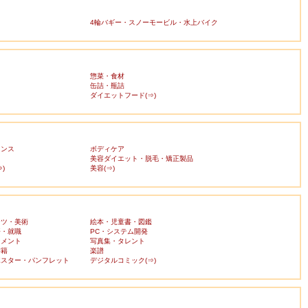
4輪バギー・スノーモービル・水上バイク
惣菜・食材
缶詰・瓶詰
ダイエットフード(⇒)
ランス
ボディケア
美容ダイエット・脱毛・矯正製品
)
美容(⇒)
ーツ・美術
絵本・児童書・図鑑
済・就職
PC・システム開発
ンメント
写真集・タレント
書籍
楽譜
ポスター・パンフレット
デジタルコミック(⇒)