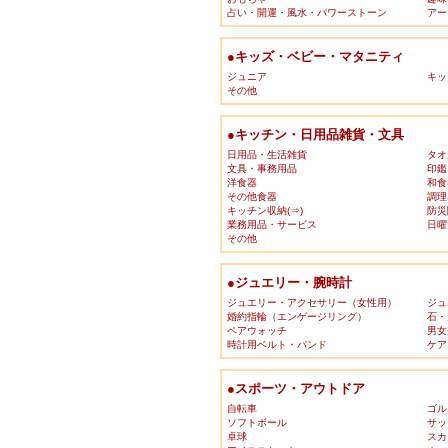
占い・開運・風水・パワーストーン
アー
●キッズ・ベビー・マタニティ
ジュニア
キッ
その他
●キッチン・日用品雑貨・文具
日用品・生活雑貨
タオ
文具・事務用品
印鑑
洋食器
和食
その他食器
調理
キッチン収納(⇒)
防災
業務用品・サービス
日曜
その他
●ジュエリー・腕時計
ジュエリー・アクセサリー（女性用）
ジュ
婚約指輪（エンゲージリング）
石・
ペアウォッチ
男女
時計用ベルト・バンド
ケア
●スポーツ・アウトドア
自転車
ゴル
ソフトボール
サッ
卓球
スカ