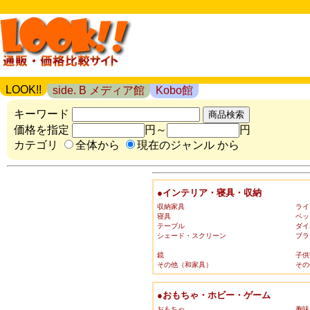
LOOK!!
side. B メディア館
Kobo館
キーワード
価格を指定
円～
円
カテゴリ
全体から
現在のジャンル から
●インテリア・寝具・収納
収納家具
ライ
寝具
ベッ
テーブル
ダイ
シェード・スクリーン
ブラ
鏡
子供
その他（和家具）
その
●おもちゃ・ホビー・ゲーム
おもちゃ
趣味