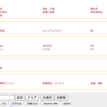
品
福祉・介護
避妊具
日用品
医療計測器
衛生医療品
他
和服
カジュアルウエア
靴
ray
HD DVD
CD
LD
ット
ビデオ
他
葬祭サービス
業務用品・サービス
金融・保険
-
右
|
文字のみ
画像のみ
|
livedoor Wiki
@wiki
］