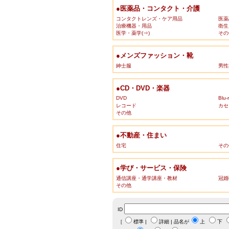
●医薬品・コンタクト・介護
コンタクトレンズ・ケア用品
医薬
治療機器・用品
衛生
医学・薬学(⇒)
その
●メンズファッション・靴
紳士服
男性
●CD・DVD・楽器
DVD
Blu-
レコード
カセ
その他
●不動産・住まい
住宅
その
●学び・サービス・保険
通信講座・通学講座・教材
冠婚
その他
ID
［
標準
|
詳細
| 品名が
上
下