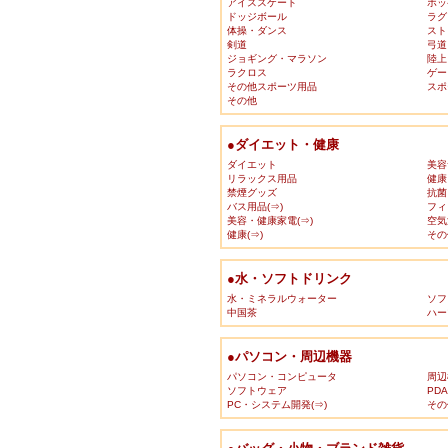
アイススケート
ホッ
ドッジボール
ラグ
体操・ダンス
スト
剣道
弓道
ジョギング・マラソン
陸上
ラクロス
ゲー
その他スポーツ用品
スポ
その他
●ダイエット・健康
ダイエット
美容
リラックス用品
健康
禁煙グッズ
抗菌
バス用品(⇒)
フィ
美容・健康家電(⇒)
空気
健康(⇒)
その
●水・ソフトドリンク
水・ミネラルウォーター
ソフ
中国茶
ハー
●パソコン・周辺機器
パソコン・コンピュータ
周辺
ソフトウェア
PD
PC・システム開発(⇒)
その