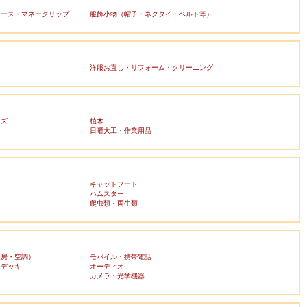
ケース・マネークリップ
服飾小物（帽子・ネクタイ・ベルト等）
洋服お直し・リフォーム・クリーニング
ッズ
植木
日曜大工・作業用品
キャットフード
ハムスター
爬虫類・両生類
暖房・空調）
モバイル・携帯電話
・デッキ
オーディオ
ラ
カメラ・光学機器