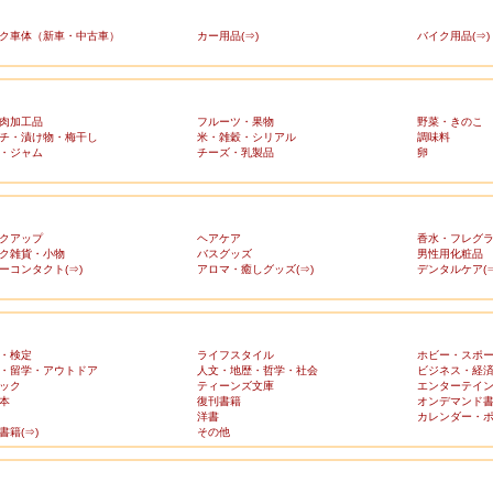
ク車体（新車・中古車）
カー用品(⇒)
バイク用品(⇒)
肉加工品
フルーツ・果物
野菜・きのこ
チ・漬け物・梅干し
米・雑穀・シリアル
調味料
・ジャム
チーズ・乳製品
卵
クアップ
ヘアケア
香水・フレグ
ク雑貨・小物
バスグッズ
男性用化粧品
ーコンタクト(⇒)
アロマ・癒しグッズ(⇒)
デンタルケア(⇒
・検定
ライフスタイル
ホビー・スポ
・留学・アウトドア
人文・地歴・哲学・社会
ビジネス・経
ック
ティーンズ文庫
エンターテイ
本
復刊書籍
オンデマンド
洋書
カレンダー・
書籍(⇒)
その他