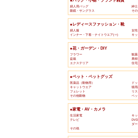
●バッグ・小物・ブランド雑貨
婦人用バッグ
紳士
眼鏡・サングラス
その
●レディースファッション・靴
婦人服
女性
インナー・下着・ナイトウエア(⇒)
キッ
●花・ガーデン・DIY
フラワー
観葉
盆栽
果樹
エクステリア
住宅
●ペット・ペットグッズ
医薬品（動物用）
ドッ
キャットウエア
猫用
フェレット
リス
その他動物
ペッ
●家電・AV・カメラ
生活家電
キッ
テレビ
DV
ダー
その他