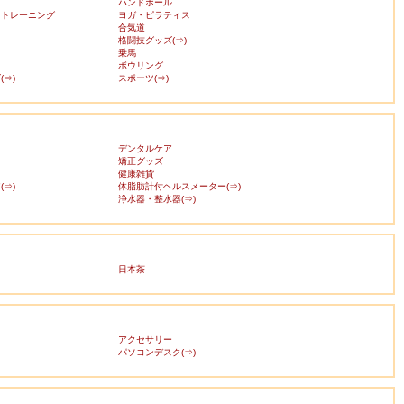
ハンドボール
・トレーニング
ヨガ・ピラティス
合気道
格闘技グッズ(⇒)
乗馬
ボウリング
⇒)
スポーツ(⇒)
デンタルケア
矯正グッズ
健康雑貨
⇒)
体脂肪計付ヘルスメーター(⇒)
浄水器・整水器(⇒)
日本茶
アクセサリー
ス
パソコンデスク(⇒)