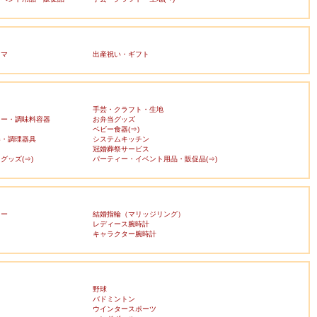
ママ
出産祝い・ギフト
手芸・クラフト・生地
カー・調味料容器
お弁当グッズ
ベビー食器(⇒)
器・調理器具
システムキッチン
冠婚葬祭サービス
グッズ(⇒)
パーティー・イベント用品・販促品(⇒)
リー
結婚指輪（マリッジリング）
レディース腕時計
キャラクター腕時計
野球
バドミントン
ウインタースポーツ