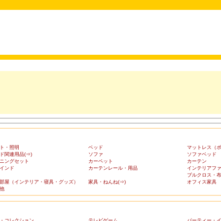
ト・照明
ベッド
マットレス（
ド関連用品(⇒)
ソファ
ソファベッド
ニングセット
カーペット
カーテン
インド
カーテンレール・用品
インテリアフ
ブルクロス・
部屋（インテリア・寝具・グッズ）
家具・ねんね(⇒)
オフィス家具
他
・コレクション
テレビゲーム
パーティー・