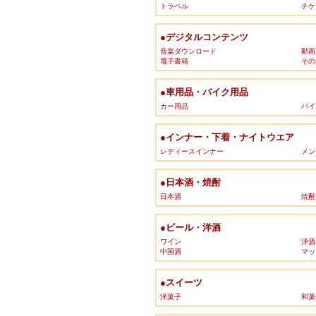
トラベル
チケ
●デジタルコンテンツ
音楽ダウンロード
動画
電子書籍
その
●車用品・バイク用品
カー用品
バイ
●インナー・下着・ナイトウエア
レディースインナー
メン
●日本酒・焼酎
日本酒
焼酎
●ビール・洋酒
ワイン
洋酒
中国酒
マッ
●スイーツ
洋菓子
和菓