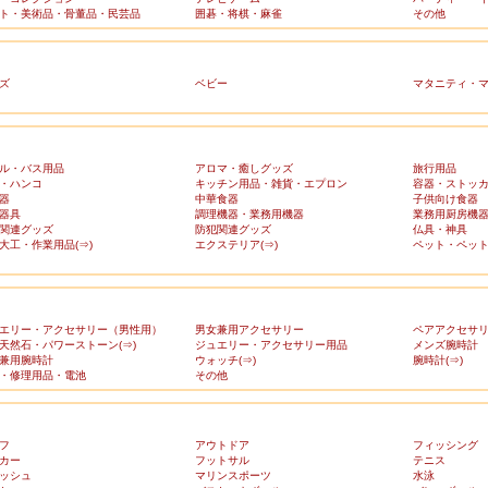
ト・美術品・骨董品・民芸品
囲碁・将棋・麻雀
その他
ズ
ベビー
マタニティ・
ル・バス用品
アロマ・癒しグッズ
旅行用品
・ハンコ
キッチン用品・雑貨・エプロン
容器・ストッ
器
中華食器
子供向け食器
器具
調理機器・業務用機器
業務用厨房機
関連グッズ
防犯関連グッズ
仏具・神具
大工・作業用品(⇒)
エクステリア(⇒)
ペット・ペット
エリー・アクセサリー（男性用）
男女兼用アクセサリー
ペアアクセサ
天然石・パワーストーン(⇒)
ジュエリー・アクセサリー用品
メンズ腕時計
兼用腕時計
ウォッチ(⇒)
腕時計(⇒)
・修理用品・電池
その他
フ
アウトドア
フィッシング
カー
フットサル
テニス
ッシュ
マリンスポーツ
水泳