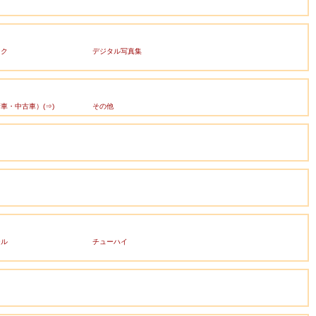
ック
デジタル写真集
車・中古車）(⇒)
その他
ール
チューハイ