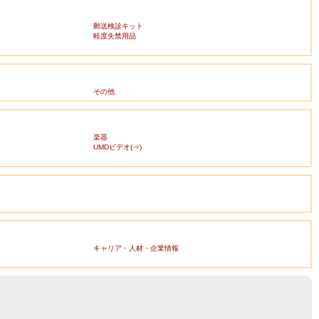
郵送検診キット
軽度失禁用品
その他
楽器
UMDビデオ(⇒)
キャリア・人材・企業情報