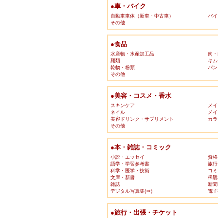
●車・バイク
自動車車体（新車・中古車）
バイ
その他
●食品
水産物・水産加工品
肉・
麺類
キム
乾物・粉類
パン
その他
●美容・コスメ・香水
スキンケア
メイ
ネイル
メイ
美容ドリンク・サプリメント
カラ
その他
●本・雑誌・コミック
小説・エッセイ
資格
語学・学習参考書
旅行
科学・医学・技術
コミ
文庫・新書
稀覯
雑誌
新聞
デジタル写真集(⇒)
電子
●旅行・出張・チケット