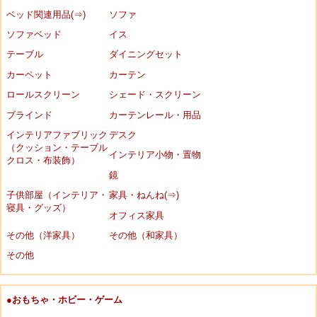
ベッド関連用品(⇒)
ソファ
ソファベッド
イス
テーブル
ダイニングセット
カーペット
カーテン
ロールスクリーン
シェード・スクリーン
ブラインド
カーテンレール・用品
インテリアファブリック
デスク
（クッション・テーブル
インテリア小物・置物
クロス・布装飾）
鏡
子供部屋（インテリア・
家具・ねんね(⇒)
寝具・グッズ）
オフィス家具
その他（洋家具）
その他（和家具）
その他
●おもちゃ・ホビー・ゲーム