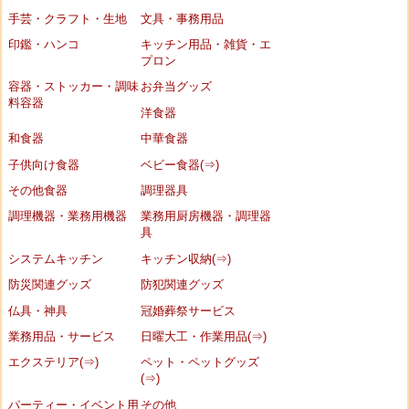
手芸・クラフト・生地
文具・事務用品
印鑑・ハンコ
キッチン用品・雑貨・エ
プロン
容器・ストッカー・調味
お弁当グッズ
料容器
洋食器
和食器
中華食器
子供向け食器
ベビー食器(⇒)
その他食器
調理器具
調理機器・業務用機器
業務用厨房機器・調理器
具
システムキッチン
キッチン収納(⇒)
防災関連グッズ
防犯関連グッズ
仏具・神具
冠婚葬祭サービス
業務用品・サービス
日曜大工・作業用品(⇒)
エクステリア(⇒)
ペット・ペットグッズ
(⇒)
パーティー・イベント用
その他