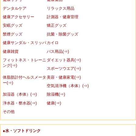
デンタルケア
リラックス用品
健康アクセサリー
計測器・健康管理
安眠グッズ
矯正グッズ
禁煙グッズ
抗菌・除菌グッズ
健康サンダル・スリッパ
カイロ
健康雑貨
バス用品(⇒)
フィットネス・トレーニ
ダイエット器具(⇒)
ング(⇒)
スポーツウエア(⇒)
体脂肪計付ヘルスメータ
美容・健康家電(⇒)
ー(⇒)
空気清浄機（本体）(⇒)
加湿器（本体）(⇒)
除湿機(⇒)
浄水器・整水器(⇒)
健康(⇒)
その他
●水・ソフトドリンク