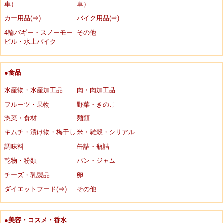
車）
車）
カー用品(⇒)
バイク用品(⇒)
4輪バギー・スノーモー
その他
ビル・水上バイク
●食品
水産物・水産加工品
肉・肉加工品
フルーツ・果物
野菜・きのこ
惣菜・食材
麺類
キムチ・漬け物・梅干し
米・雑穀・シリアル
調味料
缶詰・瓶詰
乾物・粉類
パン・ジャム
チーズ・乳製品
卵
ダイエットフード(⇒)
その他
●美容・コスメ・香水