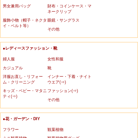
男女兼用バッグ
財布・コインケース・マ
ネークリップ
服飾小物（帽子・ネクタ
眼鏡・サングラス
イ・ベルト等）
その他
●レディースファッション・靴
婦人服
女性和服
カジュアル
靴
洋服お直し・リフォー
インナー・下着・ナイト
ム・クリーニング
ウエア(⇒)
キッズ・ベビー・マタニ
ファッション(⇒)
ティ(⇒)
その他
●花・ガーデン・DIY
フラワー
観葉植物