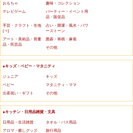
おもちゃ
趣味・コレクション
テレビゲーム
パーティー・イベント用
品・販促品
手芸・クラフト・生地
占い・開運・風水・パワ
(⇒)
ーストーン
アート・美術品・骨董
囲碁・将棋・麻雀
品・民芸品
その他
●キッズ・ベビー・マタニティ
ジュニア
キッズ
ベビー
マタニティ・ママ
出産祝い・ギフト
その他
●キッチン・日用品雑貨・文具
日用品・生活雑貨
タオル・バス用品
アロマ・癒しグッズ
旅行用品