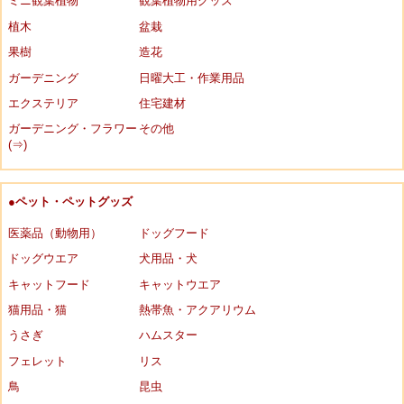
ミニ観葉植物
観葉植物用グッズ
植木
盆栽
果樹
造花
ガーデニング
日曜大工・作業用品
エクステリア
住宅建材
ガーデニング・フラワー
その他
(⇒)
●ペット・ペットグッズ
医薬品（動物用）
ドッグフード
ドッグウエア
犬用品・犬
キャットフード
キャットウエア
猫用品・猫
熱帯魚・アクアリウム
うさぎ
ハムスター
フェレット
リス
鳥
昆虫