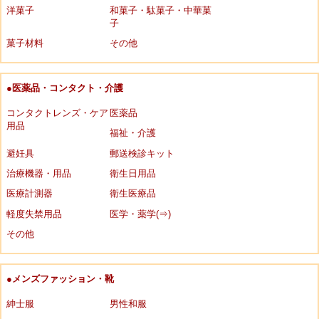
洋菓子
和菓子・駄菓子・中華菓
子
菓子材料
その他
●医薬品・コンタクト・介護
コンタクトレンズ・ケア
医薬品
用品
福祉・介護
避妊具
郵送検診キット
治療機器・用品
衛生日用品
医療計測器
衛生医療品
軽度失禁用品
医学・薬学(⇒)
その他
●メンズファッション・靴
紳士服
男性和服