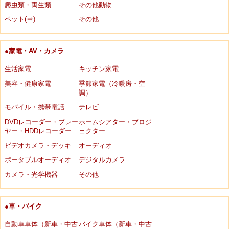
爬虫類・両生類
その他動物
ペット(⇒)
その他
●家電・AV・カメラ
生活家電
キッチン家電
美容・健康家電
季節家電（冷暖房・空
調）
モバイル・携帯電話
テレビ
DVDレコーダー・プレー
ホームシアター・プロジ
ヤー・HDDレコーダー
ェクター
ビデオカメラ・デッキ
オーディオ
ポータブルオーディオ
デジタルカメラ
カメラ・光学機器
その他
●車・バイク
自動車車体（新車・中古
バイク車体（新車・中古