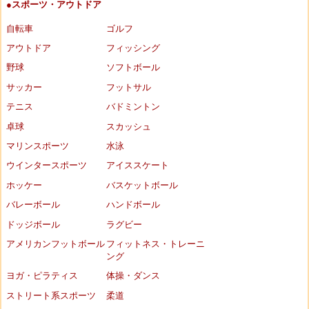
●スポーツ・アウトドア
自転車
ゴルフ
アウトドア
フィッシング
野球
ソフトボール
サッカー
フットサル
テニス
バドミントン
卓球
スカッシュ
マリンスポーツ
水泳
ウインタースポーツ
アイススケート
ホッケー
バスケットボール
バレーボール
ハンドボール
ドッジボール
ラグビー
アメリカンフットボール
フィットネス・トレーニ
ング
ヨガ・ピラティス
体操・ダンス
ストリート系スポーツ
柔道