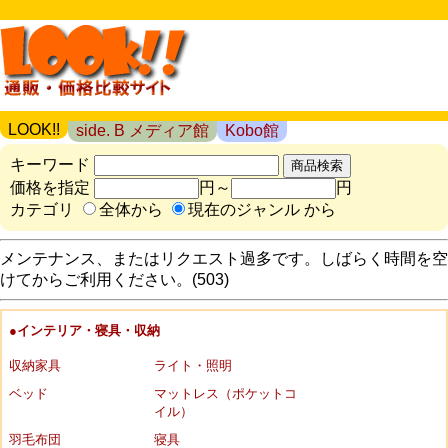
LOOK!!
side. B メディア館
Kobo館
キーワード
価格を指定
円～
円
カテゴリ
全体から
現在のジャンル から
メンテナンス、またはリクエスト過多です。しばらく時間を空
けてからご利用ください。(503)
●インテリア・寝具・収納
収納家具
ライト・照明
ベッド
マットレス（ポケットコ
イル）
羽毛布団
寝具