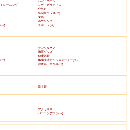
ハンドボール
・トレーニング
ヨガ・ピラティス
合気道
格闘技グッズ(⇒)
乗馬
ボウリング
⇒)
スポーツ(⇒)
デンタルケア
矯正グッズ
健康雑貨
⇒)
体脂肪計付ヘルスメーター(⇒)
浄水器・整水器(⇒)
日本茶
アクセサリー
ス
パソコンデスク(⇒)