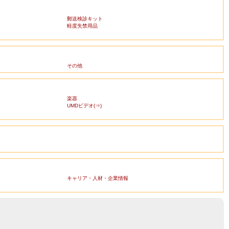
郵送検診キット
軽度失禁用品
その他
楽器
UMDビデオ(⇒)
キャリア・人材・企業情報