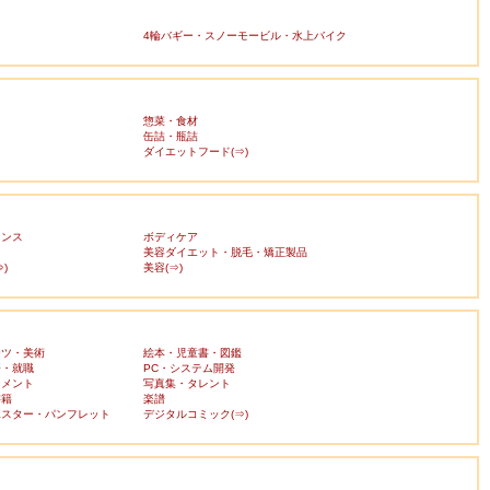
4輪バギー・スノーモービル・水上バイク
惣菜・食材
缶詰・瓶詰
ダイエットフード(⇒)
ランス
ボディケア
美容ダイエット・脱毛・矯正製品
)
美容(⇒)
ーツ・美術
絵本・児童書・図鑑
済・就職
PC・システム開発
ンメント
写真集・タレント
書籍
楽譜
ポスター・パンフレット
デジタルコミック(⇒)