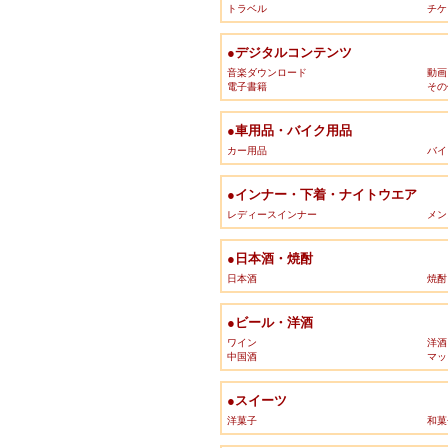
トラベル
チケ
●デジタルコンテンツ
音楽ダウンロード
動画
電子書籍
その
●車用品・バイク用品
カー用品
バイ
●インナー・下着・ナイトウエア
レディースインナー
メン
●日本酒・焼酎
日本酒
焼酎
●ビール・洋酒
ワイン
洋酒
中国酒
マッ
●スイーツ
洋菓子
和菓