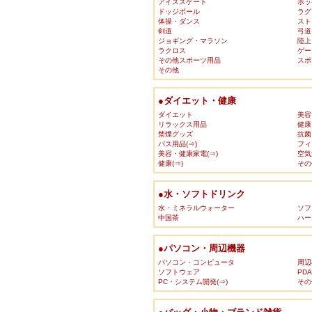
アイススケート
ホッ
ドッジボール
ラグ
体操・ダンス
スト
剣道
弓道
ジョギング・マラソン
陸上
ラクロス
ゲー
その他スポーツ用品
スポ
その他
●ダイエット・健康
ダイエット
美容
リラックス用品
健康
禁煙グッズ
抗菌
バス用品(⇒)
フィ
美容・健康家電(⇒)
空気
健康(⇒)
その
●水・ソフトドリンク
水・ミネラルウォーター
ソフ
中国茶
ハー
●パソコン・周辺機器
パソコン・コンピュータ
周辺
ソフトウェア
PD
PC・システム開発(⇒)
その