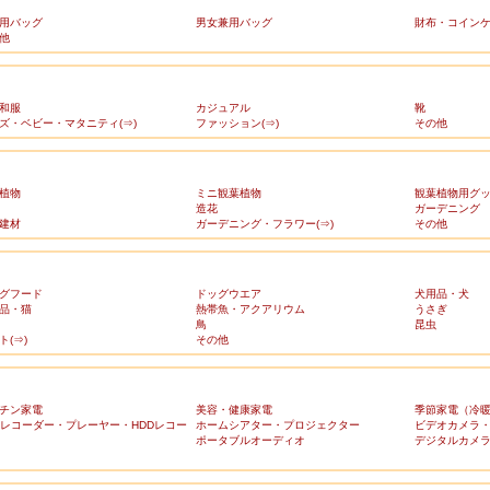
用バッグ
男女兼用バッグ
財布・コイン
他
和服
カジュアル
靴
ズ・ベビー・マタニティ(⇒)
ファッション(⇒)
その他
植物
ミニ観葉植物
観葉植物用グ
造花
ガーデニング
建材
ガーデニング・フラワー(⇒)
その他
グフード
ドッグウエア
犬用品・犬
品・猫
熱帯魚・アクアリウム
うさぎ
鳥
昆虫
ト(⇒)
その他
チン家電
美容・健康家電
季節家電（冷
Dレコーダー・プレーヤー・HDDレコー
ホームシアター・プロジェクター
ビデオカメラ
ポータブルオーディオ
デジタルカメ