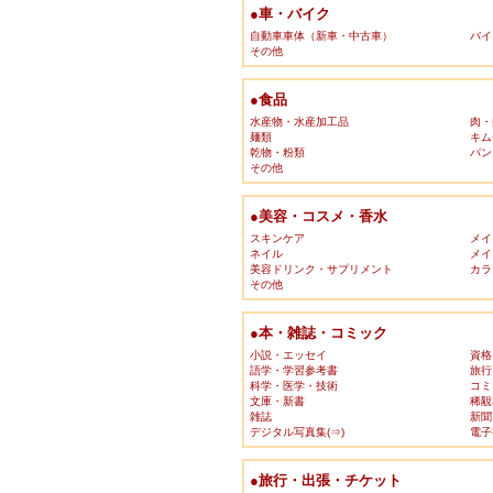
●車・バイク
自動車車体（新車・中古車）
バイ
その他
●食品
水産物・水産加工品
肉・
麺類
キム
乾物・粉類
パン
その他
●美容・コスメ・香水
スキンケア
メイ
ネイル
メイ
美容ドリンク・サプリメント
カラ
その他
●本・雑誌・コミック
小説・エッセイ
資格
語学・学習参考書
旅行
科学・医学・技術
コミ
文庫・新書
稀覯
雑誌
新聞
デジタル写真集(⇒)
電子
●旅行・出張・チケット