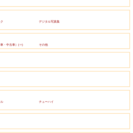
ック
デジタル写真集
車・中古車）(⇒)
その他
ール
チューハイ