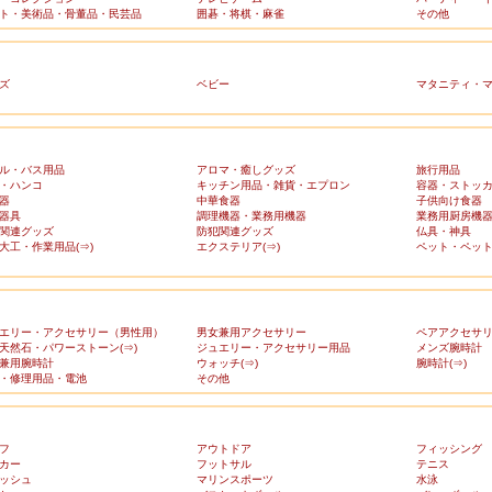
ト・美術品・骨董品・民芸品
囲碁・将棋・麻雀
その他
ズ
ベビー
マタニティ・
ル・バス用品
アロマ・癒しグッズ
旅行用品
・ハンコ
キッチン用品・雑貨・エプロン
容器・ストッ
器
中華食器
子供向け食器
器具
調理機器・業務用機器
業務用厨房機
関連グッズ
防犯関連グッズ
仏具・神具
大工・作業用品(⇒)
エクステリア(⇒)
ペット・ペット
エリー・アクセサリー（男性用）
男女兼用アクセサリー
ペアアクセサ
天然石・パワーストーン(⇒)
ジュエリー・アクセサリー用品
メンズ腕時計
兼用腕時計
ウォッチ(⇒)
腕時計(⇒)
・修理用品・電池
その他
フ
アウトドア
フィッシング
カー
フットサル
テニス
ッシュ
マリンスポーツ
水泳