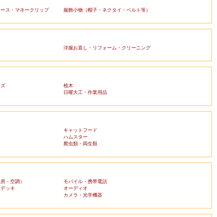
ケース・マネークリップ
服飾小物（帽子・ネクタイ・ベルト等）
洋服お直し・リフォーム・クリーニング
ッズ
植木
日曜大工・作業用品
キャットフード
ハムスター
爬虫類・両生類
暖房・空調）
モバイル・携帯電話
・デッキ
オーディオ
ラ
カメラ・光学機器