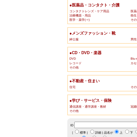
●医薬品・コンタクト・介護
コンタクトレンズ・ケア用品
医薬
治療機器・用品
衛生
医学・薬学(⇒)
その
●メンズファッション・靴
紳士服
男性
●CD・DVD・楽器
DVD
Blu-
レコード
カセ
その他
●不動産・住まい
住宅
その
●学び・サービス・保険
通信講座・通学講座・教材
冠婚
その他
ID
［
標準
|
詳細
| 品名が
上
下