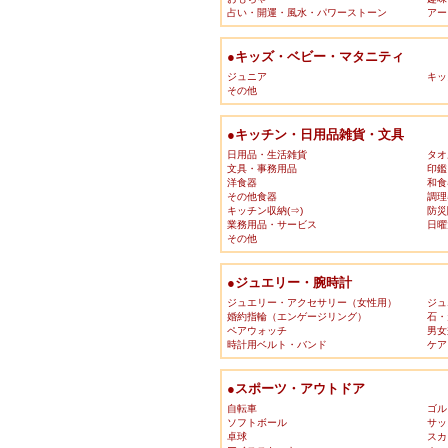
占い・開運・風水・パワーストーン
アー
●キッズ・ベビー・マタニティ
ジュニア
キッ
その他
●キッチン・日用品雑貨・文具
日用品・生活雑貨
タオ
文具・事務用品
印鑑
洋食器
和食
その他食器
調理
キッチン収納(⇒)
防災
業務用品・サービス
日曜
その他
●ジュエリー・腕時計
ジュエリー・アクセサリー（女性用）
ジュ
婚約指輪（エンゲージリング）
石・
ペアウォッチ
男女
時計用ベルト・バンド
ケア
●スポーツ・アウトドア
自転車
ゴル
ソフトボール
サッ
卓球
スカ