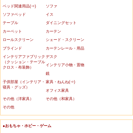
ベッド関連用品(⇒)
ソファ
ソファベッド
イス
テーブル
ダイニングセット
カーペット
カーテン
ロールスクリーン
シェード・スクリーン
ブラインド
カーテンレール・用品
インテリアファブリック
デスク
（クッション・テーブル
インテリア小物・置物
クロス・布装飾）
鏡
子供部屋（インテリア・
家具・ねんね(⇒)
寝具・グッズ）
オフィス家具
その他（洋家具）
その他（和家具）
その他
●おもちゃ・ホビー・ゲーム