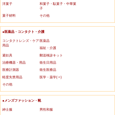
洋菓子
和菓子・駄菓子・中華菓
子
菓子材料
その他
●医薬品・コンタクト・介護
コンタクトレンズ・ケア
医薬品
用品
福祉・介護
避妊具
郵送検診キット
治療機器・用品
衛生日用品
医療計測器
衛生医療品
軽度失禁用品
医学・薬学(⇒)
その他
●メンズファッション・靴
紳士服
男性和服