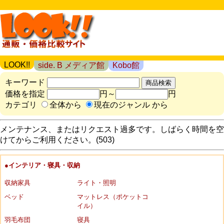
LOOK!!
side. B メディア館
Kobo館
キーワード
価格を指定
円～
円
カテゴリ
全体から
現在のジャンル から
メンテナンス、またはリクエスト過多です。しばらく時間を空
けてからご利用ください。(503)
●インテリア・寝具・収納
収納家具
ライト・照明
ベッド
マットレス（ポケットコ
イル）
羽毛布団
寝具