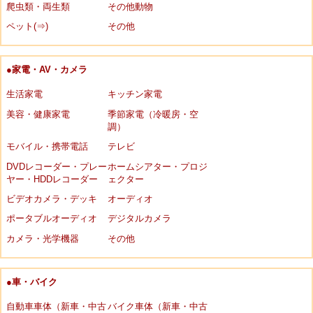
爬虫類・両生類
その他動物
ペット(⇒)
その他
●家電・AV・カメラ
生活家電
キッチン家電
美容・健康家電
季節家電（冷暖房・空
調）
モバイル・携帯電話
テレビ
DVDレコーダー・プレー
ホームシアター・プロジ
ヤー・HDDレコーダー
ェクター
ビデオカメラ・デッキ
オーディオ
ポータブルオーディオ
デジタルカメラ
カメラ・光学機器
その他
●車・バイク
自動車車体（新車・中古
バイク車体（新車・中古