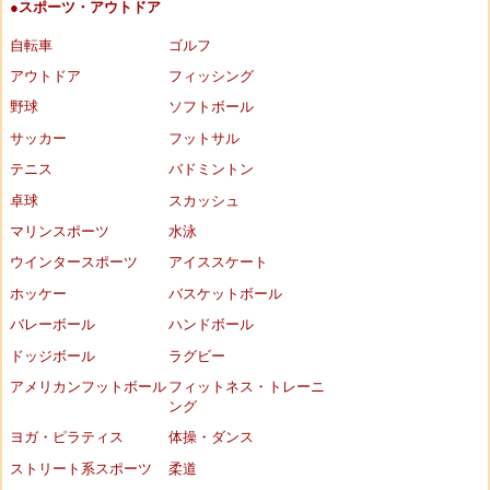
●スポーツ・アウトドア
自転車
ゴルフ
アウトドア
フィッシング
野球
ソフトボール
サッカー
フットサル
テニス
バドミントン
卓球
スカッシュ
マリンスポーツ
水泳
ウインタースポーツ
アイススケート
ホッケー
バスケットボール
バレーボール
ハンドボール
ドッジボール
ラグビー
アメリカンフットボール
フィットネス・トレーニ
ング
ヨガ・ピラティス
体操・ダンス
ストリート系スポーツ
柔道