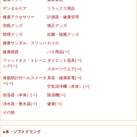
デンタルケア
リラックス用品
健康アクセサリー
計測器・健康管理
安眠グッズ
矯正グッズ
禁煙グッズ
抗菌・除菌グッズ
健康サンダル・スリッパ
カイロ
健康雑貨
バス用品(⇒)
フィットネス・トレーニ
ダイエット器具(⇒)
ング(⇒)
スポーツウエア(⇒)
体脂肪計付ヘルスメータ
美容・健康家電(⇒)
ー(⇒)
空気清浄機（本体）(⇒)
加湿器（本体）(⇒)
除湿機(⇒)
浄水器・整水器(⇒)
健康(⇒)
その他
●水・ソフトドリンク