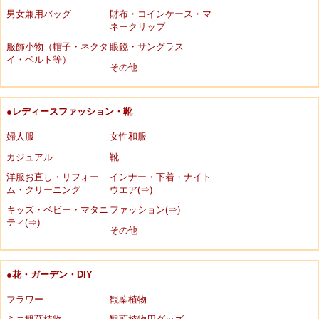
男女兼用バッグ
財布・コインケース・マ
ネークリップ
服飾小物（帽子・ネクタ
眼鏡・サングラス
イ・ベルト等）
その他
●レディースファッション・靴
婦人服
女性和服
カジュアル
靴
洋服お直し・リフォー
インナー・下着・ナイト
ム・クリーニング
ウエア(⇒)
キッズ・ベビー・マタニ
ファッション(⇒)
ティ(⇒)
その他
●花・ガーデン・DIY
フラワー
観葉植物