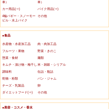
車）
車）
カー用品(⇒)
バイク用品(⇒)
4輪バギー・スノーモー
その他
ビル・水上バイク
●食品
水産物・水産加工品
肉・肉加工品
フルーツ・果物
野菜・きのこ
惣菜・食材
麺類
キムチ・漬け物・梅干し
米・雑穀・シリアル
調味料
缶詰・瓶詰
乾物・粉類
パン・ジャム
チーズ・乳製品
卵
ダイエットフード(⇒)
その他
●美容・コスメ・香水