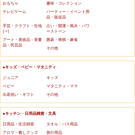
おもちゃ
趣味・コレクション
テレビゲーム
パーティー・イベント用
品・販促品
手芸・クラフト・生地
占い・開運・風水・パワ
(⇒)
ーストーン
アート・美術品・骨董
囲碁・将棋・麻雀
品・民芸品
その他
●キッズ・ベビー・マタニティ
ジュニア
キッズ
ベビー
マタニティ・ママ
出産祝い・ギフト
その他
●キッチン・日用品雑貨・文具
日用品・生活雑貨
タオル・バス用品
アロマ・癒しグッズ
旅行用品