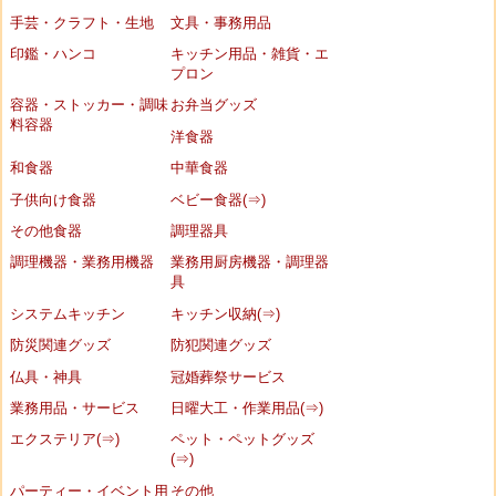
手芸・クラフト・生地
文具・事務用品
印鑑・ハンコ
キッチン用品・雑貨・エ
プロン
容器・ストッカー・調味
お弁当グッズ
料容器
洋食器
和食器
中華食器
子供向け食器
ベビー食器(⇒)
その他食器
調理器具
調理機器・業務用機器
業務用厨房機器・調理器
具
システムキッチン
キッチン収納(⇒)
防災関連グッズ
防犯関連グッズ
仏具・神具
冠婚葬祭サービス
業務用品・サービス
日曜大工・作業用品(⇒)
エクステリア(⇒)
ペット・ペットグッズ
(⇒)
パーティー・イベント用
その他