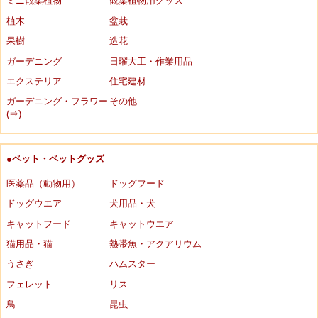
ミニ観葉植物
観葉植物用グッズ
植木
盆栽
果樹
造花
ガーデニング
日曜大工・作業用品
エクステリア
住宅建材
ガーデニング・フラワー
その他
(⇒)
●ペット・ペットグッズ
医薬品（動物用）
ドッグフード
ドッグウエア
犬用品・犬
キャットフード
キャットウエア
猫用品・猫
熱帯魚・アクアリウム
うさぎ
ハムスター
フェレット
リス
鳥
昆虫