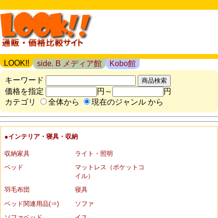
LOOK!!
side. B メディア館
Kobo館
キーワード
価格を指定
円～
円
カテゴリ
全体から
現在のジャンル から
●インテリア・寝具・収納
収納家具
ライト・照明
ベッド
マットレス（ポケットコ
イル）
羽毛布団
寝具
ベッド関連用品(⇒)
ソファ
ソファベッド
イス