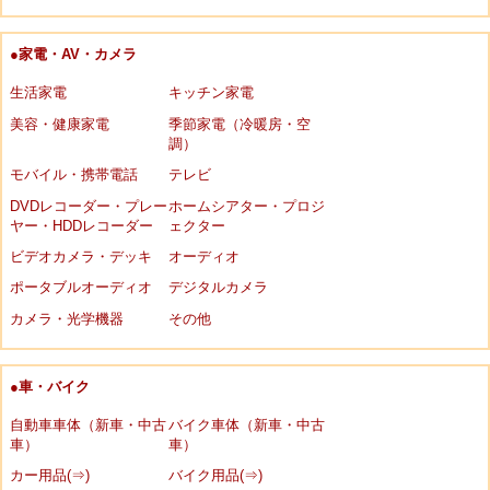
●家電・AV・カメラ
生活家電
キッチン家電
美容・健康家電
季節家電（冷暖房・空
調）
モバイル・携帯電話
テレビ
DVDレコーダー・プレー
ホームシアター・プロジ
ヤー・HDDレコーダー
ェクター
ビデオカメラ・デッキ
オーディオ
ポータブルオーディオ
デジタルカメラ
カメラ・光学機器
その他
●車・バイク
自動車車体（新車・中古
バイク車体（新車・中古
車）
車）
カー用品(⇒)
バイク用品(⇒)