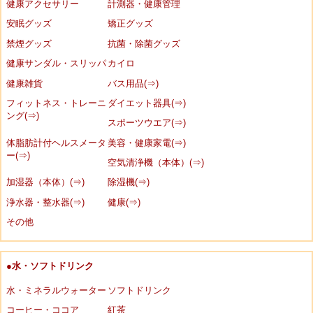
健康アクセサリー
計測器・健康管理
安眠グッズ
矯正グッズ
禁煙グッズ
抗菌・除菌グッズ
健康サンダル・スリッパ
カイロ
健康雑貨
バス用品(⇒)
フィットネス・トレーニ
ダイエット器具(⇒)
ング(⇒)
スポーツウエア(⇒)
体脂肪計付ヘルスメータ
美容・健康家電(⇒)
ー(⇒)
空気清浄機（本体）(⇒)
加湿器（本体）(⇒)
除湿機(⇒)
浄水器・整水器(⇒)
健康(⇒)
その他
●水・ソフトドリンク
水・ミネラルウォーター
ソフトドリンク
コーヒー・ココア
紅茶