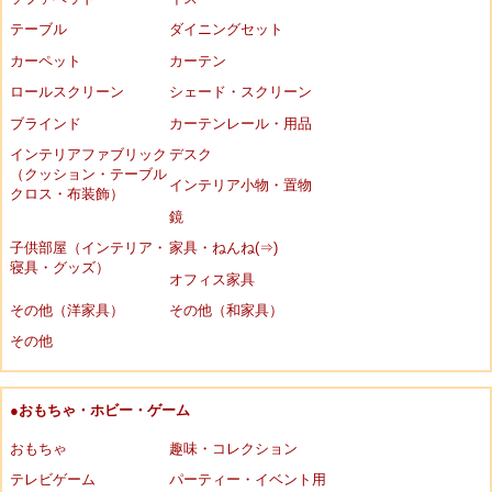
テーブル
ダイニングセット
カーペット
カーテン
ロールスクリーン
シェード・スクリーン
ブラインド
カーテンレール・用品
インテリアファブリック
デスク
（クッション・テーブル
インテリア小物・置物
クロス・布装飾）
鏡
子供部屋（インテリア・
家具・ねんね(⇒)
寝具・グッズ）
オフィス家具
その他（洋家具）
その他（和家具）
その他
●おもちゃ・ホビー・ゲーム
おもちゃ
趣味・コレクション
テレビゲーム
パーティー・イベント用