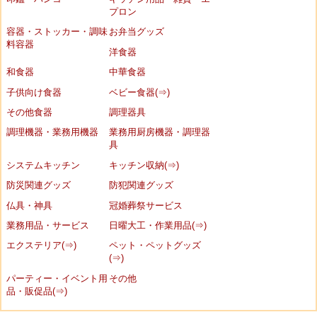
プロン
容器・ストッカー・調味
お弁当グッズ
料容器
洋食器
和食器
中華食器
子供向け食器
ベビー食器(⇒)
その他食器
調理器具
調理機器・業務用機器
業務用厨房機器・調理器
具
システムキッチン
キッチン収納(⇒)
防災関連グッズ
防犯関連グッズ
仏具・神具
冠婚葬祭サービス
業務用品・サービス
日曜大工・作業用品(⇒)
エクステリア(⇒)
ペット・ペットグッズ
(⇒)
パーティー・イベント用
その他
品・販促品(⇒)