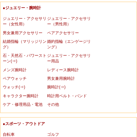
●ジュエリー・腕時計
ジュエリー・アクセサリ
ジュエリー・アクセサリ
ー（女性用）
ー（男性用）
男女兼用アクセサリー
ペアアクセサリー
結婚指輪（マリッジリン
婚約指輪（エンゲージリ
グ）
ング）
石・天然石・パワースト
ジュエリー・アクセサリ
ーン(⇒)
ー用品
メンズ腕時計
レディース腕時計
ペアウォッチ
男女兼用腕時計
ウォッチ(⇒)
腕時計(⇒)
キャラクター腕時計
時計用ベルト・バンド
ケア・修理用品・電池
その他
●スポーツ・アウトドア
自転車
ゴルフ