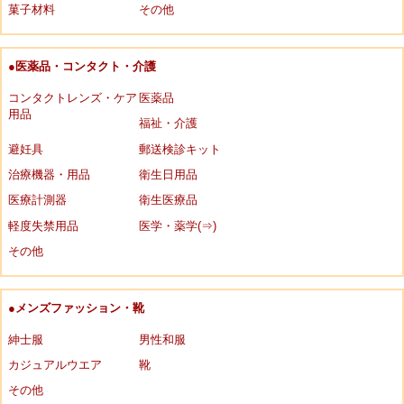
菓子材料
その他
●医薬品・コンタクト・介護
コンタクトレンズ・ケア
医薬品
用品
福祉・介護
避妊具
郵送検診キット
治療機器・用品
衛生日用品
医療計測器
衛生医療品
軽度失禁用品
医学・薬学(⇒)
その他
●メンズファッション・靴
紳士服
男性和服
カジュアルウエア
靴
その他