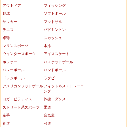
アウトドア
フィッシング
野球
ソフトボール
サッカー
フットサル
テニス
バドミントン
卓球
スカッシュ
マリンスポーツ
水泳
ウインタースポーツ
アイススケート
ホッケー
バスケットボール
バレーボール
ハンドボール
ドッジボール
ラグビー
アメリカンフットボール
フィットネス・トレーニ
ング
ヨガ・ピラティス
体操・ダンス
ストリート系スポーツ
柔道
空手
合気道
剣道
弓道