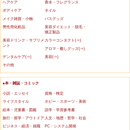
ヘアケア
香水・フレグランス
ボディケア
ネイル
メイク雑貨・小物
バスグッズ
男性用化粧品
美容ダイエット・脱毛・
矯正製品
美容ドリンク・サプリメ
カラーコンタクト(⇒)
ント
アロマ・癒しグッズ(⇒)
デンタルケア(⇒)
美容(⇒)
その他
●本・雑誌・コミック
小説・エッセイ
資格・検定
ライフスタイル
ホビー・スポーツ・美術
絵本・児童書・図鑑
語学・学習参考書
旅行・留学・アウトドア
人文・地歴・哲学・社会
ビジネス・経済・就職
PC・システム開発