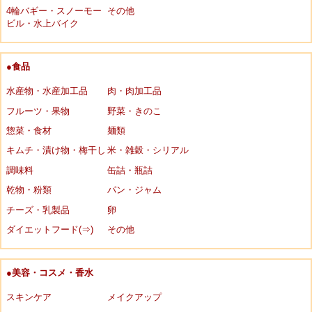
4輪バギー・スノーモー
その他
ビル・水上バイク
●食品
水産物・水産加工品
肉・肉加工品
フルーツ・果物
野菜・きのこ
惣菜・食材
麺類
キムチ・漬け物・梅干し
米・雑穀・シリアル
調味料
缶詰・瓶詰
乾物・粉類
パン・ジャム
チーズ・乳製品
卵
ダイエットフード(⇒)
その他
●美容・コスメ・香水
スキンケア
メイクアップ