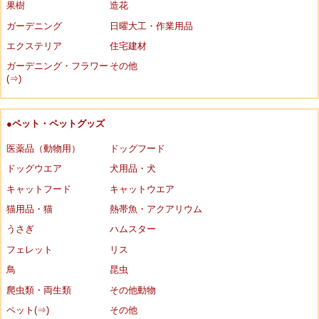
果樹
造花
ガーデニング
日曜大工・作業用品
エクステリア
住宅建材
ガーデニング・フラワー
その他
(⇒)
●ペット・ペットグッズ
医薬品（動物用）
ドッグフード
ドッグウエア
犬用品・犬
キャットフード
キャットウエア
猫用品・猫
熱帯魚・アクアリウム
うさぎ
ハムスター
フェレット
リス
鳥
昆虫
爬虫類・両生類
その他動物
ペット(⇒)
その他