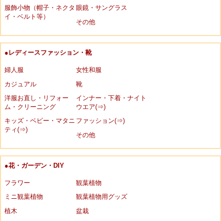
服飾小物（帽子・ネクタ
眼鏡・サングラス
イ・ベルト等）
その他
●レディースファッション・靴
婦人服
女性和服
カジュアル
靴
洋服お直し・リフォー
インナー・下着・ナイト
ム・クリーニング
ウエア(⇒)
キッズ・ベビー・マタニ
ファッション(⇒)
ティ(⇒)
その他
●花・ガーデン・DIY
フラワー
観葉植物
ミニ観葉植物
観葉植物用グッズ
植木
盆栽