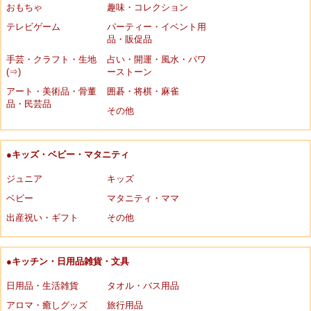
おもちゃ
趣味・コレクション
テレビゲーム
パーティー・イベント用
品・販促品
手芸・クラフト・生地
占い・開運・風水・パワ
(⇒)
ーストーン
アート・美術品・骨董
囲碁・将棋・麻雀
品・民芸品
その他
●キッズ・ベビー・マタニティ
ジュニア
キッズ
ベビー
マタニティ・ママ
出産祝い・ギフト
その他
●キッチン・日用品雑貨・文具
日用品・生活雑貨
タオル・バス用品
アロマ・癒しグッズ
旅行用品