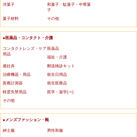
洋菓子
和菓子・駄菓子・中華菓
子
菓子材料
その他
●医薬品・コンタクト・介護
コンタクトレンズ・ケア
医薬品
用品
福祉・介護
避妊具
郵送検診キット
治療機器・用品
衛生日用品
医療計測器
衛生医療品
軽度失禁用品
医学・薬学(⇒)
その他
●メンズファッション・靴
紳士服
男性和服