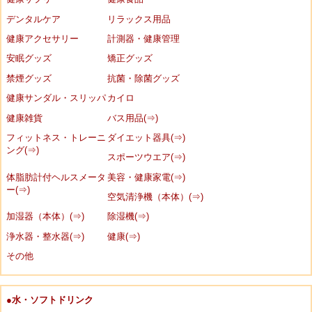
デンタルケア
リラックス用品
健康アクセサリー
計測器・健康管理
安眠グッズ
矯正グッズ
禁煙グッズ
抗菌・除菌グッズ
健康サンダル・スリッパ
カイロ
健康雑貨
バス用品(⇒)
フィットネス・トレーニ
ダイエット器具(⇒)
ング(⇒)
スポーツウエア(⇒)
体脂肪計付ヘルスメータ
美容・健康家電(⇒)
ー(⇒)
空気清浄機（本体）(⇒)
加湿器（本体）(⇒)
除湿機(⇒)
浄水器・整水器(⇒)
健康(⇒)
その他
●水・ソフトドリンク