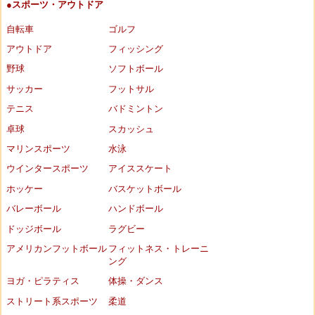
●スポーツ・アウトドア
自転車
ゴルフ
アウトドア
フィッシング
野球
ソフトボール
サッカー
フットサル
テニス
バドミントン
卓球
スカッシュ
マリンスポーツ
水泳
ウインタースポーツ
アイススケート
ホッケー
バスケットボール
バレーボール
ハンドボール
ドッジボール
ラグビー
アメリカンフットボール
フィットネス・トレーニ
ング
ヨガ・ピラティス
体操・ダンス
ストリート系スポーツ
柔道