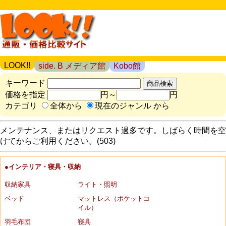
LOOK!!
side. B メディア館
Kobo館
キーワード
価格を指定
円～
円
カテゴリ
全体から
現在のジャンル から
メンテナンス、またはリクエスト過多です。しばらく時間を空
けてからご利用ください。(503)
●インテリア・寝具・収納
収納家具
ライト・照明
ベッド
マットレス（ポケットコ
イル）
羽毛布団
寝具