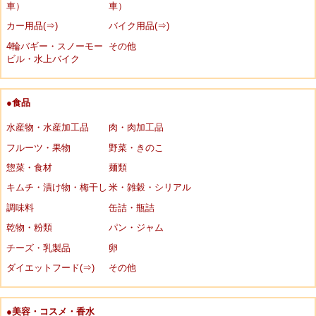
車）
車）
カー用品(⇒)
バイク用品(⇒)
4輪バギー・スノーモー
その他
ビル・水上バイク
●食品
水産物・水産加工品
肉・肉加工品
フルーツ・果物
野菜・きのこ
惣菜・食材
麺類
キムチ・漬け物・梅干し
米・雑穀・シリアル
調味料
缶詰・瓶詰
乾物・粉類
パン・ジャム
チーズ・乳製品
卵
ダイエットフード(⇒)
その他
●美容・コスメ・香水