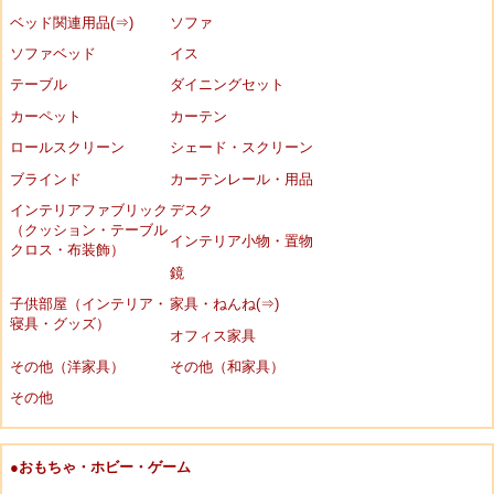
ベッド関連用品(⇒)
ソファ
ソファベッド
イス
テーブル
ダイニングセット
カーペット
カーテン
ロールスクリーン
シェード・スクリーン
ブラインド
カーテンレール・用品
インテリアファブリック
デスク
（クッション・テーブル
インテリア小物・置物
クロス・布装飾）
鏡
子供部屋（インテリア・
家具・ねんね(⇒)
寝具・グッズ）
オフィス家具
その他（洋家具）
その他（和家具）
その他
●おもちゃ・ホビー・ゲーム