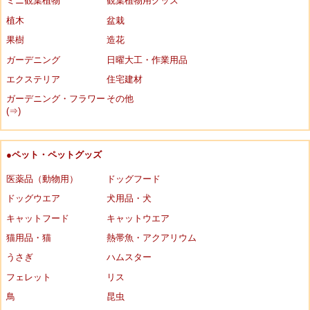
ミニ観葉植物
観葉植物用グッズ
植木
盆栽
果樹
造花
ガーデニング
日曜大工・作業用品
エクステリア
住宅建材
ガーデニング・フラワー
その他
(⇒)
●ペット・ペットグッズ
医薬品（動物用）
ドッグフード
ドッグウエア
犬用品・犬
キャットフード
キャットウエア
猫用品・猫
熱帯魚・アクアリウム
うさぎ
ハムスター
フェレット
リス
鳥
昆虫