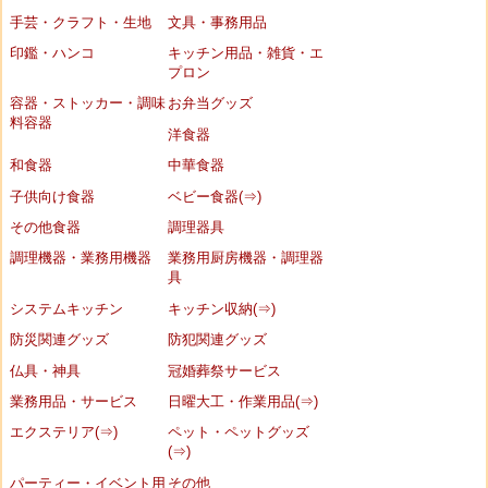
手芸・クラフト・生地
文具・事務用品
印鑑・ハンコ
キッチン用品・雑貨・エ
プロン
容器・ストッカー・調味
お弁当グッズ
料容器
洋食器
和食器
中華食器
子供向け食器
ベビー食器(⇒)
その他食器
調理器具
調理機器・業務用機器
業務用厨房機器・調理器
具
システムキッチン
キッチン収納(⇒)
防災関連グッズ
防犯関連グッズ
仏具・神具
冠婚葬祭サービス
業務用品・サービス
日曜大工・作業用品(⇒)
エクステリア(⇒)
ペット・ペットグッズ
(⇒)
パーティー・イベント用
その他