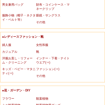
男女兼用バッグ
財布・コインケース・マ
ネークリップ
服飾小物（帽子・ネクタ
眼鏡・サングラス
イ・ベルト等）
その他
●レディースファッション・靴
婦人服
女性和服
カジュアル
靴
洋服お直し・リフォー
インナー・下着・ナイト
ム・クリーニング
ウエア(⇒)
キッズ・ベビー・マタニ
ファッション(⇒)
ティ(⇒)
その他
●花・ガーデン・DIY
フラワー
観葉植物