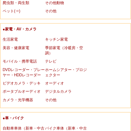
爬虫類・両生類
その他動物
ペット(⇒)
その他
●家電・AV・カメラ
生活家電
キッチン家電
美容・健康家電
季節家電（冷暖房・空
調）
モバイル・携帯電話
テレビ
DVDレコーダー・プレー
ホームシアター・プロジ
ヤー・HDDレコーダー
ェクター
ビデオカメラ・デッキ
オーディオ
ポータブルオーディオ
デジタルカメラ
カメラ・光学機器
その他
●車・バイク
自動車車体（新車・中古
バイク車体（新車・中古