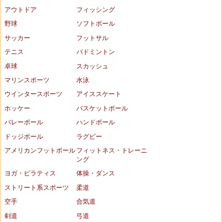
アウトドア
フィッシング
野球
ソフトボール
サッカー
フットサル
テニス
バドミントン
卓球
スカッシュ
マリンスポーツ
水泳
ウインタースポーツ
アイススケート
ホッケー
バスケットボール
バレーボール
ハンドボール
ドッジボール
ラグビー
アメリカンフットボール
フィットネス・トレーニ
ング
ヨガ・ピラティス
体操・ダンス
ストリート系スポーツ
柔道
空手
合気道
剣道
弓道