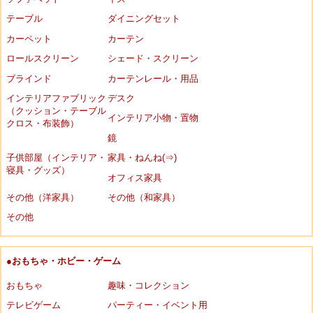
テーブル
ダイニングセット
カーペット
カーテン
ロールスクリーン
シェード・スクリーン
ブラインド
カーテンレール・用品
インテリアファブリック
デスク
（クッション・テーブル
インテリア小物・置物
クロス・布装飾）
鏡
子供部屋（インテリア・
家具・ねんね(⇒)
寝具・グッズ）
オフィス家具
その他（洋家具）
その他（和家具）
その他
●おもちゃ・ホビー・ゲーム
おもちゃ
趣味・コレクション
テレビゲーム
パーティー・イベント用