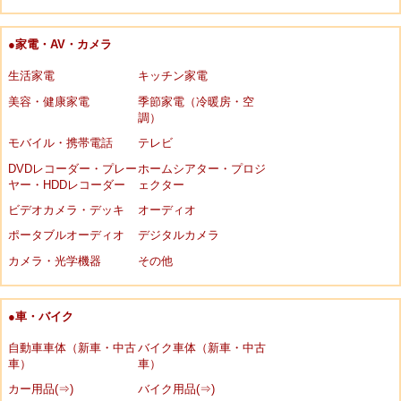
●家電・AV・カメラ
生活家電
キッチン家電
美容・健康家電
季節家電（冷暖房・空
調）
モバイル・携帯電話
テレビ
DVDレコーダー・プレー
ホームシアター・プロジ
ヤー・HDDレコーダー
ェクター
ビデオカメラ・デッキ
オーディオ
ポータブルオーディオ
デジタルカメラ
カメラ・光学機器
その他
●車・バイク
自動車車体（新車・中古
バイク車体（新車・中古
車）
車）
カー用品(⇒)
バイク用品(⇒)