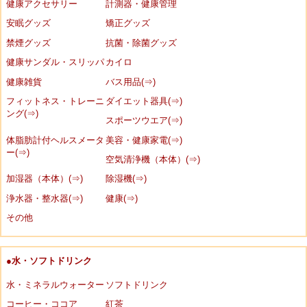
健康アクセサリー
計測器・健康管理
安眠グッズ
矯正グッズ
禁煙グッズ
抗菌・除菌グッズ
健康サンダル・スリッパ
カイロ
健康雑貨
バス用品(⇒)
フィットネス・トレーニ
ダイエット器具(⇒)
ング(⇒)
スポーツウエア(⇒)
体脂肪計付ヘルスメータ
美容・健康家電(⇒)
ー(⇒)
空気清浄機（本体）(⇒)
加湿器（本体）(⇒)
除湿機(⇒)
浄水器・整水器(⇒)
健康(⇒)
その他
●水・ソフトドリンク
水・ミネラルウォーター
ソフトドリンク
コーヒー・ココア
紅茶