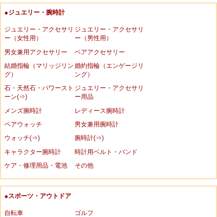
●ジュエリー・腕時計
ジュエリー・アクセサリ
ジュエリー・アクセサリ
ー（女性用）
ー（男性用）
男女兼用アクセサリー
ペアアクセサリー
結婚指輪（マリッジリン
婚約指輪（エンゲージリ
グ）
ング）
石・天然石・パワースト
ジュエリー・アクセサリ
ーン(⇒)
ー用品
メンズ腕時計
レディース腕時計
ペアウォッチ
男女兼用腕時計
ウォッチ(⇒)
腕時計(⇒)
キャラクター腕時計
時計用ベルト・バンド
ケア・修理用品・電池
その他
●スポーツ・アウトドア
自転車
ゴルフ