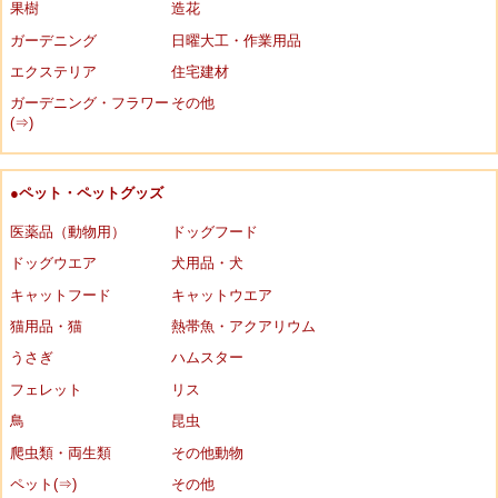
果樹
造花
ガーデニング
日曜大工・作業用品
エクステリア
住宅建材
ガーデニング・フラワー
その他
(⇒)
●ペット・ペットグッズ
医薬品（動物用）
ドッグフード
ドッグウエア
犬用品・犬
キャットフード
キャットウエア
猫用品・猫
熱帯魚・アクアリウム
うさぎ
ハムスター
フェレット
リス
鳥
昆虫
爬虫類・両生類
その他動物
ペット(⇒)
その他