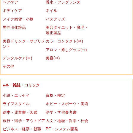
ヘアケア
香水・フレグランス
ボディケア
ネイル
メイク雑貨・小物
バスグッズ
男性用化粧品
美容ダイエット・脱毛・
矯正製品
美容ドリンク・サプリメ
カラーコンタクト(⇒)
ント
アロマ・癒しグッズ(⇒)
デンタルケア(⇒)
美容(⇒)
その他
●本・雑誌・コミック
小説・エッセイ
資格・検定
ライフスタイル
ホビー・スポーツ・美術
絵本・児童書・図鑑
語学・学習参考書
旅行・留学・アウトドア
人文・地歴・哲学・社会
ビジネス・経済・就職
PC・システム開発