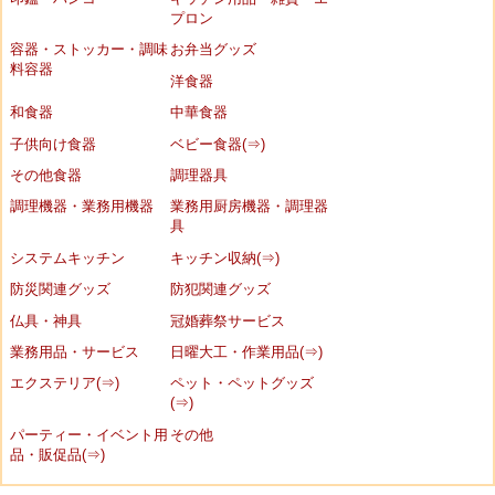
プロン
容器・ストッカー・調味
お弁当グッズ
料容器
洋食器
和食器
中華食器
子供向け食器
ベビー食器(⇒)
その他食器
調理器具
調理機器・業務用機器
業務用厨房機器・調理器
具
システムキッチン
キッチン収納(⇒)
防災関連グッズ
防犯関連グッズ
仏具・神具
冠婚葬祭サービス
業務用品・サービス
日曜大工・作業用品(⇒)
エクステリア(⇒)
ペット・ペットグッズ
(⇒)
パーティー・イベント用
その他
品・販促品(⇒)