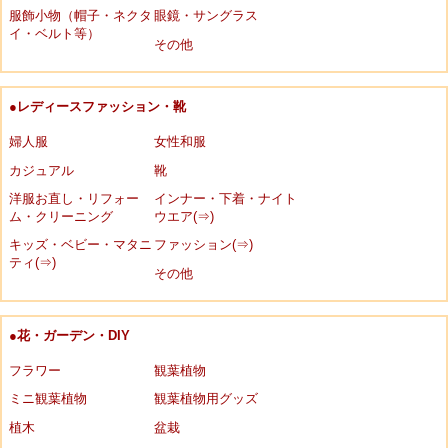
服飾小物（帽子・ネクタ
眼鏡・サングラス
イ・ベルト等）
その他
●レディースファッション・靴
婦人服
女性和服
カジュアル
靴
洋服お直し・リフォー
インナー・下着・ナイト
ム・クリーニング
ウエア(⇒)
キッズ・ベビー・マタニ
ファッション(⇒)
ティ(⇒)
その他
●花・ガーデン・DIY
フラワー
観葉植物
ミニ観葉植物
観葉植物用グッズ
植木
盆栽