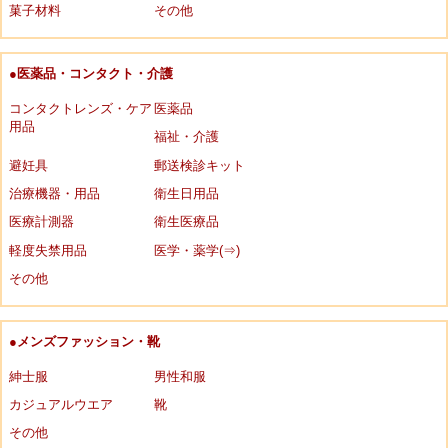
菓子材料
その他
●医薬品・コンタクト・介護
コンタクトレンズ・ケア
医薬品
用品
福祉・介護
避妊具
郵送検診キット
治療機器・用品
衛生日用品
医療計測器
衛生医療品
軽度失禁用品
医学・薬学(⇒)
その他
●メンズファッション・靴
紳士服
男性和服
カジュアルウエア
靴
その他