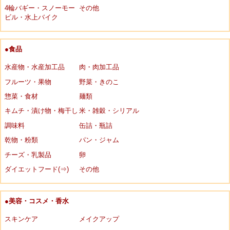
4輪バギー・スノーモー
その他
ビル・水上バイク
●食品
水産物・水産加工品
肉・肉加工品
フルーツ・果物
野菜・きのこ
惣菜・食材
麺類
キムチ・漬け物・梅干し
米・雑穀・シリアル
調味料
缶詰・瓶詰
乾物・粉類
パン・ジャム
チーズ・乳製品
卵
ダイエットフード(⇒)
その他
●美容・コスメ・香水
スキンケア
メイクアップ