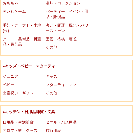
おもちゃ
趣味・コレクション
テレビゲーム
パーティー・イベント用
品・販促品
手芸・クラフト・生地
占い・開運・風水・パワ
(⇒)
ーストーン
アート・美術品・骨董
囲碁・将棋・麻雀
品・民芸品
その他
●キッズ・ベビー・マタニティ
ジュニア
キッズ
ベビー
マタニティ・ママ
出産祝い・ギフト
その他
●キッチン・日用品雑貨・文具
日用品・生活雑貨
タオル・バス用品
アロマ・癒しグッズ
旅行用品