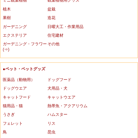
ミニ観葉植物
観葉植物用グッズ
植木
盆栽
果樹
造花
ガーデニング
日曜大工・作業用品
エクステリア
住宅建材
ガーデニング・フラワー
その他
(⇒)
●ペット・ペットグッズ
医薬品（動物用）
ドッグフード
ドッグウエア
犬用品・犬
キャットフード
キャットウエア
猫用品・猫
熱帯魚・アクアリウム
うさぎ
ハムスター
フェレット
リス
鳥
昆虫