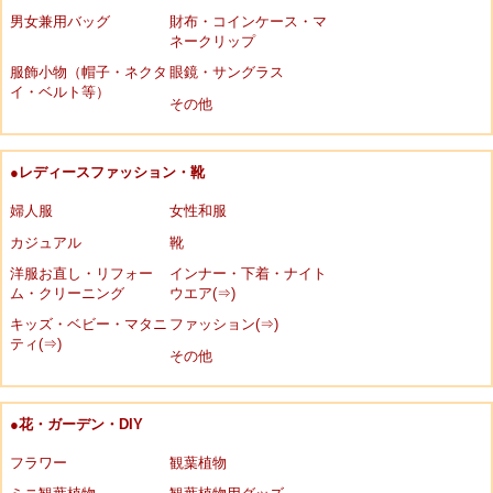
男女兼用バッグ
財布・コインケース・マ
ネークリップ
服飾小物（帽子・ネクタ
眼鏡・サングラス
イ・ベルト等）
その他
●レディースファッション・靴
婦人服
女性和服
カジュアル
靴
洋服お直し・リフォー
インナー・下着・ナイト
ム・クリーニング
ウエア(⇒)
キッズ・ベビー・マタニ
ファッション(⇒)
ティ(⇒)
その他
●花・ガーデン・DIY
フラワー
観葉植物