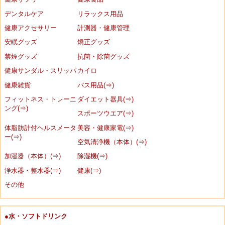
デンタルケア
リラックス用品
健康アクセサリー
計測器・健康管理
安眠グッズ
矯正グッズ
禁煙グッズ
抗菌・除菌グッズ
健康サンダル・スリッパ
カイロ
健康雑貨
バス用品(⇒)
フィットネス・トレーニ
ダイエット器具(⇒)
ング(⇒)
スポーツウエア(⇒)
体脂肪計付ヘルスメータ
美容・健康家電(⇒)
ー(⇒)
空気清浄機（本体）(⇒)
加湿器（本体）(⇒)
除湿機(⇒)
浄水器・整水器(⇒)
健康(⇒)
その他
●水・ソフトドリンク