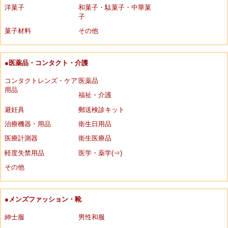
洋菓子
和菓子・駄菓子・中華菓
子
菓子材料
その他
●医薬品・コンタクト・介護
コンタクトレンズ・ケア
医薬品
用品
福祉・介護
避妊具
郵送検診キット
治療機器・用品
衛生日用品
医療計測器
衛生医療品
軽度失禁用品
医学・薬学(⇒)
その他
●メンズファッション・靴
紳士服
男性和服