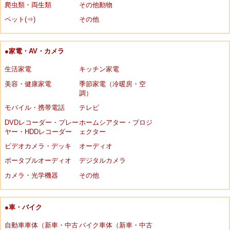
爬虫類・両生類
その他動物
ペット(⇒)
その他
●家電・AV・カメラ
生活家電
キッチン家電
美容・健康家電
季節家電（冷暖房・空
調）
モバイル・携帯電話
テレビ
DVDレコーダー・プレー
ホームシアター・プロジ
ヤー・HDDレコーダー
ェクター
ビデオカメラ・デッキ
オーディオ
ポータブルオーディオ
デジタルカメラ
カメラ・光学機器
その他
●車・バイク
自動車車体（新車・中古
バイク車体（新車・中古