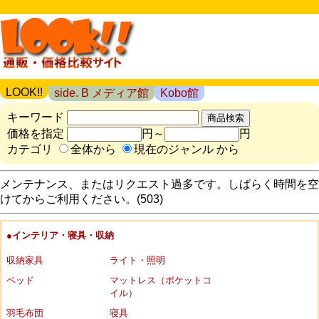
LOOK!!
side. B メディア館
Kobo館
キーワード
価格を指定
円～
円
カテゴリ
全体から
現在のジャンル から
メンテナンス、またはリクエスト過多です。しばらく時間を空
けてからご利用ください。(503)
●インテリア・寝具・収納
収納家具
ライト・照明
ベッド
マットレス（ポケットコ
イル）
羽毛布団
寝具