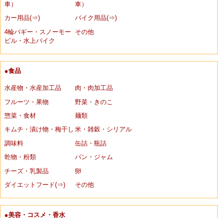
車）
車）
カー用品(⇒)
バイク用品(⇒)
4輪バギー・スノーモー
その他
ビル・水上バイク
●食品
水産物・水産加工品
肉・肉加工品
フルーツ・果物
野菜・きのこ
惣菜・食材
麺類
キムチ・漬け物・梅干し
米・雑穀・シリアル
調味料
缶詰・瓶詰
乾物・粉類
パン・ジャム
チーズ・乳製品
卵
ダイエットフード(⇒)
その他
●美容・コスメ・香水