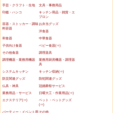
手芸・クラフト・生地
文具・事務用品
印鑑・ハンコ
キッチン用品・雑貨・エ
プロン
容器・ストッカー・調味
お弁当グッズ
料容器
洋食器
和食器
中華食器
子供向け食器
ベビー食器(⇒)
その他食器
調理器具
調理機器・業務用機器
業務用厨房機器・調理器
具
システムキッチン
キッチン収納(⇒)
防災関連グッズ
防犯関連グッズ
仏具・神具
冠婚葬祭サービス
業務用品・サービス
日曜大工・作業用品(⇒)
エクステリア(⇒)
ペット・ペットグッズ
(⇒)
パーティー・イベント用
その他