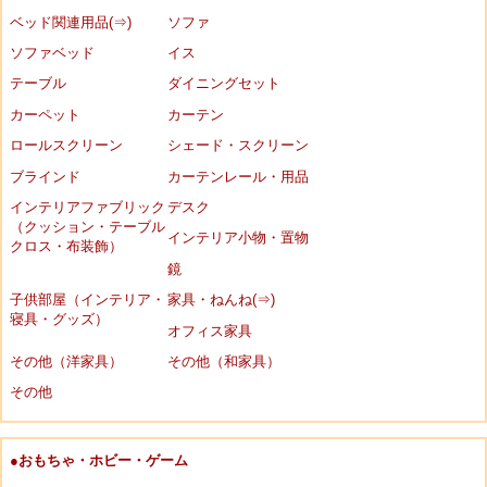
ベッド関連用品(⇒)
ソファ
ソファベッド
イス
テーブル
ダイニングセット
カーペット
カーテン
ロールスクリーン
シェード・スクリーン
ブラインド
カーテンレール・用品
インテリアファブリック
デスク
（クッション・テーブル
インテリア小物・置物
クロス・布装飾）
鏡
子供部屋（インテリア・
家具・ねんね(⇒)
寝具・グッズ）
オフィス家具
その他（洋家具）
その他（和家具）
その他
●おもちゃ・ホビー・ゲーム