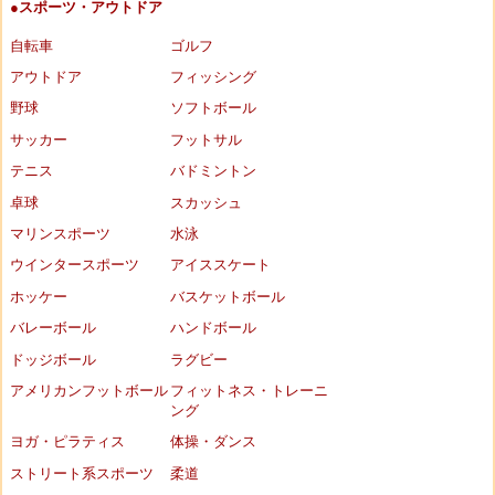
●スポーツ・アウトドア
自転車
ゴルフ
アウトドア
フィッシング
野球
ソフトボール
サッカー
フットサル
テニス
バドミントン
卓球
スカッシュ
マリンスポーツ
水泳
ウインタースポーツ
アイススケート
ホッケー
バスケットボール
バレーボール
ハンドボール
ドッジボール
ラグビー
アメリカンフットボール
フィットネス・トレーニ
ング
ヨガ・ピラティス
体操・ダンス
ストリート系スポーツ
柔道