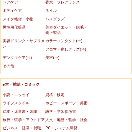
ヘアケア
香水・フレグランス
ボディケア
ネイル
メイク雑貨・小物
バスグッズ
男性用化粧品
美容ダイエット・脱毛・
矯正製品
美容ドリンク・サプリメ
カラーコンタクト(⇒)
ント
アロマ・癒しグッズ(⇒)
デンタルケア(⇒)
美容(⇒)
その他
●本・雑誌・コミック
小説・エッセイ
資格・検定
ライフスタイル
ホビー・スポーツ・美術
絵本・児童書・図鑑
語学・学習参考書
旅行・留学・アウトドア
人文・地歴・哲学・社会
ビジネス・経済・就職
PC・システム開発