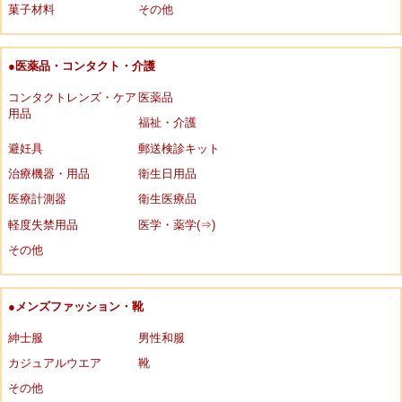
菓子材料
その他
●医薬品・コンタクト・介護
コンタクトレンズ・ケア
医薬品
用品
福祉・介護
避妊具
郵送検診キット
治療機器・用品
衛生日用品
医療計測器
衛生医療品
軽度失禁用品
医学・薬学(⇒)
その他
●メンズファッション・靴
紳士服
男性和服
カジュアルウエア
靴
その他