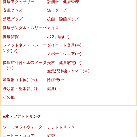
健康アクセサリー
計測器・健康管理
安眠グッズ
矯正グッズ
禁煙グッズ
抗菌・除菌グッズ
健康サンダル・スリッパ
カイロ
健康雑貨
バス用品(⇒)
フィットネス・トレーニ
ダイエット器具(⇒)
ング(⇒)
スポーツウエア(⇒)
体脂肪計付ヘルスメータ
美容・健康家電(⇒)
ー(⇒)
空気清浄機（本体）(⇒)
加湿器（本体）(⇒)
除湿機(⇒)
浄水器・整水器(⇒)
健康(⇒)
その他
●水・ソフトドリンク
水・ミネラルウォーター
ソフトドリンク
コーヒー・ココア
紅茶