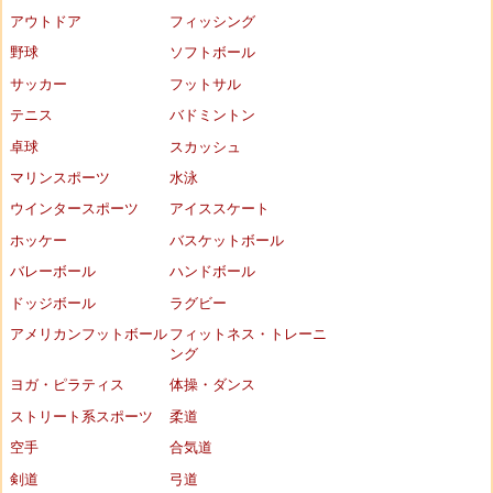
アウトドア
フィッシング
野球
ソフトボール
サッカー
フットサル
テニス
バドミントン
卓球
スカッシュ
マリンスポーツ
水泳
ウインタースポーツ
アイススケート
ホッケー
バスケットボール
バレーボール
ハンドボール
ドッジボール
ラグビー
アメリカンフットボール
フィットネス・トレーニ
ング
ヨガ・ピラティス
体操・ダンス
ストリート系スポーツ
柔道
空手
合気道
剣道
弓道