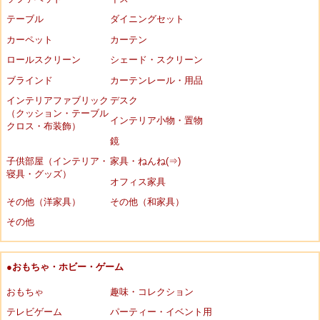
テーブル
ダイニングセット
カーペット
カーテン
ロールスクリーン
シェード・スクリーン
ブラインド
カーテンレール・用品
インテリアファブリック
デスク
（クッション・テーブル
インテリア小物・置物
クロス・布装飾）
鏡
子供部屋（インテリア・
家具・ねんね(⇒)
寝具・グッズ）
オフィス家具
その他（洋家具）
その他（和家具）
その他
●おもちゃ・ホビー・ゲーム
おもちゃ
趣味・コレクション
テレビゲーム
パーティー・イベント用