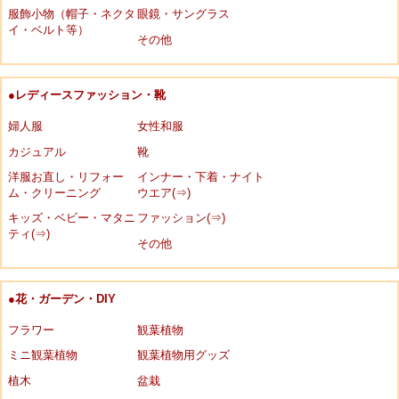
服飾小物（帽子・ネクタ
眼鏡・サングラス
イ・ベルト等）
その他
●レディースファッション・靴
婦人服
女性和服
カジュアル
靴
洋服お直し・リフォー
インナー・下着・ナイト
ム・クリーニング
ウエア(⇒)
キッズ・ベビー・マタニ
ファッション(⇒)
ティ(⇒)
その他
●花・ガーデン・DIY
フラワー
観葉植物
ミニ観葉植物
観葉植物用グッズ
植木
盆栽