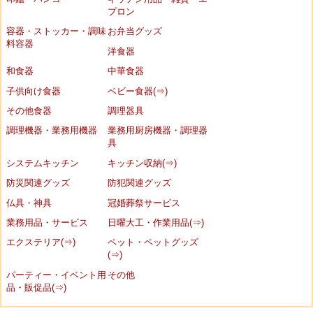
プロン
容器・ストッカー・調味
お弁当グッズ
料容器
洋食器
和食器
中華食器
子供向け食器
ベビー食器(⇒)
その他食器
調理器具
調理機器・業務用機器
業務用厨房機器・調理器
具
システムキッチン
キッチン収納(⇒)
防災関連グッズ
防犯関連グッズ
仏具・神具
冠婚葬祭サービス
業務用品・サービス
日曜大工・作業用品(⇒)
エクステリア(⇒)
ペット・ペットグッズ
(⇒)
パーティー・イベント用
その他
品・販促品(⇒)