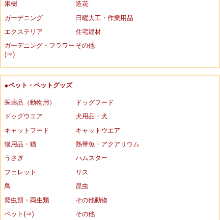
果樹
造花
ガーデニング
日曜大工・作業用品
エクステリア
住宅建材
ガーデニング・フラワー
その他
(⇒)
●ペット・ペットグッズ
医薬品（動物用）
ドッグフード
ドッグウエア
犬用品・犬
キャットフード
キャットウエア
猫用品・猫
熱帯魚・アクアリウム
うさぎ
ハムスター
フェレット
リス
鳥
昆虫
爬虫類・両生類
その他動物
ペット(⇒)
その他