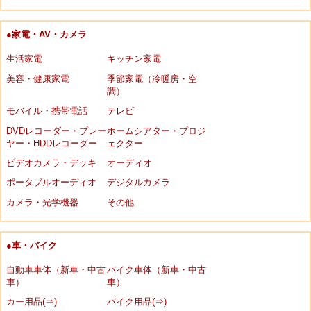
●家電・AV・カメラ
生活家電
キッチン家電
美容・健康家電
季節家電（冷暖房・空
調）
モバイル・携帯電話
テレビ
DVDレコーダー・プレー
ホームシアター・プロジ
ヤー・HDDレコーダー
ェクター
ビデオカメラ・デッキ
オーディオ
ポータブルオーディオ
デジタルカメラ
カメラ・光学機器
その他
●車・バイク
自動車車体（新車・中古
バイク車体（新車・中古
車）
車）
カー用品(⇒)
バイク用品(⇒)