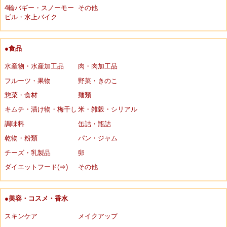
4輪バギー・スノーモー
その他
ビル・水上バイク
●食品
水産物・水産加工品
肉・肉加工品
フルーツ・果物
野菜・きのこ
惣菜・食材
麺類
キムチ・漬け物・梅干し
米・雑穀・シリアル
調味料
缶詰・瓶詰
乾物・粉類
パン・ジャム
チーズ・乳製品
卵
ダイエットフード(⇒)
その他
●美容・コスメ・香水
スキンケア
メイクアップ