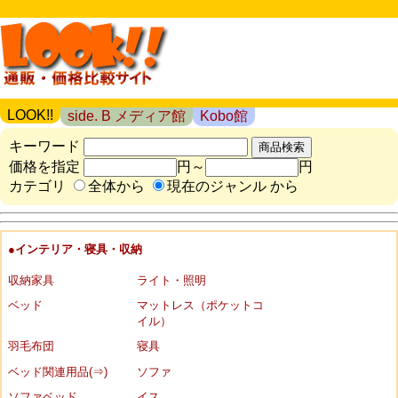
LOOK!!
side. B メディア館
Kobo館
キーワード
価格を指定
円～
円
カテゴリ
全体から
現在のジャンル から
●インテリア・寝具・収納
収納家具
ライト・照明
ベッド
マットレス（ポケットコ
イル）
羽毛布団
寝具
ベッド関連用品(⇒)
ソファ
ソファベッド
イス