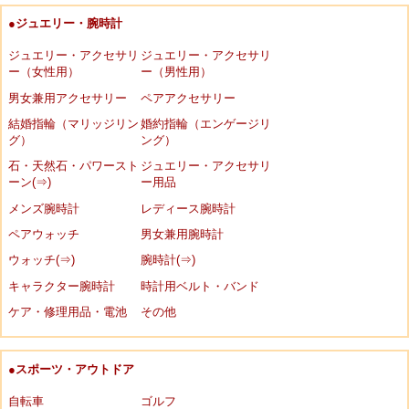
●ジュエリー・腕時計
ジュエリー・アクセサリ
ジュエリー・アクセサリ
ー（女性用）
ー（男性用）
男女兼用アクセサリー
ペアアクセサリー
結婚指輪（マリッジリン
婚約指輪（エンゲージリ
グ）
ング）
石・天然石・パワースト
ジュエリー・アクセサリ
ーン(⇒)
ー用品
メンズ腕時計
レディース腕時計
ペアウォッチ
男女兼用腕時計
ウォッチ(⇒)
腕時計(⇒)
キャラクター腕時計
時計用ベルト・バンド
ケア・修理用品・電池
その他
●スポーツ・アウトドア
自転車
ゴルフ