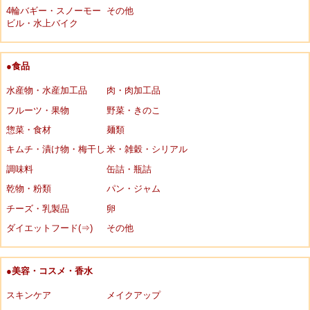
4輪バギー・スノーモー
その他
ビル・水上バイク
●食品
水産物・水産加工品
肉・肉加工品
フルーツ・果物
野菜・きのこ
惣菜・食材
麺類
キムチ・漬け物・梅干し
米・雑穀・シリアル
調味料
缶詰・瓶詰
乾物・粉類
パン・ジャム
チーズ・乳製品
卵
ダイエットフード(⇒)
その他
●美容・コスメ・香水
スキンケア
メイクアップ