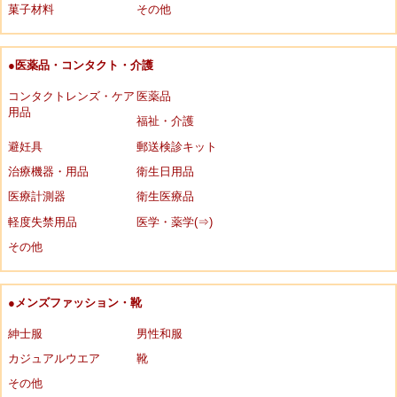
菓子材料
その他
●医薬品・コンタクト・介護
コンタクトレンズ・ケア
医薬品
用品
福祉・介護
避妊具
郵送検診キット
治療機器・用品
衛生日用品
医療計測器
衛生医療品
軽度失禁用品
医学・薬学(⇒)
その他
●メンズファッション・靴
紳士服
男性和服
カジュアルウエア
靴
その他