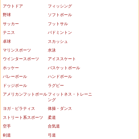
アウトドア
フィッシング
野球
ソフトボール
サッカー
フットサル
テニス
バドミントン
卓球
スカッシュ
マリンスポーツ
水泳
ウインタースポーツ
アイススケート
ホッケー
バスケットボール
バレーボール
ハンドボール
ドッジボール
ラグビー
アメリカンフットボール
フィットネス・トレーニ
ング
ヨガ・ピラティス
体操・ダンス
ストリート系スポーツ
柔道
空手
合気道
剣道
弓道