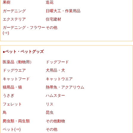
果樹
造花
ガーデニング
日曜大工・作業用品
エクステリア
住宅建材
ガーデニング・フラワー
その他
(⇒)
●ペット・ペットグッズ
医薬品（動物用）
ドッグフード
ドッグウエア
犬用品・犬
キャットフード
キャットウエア
猫用品・猫
熱帯魚・アクアリウム
うさぎ
ハムスター
フェレット
リス
鳥
昆虫
爬虫類・両生類
その他動物
ペット(⇒)
その他