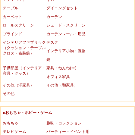
テーブル
ダイニングセット
カーペット
カーテン
ロールスクリーン
シェード・スクリーン
ブラインド
カーテンレール・用品
インテリアファブリック
デスク
（クッション・テーブル
インテリア小物・置物
クロス・布装飾）
鏡
子供部屋（インテリア・
家具・ねんね(⇒)
寝具・グッズ）
オフィス家具
その他（洋家具）
その他（和家具）
その他
●おもちゃ・ホビー・ゲーム
おもちゃ
趣味・コレクション
テレビゲーム
パーティー・イベント用