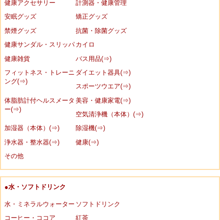
健康アクセサリー
計測器・健康管理
安眠グッズ
矯正グッズ
禁煙グッズ
抗菌・除菌グッズ
健康サンダル・スリッパ
カイロ
健康雑貨
バス用品(⇒)
フィットネス・トレーニ
ダイエット器具(⇒)
ング(⇒)
スポーツウエア(⇒)
体脂肪計付ヘルスメータ
美容・健康家電(⇒)
ー(⇒)
空気清浄機（本体）(⇒)
加湿器（本体）(⇒)
除湿機(⇒)
浄水器・整水器(⇒)
健康(⇒)
その他
●水・ソフトドリンク
水・ミネラルウォーター
ソフトドリンク
コーヒー・ココア
紅茶