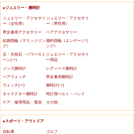
●ジュエリー・腕時計
ジュエリー・アクセサリ
ジュエリー・アクセサリ
ー（女性用）
ー（男性用）
男女兼用アクセサリー
ペアアクセサリー
結婚指輪（マリッジリン
婚約指輪（エンゲージリ
グ）
ング）
石・天然石・パワースト
ジュエリー・アクセサリ
ーン(⇒)
ー用品
メンズ腕時計
レディース腕時計
ペアウォッチ
男女兼用腕時計
ウォッチ(⇒)
腕時計(⇒)
キャラクター腕時計
時計用ベルト・バンド
ケア・修理用品・電池
その他
●スポーツ・アウトドア
自転車
ゴルフ