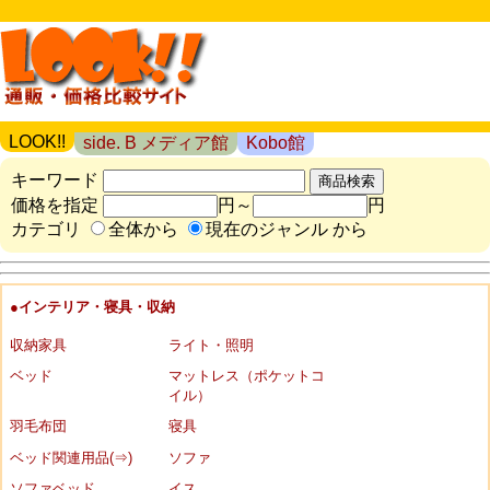
LOOK!!
side. B メディア館
Kobo館
キーワード
価格を指定
円～
円
カテゴリ
全体から
現在のジャンル から
●インテリア・寝具・収納
収納家具
ライト・照明
ベッド
マットレス（ポケットコ
イル）
羽毛布団
寝具
ベッド関連用品(⇒)
ソファ
ソファベッド
イス