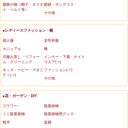
服飾小物（帽子・ネクタ
眼鏡・サングラス
イ・ベルト等）
その他
●レディースファッション・靴
婦人服
女性和服
カジュアル
靴
洋服お直し・リフォー
インナー・下着・ナイト
ム・クリーニング
ウエア(⇒)
キッズ・ベビー・マタニ
ファッション(⇒)
ティ(⇒)
その他
●花・ガーデン・DIY
フラワー
観葉植物
ミニ観葉植物
観葉植物用グッズ
植木
盆栽