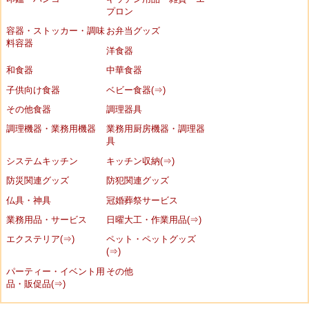
プロン
容器・ストッカー・調味
お弁当グッズ
料容器
洋食器
和食器
中華食器
子供向け食器
ベビー食器(⇒)
その他食器
調理器具
調理機器・業務用機器
業務用厨房機器・調理器
具
システムキッチン
キッチン収納(⇒)
防災関連グッズ
防犯関連グッズ
仏具・神具
冠婚葬祭サービス
業務用品・サービス
日曜大工・作業用品(⇒)
エクステリア(⇒)
ペット・ペットグッズ
(⇒)
パーティー・イベント用
その他
品・販促品(⇒)