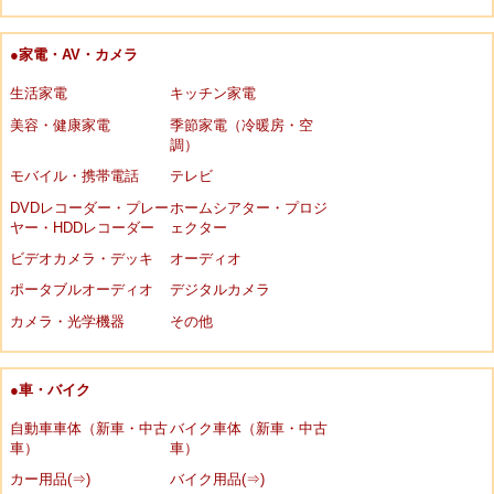
●家電・AV・カメラ
生活家電
キッチン家電
美容・健康家電
季節家電（冷暖房・空
調）
モバイル・携帯電話
テレビ
DVDレコーダー・プレー
ホームシアター・プロジ
ヤー・HDDレコーダー
ェクター
ビデオカメラ・デッキ
オーディオ
ポータブルオーディオ
デジタルカメラ
カメラ・光学機器
その他
●車・バイク
自動車車体（新車・中古
バイク車体（新車・中古
車）
車）
カー用品(⇒)
バイク用品(⇒)