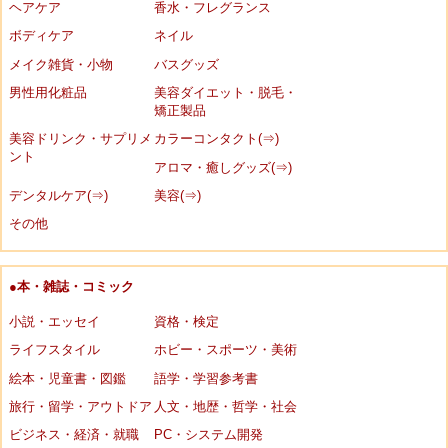
ヘアケア
香水・フレグランス
ボディケア
ネイル
メイク雑貨・小物
バスグッズ
男性用化粧品
美容ダイエット・脱毛・
矯正製品
美容ドリンク・サプリメ
カラーコンタクト(⇒)
ント
アロマ・癒しグッズ(⇒)
デンタルケア(⇒)
美容(⇒)
その他
●本・雑誌・コミック
小説・エッセイ
資格・検定
ライフスタイル
ホビー・スポーツ・美術
絵本・児童書・図鑑
語学・学習参考書
旅行・留学・アウトドア
人文・地歴・哲学・社会
ビジネス・経済・就職
PC・システム開発