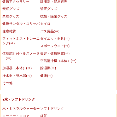
健康アクセサリー
計測器・健康管理
安眠グッズ
矯正グッズ
禁煙グッズ
抗菌・除菌グッズ
健康サンダル・スリッパ
カイロ
健康雑貨
バス用品(⇒)
フィットネス・トレーニ
ダイエット器具(⇒)
ング(⇒)
スポーツウエア(⇒)
体脂肪計付ヘルスメータ
美容・健康家電(⇒)
ー(⇒)
空気清浄機（本体）(⇒)
加湿器（本体）(⇒)
除湿機(⇒)
浄水器・整水器(⇒)
健康(⇒)
その他
●水・ソフトドリンク
水・ミネラルウォーター
ソフトドリンク
コーヒー・ココア
紅茶