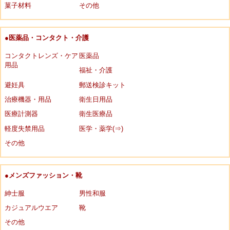
菓子材料
その他
●医薬品・コンタクト・介護
コンタクトレンズ・ケア
医薬品
用品
福祉・介護
避妊具
郵送検診キット
治療機器・用品
衛生日用品
医療計測器
衛生医療品
軽度失禁用品
医学・薬学(⇒)
その他
●メンズファッション・靴
紳士服
男性和服
カジュアルウエア
靴
その他