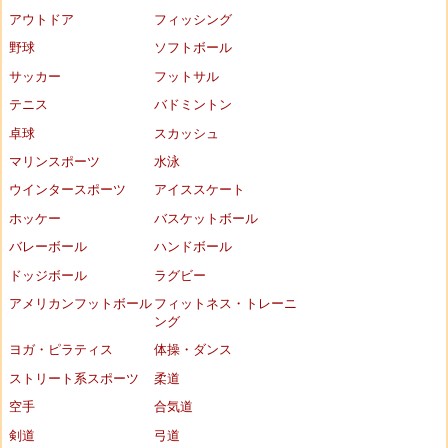
アウトドア
フィッシング
野球
ソフトボール
サッカー
フットサル
テニス
バドミントン
卓球
スカッシュ
マリンスポーツ
水泳
ウインタースポーツ
アイススケート
ホッケー
バスケットボール
バレーボール
ハンドボール
ドッジボール
ラグビー
アメリカンフットボール
フィットネス・トレーニ
ング
ヨガ・ピラティス
体操・ダンス
ストリート系スポーツ
柔道
空手
合気道
剣道
弓道