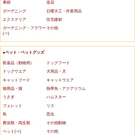
果樹
造花
ガーデニング
日曜大工・作業用品
エクステリア
住宅建材
ガーデニング・フラワー
その他
(⇒)
●ペット・ペットグッズ
医薬品（動物用）
ドッグフード
ドッグウエア
犬用品・犬
キャットフード
キャットウエア
猫用品・猫
熱帯魚・アクアリウム
うさぎ
ハムスター
フェレット
リス
鳥
昆虫
爬虫類・両生類
その他動物
ペット(⇒)
その他