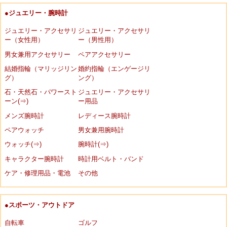
●ジュエリー・腕時計
ジュエリー・アクセサリ
ジュエリー・アクセサリ
ー（女性用）
ー（男性用）
男女兼用アクセサリー
ペアアクセサリー
結婚指輪（マリッジリン
婚約指輪（エンゲージリ
グ）
ング）
石・天然石・パワースト
ジュエリー・アクセサリ
ーン(⇒)
ー用品
メンズ腕時計
レディース腕時計
ペアウォッチ
男女兼用腕時計
ウォッチ(⇒)
腕時計(⇒)
キャラクター腕時計
時計用ベルト・バンド
ケア・修理用品・電池
その他
●スポーツ・アウトドア
自転車
ゴルフ