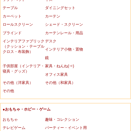
テーブル
ダイニングセット
カーペット
カーテン
ロールスクリーン
シェード・スクリーン
ブラインド
カーテンレール・用品
インテリアファブリック
デスク
（クッション・テーブル
インテリア小物・置物
クロス・布装飾）
鏡
子供部屋（インテリア・
家具・ねんね(⇒)
寝具・グッズ）
オフィス家具
その他（洋家具）
その他（和家具）
その他
●おもちゃ・ホビー・ゲーム
おもちゃ
趣味・コレクション
テレビゲーム
パーティー・イベント用