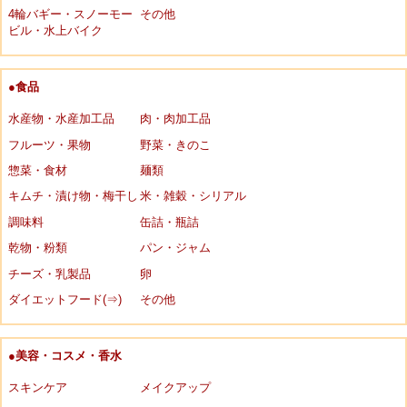
4輪バギー・スノーモー
その他
ビル・水上バイク
●食品
水産物・水産加工品
肉・肉加工品
フルーツ・果物
野菜・きのこ
惣菜・食材
麺類
キムチ・漬け物・梅干し
米・雑穀・シリアル
調味料
缶詰・瓶詰
乾物・粉類
パン・ジャム
チーズ・乳製品
卵
ダイエットフード(⇒)
その他
●美容・コスメ・香水
スキンケア
メイクアップ