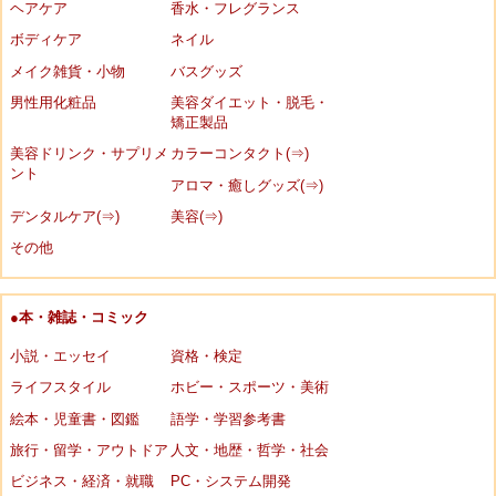
ヘアケア
香水・フレグランス
ボディケア
ネイル
メイク雑貨・小物
バスグッズ
男性用化粧品
美容ダイエット・脱毛・
矯正製品
美容ドリンク・サプリメ
カラーコンタクト(⇒)
ント
アロマ・癒しグッズ(⇒)
デンタルケア(⇒)
美容(⇒)
その他
●本・雑誌・コミック
小説・エッセイ
資格・検定
ライフスタイル
ホビー・スポーツ・美術
絵本・児童書・図鑑
語学・学習参考書
旅行・留学・アウトドア
人文・地歴・哲学・社会
ビジネス・経済・就職
PC・システム開発