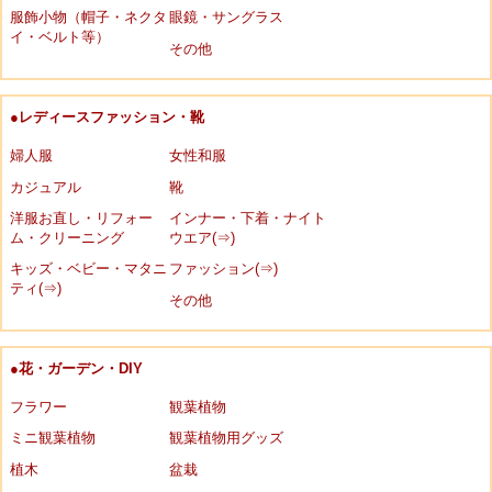
服飾小物（帽子・ネクタ
眼鏡・サングラス
イ・ベルト等）
その他
●レディースファッション・靴
婦人服
女性和服
カジュアル
靴
洋服お直し・リフォー
インナー・下着・ナイト
ム・クリーニング
ウエア(⇒)
キッズ・ベビー・マタニ
ファッション(⇒)
ティ(⇒)
その他
●花・ガーデン・DIY
フラワー
観葉植物
ミニ観葉植物
観葉植物用グッズ
植木
盆栽