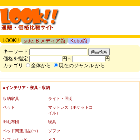
LOOK!!
side. B メディア館
Kobo館
キーワード
価格を指定
円～
円
カテゴリ
全体から
現在のジャンル から
●インテリア・寝具・収納
収納家具
ライト・照明
ベッド
マットレス（ポケットコ
イル）
羽毛布団
寝具
ベッド関連用品(⇒)
ソファ
ソファベッド
イス