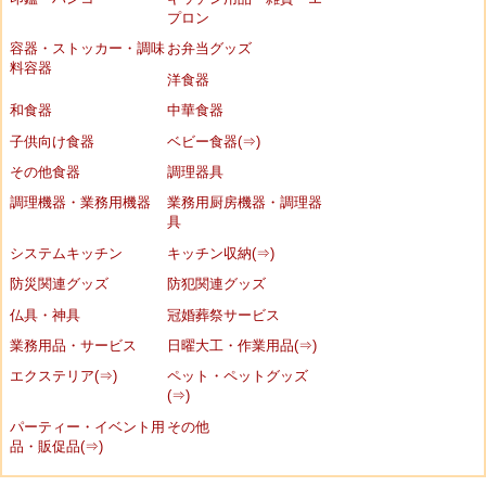
プロン
容器・ストッカー・調味
お弁当グッズ
料容器
洋食器
和食器
中華食器
子供向け食器
ベビー食器(⇒)
その他食器
調理器具
調理機器・業務用機器
業務用厨房機器・調理器
具
システムキッチン
キッチン収納(⇒)
防災関連グッズ
防犯関連グッズ
仏具・神具
冠婚葬祭サービス
業務用品・サービス
日曜大工・作業用品(⇒)
エクステリア(⇒)
ペット・ペットグッズ
(⇒)
パーティー・イベント用
その他
品・販促品(⇒)