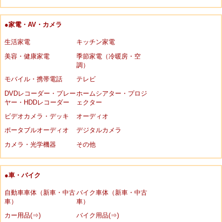
●家電・AV・カメラ
生活家電
キッチン家電
美容・健康家電
季節家電（冷暖房・空
調）
モバイル・携帯電話
テレビ
DVDレコーダー・プレー
ホームシアター・プロジ
ヤー・HDDレコーダー
ェクター
ビデオカメラ・デッキ
オーディオ
ポータブルオーディオ
デジタルカメラ
カメラ・光学機器
その他
●車・バイク
自動車車体（新車・中古
バイク車体（新車・中古
車）
車）
カー用品(⇒)
バイク用品(⇒)