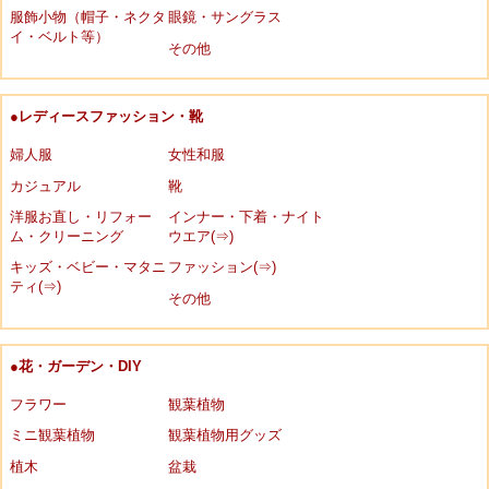
服飾小物（帽子・ネクタ
眼鏡・サングラス
イ・ベルト等）
その他
●レディースファッション・靴
婦人服
女性和服
カジュアル
靴
洋服お直し・リフォー
インナー・下着・ナイト
ム・クリーニング
ウエア(⇒)
キッズ・ベビー・マタニ
ファッション(⇒)
ティ(⇒)
その他
●花・ガーデン・DIY
フラワー
観葉植物
ミニ観葉植物
観葉植物用グッズ
植木
盆栽