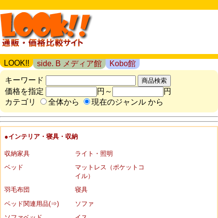
LOOK!!
side. B メディア館
Kobo館
キーワード
価格を指定
円～
円
カテゴリ
全体から
現在のジャンル から
●インテリア・寝具・収納
収納家具
ライト・照明
ベッド
マットレス（ポケットコ
イル）
羽毛布団
寝具
ベッド関連用品(⇒)
ソファ
ソファベッド
イス