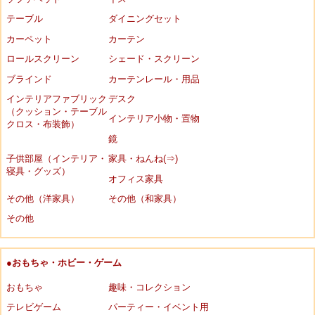
テーブル
ダイニングセット
カーペット
カーテン
ロールスクリーン
シェード・スクリーン
ブラインド
カーテンレール・用品
インテリアファブリック
デスク
（クッション・テーブル
インテリア小物・置物
クロス・布装飾）
鏡
子供部屋（インテリア・
家具・ねんね(⇒)
寝具・グッズ）
オフィス家具
その他（洋家具）
その他（和家具）
その他
●おもちゃ・ホビー・ゲーム
おもちゃ
趣味・コレクション
テレビゲーム
パーティー・イベント用