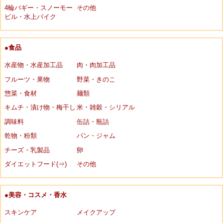
4輪バギー・スノーモー
その他
ビル・水上バイク
●食品
水産物・水産加工品
肉・肉加工品
フルーツ・果物
野菜・きのこ
惣菜・食材
麺類
キムチ・漬け物・梅干し
米・雑穀・シリアル
調味料
缶詰・瓶詰
乾物・粉類
パン・ジャム
チーズ・乳製品
卵
ダイエットフード(⇒)
その他
●美容・コスメ・香水
スキンケア
メイクアップ