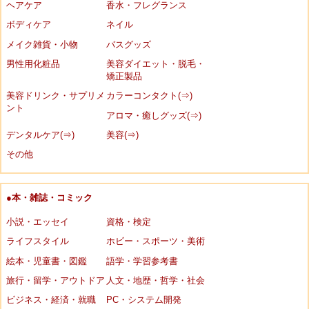
ヘアケア
香水・フレグランス
ボディケア
ネイル
メイク雑貨・小物
バスグッズ
男性用化粧品
美容ダイエット・脱毛・
矯正製品
美容ドリンク・サプリメ
カラーコンタクト(⇒)
ント
アロマ・癒しグッズ(⇒)
デンタルケア(⇒)
美容(⇒)
その他
●本・雑誌・コミック
小説・エッセイ
資格・検定
ライフスタイル
ホビー・スポーツ・美術
絵本・児童書・図鑑
語学・学習参考書
旅行・留学・アウトドア
人文・地歴・哲学・社会
ビジネス・経済・就職
PC・システム開発