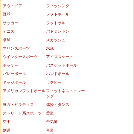
アウトドア
フィッシング
野球
ソフトボール
サッカー
フットサル
テニス
バドミントン
卓球
スカッシュ
マリンスポーツ
水泳
ウインタースポーツ
アイススケート
ホッケー
バスケットボール
バレーボール
ハンドボール
ドッジボール
ラグビー
アメリカンフットボール
フィットネス・トレーニ
ング
ヨガ・ピラティス
体操・ダンス
ストリート系スポーツ
柔道
空手
合気道
剣道
弓道