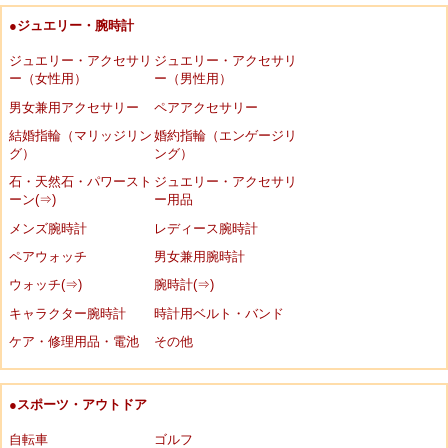
●ジュエリー・腕時計
ジュエリー・アクセサリ
ジュエリー・アクセサリ
ー（女性用）
ー（男性用）
男女兼用アクセサリー
ペアアクセサリー
結婚指輪（マリッジリン
婚約指輪（エンゲージリ
グ）
ング）
石・天然石・パワースト
ジュエリー・アクセサリ
ーン(⇒)
ー用品
メンズ腕時計
レディース腕時計
ペアウォッチ
男女兼用腕時計
ウォッチ(⇒)
腕時計(⇒)
キャラクター腕時計
時計用ベルト・バンド
ケア・修理用品・電池
その他
●スポーツ・アウトドア
自転車
ゴルフ