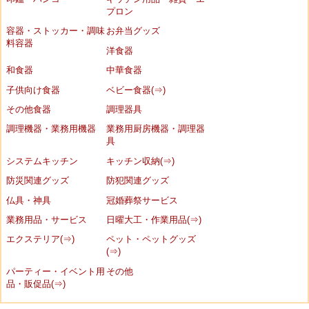
プロン
容器・ストッカー・調味
お弁当グッズ
料容器
洋食器
和食器
中華食器
子供向け食器
ベビー食器(⇒)
その他食器
調理器具
調理機器・業務用機器
業務用厨房機器・調理器
具
システムキッチン
キッチン収納(⇒)
防災関連グッズ
防犯関連グッズ
仏具・神具
冠婚葬祭サービス
業務用品・サービス
日曜大工・作業用品(⇒)
エクステリア(⇒)
ペット・ペットグッズ
(⇒)
パーティー・イベント用
その他
品・販促品(⇒)