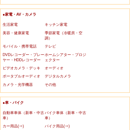
●家電・AV・カメラ
生活家電
キッチン家電
美容・健康家電
季節家電（冷暖房・空
調）
モバイル・携帯電話
テレビ
DVDレコーダー・プレー
ホームシアター・プロジ
ヤー・HDDレコーダー
ェクター
ビデオカメラ・デッキ
オーディオ
ポータブルオーディオ
デジタルカメラ
カメラ・光学機器
その他
●車・バイク
自動車車体（新車・中古
バイク車体（新車・中古
車）
車）
カー用品(⇒)
バイク用品(⇒)