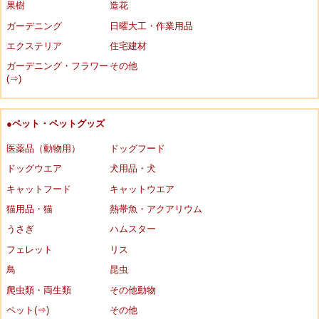
果樹
造花
ガーデニング
日曜大工・作業用品
エクステリア
住宅建材
ガーデニング・フラワー
その他
(⇒)
●ペット・ペットグッズ
医薬品（動物用）
ドッグフード
ドッグウエア
犬用品・犬
キャットフード
キャットウエア
猫用品・猫
熱帯魚・アクアリウム
うさぎ
ハムスター
フェレット
リス
鳥
昆虫
爬虫類・両生類
その他動物
ペット(⇒)
その他