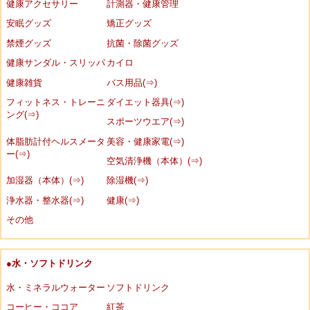
健康アクセサリー
計測器・健康管理
安眠グッズ
矯正グッズ
禁煙グッズ
抗菌・除菌グッズ
健康サンダル・スリッパ
カイロ
健康雑貨
バス用品(⇒)
フィットネス・トレーニ
ダイエット器具(⇒)
ング(⇒)
スポーツウエア(⇒)
体脂肪計付ヘルスメータ
美容・健康家電(⇒)
ー(⇒)
空気清浄機（本体）(⇒)
加湿器（本体）(⇒)
除湿機(⇒)
浄水器・整水器(⇒)
健康(⇒)
その他
●水・ソフトドリンク
水・ミネラルウォーター
ソフトドリンク
コーヒー・ココア
紅茶