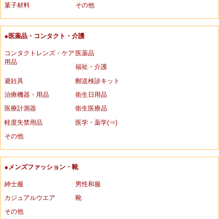
菓子材料
その他
●医薬品・コンタクト・介護
コンタクトレンズ・ケア
医薬品
用品
福祉・介護
避妊具
郵送検診キット
治療機器・用品
衛生日用品
医療計測器
衛生医療品
軽度失禁用品
医学・薬学(⇒)
その他
●メンズファッション・靴
紳士服
男性和服
カジュアルウエア
靴
その他