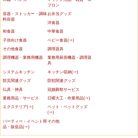
プロン
容器・ストッカー・調味
お弁当グッズ
料容器
洋食器
和食器
中華食器
子供向け食器
ベビー食器(⇒)
その他食器
調理器具
調理機器・業務用機器
業務用厨房機器・調理器
具
システムキッチン
キッチン収納(⇒)
防災関連グッズ
防犯関連グッズ
仏具・神具
冠婚葬祭サービス
業務用品・サービス
日曜大工・作業用品(⇒)
エクステリア(⇒)
ペット・ペットグッズ
(⇒)
パーティー・イベント用
その他
品・販促品(⇒)