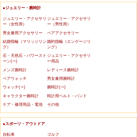
●ジュエリー・腕時計
ジュエリー・アクセサリ
ジュエリー・アクセサリ
ー（女性用）
ー（男性用）
男女兼用アクセサリー
ペアアクセサリー
結婚指輪（マリッジリン
婚約指輪（エンゲージリ
グ）
ング）
石・天然石・パワースト
ジュエリー・アクセサリ
ーン(⇒)
ー用品
メンズ腕時計
レディース腕時計
ペアウォッチ
男女兼用腕時計
ウォッチ(⇒)
腕時計(⇒)
キャラクター腕時計
時計用ベルト・バンド
ケア・修理用品・電池
その他
●スポーツ・アウトドア
自転車
ゴルフ