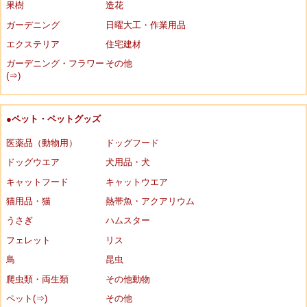
果樹
造花
ガーデニング
日曜大工・作業用品
エクステリア
住宅建材
ガーデニング・フラワー
その他
(⇒)
●ペット・ペットグッズ
医薬品（動物用）
ドッグフード
ドッグウエア
犬用品・犬
キャットフード
キャットウエア
猫用品・猫
熱帯魚・アクアリウム
うさぎ
ハムスター
フェレット
リス
鳥
昆虫
爬虫類・両生類
その他動物
ペット(⇒)
その他