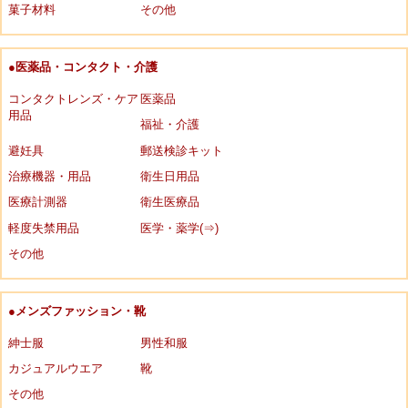
菓子材料
その他
●医薬品・コンタクト・介護
コンタクトレンズ・ケア
医薬品
用品
福祉・介護
避妊具
郵送検診キット
治療機器・用品
衛生日用品
医療計測器
衛生医療品
軽度失禁用品
医学・薬学(⇒)
その他
●メンズファッション・靴
紳士服
男性和服
カジュアルウエア
靴
その他