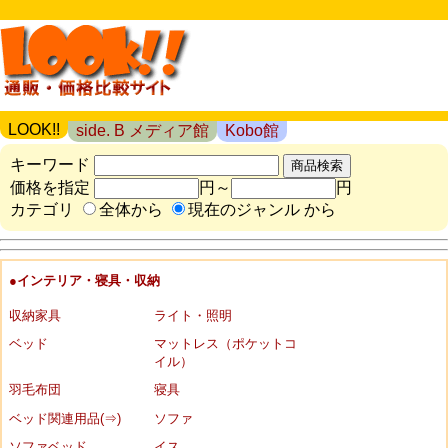
LOOK!!
side. B メディア館
Kobo館
キーワード
価格を指定
円～
円
カテゴリ
全体から
現在のジャンル から
●インテリア・寝具・収納
収納家具
ライト・照明
ベッド
マットレス（ポケットコ
イル）
羽毛布団
寝具
ベッド関連用品(⇒)
ソファ
ソファベッド
イス