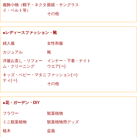
服飾小物（帽子・ネクタ
眼鏡・サングラス
イ・ベルト等）
その他
●レディースファッション・靴
婦人服
女性和服
カジュアル
靴
洋服お直し・リフォー
インナー・下着・ナイト
ム・クリーニング
ウエア(⇒)
キッズ・ベビー・マタニ
ファッション(⇒)
ティ(⇒)
その他
●花・ガーデン・DIY
フラワー
観葉植物
ミニ観葉植物
観葉植物用グッズ
植木
盆栽