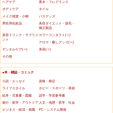
ヘアケア
香水・フレグランス
ボディケア
ネイル
メイク雑貨・小物
バスグッズ
男性用化粧品
美容ダイエット・脱毛・
矯正製品
美容ドリンク・サプリメ
カラーコンタクト(⇒)
ント
アロマ・癒しグッズ(⇒)
デンタルケア(⇒)
美容(⇒)
その他
●本・雑誌・コミック
小説・エッセイ
資格・検定
ライフスタイル
ホビー・スポーツ・美術
絵本・児童書・図鑑
語学・学習参考書
旅行・留学・アウトドア
人文・地歴・哲学・社会
ビジネス・経済・就職
PC・システム開発