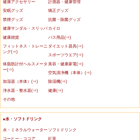
健康アクセサリー
計測器・健康管理
安眠グッズ
矯正グッズ
禁煙グッズ
抗菌・除菌グッズ
健康サンダル・スリッパ
カイロ
健康雑貨
バス用品(⇒)
フィットネス・トレーニ
ダイエット器具(⇒)
ング(⇒)
スポーツウエア(⇒)
体脂肪計付ヘルスメータ
美容・健康家電(⇒)
ー(⇒)
空気清浄機（本体）(⇒)
加湿器（本体）(⇒)
除湿機(⇒)
浄水器・整水器(⇒)
健康(⇒)
その他
●水・ソフトドリンク
水・ミネラルウォーター
ソフトドリンク
コーヒー・ココア
紅茶