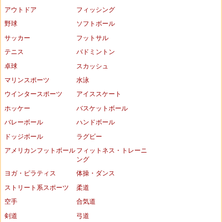
アウトドア
フィッシング
野球
ソフトボール
サッカー
フットサル
テニス
バドミントン
卓球
スカッシュ
マリンスポーツ
水泳
ウインタースポーツ
アイススケート
ホッケー
バスケットボール
バレーボール
ハンドボール
ドッジボール
ラグビー
アメリカンフットボール
フィットネス・トレーニ
ング
ヨガ・ピラティス
体操・ダンス
ストリート系スポーツ
柔道
空手
合気道
剣道
弓道