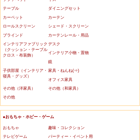
テーブル
ダイニングセット
カーペット
カーテン
ロールスクリーン
シェード・スクリーン
ブラインド
カーテンレール・用品
インテリアファブリック
デスク
（クッション・テーブル
インテリア小物・置物
クロス・布装飾）
鏡
子供部屋（インテリア・
家具・ねんね(⇒)
寝具・グッズ）
オフィス家具
その他（洋家具）
その他（和家具）
その他
●おもちゃ・ホビー・ゲーム
おもちゃ
趣味・コレクション
テレビゲーム
パーティー・イベント用