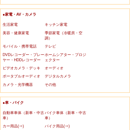
●家電・AV・カメラ
生活家電
キッチン家電
美容・健康家電
季節家電（冷暖房・空
調）
モバイル・携帯電話
テレビ
DVDレコーダー・プレー
ホームシアター・プロジ
ヤー・HDDレコーダー
ェクター
ビデオカメラ・デッキ
オーディオ
ポータブルオーディオ
デジタルカメラ
カメラ・光学機器
その他
●車・バイク
自動車車体（新車・中古
バイク車体（新車・中古
車）
車）
カー用品(⇒)
バイク用品(⇒)