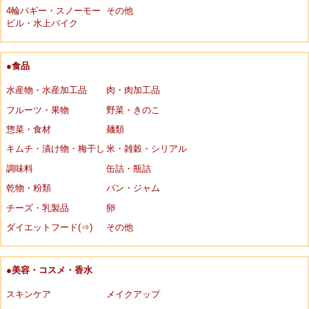
4輪バギー・スノーモー
その他
ビル・水上バイク
●食品
水産物・水産加工品
肉・肉加工品
フルーツ・果物
野菜・きのこ
惣菜・食材
麺類
キムチ・漬け物・梅干し
米・雑穀・シリアル
調味料
缶詰・瓶詰
乾物・粉類
パン・ジャム
チーズ・乳製品
卵
ダイエットフード(⇒)
その他
●美容・コスメ・香水
スキンケア
メイクアップ