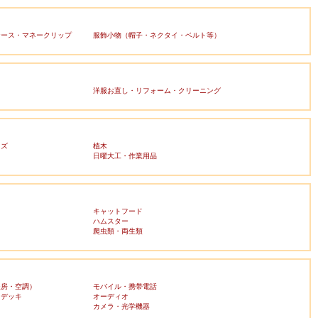
ケース・マネークリップ
服飾小物（帽子・ネクタイ・ベルト等）
洋服お直し・リフォーム・クリーニング
ッズ
植木
日曜大工・作業用品
キャットフード
ハムスター
爬虫類・両生類
暖房・空調）
モバイル・携帯電話
・デッキ
オーディオ
ラ
カメラ・光学機器