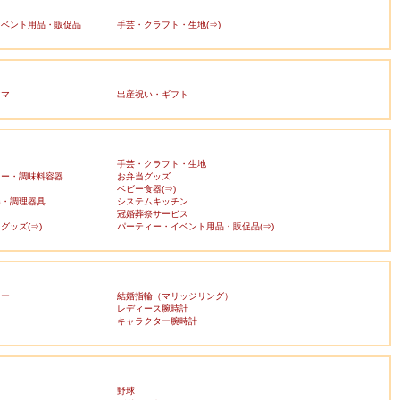
イベント用品・販促品
手芸・クラフト・生地(⇒)
ママ
出産祝い・ギフト
手芸・クラフト・生地
カー・調味料容器
お弁当グッズ
ベビー食器(⇒)
器・調理器具
システムキッチン
冠婚葬祭サービス
グッズ(⇒)
パーティー・イベント用品・販促品(⇒)
リー
結婚指輪（マリッジリング）
レディース腕時計
キャラクター腕時計
野球