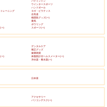
バドミントン
ウインタースポーツ
ハンドボール
・トレーニング
ヨガ・ピラティス
合気道
格闘技グッズ(⇒)
乗馬
ボウリング
⇒)
スポーツ(⇒)
デンタルケア
矯正グッズ
健康雑貨
⇒)
体脂肪計付ヘルスメーター(⇒)
浄水器・整水器(⇒)
日本茶
アクセサリー
ス
パソコンデスク(⇒)