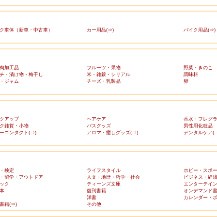
ク車体（新車・中古車）
カー用品(⇒)
バイク用品(⇒)
肉加工品
フルーツ・果物
野菜・きのこ
チ・漬け物・梅干し
米・雑穀・シリアル
調味料
・ジャム
チーズ・乳製品
卵
クアップ
ヘアケア
香水・フレグ
ク雑貨・小物
バスグッズ
男性用化粧品
ーコンタクト(⇒)
アロマ・癒しグッズ(⇒)
デンタルケア(⇒
・検定
ライフスタイル
ホビー・スポ
・留学・アウトドア
人文・地歴・哲学・社会
ビジネス・経
ック
ティーンズ文庫
エンターテイ
本
復刊書籍
オンデマンド
洋書
カレンダー・
書籍(⇒)
その他