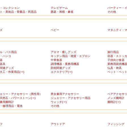
・コレクション
テレビゲーム
パーティー・
ト・美術品・骨董品・民芸品
囲碁・将棋・麻雀
その他
ズ
ベビー
マタニティ・
ル・バス用品
アロマ・癒しグッズ
旅行用品
・ハンコ
キッチン用品・雑貨・エプロン
容器・ストッ
器
中華食器
子供向け食器
器具
調理機器・業務用機器
業務用厨房機
関連グッズ
防犯関連グッズ
仏具・神具
大工・作業用品(⇒)
エクステリア(⇒)
ペット・ペット
エリー・アクセサリー（男性用）
男女兼用アクセサリー
ペアアクセサ
天然石・パワーストーン(⇒)
ジュエリー・アクセサリー用品
メンズ腕時計
兼用腕時計
ウォッチ(⇒)
腕時計(⇒)
・修理用品・電池
その他
フ
アウトドア
フィッシング