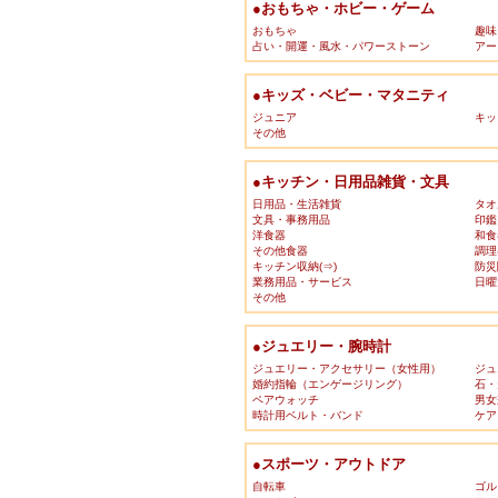
●おもちゃ・ホビー・ゲーム
おもちゃ
趣味
占い・開運・風水・パワーストーン
アー
●キッズ・ベビー・マタニティ
ジュニア
キッ
その他
●キッチン・日用品雑貨・文具
日用品・生活雑貨
タオ
文具・事務用品
印鑑
洋食器
和食
その他食器
調理
キッチン収納(⇒)
防災
業務用品・サービス
日曜
その他
●ジュエリー・腕時計
ジュエリー・アクセサリー（女性用）
ジュ
婚約指輪（エンゲージリング）
石・
ペアウォッチ
男女
時計用ベルト・バンド
ケア
●スポーツ・アウトドア
自転車
ゴル