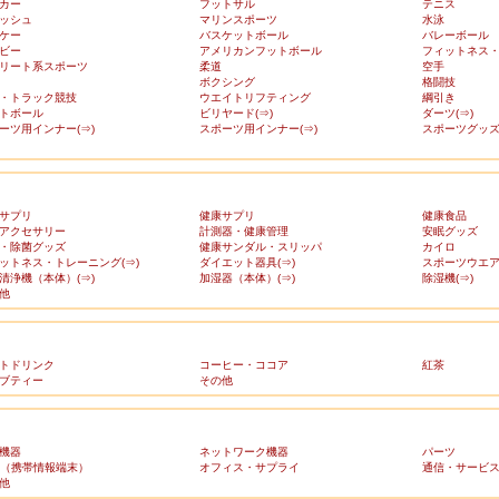
カー
フットサル
テニス
ッシュ
マリンスポーツ
水泳
ケー
バスケットボール
バレーボール
ビー
アメリカンフットボール
フィットネス
リート系スポーツ
柔道
空手
ボクシング
格闘技
・トラック競技
ウエイトリフティング
綱引き
トボール
ビリヤード(⇒)
ダーツ(⇒)
ーツ用インナー(⇒)
スポーツ用インナー(⇒)
スポーツグッズ(
サプリ
健康サプリ
健康食品
アクセサリー
計測器・健康管理
安眠グッズ
・除菌グッズ
健康サンダル・スリッパ
カイロ
ットネス・トレーニング(⇒)
ダイエット器具(⇒)
スポーツウエア(
清浄機（本体）(⇒)
加湿器（本体）(⇒)
除湿機(⇒)
他
トドリンク
コーヒー・ココア
紅茶
ブティー
その他
機器
ネットワーク機器
パーツ
A（携帯情報端末）
オフィス・サプライ
通信・サービ
他