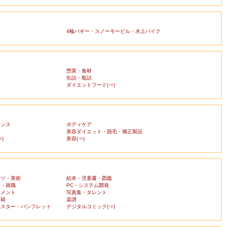
4輪バギー・スノーモービル・水上バイク
惣菜・食材
缶詰・瓶詰
ダイエットフード(⇒)
ランス
ボディケア
美容ダイエット・脱毛・矯正製品
)
美容(⇒)
ーツ・美術
絵本・児童書・図鑑
済・就職
PC・システム開発
ンメント
写真集・タレント
書籍
楽譜
ポスター・パンフレット
デジタルコミック(⇒)