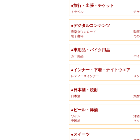
●旅行・出張・チケット
トラベル
チケ
●デジタルコンテンツ
音楽ダウンロード
動画
電子書籍
その
●車用品・バイク用品
カー用品
バイ
●インナー・下着・ナイトウエア
レディースインナー
メン
●日本酒・焼酎
日本酒
焼酎
●ビール・洋酒
ワイン
洋酒
中国酒
マッ
●スイーツ