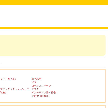
)
ポケットコイル）
羽毛布団
イス
ロールスクリーン
ァブリック（クッション・テー
デスク
布装飾）
インテリア小物・置物
その他（洋家具）