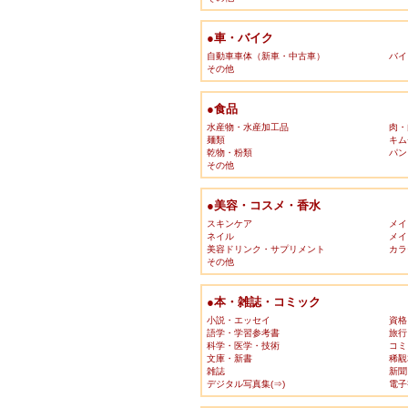
●車・バイク
自動車車体（新車・中古車）
バイ
その他
●食品
水産物・水産加工品
肉・
麺類
キム
乾物・粉類
パン
その他
●美容・コスメ・香水
スキンケア
メイ
ネイル
メイ
美容ドリンク・サプリメント
カラ
その他
●本・雑誌・コミック
小説・エッセイ
資格
語学・学習参考書
旅行
科学・医学・技術
コミ
文庫・新書
稀覯
雑誌
新聞
デジタル写真集(⇒)
電子