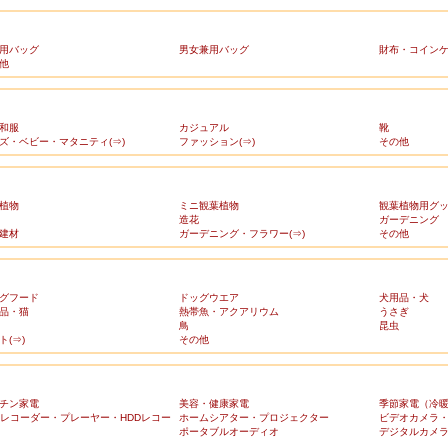
用バッグ
男女兼用バッグ
財布・コイン
他
和服
カジュアル
靴
ズ・ベビー・マタニティ(⇒)
ファッション(⇒)
その他
植物
ミニ観葉植物
観葉植物用グ
造花
ガーデニング
建材
ガーデニング・フラワー(⇒)
その他
グフード
ドッグウエア
犬用品・犬
品・猫
熱帯魚・アクアリウム
うさぎ
鳥
昆虫
ト(⇒)
その他
チン家電
美容・健康家電
季節家電（冷
Dレコーダー・プレーヤー・HDDレコー
ホームシアター・プロジェクター
ビデオカメラ
ポータブルオーディオ
デジタルカメ