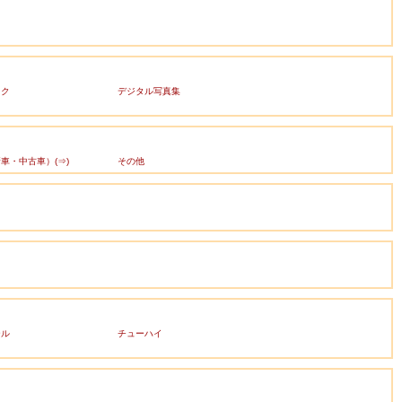
ック
デジタル写真集
車・中古車）(⇒)
その他
ール
チューハイ