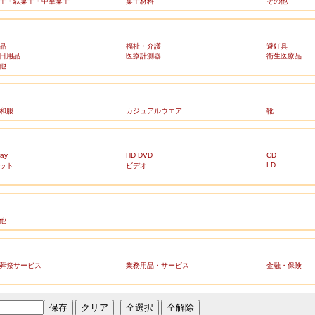
子・駄菓子・中華菓子
菓子材料
その他
品
福祉・介護
避妊具
日用品
医療計測器
衛生医療品
他
和服
カジュアルウエア
靴
ray
HD DVD
CD
LD
ット
ビデオ
他
葬祭サービス
業務用品・サービス
金融・保険
-