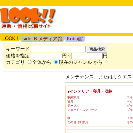
LOOK!!
side. B メディア館
Kobo館
キーワード
価格を指定
円～
円
カテゴリ
全体から
現在のジャンル から
メンテナンス、またはリクエスト
●インテリア・寝具・収納
収納家具
ライ
寝具
ベッ
テーブル
ダイ
シェード・スクリーン
ブラ
鏡
子供
その他（和家具）
その