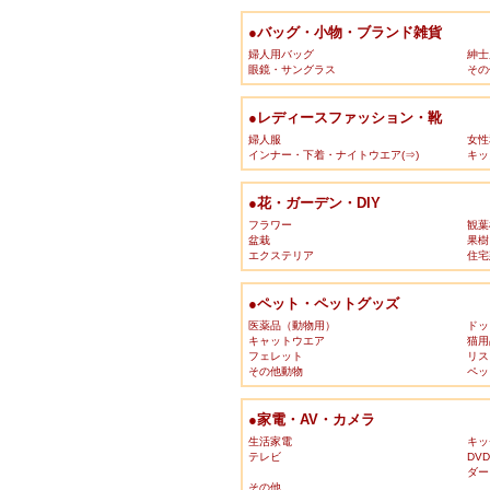
●バッグ・小物・ブランド雑貨
婦人用バッグ
紳士
眼鏡・サングラス
その
●レディースファッション・靴
婦人服
女性
インナー・下着・ナイトウエア(⇒)
キッ
●花・ガーデン・DIY
フラワー
観葉
盆栽
果樹
エクステリア
住宅
●ペット・ペットグッズ
医薬品（動物用）
ドッ
キャットウエア
猫用
フェレット
リス
その他動物
ペッ
●家電・AV・カメラ
生活家電
キッ
テレビ
DV
ダー
その他