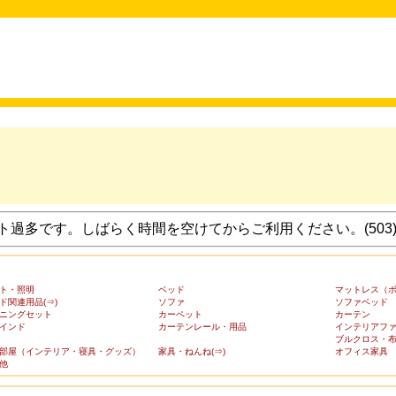
過多です。しばらく時間を空けてからご利用ください。(503
ト・照明
ベッド
マットレス（
ド関連用品(⇒)
ソファ
ソファベッド
ニングセット
カーペット
カーテン
インド
カーテンレール・用品
インテリアフ
ブルクロス・
部屋（インテリア・寝具・グッズ）
家具・ねんね(⇒)
オフィス家具
他