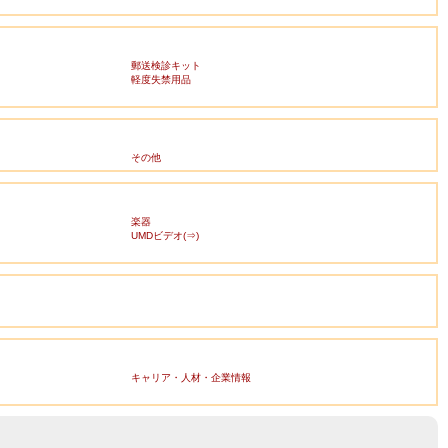
郵送検診キット
軽度失禁用品
その他
楽器
UMDビデオ(⇒)
キャリア・人材・企業情報