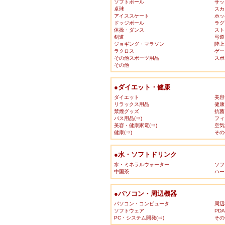
ソフトボール
サッ
卓球
スカ
アイススケート
ホッ
ドッジボール
ラグ
体操・ダンス
スト
剣道
弓道
ジョギング・マラソン
陸上
ラクロス
ゲー
その他スポーツ用品
スポ
その他
●ダイエット・健康
ダイエット
美容
リラックス用品
健康
禁煙グッズ
抗菌
バス用品(⇒)
フィ
美容・健康家電(⇒)
空気
健康(⇒)
その
●水・ソフトドリンク
水・ミネラルウォーター
ソフ
中国茶
ハー
●パソコン・周辺機器
パソコン・コンピュータ
周辺
ソフトウェア
PD
PC・システム開発(⇒)
その