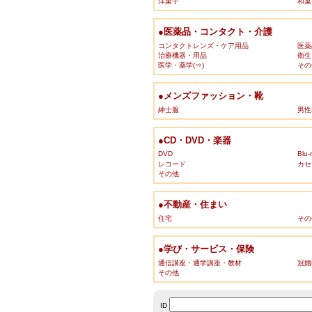
洋菓子
和菓
●医薬品・コンタクト・介護
コンタクトレンズ・ケア用品
医薬
治療機器・用品
衛生
医学・薬学(⇒)
その
●メンズファッション・靴
紳士服
男性
●CD・DVD・楽器
DVD
Blu-
レコード
カセ
その他
●不動産・住まい
住宅
その
●学び・サービス・保険
通信講座・通学講座・教材
冠婚
その他
ID