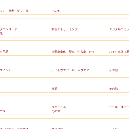
ット・金券・ギフト券
その他
ダウンロード
動画ストリーミング
デジタルコミ
他
ク用品
自動車車体（新車・中古車）(⇒)
バイク車体（新
ズインナー
ナイトウエア・ルームウエア
その他
梅酒
その他
リキュール
ビール・地ビ
コリ
その他