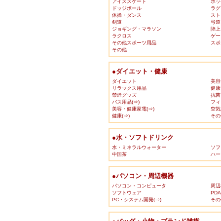
アイススケート
ホッ
ドッジボール
ラグ
体操・ダンス
スト
剣道
弓道
ジョギング・マラソン
陸上
ラクロス
ゲー
その他スポーツ用品
スポ
その他
●ダイエット・健康
ダイエット
美容
リラックス用品
健康
禁煙グッズ
抗菌
バス用品(⇒)
フィ
美容・健康家電(⇒)
空気
健康(⇒)
その
●水・ソフトドリンク
水・ミネラルウォーター
ソフ
中国茶
ハー
●パソコン・周辺機器
パソコン・コンピュータ
周辺
ソフトウェア
PD
PC・システム開発(⇒)
その