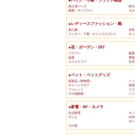
●バッグ・小物・ブランド雑貨
婦人用バッグ
紳士
眼鏡・サングラス
その
●レディースファッション・靴
婦人服
女性
インナー・下着・ナイトウエア(⇒)
キッ
●花・ガーデン・DIY
フラワー
観葉
盆栽
果樹
エクステリア
住宅
●ペット・ペットグッズ
医薬品（動物用）
ドッ
キャットウエア
猫用
フェレット
リス
その他動物
ペッ
●家電・AV・カメラ
生活家電
キッ
テレビ
DV
ダー
その他