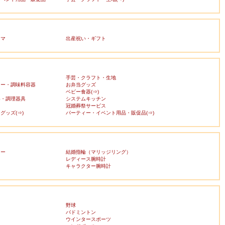
ママ
出産祝い・ギフト
手芸・クラフト・生地
カー・調味料容器
お弁当グッズ
ベビー食器(⇒)
器・調理器具
システムキッチン
冠婚葬祭サービス
グッズ(⇒)
パーティー・イベント用品・販促品(⇒)
リー
結婚指輪（マリッジリング）
レディース腕時計
キャラクター腕時計
野球
バドミントン
ウインタースポーツ