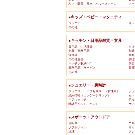
占い・開運・風水・パワーストーン
アー
●キッズ・ベビー・マタニティ
ジュニア
キッ
その他
●キッチン・日用品雑貨・文具
日用品・生活雑貨
タオ
文具・事務用品
印鑑
洋食器
和食
その他食器
調理
キッチン収納(⇒)
防災
業務用品・サービス
日曜
その他
●ジュエリー・腕時計
ジュエリー・アクセサリー（女性用）
ジュ
婚約指輪（エンゲージリング）
石・
ペアウォッチ
男女
時計用ベルト・バンド
ケア
●スポーツ・アウトドア
自転車
ゴル
ソフトボール
サッ
卓球
スカ