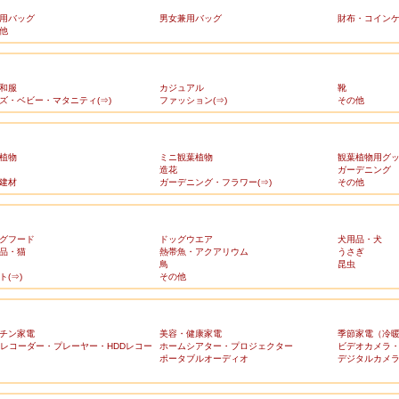
用バッグ
男女兼用バッグ
財布・コイン
他
和服
カジュアル
靴
ズ・ベビー・マタニティ(⇒)
ファッション(⇒)
その他
植物
ミニ観葉植物
観葉植物用グ
造花
ガーデニング
建材
ガーデニング・フラワー(⇒)
その他
グフード
ドッグウエア
犬用品・犬
品・猫
熱帯魚・アクアリウム
うさぎ
鳥
昆虫
ト(⇒)
その他
チン家電
美容・健康家電
季節家電（冷
Dレコーダー・プレーヤー・HDDレコー
ホームシアター・プロジェクター
ビデオカメラ
ポータブルオーディオ
デジタルカメ