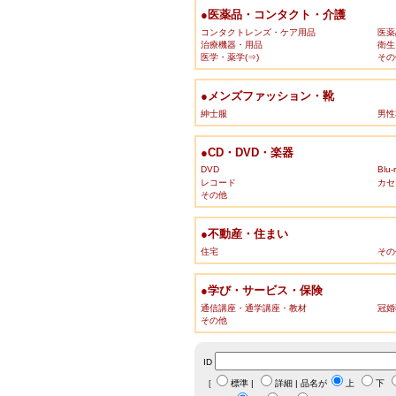
●医薬品・コンタクト・介護
コンタクトレンズ・ケア用品
医薬
治療機器・用品
衛生
医学・薬学(⇒)
その
●メンズファッション・靴
紳士服
男性
●CD・DVD・楽器
DVD
Blu-
レコード
カセ
その他
●不動産・住まい
住宅
その
●学び・サービス・保険
通信講座・通学講座・教材
冠婚
その他
ID
［
標準
|
詳細
| 品名が
上
下