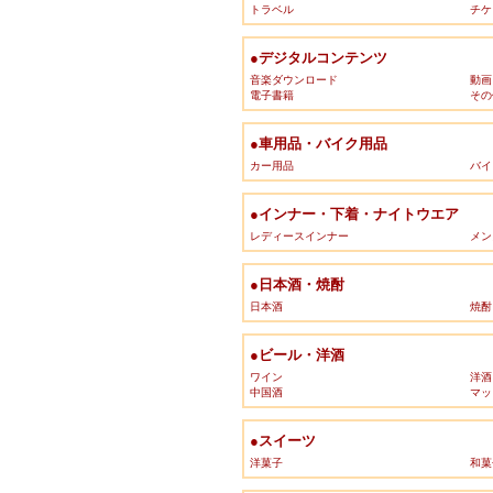
トラベル
チケ
●デジタルコンテンツ
音楽ダウンロード
動画
電子書籍
その
●車用品・バイク用品
カー用品
バイ
●インナー・下着・ナイトウエア
レディースインナー
メン
●日本酒・焼酎
日本酒
焼酎
●ビール・洋酒
ワイン
洋酒
中国酒
マッ
●スイーツ
洋菓子
和菓