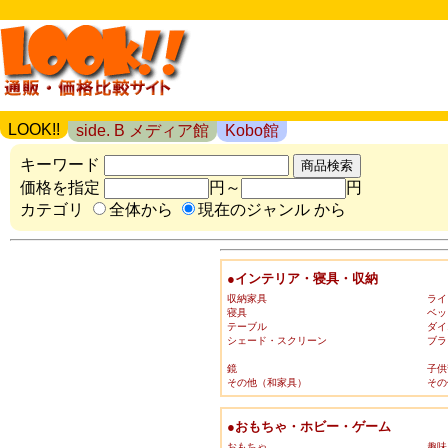
LOOK!!
side. B メディア館
Kobo館
キーワード
価格を指定
円～
円
カテゴリ
全体から
現在のジャンル から
●インテリア・寝具・収納
収納家具
ライ
寝具
ベッ
テーブル
ダイ
シェード・スクリーン
ブラ
鏡
子供
その他（和家具）
その
●おもちゃ・ホビー・ゲーム
おもちゃ
趣味