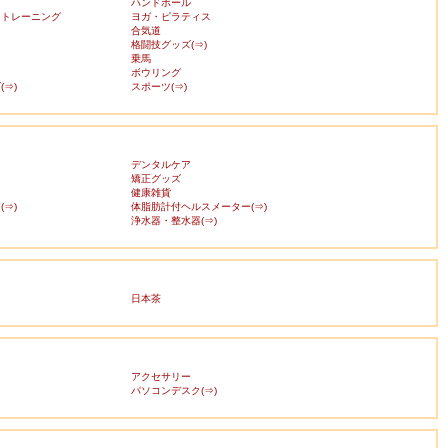
ハンドボール
・トレーニング
ヨガ・ピラティス
合気道
格闘技グッズ(⇒)
乗馬
ボウリング
⇒)
スポーツ(⇒)
デンタルケア
矯正グッズ
健康雑貨
⇒)
体脂肪計付ヘルスメーター(⇒)
浄水器・整水器(⇒)
日本茶
アクセサリー
ス
パソコンデスク(⇒)