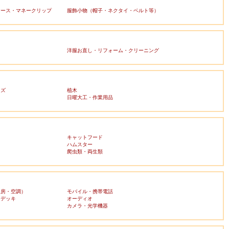
ケース・マネークリップ
服飾小物（帽子・ネクタイ・ベルト等）
洋服お直し・リフォーム・クリーニング
ッズ
植木
日曜大工・作業用品
キャットフード
ハムスター
爬虫類・両生類
暖房・空調）
モバイル・携帯電話
・デッキ
オーディオ
ラ
カメラ・光学機器