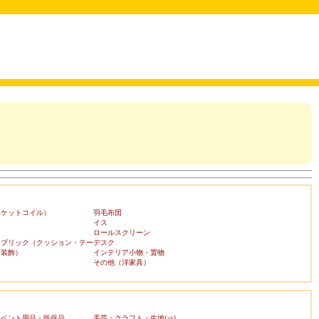
ポケットコイル）
羽毛布団
イス
ロールスクリーン
ァブリック（クッション・テー
デスク
布装飾）
インテリア小物・置物
その他（洋家具）
イベント用品・販促品
手芸・クラフト・生地(⇒)