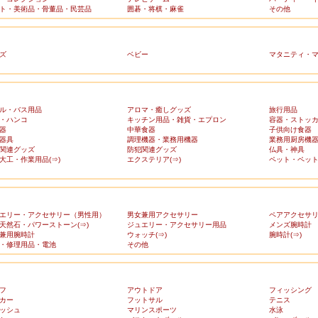
ト・美術品・骨董品・民芸品
囲碁・将棋・麻雀
その他
ズ
ベビー
マタニティ・
ル・バス用品
アロマ・癒しグッズ
旅行用品
・ハンコ
キッチン用品・雑貨・エプロン
容器・ストッ
器
中華食器
子供向け食器
器具
調理機器・業務用機器
業務用厨房機
関連グッズ
防犯関連グッズ
仏具・神具
大工・作業用品(⇒)
エクステリア(⇒)
ペット・ペット
エリー・アクセサリー（男性用）
男女兼用アクセサリー
ペアアクセサ
天然石・パワーストーン(⇒)
ジュエリー・アクセサリー用品
メンズ腕時計
兼用腕時計
ウォッチ(⇒)
腕時計(⇒)
・修理用品・電池
その他
フ
アウトドア
フィッシング
カー
フットサル
テニス
ッシュ
マリンスポーツ
水泳