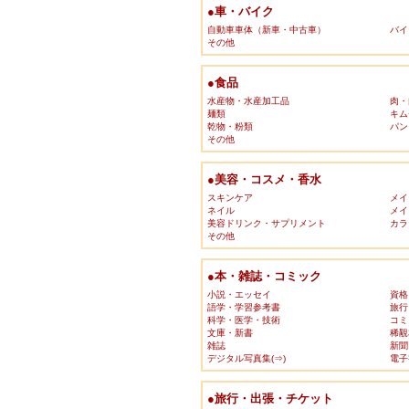
●車・バイク
自動車車体（新車・中古車）
バイ
その他
●食品
水産物・水産加工品
肉・
麺類
キム
乾物・粉類
パン
その他
●美容・コスメ・香水
スキンケア
メイ
ネイル
メイ
美容ドリンク・サプリメント
カラ
その他
●本・雑誌・コミック
小説・エッセイ
資格
語学・学習参考書
旅行
科学・医学・技術
コミ
文庫・新書
稀覯
雑誌
新聞
デジタル写真集(⇒)
電子
●旅行・出張・チケット