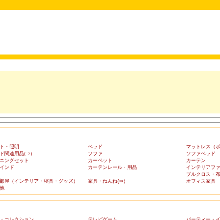
ト・照明
ベッド
マットレス（
ド関連用品(⇒)
ソファ
ソファベッド
ニングセット
カーペット
カーテン
インド
カーテンレール・用品
インテリアフ
ブルクロス・
部屋（インテリア・寝具・グッズ）
家具・ねんね(⇒)
オフィス家具
他
・コレクション
テレビゲーム
パーティー・