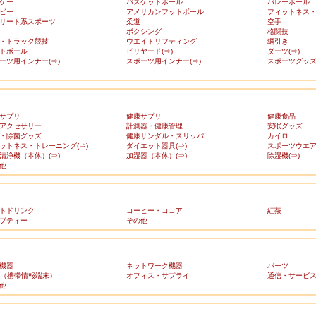
ケー
バスケットボール
バレーボール
ビー
アメリカンフットボール
フィットネス
リート系スポーツ
柔道
空手
ボクシング
格闘技
・トラック競技
ウエイトリフティング
綱引き
トボール
ビリヤード(⇒)
ダーツ(⇒)
ーツ用インナー(⇒)
スポーツ用インナー(⇒)
スポーツグッズ(
サプリ
健康サプリ
健康食品
アクセサリー
計測器・健康管理
安眠グッズ
・除菌グッズ
健康サンダル・スリッパ
カイロ
ットネス・トレーニング(⇒)
ダイエット器具(⇒)
スポーツウエア(
清浄機（本体）(⇒)
加湿器（本体）(⇒)
除湿機(⇒)
他
トドリンク
コーヒー・ココア
紅茶
ブティー
その他
機器
ネットワーク機器
パーツ
A（携帯情報端末）
オフィス・サプライ
通信・サービ
他