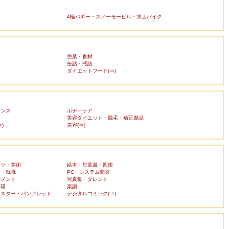
4輪バギー・スノーモービル・水上バイク
惣菜・食材
缶詰・瓶詰
ダイエットフード(⇒)
ランス
ボディケア
美容ダイエット・脱毛・矯正製品
)
美容(⇒)
ーツ・美術
絵本・児童書・図鑑
済・就職
PC・システム開発
ンメント
写真集・タレント
書籍
楽譜
ポスター・パンフレット
デジタルコミック(⇒)