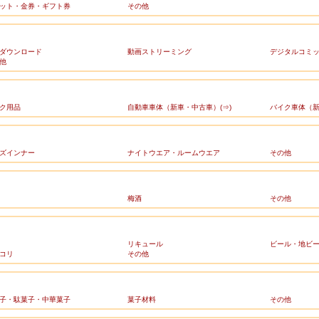
ット・金券・ギフト券
その他
ダウンロード
動画ストリーミング
デジタルコミ
他
ク用品
自動車車体（新車・中古車）(⇒)
バイク車体（新
ズインナー
ナイトウエア・ルームウエア
その他
梅酒
その他
リキュール
ビール・地ビ
コリ
その他
子・駄菓子・中華菓子
菓子材料
その他