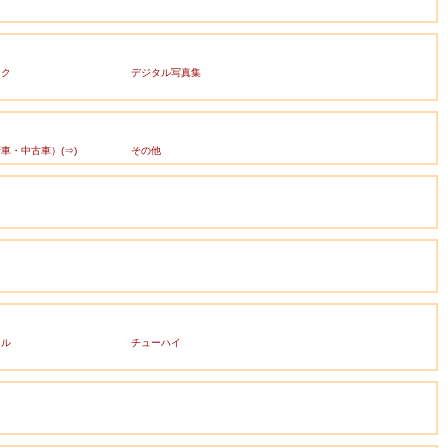
ック
デジタル写真集
車・中古車）(⇒)
その他
ール
チューハイ