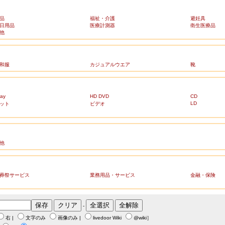
品
福祉・介護
避妊具
日用品
医療計測器
衛生医療品
他
和服
カジュアルウエア
靴
ray
HD DVD
CD
LD
ット
ビデオ
他
葬祭サービス
業務用品・サービス
金融・保険
-
右
|
文字のみ
画像のみ
|
livedoor Wiki
@wiki
］