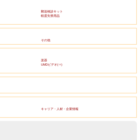
郵送検診キット
軽度失禁用品
その他
楽器
UMDビデオ(⇒)
キャリア・人材・企業情報