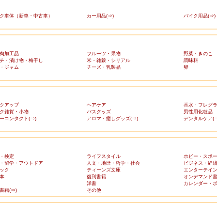
ク車体（新車・中古車）
カー用品(⇒)
バイク用品(⇒)
肉加工品
フルーツ・果物
野菜・きのこ
チ・漬け物・梅干し
米・雑穀・シリアル
調味料
・ジャム
チーズ・乳製品
卵
クアップ
ヘアケア
香水・フレグ
ク雑貨・小物
バスグッズ
男性用化粧品
ーコンタクト(⇒)
アロマ・癒しグッズ(⇒)
デンタルケア(⇒
・検定
ライフスタイル
ホビー・スポ
・留学・アウトドア
人文・地歴・哲学・社会
ビジネス・経
ック
ティーンズ文庫
エンターテイ
本
復刊書籍
オンデマンド
洋書
カレンダー・
書籍(⇒)
その他