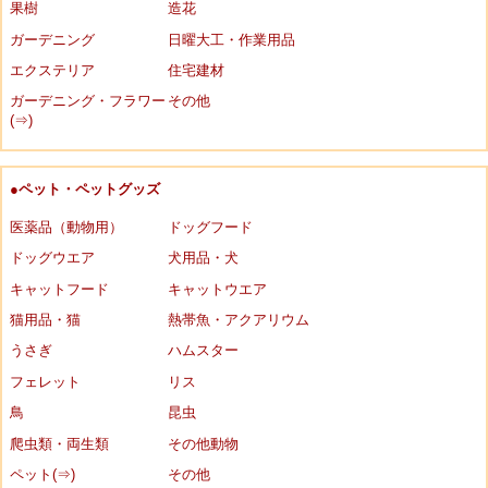
果樹
造花
ガーデニング
日曜大工・作業用品
エクステリア
住宅建材
ガーデニング・フラワー
その他
(⇒)
●ペット・ペットグッズ
医薬品（動物用）
ドッグフード
ドッグウエア
犬用品・犬
キャットフード
キャットウエア
猫用品・猫
熱帯魚・アクアリウム
うさぎ
ハムスター
フェレット
リス
鳥
昆虫
爬虫類・両生類
その他動物
ペット(⇒)
その他