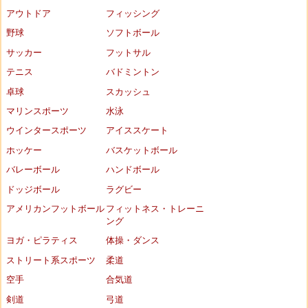
アウトドア
フィッシング
野球
ソフトボール
サッカー
フットサル
テニス
バドミントン
卓球
スカッシュ
マリンスポーツ
水泳
ウインタースポーツ
アイススケート
ホッケー
バスケットボール
バレーボール
ハンドボール
ドッジボール
ラグビー
アメリカンフットボール
フィットネス・トレーニ
ング
ヨガ・ピラティス
体操・ダンス
ストリート系スポーツ
柔道
空手
合気道
剣道
弓道