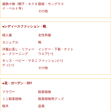
服飾小物（帽子・ネクタ
眼鏡・サングラス
イ・ベルト等）
その他
●レディースファッション・靴
婦人服
女性和服
カジュアル
靴
洋服お直し・リフォー
インナー・下着・ナイト
ム・クリーニング
ウエア(⇒)
キッズ・ベビー・マタニ
ファッション(⇒)
ティ(⇒)
その他
●花・ガーデン・DIY
フラワー
観葉植物
ミニ観葉植物
観葉植物用グッズ
植木
盆栽