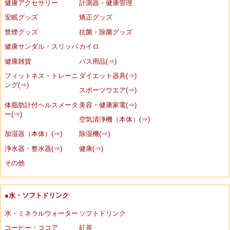
健康アクセサリー
計測器・健康管理
安眠グッズ
矯正グッズ
禁煙グッズ
抗菌・除菌グッズ
健康サンダル・スリッパ
カイロ
健康雑貨
バス用品(⇒)
フィットネス・トレーニ
ダイエット器具(⇒)
ング(⇒)
スポーツウエア(⇒)
体脂肪計付ヘルスメータ
美容・健康家電(⇒)
ー(⇒)
空気清浄機（本体）(⇒)
加湿器（本体）(⇒)
除湿機(⇒)
浄水器・整水器(⇒)
健康(⇒)
その他
●水・ソフトドリンク
水・ミネラルウォーター
ソフトドリンク
コーヒー・ココア
紅茶