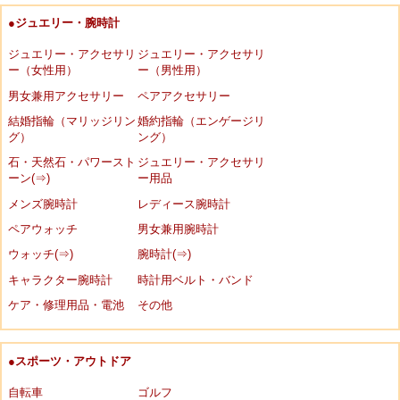
●ジュエリー・腕時計
ジュエリー・アクセサリ
ジュエリー・アクセサリ
ー（女性用）
ー（男性用）
男女兼用アクセサリー
ペアアクセサリー
結婚指輪（マリッジリン
婚約指輪（エンゲージリ
グ）
ング）
石・天然石・パワースト
ジュエリー・アクセサリ
ーン(⇒)
ー用品
メンズ腕時計
レディース腕時計
ペアウォッチ
男女兼用腕時計
ウォッチ(⇒)
腕時計(⇒)
キャラクター腕時計
時計用ベルト・バンド
ケア・修理用品・電池
その他
●スポーツ・アウトドア
自転車
ゴルフ