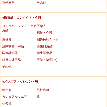
菓子材料
その他
●医薬品・コンタクト・介護
コンタクトレンズ・ケア
医薬品
用品
福祉・介護
避妊具
郵送検診キット
治療機器・用品
衛生日用品
医療計測器
衛生医療品
軽度失禁用品
医学・薬学(⇒)
その他
●メンズファッション・靴
紳士服
男性和服
カジュアルウエア
靴
その他