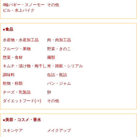
4輪バギー・スノーモー
その他
ビル・水上バイク
●食品
水産物・水産加工品
肉・肉加工品
フルーツ・果物
野菜・きのこ
惣菜・食材
麺類
キムチ・漬け物・梅干し
米・雑穀・シリアル
調味料
缶詰・瓶詰
乾物・粉類
パン・ジャム
チーズ・乳製品
卵
ダイエットフード(⇒)
その他
●美容・コスメ・香水
スキンケア
メイクアップ