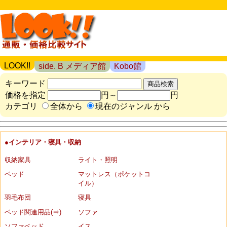
LOOK!!
side. B メディア館
Kobo館
キーワード
価格を指定
円～
円
カテゴリ
全体から
現在のジャンル から
●インテリア・寝具・収納
収納家具
ライト・照明
ベッド
マットレス（ポケットコ
イル）
羽毛布団
寝具
ベッド関連用品(⇒)
ソファ
ソファベッド
イス