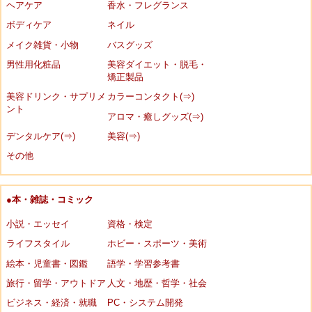
ヘアケア
香水・フレグランス
ボディケア
ネイル
メイク雑貨・小物
バスグッズ
男性用化粧品
美容ダイエット・脱毛・
矯正製品
美容ドリンク・サプリメ
カラーコンタクト(⇒)
ント
アロマ・癒しグッズ(⇒)
デンタルケア(⇒)
美容(⇒)
その他
●本・雑誌・コミック
小説・エッセイ
資格・検定
ライフスタイル
ホビー・スポーツ・美術
絵本・児童書・図鑑
語学・学習参考書
旅行・留学・アウトドア
人文・地歴・哲学・社会
ビジネス・経済・就職
PC・システム開発