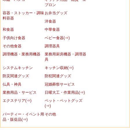
プロン
容器・ストッカー・調味
お弁当グッズ
料容器
洋食器
和食器
中華食器
子供向け食器
ベビー食器(⇒)
その他食器
調理器具
調理機器・業務用機器
業務用厨房機器・調理器
具
システムキッチン
キッチン収納(⇒)
防災関連グッズ
防犯関連グッズ
仏具・神具
冠婚葬祭サービス
業務用品・サービス
日曜大工・作業用品(⇒)
エクステリア(⇒)
ペット・ペットグッズ
(⇒)
パーティー・イベント用
その他
品・販促品(⇒)