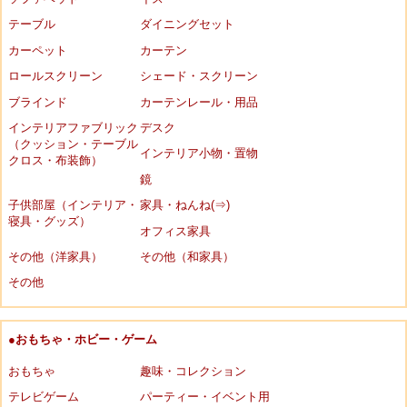
テーブル
ダイニングセット
カーペット
カーテン
ロールスクリーン
シェード・スクリーン
ブラインド
カーテンレール・用品
インテリアファブリック
デスク
（クッション・テーブル
インテリア小物・置物
クロス・布装飾）
鏡
子供部屋（インテリア・
家具・ねんね(⇒)
寝具・グッズ）
オフィス家具
その他（洋家具）
その他（和家具）
その他
●おもちゃ・ホビー・ゲーム
おもちゃ
趣味・コレクション
テレビゲーム
パーティー・イベント用