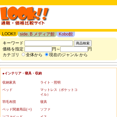
LOOK!!
side. B メディア館
Kobo館
キーワード
価格を指定
円～
円
カテゴリ
全体から
現在のジャンル から
●インテリア・寝具・収納
収納家具
ライト・照明
ベッド
マットレス（ポケットコ
イル）
羽毛布団
寝具
ベッド関連用品(⇒)
ソファ
ソファベッド
イス