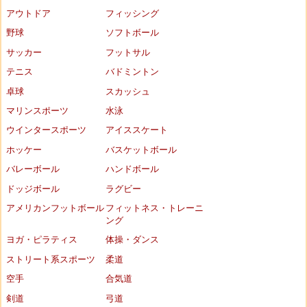
アウトドア
フィッシング
野球
ソフトボール
サッカー
フットサル
テニス
バドミントン
卓球
スカッシュ
マリンスポーツ
水泳
ウインタースポーツ
アイススケート
ホッケー
バスケットボール
バレーボール
ハンドボール
ドッジボール
ラグビー
アメリカンフットボール
フィットネス・トレーニ
ング
ヨガ・ピラティス
体操・ダンス
ストリート系スポーツ
柔道
空手
合気道
剣道
弓道