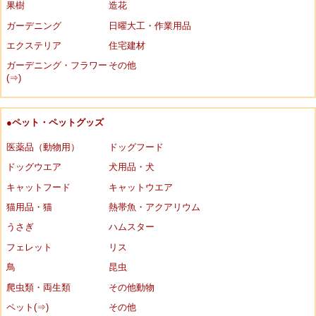
果樹
造花
ガーデニング
日曜大工・作業用品
エクステリア
住宅建材
ガーデニング・フラワー
その他
(⇒)
●ペット・ペットグッズ
医薬品（動物用）
ドッグフード
ドッグウエア
犬用品・犬
キャットフード
キャットウエア
猫用品・猫
熱帯魚・アクアリウム
うさぎ
ハムスター
フェレット
リス
鳥
昆虫
爬虫類・両生類
その他動物
ペット(⇒)
その他