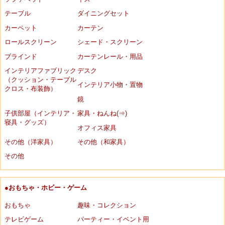
テーブル
ダイニングセット
カーペット
カーテン
ロールスクリーン
シェード・スクリーン
ブラインド
カーテンレール・用品
インテリアファブリック
デスク
（クッション・テーブル
インテリア小物・置物
クロス・布装飾）
鏡
子供部屋（インテリア・
家具・ねんね(⇒)
寝具・グッズ）
オフィス家具
その他（洋家具）
その他（和家具）
その他
●おもちゃ・ホビー・ゲーム
おもちゃ
趣味・コレクション
テレビゲーム
パーティー・イベント用