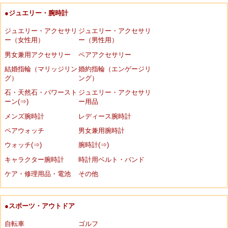
●ジュエリー・腕時計
ジュエリー・アクセサリ
ジュエリー・アクセサリ
ー（女性用）
ー（男性用）
男女兼用アクセサリー
ペアアクセサリー
結婚指輪（マリッジリン
婚約指輪（エンゲージリ
グ）
ング）
石・天然石・パワースト
ジュエリー・アクセサリ
ーン(⇒)
ー用品
メンズ腕時計
レディース腕時計
ペアウォッチ
男女兼用腕時計
ウォッチ(⇒)
腕時計(⇒)
キャラクター腕時計
時計用ベルト・バンド
ケア・修理用品・電池
その他
●スポーツ・アウトドア
自転車
ゴルフ