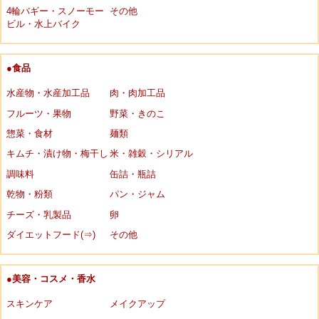
4輪バギー・スノーモー
その他
ビル・水上バイク
●食品
水産物・水産加工品
肉・肉加工品
フルーツ・果物
野菜・きのこ
惣菜・食材
麺類
キムチ・漬け物・梅干し
米・雑穀・シリアル
調味料
缶詰・瓶詰
乾物・粉類
パン・ジャム
チーズ・乳製品
卵
ダイエットフード(⇒)
その他
●美容・コスメ・香水
スキンケア
メイクアップ