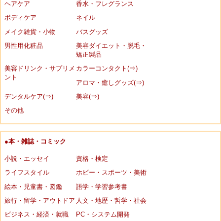
ヘアケア
香水・フレグランス
ボディケア
ネイル
メイク雑貨・小物
バスグッズ
男性用化粧品
美容ダイエット・脱毛・
矯正製品
美容ドリンク・サプリメ
カラーコンタクト(⇒)
ント
アロマ・癒しグッズ(⇒)
デンタルケア(⇒)
美容(⇒)
その他
●本・雑誌・コミック
小説・エッセイ
資格・検定
ライフスタイル
ホビー・スポーツ・美術
絵本・児童書・図鑑
語学・学習参考書
旅行・留学・アウトドア
人文・地歴・哲学・社会
ビジネス・経済・就職
PC・システム開発