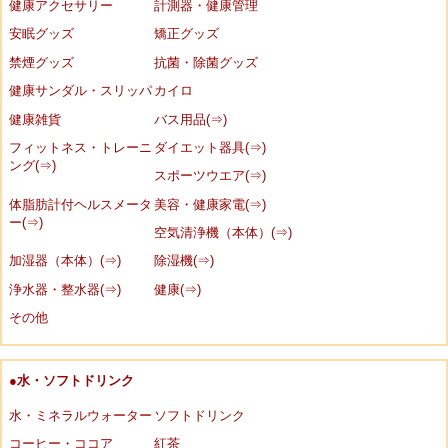
健康アクセサリー
計測器・健康管理
安眠グッズ
矯正グッズ
禁煙グッズ
抗菌・除菌グッズ
健康サンダル・スリッパ
カイロ
健康雑貨
バス用品(⇒)
フィットネス・トレーニ
ダイエット器具(⇒)
ング(⇒)
スポーツウエア(⇒)
体脂肪計付ヘルスメータ
美容・健康家電(⇒)
ー(⇒)
空気清浄機（本体）(⇒)
加湿器（本体）(⇒)
除湿機(⇒)
浄水器・整水器(⇒)
健康(⇒)
その他
●水・ソフトドリンク
水・ミネラルウォーター
ソフトドリンク
コーヒー・ココア
紅茶