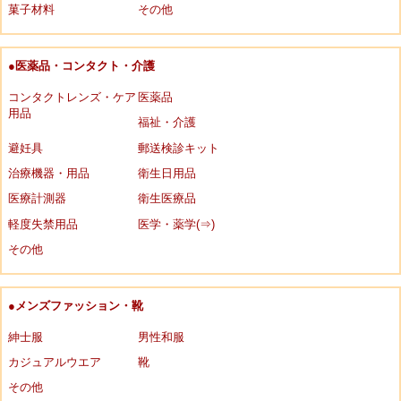
菓子材料
その他
●医薬品・コンタクト・介護
コンタクトレンズ・ケア
医薬品
用品
福祉・介護
避妊具
郵送検診キット
治療機器・用品
衛生日用品
医療計測器
衛生医療品
軽度失禁用品
医学・薬学(⇒)
その他
●メンズファッション・靴
紳士服
男性和服
カジュアルウエア
靴
その他