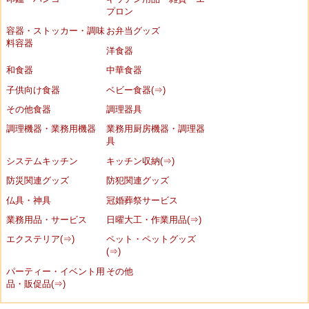
プロン
容器・ストッカー・調味
お弁当グッズ
料容器
洋食器
和食器
中華食器
子供向け食器
ベビー食器(⇒)
その他食器
調理器具
調理機器・業務用機器
業務用厨房機器・調理器
具
システムキッチン
キッチン収納(⇒)
防災関連グッズ
防犯関連グッズ
仏具・神具
冠婚葬祭サービス
業務用品・サービス
日曜大工・作業用品(⇒)
エクステリア(⇒)
ペット・ペットグッズ
(⇒)
パーティー・イベント用
その他
品・販促品(⇒)