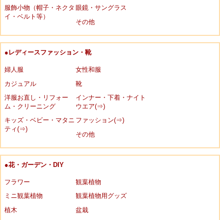
服飾小物（帽子・ネクタ
眼鏡・サングラス
イ・ベルト等）
その他
●レディースファッション・靴
婦人服
女性和服
カジュアル
靴
洋服お直し・リフォー
インナー・下着・ナイト
ム・クリーニング
ウエア(⇒)
キッズ・ベビー・マタニ
ファッション(⇒)
ティ(⇒)
その他
●花・ガーデン・DIY
フラワー
観葉植物
ミニ観葉植物
観葉植物用グッズ
植木
盆栽