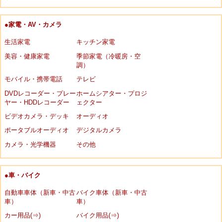
●家電・AV・カメラ
生活家電
キッチン家電
美容・健康家電
季節家電（冷暖房・空
調）
モバイル・携帯電話
テレビ
DVDレコーダー・プレー
ホームシアター・プロジ
ヤー・HDDレコーダー
ェクター
ビデオカメラ・デッキ
オーディオ
ポータブルオーディオ
デジタルカメラ
カメラ・光学機器
その他
●車・バイク
自動車車体（新車・中古
バイク車体（新車・中古
車）
車）
カー用品(⇒)
バイク用品(⇒)