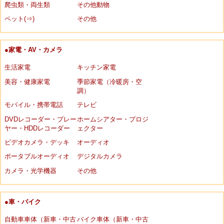
爬虫類・両生類
その他動物
ペット(⇒)
その他
●家電・AV・カメラ
生活家電
キッチン家電
美容・健康家電
季節家電（冷暖房・空
調）
モバイル・携帯電話
テレビ
DVDレコーダー・プレー
ホームシアター・プロジ
ヤー・HDDレコーダー
ェクター
ビデオカメラ・デッキ
オーディオ
ポータブルオーディオ
デジタルカメラ
カメラ・光学機器
その他
●車・バイク
自動車車体（新車・中古
バイク車体（新車・中古