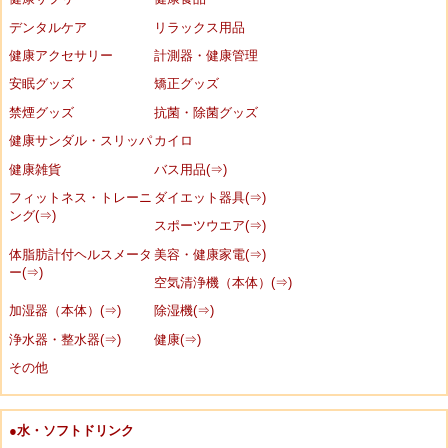
デンタルケア
リラックス用品
健康アクセサリー
計測器・健康管理
安眠グッズ
矯正グッズ
禁煙グッズ
抗菌・除菌グッズ
健康サンダル・スリッパ
カイロ
健康雑貨
バス用品(⇒)
フィットネス・トレーニ
ダイエット器具(⇒)
ング(⇒)
スポーツウエア(⇒)
体脂肪計付ヘルスメータ
美容・健康家電(⇒)
ー(⇒)
空気清浄機（本体）(⇒)
加湿器（本体）(⇒)
除湿機(⇒)
浄水器・整水器(⇒)
健康(⇒)
その他
●水・ソフトドリンク