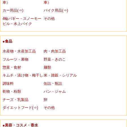
車）
車）
カー用品(⇒)
バイク用品(⇒)
4輪バギー・スノーモー
その他
ビル・水上バイク
●食品
水産物・水産加工品
肉・肉加工品
フルーツ・果物
野菜・きのこ
惣菜・食材
麺類
キムチ・漬け物・梅干し
米・雑穀・シリアル
調味料
缶詰・瓶詰
乾物・粉類
パン・ジャム
チーズ・乳製品
卵
ダイエットフード(⇒)
その他
●美容・コスメ・香水