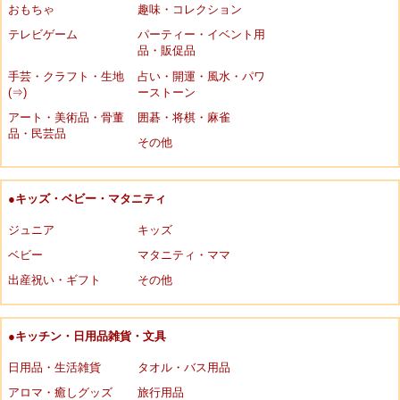
おもちゃ
趣味・コレクション
テレビゲーム
パーティー・イベント用
品・販促品
手芸・クラフト・生地
占い・開運・風水・パワ
(⇒)
ーストーン
アート・美術品・骨董
囲碁・将棋・麻雀
品・民芸品
その他
●キッズ・ベビー・マタニティ
ジュニア
キッズ
ベビー
マタニティ・ママ
出産祝い・ギフト
その他
●キッチン・日用品雑貨・文具
日用品・生活雑貨
タオル・バス用品
アロマ・癒しグッズ
旅行用品