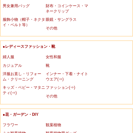
男女兼用バッグ
財布・コインケース・マ
ネークリップ
服飾小物（帽子・ネクタ
眼鏡・サングラス
イ・ベルト等）
その他
●レディースファッション・靴
婦人服
女性和服
カジュアル
靴
洋服お直し・リフォー
インナー・下着・ナイト
ム・クリーニング
ウエア(⇒)
キッズ・ベビー・マタニ
ファッション(⇒)
ティ(⇒)
その他
●花・ガーデン・DIY
フラワー
観葉植物