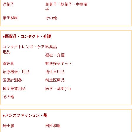
洋菓子
和菓子・駄菓子・中華菓
子
菓子材料
その他
●医薬品・コンタクト・介護
コンタクトレンズ・ケア
医薬品
用品
福祉・介護
避妊具
郵送検診キット
治療機器・用品
衛生日用品
医療計測器
衛生医療品
軽度失禁用品
医学・薬学(⇒)
その他
●メンズファッション・靴
紳士服
男性和服