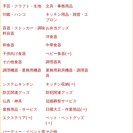
手芸・クラフト・生地
文具・事務用品
印鑑・ハンコ
キッチン用品・雑貨・エ
プロン
容器・ストッカー・調味
お弁当グッズ
料容器
洋食器
和食器
中華食器
子供向け食器
ベビー食器(⇒)
その他食器
調理器具
調理機器・業務用機器
業務用厨房機器・調理器
具
システムキッチン
キッチン収納(⇒)
防災関連グッズ
防犯関連グッズ
仏具・神具
冠婚葬祭サービス
業務用品・サービス
日曜大工・作業用品(⇒)
エクステリア(⇒)
ペット・ペットグッズ
(⇒)
パーティー・イベント用
その他