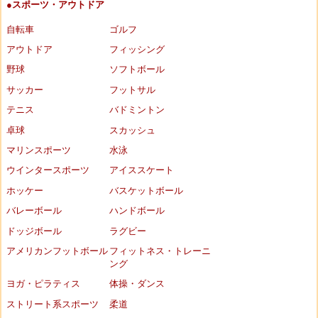
●スポーツ・アウトドア
自転車
ゴルフ
アウトドア
フィッシング
野球
ソフトボール
サッカー
フットサル
テニス
バドミントン
卓球
スカッシュ
マリンスポーツ
水泳
ウインタースポーツ
アイススケート
ホッケー
バスケットボール
バレーボール
ハンドボール
ドッジボール
ラグビー
アメリカンフットボール
フィットネス・トレーニ
ング
ヨガ・ピラティス
体操・ダンス
ストリート系スポーツ
柔道