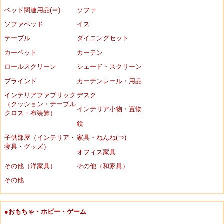
ベッド関連用品(⇒)
ソファ
ソファベッド
イス
テーブル
ダイニングセット
カーペット
カーテン
ロールスクリーン
シェード・スクリーン
ブラインド
カーテンレール・用品
インテリアファブリック
デスク
（クッション・テーブル
インテリア小物・置物
クロス・布装飾）
鏡
子供部屋（インテリア・
家具・ねんね(⇒)
寝具・グッズ）
オフィス家具
その他（洋家具）
その他（和家具）
その他
●おもちゃ・ホビー・ゲーム