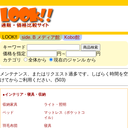
LOOK!!
side. B メディア館
Kobo館
キーワード
価格を指定
円～
円
カテゴリ
全体から
現在のジャンル から
メンテナンス、またはリクエスト過多です。しばらく時間を空
けてからご利用ください。(503)
●インテリア・寝具・収納
収納家具
ライト・照明
ベッド
マットレス（ポケットコ
イル）
羽毛布団
寝具