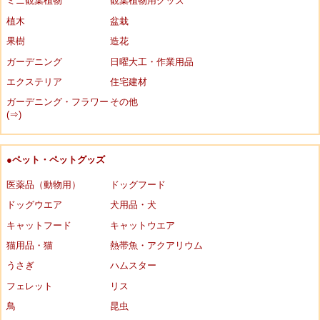
ミニ観葉植物
観葉植物用グッズ
植木
盆栽
果樹
造花
ガーデニング
日曜大工・作業用品
エクステリア
住宅建材
ガーデニング・フラワー
その他
(⇒)
●ペット・ペットグッズ
医薬品（動物用）
ドッグフード
ドッグウエア
犬用品・犬
キャットフード
キャットウエア
猫用品・猫
熱帯魚・アクアリウム
うさぎ
ハムスター
フェレット
リス
鳥
昆虫