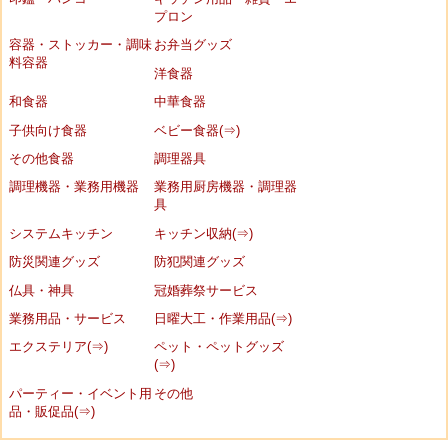
プロン
容器・ストッカー・調味
お弁当グッズ
料容器
洋食器
和食器
中華食器
子供向け食器
ベビー食器(⇒)
その他食器
調理器具
調理機器・業務用機器
業務用厨房機器・調理器
具
システムキッチン
キッチン収納(⇒)
防災関連グッズ
防犯関連グッズ
仏具・神具
冠婚葬祭サービス
業務用品・サービス
日曜大工・作業用品(⇒)
エクステリア(⇒)
ペット・ペットグッズ
(⇒)
パーティー・イベント用
その他
品・販促品(⇒)