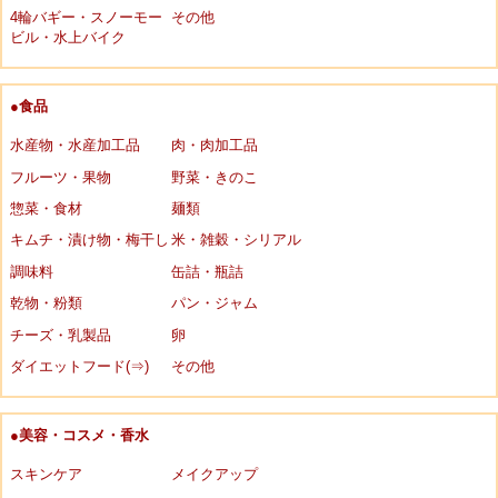
4輪バギー・スノーモー
その他
ビル・水上バイク
●食品
水産物・水産加工品
肉・肉加工品
フルーツ・果物
野菜・きのこ
惣菜・食材
麺類
キムチ・漬け物・梅干し
米・雑穀・シリアル
調味料
缶詰・瓶詰
乾物・粉類
パン・ジャム
チーズ・乳製品
卵
ダイエットフード(⇒)
その他
●美容・コスメ・香水
スキンケア
メイクアップ