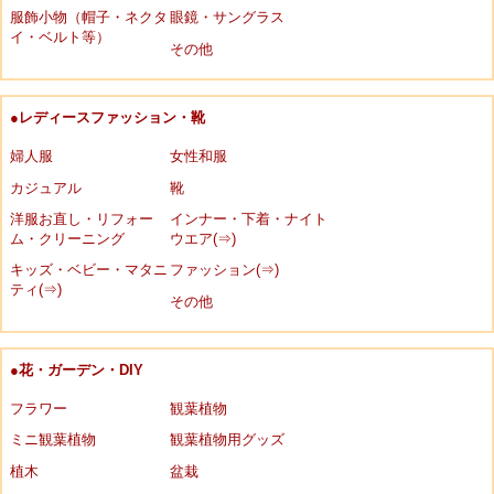
服飾小物（帽子・ネクタ
眼鏡・サングラス
イ・ベルト等）
その他
●レディースファッション・靴
婦人服
女性和服
カジュアル
靴
洋服お直し・リフォー
インナー・下着・ナイト
ム・クリーニング
ウエア(⇒)
キッズ・ベビー・マタニ
ファッション(⇒)
ティ(⇒)
その他
●花・ガーデン・DIY
フラワー
観葉植物
ミニ観葉植物
観葉植物用グッズ
植木
盆栽