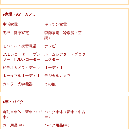
●家電・AV・カメラ
生活家電
キッチン家電
美容・健康家電
季節家電（冷暖房・空
調）
モバイル・携帯電話
テレビ
DVDレコーダー・プレー
ホームシアター・プロジ
ヤー・HDDレコーダー
ェクター
ビデオカメラ・デッキ
オーディオ
ポータブルオーディオ
デジタルカメラ
カメラ・光学機器
その他
●車・バイク
自動車車体（新車・中古
バイク車体（新車・中古
車）
車）
カー用品(⇒)
バイク用品(⇒)