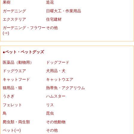
果樹
造花
ガーデニング
日曜大工・作業用品
エクステリア
住宅建材
ガーデニング・フラワー
その他
(⇒)
●ペット・ペットグッズ
医薬品（動物用）
ドッグフード
ドッグウエア
犬用品・犬
キャットフード
キャットウエア
猫用品・猫
熱帯魚・アクアリウム
うさぎ
ハムスター
フェレット
リス
鳥
昆虫
爬虫類・両生類
その他動物
ペット(⇒)
その他