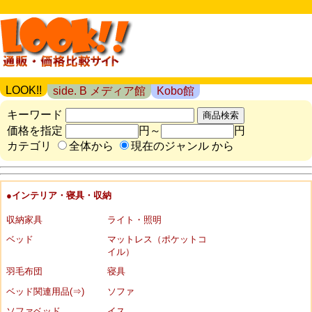
LOOK!!
side. B メディア館
Kobo館
キーワード
価格を指定
円～
円
カテゴリ
全体から
現在のジャンル から
●インテリア・寝具・収納
収納家具
ライト・照明
ベッド
マットレス（ポケットコ
イル）
羽毛布団
寝具
ベッド関連用品(⇒)
ソファ
ソファベッド
イス