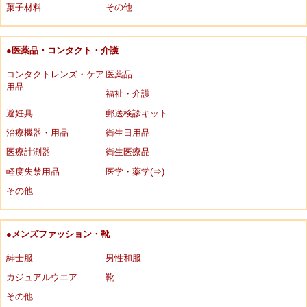
菓子材料
その他
●医薬品・コンタクト・介護
コンタクトレンズ・ケア
医薬品
用品
福祉・介護
避妊具
郵送検診キット
治療機器・用品
衛生日用品
医療計測器
衛生医療品
軽度失禁用品
医学・薬学(⇒)
その他
●メンズファッション・靴
紳士服
男性和服
カジュアルウエア
靴
その他