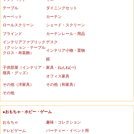
テーブル
ダイニングセット
カーペット
カーテン
ロールスクリーン
シェード・スクリーン
ブラインド
カーテンレール・用品
インテリアファブリック
デスク
（クッション・テーブル
インテリア小物・置物
クロス・布装飾）
鏡
子供部屋（インテリア・
家具・ねんね(⇒)
寝具・グッズ）
オフィス家具
その他（洋家具）
その他（和家具）
その他
●おもちゃ・ホビー・ゲーム
おもちゃ
趣味・コレクション
テレビゲーム
パーティー・イベント用