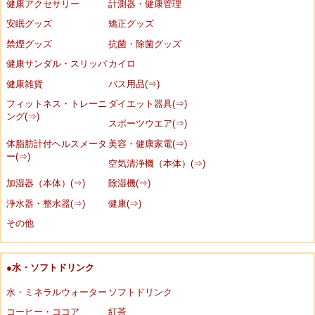
健康アクセサリー
計測器・健康管理
安眠グッズ
矯正グッズ
禁煙グッズ
抗菌・除菌グッズ
健康サンダル・スリッパ
カイロ
健康雑貨
バス用品(⇒)
フィットネス・トレーニ
ダイエット器具(⇒)
ング(⇒)
スポーツウエア(⇒)
体脂肪計付ヘルスメータ
美容・健康家電(⇒)
ー(⇒)
空気清浄機（本体）(⇒)
加湿器（本体）(⇒)
除湿機(⇒)
浄水器・整水器(⇒)
健康(⇒)
その他
●水・ソフトドリンク
水・ミネラルウォーター
ソフトドリンク
コーヒー・ココア
紅茶