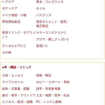
ヘアケア
香水・フレグランス
ボディケア
ネイル
メイク雑貨・小物
バスグッズ
男性用化粧品
美容ダイエット・脱毛・
矯正製品
美容ドリンク・サプリメ
カラーコンタクト(⇒)
ント
アロマ・癒しグッズ(⇒)
デンタルケア(⇒)
美容(⇒)
その他
●本・雑誌・コミック
小説・エッセイ
資格・検定
ライフスタイル
ホビー・スポーツ・美術
絵本・児童書・図鑑
語学・学習参考書
旅行・留学・アウトドア
人文・地歴・哲学・社会
ビジネス・経済・就職
PC・システム開発