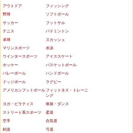
アウトドア
フィッシング
野球
ソフトボール
サッカー
フットサル
テニス
バドミントン
卓球
スカッシュ
マリンスポーツ
水泳
ウインタースポーツ
アイススケート
ホッケー
バスケットボール
バレーボール
ハンドボール
ドッジボール
ラグビー
アメリカンフットボール
フィットネス・トレーニ
ング
ヨガ・ピラティス
体操・ダンス
ストリート系スポーツ
柔道
空手
合気道
剣道
弓道