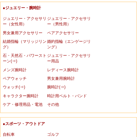
●ジュエリー・腕時計
ジュエリー・アクセサリ
ジュエリー・アクセサリ
ー（女性用）
ー（男性用）
男女兼用アクセサリー
ペアアクセサリー
結婚指輪（マリッジリン
婚約指輪（エンゲージリ
グ）
ング）
石・天然石・パワースト
ジュエリー・アクセサリ
ーン(⇒)
ー用品
メンズ腕時計
レディース腕時計
ペアウォッチ
男女兼用腕時計
ウォッチ(⇒)
腕時計(⇒)
キャラクター腕時計
時計用ベルト・バンド
ケア・修理用品・電池
その他
●スポーツ・アウトドア
自転車
ゴルフ