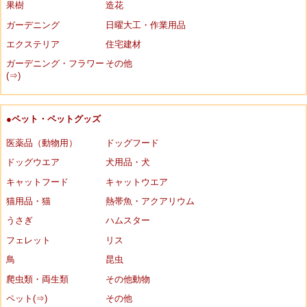
果樹
造花
ガーデニング
日曜大工・作業用品
エクステリア
住宅建材
ガーデニング・フラワー
その他
(⇒)
●ペット・ペットグッズ
医薬品（動物用）
ドッグフード
ドッグウエア
犬用品・犬
キャットフード
キャットウエア
猫用品・猫
熱帯魚・アクアリウム
うさぎ
ハムスター
フェレット
リス
鳥
昆虫
爬虫類・両生類
その他動物
ペット(⇒)
その他