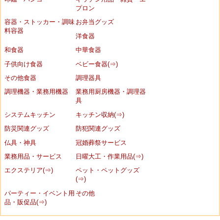
プロン
容器・ストッカー・調味
お弁当グッズ
料容器
洋食器
和食器
中華食器
子供向け食器
ベビー食器(⇒)
その他食器
調理器具
調理機器・業務用機器
業務用厨房機器・調理器
具
システムキッチン
キッチン収納(⇒)
防災関連グッズ
防犯関連グッズ
仏具・神具
冠婚葬祭サービス
業務用品・サービス
日曜大工・作業用品(⇒)
エクステリア(⇒)
ペット・ペットグッズ
(⇒)
パーティー・イベント用
その他
品・販促品(⇒)