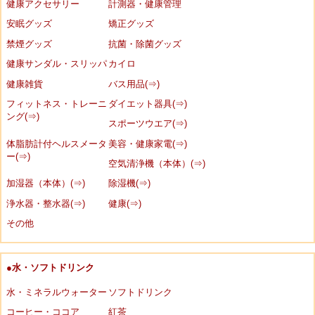
健康アクセサリー
計測器・健康管理
安眠グッズ
矯正グッズ
禁煙グッズ
抗菌・除菌グッズ
健康サンダル・スリッパ
カイロ
健康雑貨
バス用品(⇒)
フィットネス・トレーニ
ダイエット器具(⇒)
ング(⇒)
スポーツウエア(⇒)
体脂肪計付ヘルスメータ
美容・健康家電(⇒)
ー(⇒)
空気清浄機（本体）(⇒)
加湿器（本体）(⇒)
除湿機(⇒)
浄水器・整水器(⇒)
健康(⇒)
その他
●水・ソフトドリンク
水・ミネラルウォーター
ソフトドリンク
コーヒー・ココア
紅茶