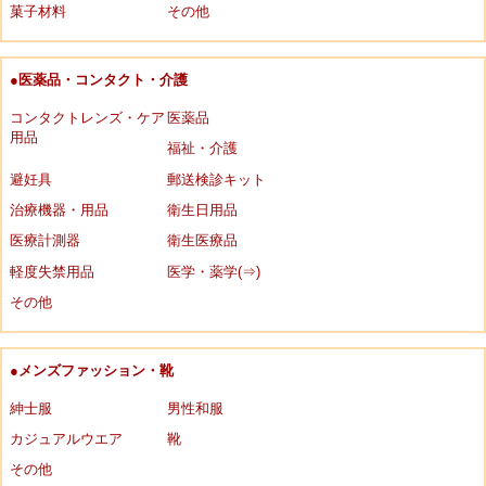
菓子材料
その他
●医薬品・コンタクト・介護
コンタクトレンズ・ケア
医薬品
用品
福祉・介護
避妊具
郵送検診キット
治療機器・用品
衛生日用品
医療計測器
衛生医療品
軽度失禁用品
医学・薬学(⇒)
その他
●メンズファッション・靴
紳士服
男性和服
カジュアルウエア
靴
その他