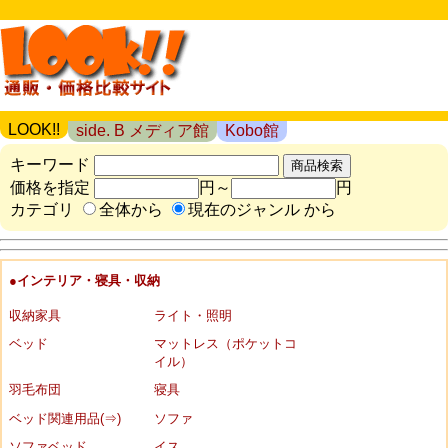
LOOK!!
side. B メディア館
Kobo館
キーワード
価格を指定
円～
円
カテゴリ
全体から
現在のジャンル から
●インテリア・寝具・収納
収納家具
ライト・照明
ベッド
マットレス（ポケットコ
イル）
羽毛布団
寝具
ベッド関連用品(⇒)
ソファ
ソファベッド
イス