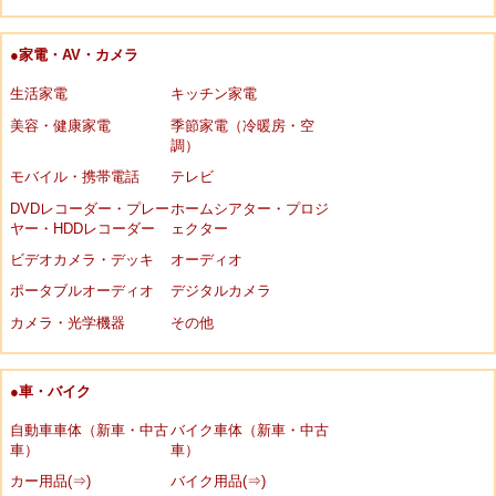
●家電・AV・カメラ
生活家電
キッチン家電
美容・健康家電
季節家電（冷暖房・空
調）
モバイル・携帯電話
テレビ
DVDレコーダー・プレー
ホームシアター・プロジ
ヤー・HDDレコーダー
ェクター
ビデオカメラ・デッキ
オーディオ
ポータブルオーディオ
デジタルカメラ
カメラ・光学機器
その他
●車・バイク
自動車車体（新車・中古
バイク車体（新車・中古
車）
車）
カー用品(⇒)
バイク用品(⇒)