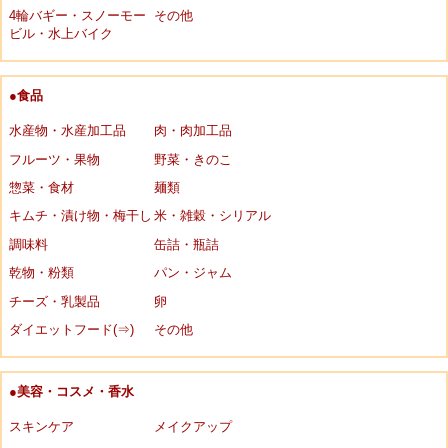
4輪バギー・スノーモー
その他
ビル・水上バイク
●食品
水産物・水産加工品
肉・肉加工品
フルーツ・果物
野菜・きのこ
惣菜・食材
麺類
キムチ・漬け物・梅干し
米・雑穀・シリアル
調味料
缶詰・瓶詰
乾物・粉類
パン・ジャム
チーズ・乳製品
卵
ダイエットフード(⇒)
その他
●美容・コスメ・香水
スキンケア
メイクアップ