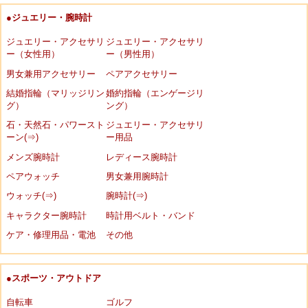
●ジュエリー・腕時計
ジュエリー・アクセサリ
ジュエリー・アクセサリ
ー（女性用）
ー（男性用）
男女兼用アクセサリー
ペアアクセサリー
結婚指輪（マリッジリン
婚約指輪（エンゲージリ
グ）
ング）
石・天然石・パワースト
ジュエリー・アクセサリ
ーン(⇒)
ー用品
メンズ腕時計
レディース腕時計
ペアウォッチ
男女兼用腕時計
ウォッチ(⇒)
腕時計(⇒)
キャラクター腕時計
時計用ベルト・バンド
ケア・修理用品・電池
その他
●スポーツ・アウトドア
自転車
ゴルフ