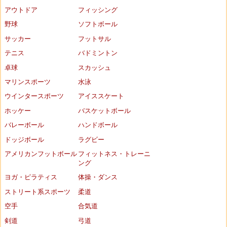
アウトドア
フィッシング
野球
ソフトボール
サッカー
フットサル
テニス
バドミントン
卓球
スカッシュ
マリンスポーツ
水泳
ウインタースポーツ
アイススケート
ホッケー
バスケットボール
バレーボール
ハンドボール
ドッジボール
ラグビー
アメリカンフットボール
フィットネス・トレーニ
ング
ヨガ・ピラティス
体操・ダンス
ストリート系スポーツ
柔道
空手
合気道
剣道
弓道