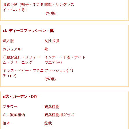
服飾小物（帽子・ネクタ
眼鏡・サングラス
イ・ベルト等）
その他
●レディースファッション・靴
婦人服
女性和服
カジュアル
靴
洋服お直し・リフォー
インナー・下着・ナイト
ム・クリーニング
ウエア(⇒)
キッズ・ベビー・マタニ
ファッション(⇒)
ティ(⇒)
その他
●花・ガーデン・DIY
フラワー
観葉植物
ミニ観葉植物
観葉植物用グッズ
植木
盆栽