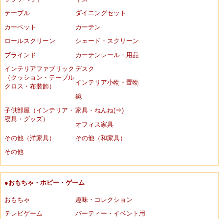
テーブル
ダイニングセット
カーペット
カーテン
ロールスクリーン
シェード・スクリーン
ブラインド
カーテンレール・用品
インテリアファブリック
デスク
（クッション・テーブル
インテリア小物・置物
クロス・布装飾）
鏡
子供部屋（インテリア・
家具・ねんね(⇒)
寝具・グッズ）
オフィス家具
その他（洋家具）
その他（和家具）
その他
●おもちゃ・ホビー・ゲーム
おもちゃ
趣味・コレクション
テレビゲーム
パーティー・イベント用