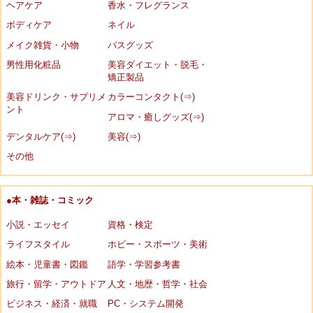
ヘアケア
香水・フレグランス
ボディケア
ネイル
メイク雑貨・小物
バスグッズ
男性用化粧品
美容ダイエット・脱毛・
矯正製品
美容ドリンク・サプリメ
カラーコンタクト(⇒)
ント
アロマ・癒しグッズ(⇒)
デンタルケア(⇒)
美容(⇒)
その他
●本・雑誌・コミック
小説・エッセイ
資格・検定
ライフスタイル
ホビー・スポーツ・美術
絵本・児童書・図鑑
語学・学習参考書
旅行・留学・アウトドア
人文・地歴・哲学・社会
ビジネス・経済・就職
PC・システム開発