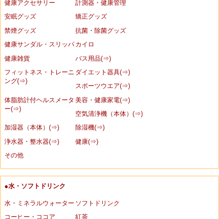
健康アクセサリー
計測器・健康管理
安眠グッズ
矯正グッズ
禁煙グッズ
抗菌・除菌グッズ
健康サンダル・スリッパ
カイロ
健康雑貨
バス用品(⇒)
フィットネス・トレーニ
ダイエット器具(⇒)
ング(⇒)
スポーツウエア(⇒)
体脂肪計付ヘルスメータ
美容・健康家電(⇒)
ー(⇒)
空気清浄機（本体）(⇒)
加湿器（本体）(⇒)
除湿機(⇒)
浄水器・整水器(⇒)
健康(⇒)
その他
●水・ソフトドリンク
水・ミネラルウォーター
ソフトドリンク
コーヒー・ココア
紅茶