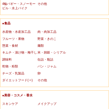
4輪バギー・スノーモー
その他
ビル・水上バイク
●食品
水産物・水産加工品
肉・肉加工品
フルーツ・果物
野菜・きのこ
惣菜・食材
麺類
キムチ・漬け物・梅干し
米・雑穀・シリアル
調味料
缶詰・瓶詰
乾物・粉類
パン・ジャム
チーズ・乳製品
卵
ダイエットフード(⇒)
その他
●美容・コスメ・香水
スキンケア
メイクアップ