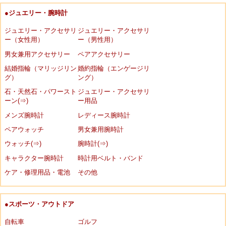
●ジュエリー・腕時計
ジュエリー・アクセサリ
ジュエリー・アクセサリ
ー（女性用）
ー（男性用）
男女兼用アクセサリー
ペアアクセサリー
結婚指輪（マリッジリン
婚約指輪（エンゲージリ
グ）
ング）
石・天然石・パワースト
ジュエリー・アクセサリ
ーン(⇒)
ー用品
メンズ腕時計
レディース腕時計
ペアウォッチ
男女兼用腕時計
ウォッチ(⇒)
腕時計(⇒)
キャラクター腕時計
時計用ベルト・バンド
ケア・修理用品・電池
その他
●スポーツ・アウトドア
自転車
ゴルフ