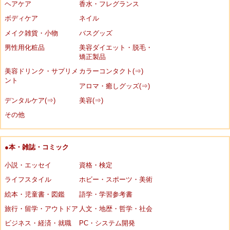
ヘアケア
香水・フレグランス
ボディケア
ネイル
メイク雑貨・小物
バスグッズ
男性用化粧品
美容ダイエット・脱毛・
矯正製品
美容ドリンク・サプリメ
カラーコンタクト(⇒)
ント
アロマ・癒しグッズ(⇒)
デンタルケア(⇒)
美容(⇒)
その他
●本・雑誌・コミック
小説・エッセイ
資格・検定
ライフスタイル
ホビー・スポーツ・美術
絵本・児童書・図鑑
語学・学習参考書
旅行・留学・アウトドア
人文・地歴・哲学・社会
ビジネス・経済・就職
PC・システム開発