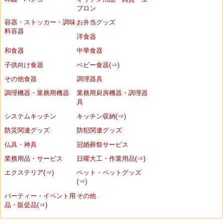
プロン
容器・ストッカー・調味
お弁当グッズ
料容器
洋食器
和食器
中華食器
子供向け食器
ベビー食器(⇒)
その他食器
調理器具
調理機器・業務用機器
業務用厨房機器・調理器
具
システムキッチン
キッチン収納(⇒)
防災関連グッズ
防犯関連グッズ
仏具・神具
冠婚葬祭サービス
業務用品・サービス
日曜大工・作業用品(⇒)
エクステリア(⇒)
ペット・ペットグッズ
(⇒)
パーティー・イベント用
その他
品・販促品(⇒)