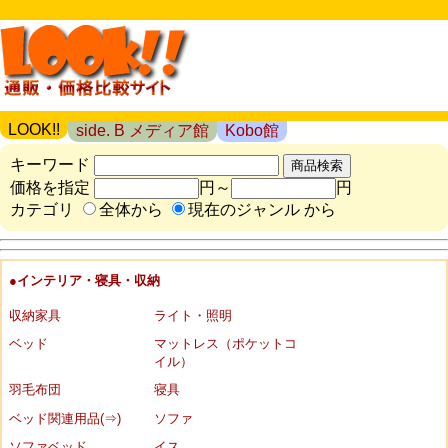
LOOK!!
side. B メディア館
Kobo館
キーワード
価格を指定
円～
円
カテゴリ
全体から
現在のジャンル から
●インテリア・寝具・収納
収納家具
ライト・照明
ベッド
マットレス（ポケットコ
イル）
羽毛布団
寝具
ベッド関連用品(⇒)
ソファ
ソファベッド
イス