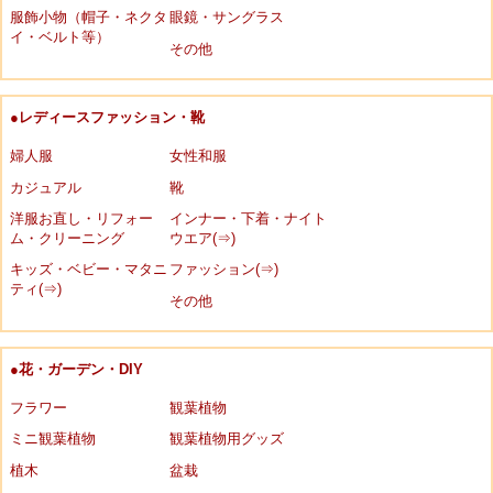
服飾小物（帽子・ネクタ
眼鏡・サングラス
イ・ベルト等）
その他
●レディースファッション・靴
婦人服
女性和服
カジュアル
靴
洋服お直し・リフォー
インナー・下着・ナイト
ム・クリーニング
ウエア(⇒)
キッズ・ベビー・マタニ
ファッション(⇒)
ティ(⇒)
その他
●花・ガーデン・DIY
フラワー
観葉植物
ミニ観葉植物
観葉植物用グッズ
植木
盆栽