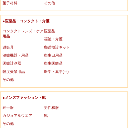
菓子材料
その他
●医薬品・コンタクト・介護
コンタクトレンズ・ケア
医薬品
用品
福祉・介護
避妊具
郵送検診キット
治療機器・用品
衛生日用品
医療計測器
衛生医療品
軽度失禁用品
医学・薬学(⇒)
その他
●メンズファッション・靴
紳士服
男性和服
カジュアルウエア
靴
その他