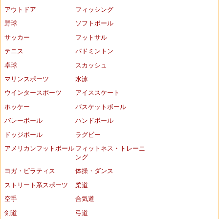
アウトドア
フィッシング
野球
ソフトボール
サッカー
フットサル
テニス
バドミントン
卓球
スカッシュ
マリンスポーツ
水泳
ウインタースポーツ
アイススケート
ホッケー
バスケットボール
バレーボール
ハンドボール
ドッジボール
ラグビー
アメリカンフットボール
フィットネス・トレーニ
ング
ヨガ・ピラティス
体操・ダンス
ストリート系スポーツ
柔道
空手
合気道
剣道
弓道