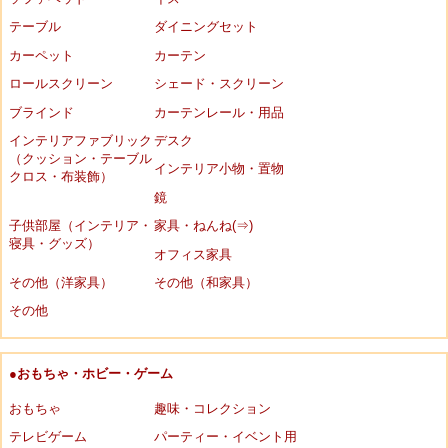
テーブル
ダイニングセット
カーペット
カーテン
ロールスクリーン
シェード・スクリーン
ブラインド
カーテンレール・用品
インテリアファブリック
デスク
（クッション・テーブル
インテリア小物・置物
クロス・布装飾）
鏡
子供部屋（インテリア・
家具・ねんね(⇒)
寝具・グッズ）
オフィス家具
その他（洋家具）
その他（和家具）
その他
●おもちゃ・ホビー・ゲーム
おもちゃ
趣味・コレクション
テレビゲーム
パーティー・イベント用