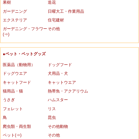
果樹
造花
ガーデニング
日曜大工・作業用品
エクステリア
住宅建材
ガーデニング・フラワー
その他
(⇒)
●ペット・ペットグッズ
医薬品（動物用）
ドッグフード
ドッグウエア
犬用品・犬
キャットフード
キャットウエア
猫用品・猫
熱帯魚・アクアリウム
うさぎ
ハムスター
フェレット
リス
鳥
昆虫
爬虫類・両生類
その他動物
ペット(⇒)
その他