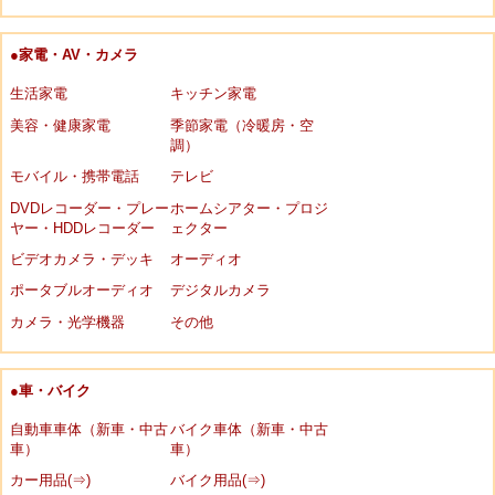
●家電・AV・カメラ
生活家電
キッチン家電
美容・健康家電
季節家電（冷暖房・空
調）
モバイル・携帯電話
テレビ
DVDレコーダー・プレー
ホームシアター・プロジ
ヤー・HDDレコーダー
ェクター
ビデオカメラ・デッキ
オーディオ
ポータブルオーディオ
デジタルカメラ
カメラ・光学機器
その他
●車・バイク
自動車車体（新車・中古
バイク車体（新車・中古
車）
車）
カー用品(⇒)
バイク用品(⇒)