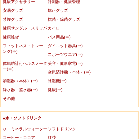
健康アクセサリー
計測器・健康管理
安眠グッズ
矯正グッズ
禁煙グッズ
抗菌・除菌グッズ
健康サンダル・スリッパ
カイロ
健康雑貨
バス用品(⇒)
フィットネス・トレーニ
ダイエット器具(⇒)
ング(⇒)
スポーツウエア(⇒)
体脂肪計付ヘルスメータ
美容・健康家電(⇒)
ー(⇒)
空気清浄機（本体）(⇒)
加湿器（本体）(⇒)
除湿機(⇒)
浄水器・整水器(⇒)
健康(⇒)
その他
●水・ソフトドリンク
水・ミネラルウォーター
ソフトドリンク
コーヒー・ココア
紅茶