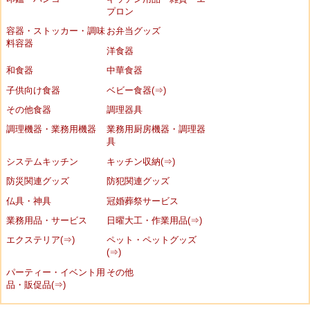
プロン
容器・ストッカー・調味
お弁当グッズ
料容器
洋食器
和食器
中華食器
子供向け食器
ベビー食器(⇒)
その他食器
調理器具
調理機器・業務用機器
業務用厨房機器・調理器
具
システムキッチン
キッチン収納(⇒)
防災関連グッズ
防犯関連グッズ
仏具・神具
冠婚葬祭サービス
業務用品・サービス
日曜大工・作業用品(⇒)
エクステリア(⇒)
ペット・ペットグッズ
(⇒)
パーティー・イベント用
その他
品・販促品(⇒)