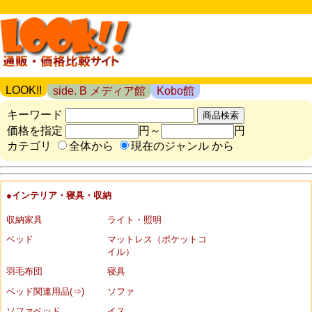
LOOK!!
side. B メディア館
Kobo館
キーワード
価格を指定
円～
円
カテゴリ
全体から
現在のジャンル から
●インテリア・寝具・収納
収納家具
ライト・照明
ベッド
マットレス（ポケットコ
イル）
羽毛布団
寝具
ベッド関連用品(⇒)
ソファ
ソファベッド
イス