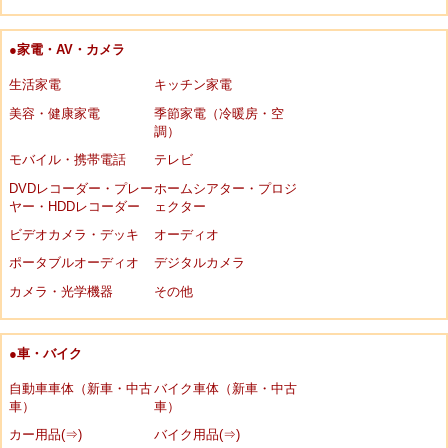
●家電・AV・カメラ
生活家電
キッチン家電
美容・健康家電
季節家電（冷暖房・空
調）
モバイル・携帯電話
テレビ
DVDレコーダー・プレー
ホームシアター・プロジ
ヤー・HDDレコーダー
ェクター
ビデオカメラ・デッキ
オーディオ
ポータブルオーディオ
デジタルカメラ
カメラ・光学機器
その他
●車・バイク
自動車車体（新車・中古
バイク車体（新車・中古
車）
車）
カー用品(⇒)
バイク用品(⇒)