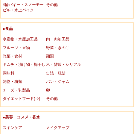
4輪バギー・スノーモー
その他
ビル・水上バイク
●食品
水産物・水産加工品
肉・肉加工品
フルーツ・果物
野菜・きのこ
惣菜・食材
麺類
キムチ・漬け物・梅干し
米・雑穀・シリアル
調味料
缶詰・瓶詰
乾物・粉類
パン・ジャム
チーズ・乳製品
卵
ダイエットフード(⇒)
その他
●美容・コスメ・香水
スキンケア
メイクアップ