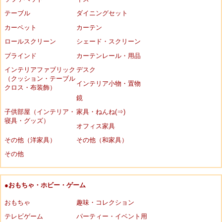
テーブル
ダイニングセット
カーペット
カーテン
ロールスクリーン
シェード・スクリーン
ブラインド
カーテンレール・用品
インテリアファブリック
デスク
（クッション・テーブル
インテリア小物・置物
クロス・布装飾）
鏡
子供部屋（インテリア・
家具・ねんね(⇒)
寝具・グッズ）
オフィス家具
その他（洋家具）
その他（和家具）
その他
●おもちゃ・ホビー・ゲーム
おもちゃ
趣味・コレクション
テレビゲーム
パーティー・イベント用