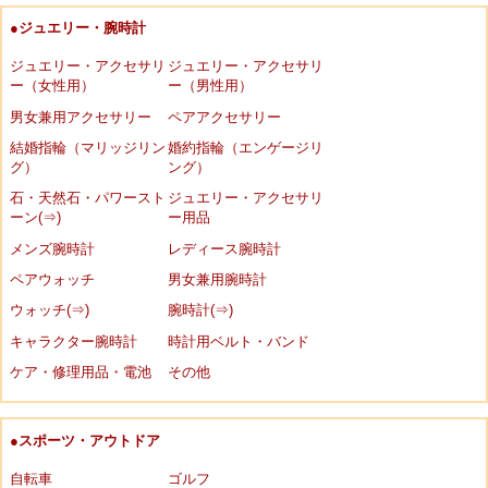
●ジュエリー・腕時計
ジュエリー・アクセサリ
ジュエリー・アクセサリ
ー（女性用）
ー（男性用）
男女兼用アクセサリー
ペアアクセサリー
結婚指輪（マリッジリン
婚約指輪（エンゲージリ
グ）
ング）
石・天然石・パワースト
ジュエリー・アクセサリ
ーン(⇒)
ー用品
メンズ腕時計
レディース腕時計
ペアウォッチ
男女兼用腕時計
ウォッチ(⇒)
腕時計(⇒)
キャラクター腕時計
時計用ベルト・バンド
ケア・修理用品・電池
その他
●スポーツ・アウトドア
自転車
ゴルフ