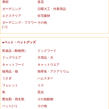
果樹
造花
ガーデニング
日曜大工・作業用品
エクステリア
住宅建材
ガーデニング・フラワー
その他
(⇒)
●ペット・ペットグッズ
医薬品（動物用）
ドッグフード
ドッグウエア
犬用品・犬
キャットフード
キャットウエア
猫用品・猫
熱帯魚・アクアリウム
うさぎ
ハムスター
フェレット
リス
鳥
昆虫
爬虫類・両生類
その他動物
ペット(⇒)
その他