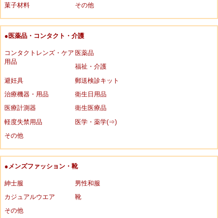
菓子材料
その他
●医薬品・コンタクト・介護
コンタクトレンズ・ケア
医薬品
用品
福祉・介護
避妊具
郵送検診キット
治療機器・用品
衛生日用品
医療計測器
衛生医療品
軽度失禁用品
医学・薬学(⇒)
その他
●メンズファッション・靴
紳士服
男性和服
カジュアルウエア
靴
その他