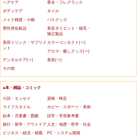
ヘアケア
香水・フレグランス
ボディケア
ネイル
メイク雑貨・小物
バスグッズ
男性用化粧品
美容ダイエット・脱毛・
矯正製品
美容ドリンク・サプリメ
カラーコンタクト(⇒)
ント
アロマ・癒しグッズ(⇒)
デンタルケア(⇒)
美容(⇒)
その他
●本・雑誌・コミック
小説・エッセイ
資格・検定
ライフスタイル
ホビー・スポーツ・美術
絵本・児童書・図鑑
語学・学習参考書
旅行・留学・アウトドア
人文・地歴・哲学・社会
ビジネス・経済・就職
PC・システム開発