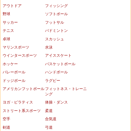
アウトドア
フィッシング
野球
ソフトボール
サッカー
フットサル
テニス
バドミントン
卓球
スカッシュ
マリンスポーツ
水泳
ウインタースポーツ
アイススケート
ホッケー
バスケットボール
バレーボール
ハンドボール
ドッジボール
ラグビー
アメリカンフットボール
フィットネス・トレーニ
ング
ヨガ・ピラティス
体操・ダンス
ストリート系スポーツ
柔道
空手
合気道
剣道
弓道