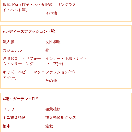
服飾小物（帽子・ネクタ
眼鏡・サングラス
イ・ベルト等）
その他
●レディースファッション・靴
婦人服
女性和服
カジュアル
靴
洋服お直し・リフォー
インナー・下着・ナイト
ム・クリーニング
ウエア(⇒)
キッズ・ベビー・マタニ
ファッション(⇒)
ティ(⇒)
その他
●花・ガーデン・DIY
フラワー
観葉植物
ミニ観葉植物
観葉植物用グッズ
植木
盆栽