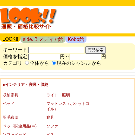
LOOK!!
side. B メディア館
Kobo館
キーワード
価格を指定
円～
円
カテゴリ
全体から
現在のジャンル から
●インテリア・寝具・収納
収納家具
ライト・照明
ベッド
マットレス（ポケットコ
イル）
羽毛布団
寝具
ベッド関連用品(⇒)
ソファ
ソファベッド
イス