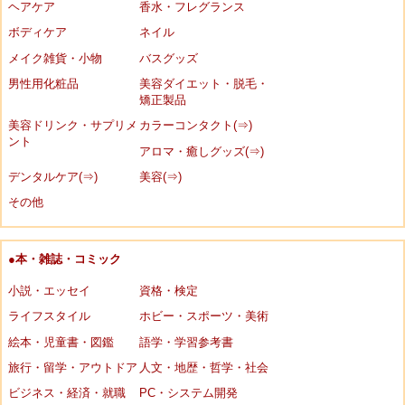
ヘアケア
香水・フレグランス
ボディケア
ネイル
メイク雑貨・小物
バスグッズ
男性用化粧品
美容ダイエット・脱毛・
矯正製品
美容ドリンク・サプリメ
カラーコンタクト(⇒)
ント
アロマ・癒しグッズ(⇒)
デンタルケア(⇒)
美容(⇒)
その他
●本・雑誌・コミック
小説・エッセイ
資格・検定
ライフスタイル
ホビー・スポーツ・美術
絵本・児童書・図鑑
語学・学習参考書
旅行・留学・アウトドア
人文・地歴・哲学・社会
ビジネス・経済・就職
PC・システム開発