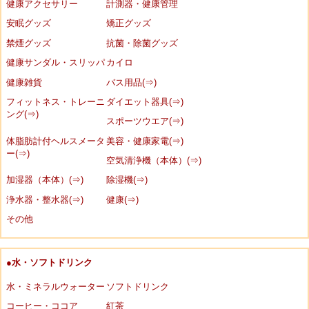
健康アクセサリー
計測器・健康管理
安眠グッズ
矯正グッズ
禁煙グッズ
抗菌・除菌グッズ
健康サンダル・スリッパ
カイロ
健康雑貨
バス用品(⇒)
フィットネス・トレーニ
ダイエット器具(⇒)
ング(⇒)
スポーツウエア(⇒)
体脂肪計付ヘルスメータ
美容・健康家電(⇒)
ー(⇒)
空気清浄機（本体）(⇒)
加湿器（本体）(⇒)
除湿機(⇒)
浄水器・整水器(⇒)
健康(⇒)
その他
●水・ソフトドリンク
水・ミネラルウォーター
ソフトドリンク
コーヒー・ココア
紅茶