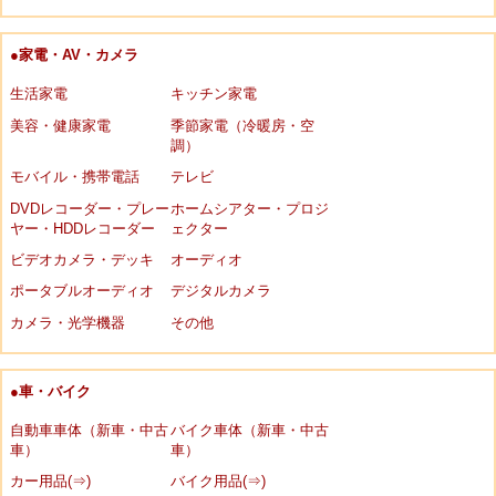
●家電・AV・カメラ
生活家電
キッチン家電
美容・健康家電
季節家電（冷暖房・空
調）
モバイル・携帯電話
テレビ
DVDレコーダー・プレー
ホームシアター・プロジ
ヤー・HDDレコーダー
ェクター
ビデオカメラ・デッキ
オーディオ
ポータブルオーディオ
デジタルカメラ
カメラ・光学機器
その他
●車・バイク
自動車車体（新車・中古
バイク車体（新車・中古
車）
車）
カー用品(⇒)
バイク用品(⇒)