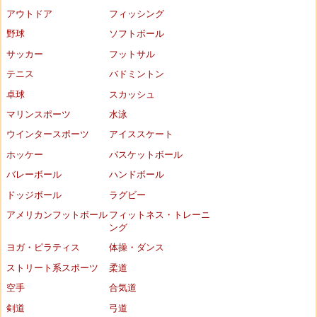
アウトドア
フィッシング
野球
ソフトボール
サッカー
フットサル
テニス
バドミントン
卓球
スカッシュ
マリンスポーツ
水泳
ウインタースポーツ
アイススケート
ホッケー
バスケットボール
バレーボール
ハンドボール
ドッジボール
ラグビー
アメリカンフットボール
フィットネス・トレーニ
ング
ヨガ・ピラティス
体操・ダンス
ストリート系スポーツ
柔道
空手
合気道
剣道
弓道