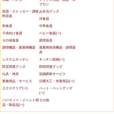
プロン
容器・ストッカー・調味
お弁当グッズ
料容器
洋食器
和食器
中華食器
子供向け食器
ベビー食器(⇒)
その他食器
調理器具
調理機器・業務用機器
業務用厨房機器・調理器
具
システムキッチン
キッチン収納(⇒)
防災関連グッズ
防犯関連グッズ
仏具・神具
冠婚葬祭サービス
業務用品・サービス
日曜大工・作業用品(⇒)
エクステリア(⇒)
ペット・ペットグッズ
(⇒)
パーティー・イベント用
その他
品・販促品(⇒)