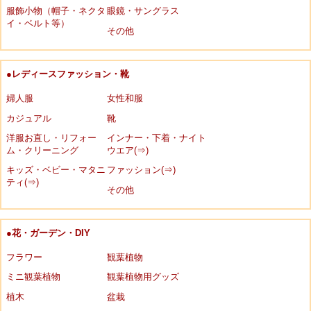
服飾小物（帽子・ネクタ
眼鏡・サングラス
イ・ベルト等）
その他
●レディースファッション・靴
婦人服
女性和服
カジュアル
靴
洋服お直し・リフォー
インナー・下着・ナイト
ム・クリーニング
ウエア(⇒)
キッズ・ベビー・マタニ
ファッション(⇒)
ティ(⇒)
その他
●花・ガーデン・DIY
フラワー
観葉植物
ミニ観葉植物
観葉植物用グッズ
植木
盆栽