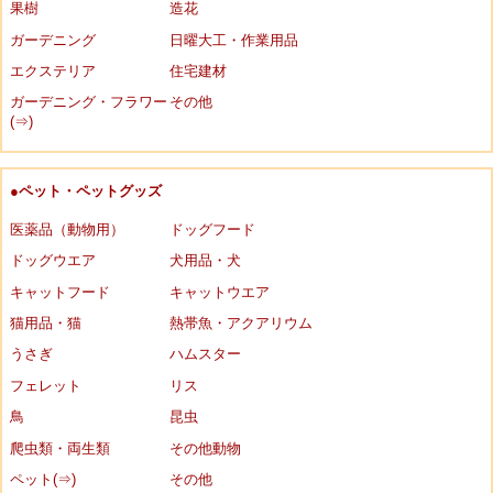
果樹
造花
ガーデニング
日曜大工・作業用品
エクステリア
住宅建材
ガーデニング・フラワー
その他
(⇒)
●ペット・ペットグッズ
医薬品（動物用）
ドッグフード
ドッグウエア
犬用品・犬
キャットフード
キャットウエア
猫用品・猫
熱帯魚・アクアリウム
うさぎ
ハムスター
フェレット
リス
鳥
昆虫
爬虫類・両生類
その他動物
ペット(⇒)
その他