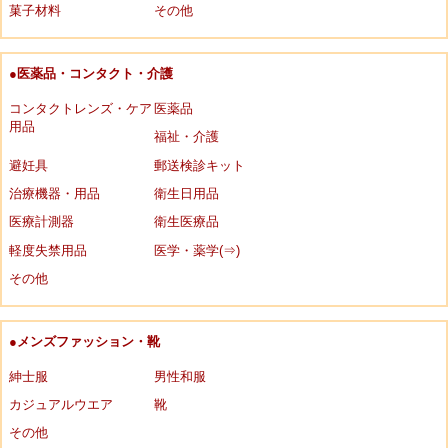
菓子材料
その他
●医薬品・コンタクト・介護
コンタクトレンズ・ケア
医薬品
用品
福祉・介護
避妊具
郵送検診キット
治療機器・用品
衛生日用品
医療計測器
衛生医療品
軽度失禁用品
医学・薬学(⇒)
その他
●メンズファッション・靴
紳士服
男性和服
カジュアルウエア
靴
その他