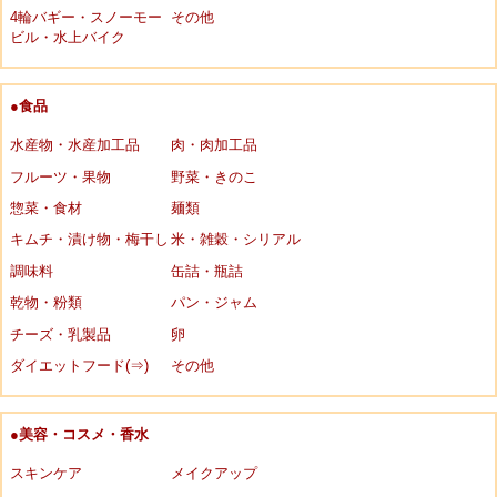
4輪バギー・スノーモー
その他
ビル・水上バイク
●食品
水産物・水産加工品
肉・肉加工品
フルーツ・果物
野菜・きのこ
惣菜・食材
麺類
キムチ・漬け物・梅干し
米・雑穀・シリアル
調味料
缶詰・瓶詰
乾物・粉類
パン・ジャム
チーズ・乳製品
卵
ダイエットフード(⇒)
その他
●美容・コスメ・香水
スキンケア
メイクアップ