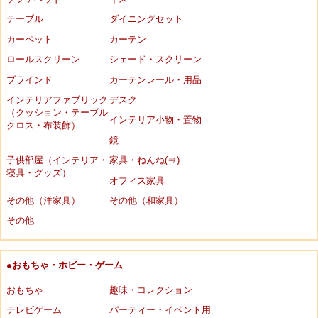
テーブル
ダイニングセット
カーペット
カーテン
ロールスクリーン
シェード・スクリーン
ブラインド
カーテンレール・用品
インテリアファブリック
デスク
（クッション・テーブル
インテリア小物・置物
クロス・布装飾）
鏡
子供部屋（インテリア・
家具・ねんね(⇒)
寝具・グッズ）
オフィス家具
その他（洋家具）
その他（和家具）
その他
●おもちゃ・ホビー・ゲーム
おもちゃ
趣味・コレクション
テレビゲーム
パーティー・イベント用