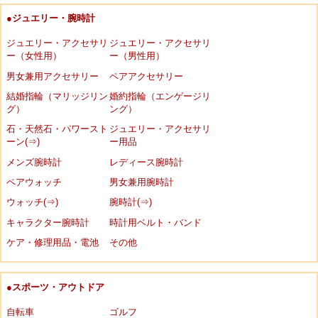
●ジュエリー・腕時計
ジュエリー・アクセサリ
ジュエリー・アクセサリ
ー（女性用）
ー（男性用）
男女兼用アクセサリー
ペアアクセサリー
結婚指輪（マリッジリン
婚約指輪（エンゲージリ
グ）
ング）
石・天然石・パワースト
ジュエリー・アクセサリ
ーン(⇒)
ー用品
メンズ腕時計
レディース腕時計
ペアウォッチ
男女兼用腕時計
ウォッチ(⇒)
腕時計(⇒)
キャラクター腕時計
時計用ベルト・バンド
ケア・修理用品・電池
その他
●スポーツ・アウトドア
自転車
ゴルフ