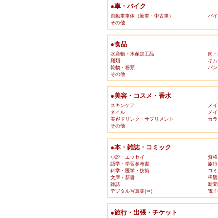
●車・バイク
自動車車体（新車・中古車）
バイ
その他
●食品
水産物・水産加工品
肉・
麺類
キム
乾物・粉類
パン
その他
●美容・コスメ・香水
スキンケア
メイ
ネイル
メイ
美容ドリンク・サプリメント
カラ
その他
●本・雑誌・コミック
小説・エッセイ
資格
語学・学習参考書
旅行
科学・医学・技術
コミ
文庫・新書
稀覯
雑誌
新聞
デジタル写真集(⇒)
電子
●旅行・出張・チケット