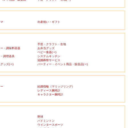
ママ
出産祝い・ギフト
手芸・クラフト・生地
カー・調味料容器
お弁当グッズ
ベビー食器(⇒)
器・調理器具
システムキッチン
冠婚葬祭サービス
グッズ(⇒)
パーティー・イベント用品・販促品(⇒)
リー
結婚指輪（マリッジリング）
レディース腕時計
キャラクター腕時計
野球
バドミントン
ウインタースポーツ