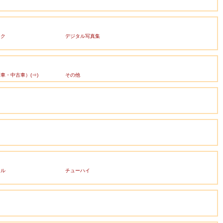
ック
デジタル写真集
車・中古車）(⇒)
その他
ール
チューハイ