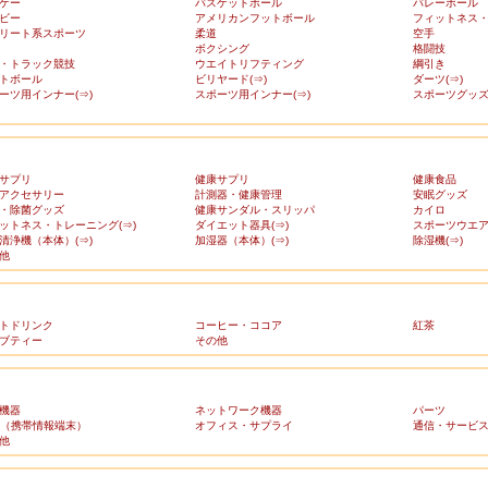
ケー
バスケットボール
バレーボール
ビー
アメリカンフットボール
フィットネス
リート系スポーツ
柔道
空手
ボクシング
格闘技
・トラック競技
ウエイトリフティング
綱引き
トボール
ビリヤード(⇒)
ダーツ(⇒)
ーツ用インナー(⇒)
スポーツ用インナー(⇒)
スポーツグッズ(
サプリ
健康サプリ
健康食品
アクセサリー
計測器・健康管理
安眠グッズ
・除菌グッズ
健康サンダル・スリッパ
カイロ
ットネス・トレーニング(⇒)
ダイエット器具(⇒)
スポーツウエア(
清浄機（本体）(⇒)
加湿器（本体）(⇒)
除湿機(⇒)
他
トドリンク
コーヒー・ココア
紅茶
ブティー
その他
機器
ネットワーク機器
パーツ
A（携帯情報端末）
オフィス・サプライ
通信・サービ
他