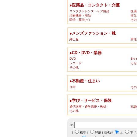
●医薬品・コンタクト・介護
コンタクトレンズ・ケア用品
医薬
治療機器・用品
衛生
医学・薬学(⇒)
その
●メンズファッション・靴
紳士服
男性
●CD・DVD・楽器
DVD
Blu-
レコード
カセ
その他
●不動産・住まい
住宅
その
●学び・サービス・保険
通信講座・通学講座・教材
冠婚
その他
ID
［
標準
|
詳細
| 品名が
上
下