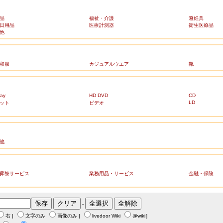
品
福祉・介護
避妊具
日用品
医療計測器
衛生医療品
他
和服
カジュアルウエア
靴
ray
HD DVD
CD
LD
ット
ビデオ
他
葬祭サービス
業務用品・サービス
金融・保険
-
右
|
文字のみ
画像のみ
|
livedoor Wiki
@wiki
］