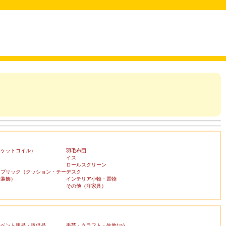
ポケットコイル）
羽毛布団
イス
ロールスクリーン
ァブリック（クッション・テー
デスク
布装飾）
インテリア小物・置物
その他（洋家具）
イベント用品・販促品
手芸・クラフト・生地(⇒)