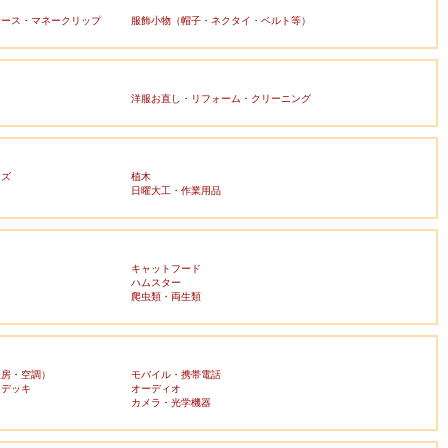
ケース・マネークリップ
服飾小物（帽子・ネクタイ・ベルト等）
洋服お直し・リフォーム・クリーニング
ッズ
植木
日曜大工・作業用品
キャットフード
ハムスター
爬虫類・両生類
暖房・空調）
モバイル・携帯電話
・デッキ
オーディオ
ラ
カメラ・光学機器