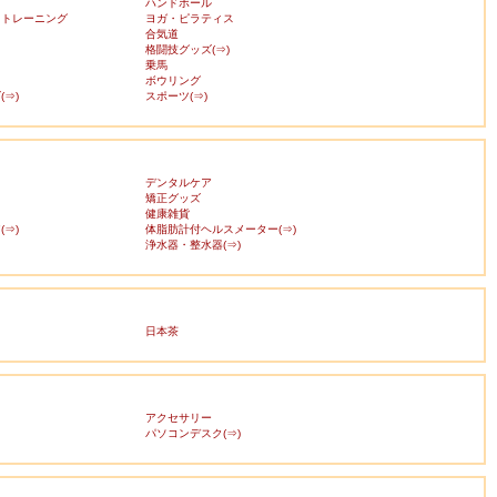
ハンドボール
・トレーニング
ヨガ・ピラティス
合気道
格闘技グッズ(⇒)
乗馬
ボウリング
⇒)
スポーツ(⇒)
デンタルケア
矯正グッズ
健康雑貨
⇒)
体脂肪計付ヘルスメーター(⇒)
浄水器・整水器(⇒)
日本茶
アクセサリー
ス
パソコンデスク(⇒)