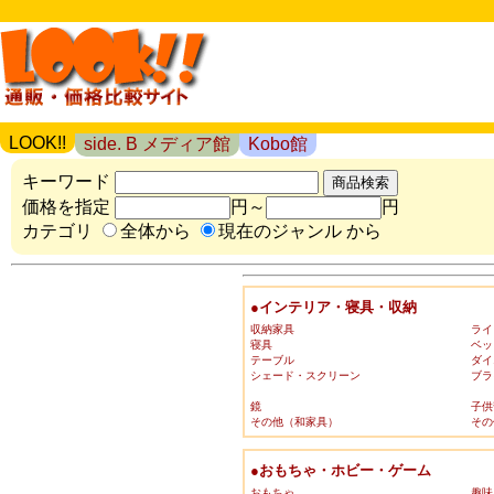
LOOK!!
side. B メディア館
Kobo館
キーワード
価格を指定
円～
円
カテゴリ
全体から
現在のジャンル から
●インテリア・寝具・収納
収納家具
ライ
寝具
ベッ
テーブル
ダイ
シェード・スクリーン
ブラ
鏡
子供
その他（和家具）
その
●おもちゃ・ホビー・ゲーム
おもちゃ
趣味