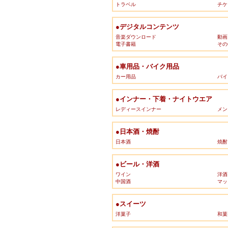
トラベル
チケ
●デジタルコンテンツ
音楽ダウンロード
動画
電子書籍
その
●車用品・バイク用品
カー用品
バイ
●インナー・下着・ナイトウエア
レディースインナー
メン
●日本酒・焼酎
日本酒
焼酎
●ビール・洋酒
ワイン
洋酒
中国酒
マッ
●スイーツ
洋菓子
和菓