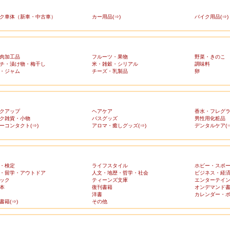
ク車体（新車・中古車）
カー用品(⇒)
バイク用品(⇒)
肉加工品
フルーツ・果物
野菜・きのこ
チ・漬け物・梅干し
米・雑穀・シリアル
調味料
・ジャム
チーズ・乳製品
卵
クアップ
ヘアケア
香水・フレグ
ク雑貨・小物
バスグッズ
男性用化粧品
ーコンタクト(⇒)
アロマ・癒しグッズ(⇒)
デンタルケア(⇒
・検定
ライフスタイル
ホビー・スポ
・留学・アウトドア
人文・地歴・哲学・社会
ビジネス・経
ック
ティーンズ文庫
エンターテイ
本
復刊書籍
オンデマンド
洋書
カレンダー・
書籍(⇒)
その他