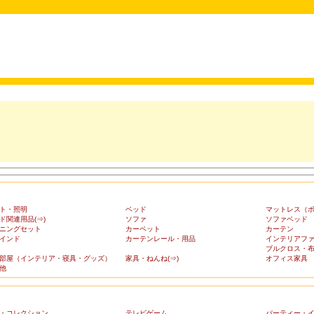
ト・照明
ベッド
マットレス（
ド関連用品(⇒)
ソファ
ソファベッド
ニングセット
カーペット
カーテン
インド
カーテンレール・用品
インテリアフ
ブルクロス・
部屋（インテリア・寝具・グッズ）
家具・ねんね(⇒)
オフィス家具
他
・コレクション
テレビゲーム
パーティー・