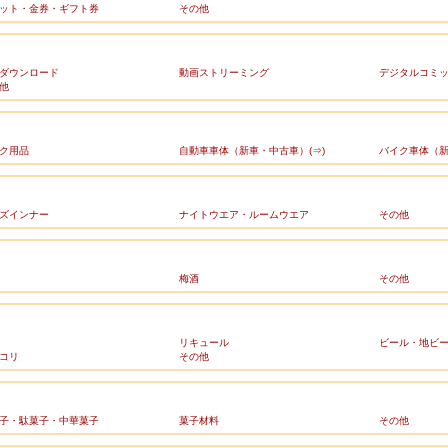
ット・金券・ギフト券
その他
ダウンロード
動画ストリーミング
デジタルコミ
他
ク用品
自動車車体（新車・中古車）(⇒)
バイク車体（新
ズインナー
ナイトウエア・ルームウエア
その他
梅酒
その他
リキュール
ビール・地ビ
コリ
その他
子・駄菓子・中華菓子
菓子材料
その他