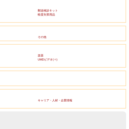
郵送検診キット
軽度失禁用品
その他
楽器
UMDビデオ(⇒)
キャリア・人材・企業情報