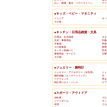
占い・開運・風水・パワーストーン
アー
●キッズ・ベビー・マタニティ
ジュニア
キッ
その他
●キッチン・日用品雑貨・文具
日用品・生活雑貨
タオ
文具・事務用品
印鑑
洋食器
和食
その他食器
調理
キッチン収納(⇒)
防災
業務用品・サービス
日曜
その他
●ジュエリー・腕時計
ジュエリー・アクセサリー（女性用）
ジュ
婚約指輪（エンゲージリング）
石・
ペアウォッチ
男女
時計用ベルト・バンド
ケア
●スポーツ・アウトドア
自転車
ゴル
ソフトボール
サッ
卓球
スカ