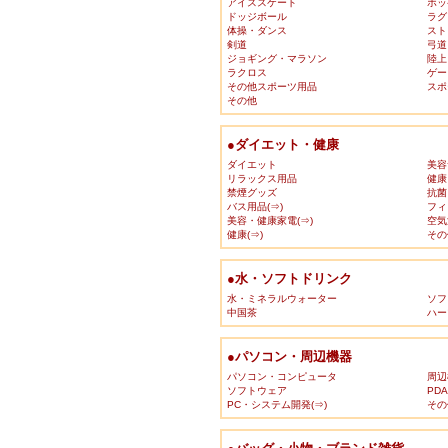
アイススケート
ホッ
ドッジボール
ラグ
体操・ダンス
スト
剣道
弓道
ジョギング・マラソン
陸上
ラクロス
ゲー
その他スポーツ用品
スポ
その他
●ダイエット・健康
ダイエット
美容
リラックス用品
健康
禁煙グッズ
抗菌
バス用品(⇒)
フィ
美容・健康家電(⇒)
空気
健康(⇒)
その
●水・ソフトドリンク
水・ミネラルウォーター
ソフ
中国茶
ハー
●パソコン・周辺機器
パソコン・コンピュータ
周辺
ソフトウェア
PD
PC・システム開発(⇒)
その