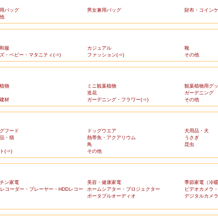
用バッグ
男女兼用バッグ
財布・コイン
他
和服
カジュアル
靴
ズ・ベビー・マタニティ(⇒)
ファッション(⇒)
その他
植物
ミニ観葉植物
観葉植物用グ
造花
ガーデニング
建材
ガーデニング・フラワー(⇒)
その他
グフード
ドッグウエア
犬用品・犬
品・猫
熱帯魚・アクアリウム
うさぎ
鳥
昆虫
ト(⇒)
その他
チン家電
美容・健康家電
季節家電（冷
Dレコーダー・プレーヤー・HDDレコー
ホームシアター・プロジェクター
ビデオカメラ
ポータブルオーディオ
デジタルカメ