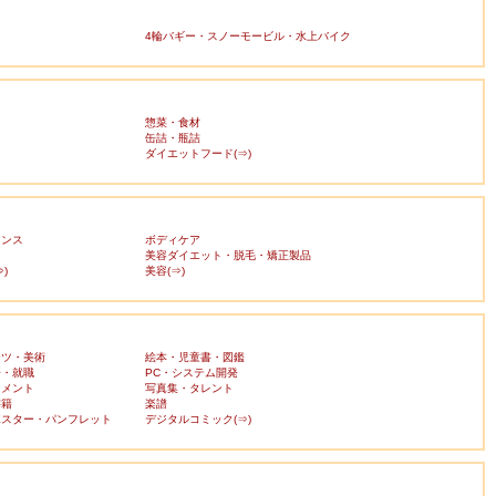
4輪バギー・スノーモービル・水上バイク
惣菜・食材
缶詰・瓶詰
ダイエットフード(⇒)
ランス
ボディケア
美容ダイエット・脱毛・矯正製品
)
美容(⇒)
ーツ・美術
絵本・児童書・図鑑
済・就職
PC・システム開発
ンメント
写真集・タレント
書籍
楽譜
ポスター・パンフレット
デジタルコミック(⇒)