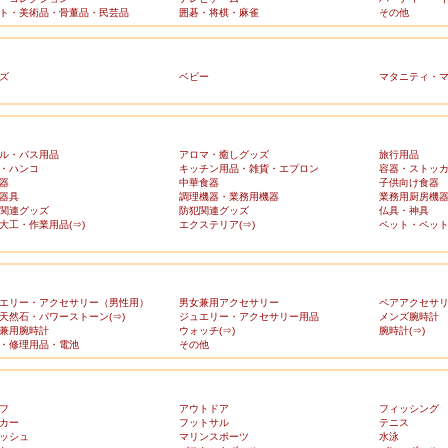
ト・美術品・骨董品・民芸品
囲碁・将棋・麻雀
その他
ズ
ベビー
マタニティ・
ル・バス用品
アロマ・癒しグッズ
旅行用品
・ハンコ
キッチン用品・雑貨・エプロン
容器・ストッ
器
中華食器
子供向け食器
器具
調理機器・業務用機器
業務用厨房機
関連グッズ
防犯関連グッズ
仏具・神具
大工・作業用品(⇒)
エクステリア(⇒)
ペット・ペット
エリー・アクセサリー（男性用）
男女兼用アクセサリー
ペアアクセサ
天然石・パワーストーン(⇒)
ジュエリー・アクセサリー用品
メンズ腕時計
兼用腕時計
ウォッチ(⇒)
腕時計(⇒)
・修理用品・電池
その他
フ
アウトドア
フィッシング
カー
フットサル
テニス
ッシュ
マリンスポーツ
水泳