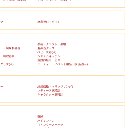
ママ
出産祝い・ギフト
手芸・クラフト・生地
カー・調味料容器
お弁当グッズ
ベビー食器(⇒)
器・調理器具
システムキッチン
冠婚葬祭サービス
グッズ(⇒)
パーティー・イベント用品・販促品(⇒)
リー
結婚指輪（マリッジリング）
レディース腕時計
キャラクター腕時計
野球
バドミントン
ウインタースポーツ