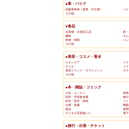
●車・バイク
自動車車体（新車・中古車）
バイ
その他
●食品
水産物・水産加工品
肉・
麺類
キム
乾物・粉類
パン
その他
●美容・コスメ・香水
スキンケア
メイ
ネイル
メイ
美容ドリンク・サプリメント
カラ
その他
●本・雑誌・コミック
小説・エッセイ
資格
語学・学習参考書
旅行
科学・医学・技術
コミ
文庫・新書
稀覯
雑誌
新聞
デジタル写真集(⇒)
電子
●旅行・出張・チケット