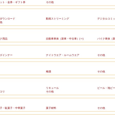
ット・金券・ギフト券
その他
ダウンロード
動画ストリーミング
デジタルコミ
他
ク用品
自動車車体（新車・中古車）(⇒)
バイク車体（新
ズインナー
ナイトウエア・ルームウエア
その他
梅酒
その他
リキュール
ビール・地ビ
コリ
その他
子・駄菓子・中華菓子
菓子材料
その他