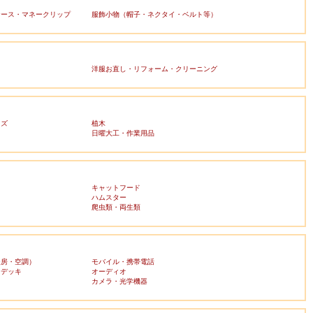
ケース・マネークリップ
服飾小物（帽子・ネクタイ・ベルト等）
洋服お直し・リフォーム・クリーニング
ッズ
植木
日曜大工・作業用品
キャットフード
ハムスター
爬虫類・両生類
暖房・空調）
モバイル・携帯電話
・デッキ
オーディオ
ラ
カメラ・光学機器