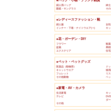
●バッグ・小物・ブランド雑貨
婦人用バッグ
紳士
眼鏡・サングラス
その
●レディースファッション・靴
婦人服
女性
インナー・下着・ナイトウエア(⇒)
キッ
●花・ガーデン・DIY
フラワー
観葉
盆栽
果樹
エクステリア
住宅
●ペット・ペットグッズ
医薬品（動物用）
ドッ
キャットウエア
猫用
フェレット
リス
その他動物
ペッ
●家電・AV・カメラ
生活家電
キッ
テレビ
DV
ダー
その他