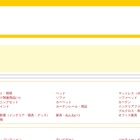
ト・照明
ベッド
マットレス（
ド関連用品(⇒)
ソファ
ソファベッド
ニングセット
カーペット
カーテン
インド
カーテンレール・用品
インテリアフ
ブルクロス・
部屋（インテリア・寝具・グッズ）
家具・ねんね(⇒)
オフィス家具
他
・コレクション
テレビゲーム
パーティー・