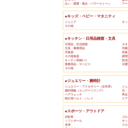
占い・開運・風水・パワーストーン
アー
●キッズ・ベビー・マタニティ
ジュニア
キッ
その他
●キッチン・日用品雑貨・文具
日用品・生活雑貨
タオ
文具・事務用品
印鑑
洋食器
和食
その他食器
調理
キッチン収納(⇒)
防災
業務用品・サービス
日曜
その他
●ジュエリー・腕時計
ジュエリー・アクセサリー（女性用）
ジュ
婚約指輪（エンゲージリング）
石・
ペアウォッチ
男女
時計用ベルト・バンド
ケア
●スポーツ・アウトドア
自転車
ゴル
ソフトボール
サッ
卓球
スカ