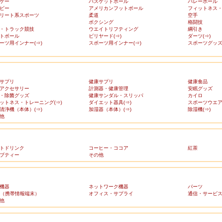
ケー
バスケットボール
バレーボール
ビー
アメリカンフットボール
フィットネス
リート系スポーツ
柔道
空手
ボクシング
格闘技
・トラック競技
ウエイトリフティング
綱引き
トボール
ビリヤード(⇒)
ダーツ(⇒)
ーツ用インナー(⇒)
スポーツ用インナー(⇒)
スポーツグッズ(
サプリ
健康サプリ
健康食品
アクセサリー
計測器・健康管理
安眠グッズ
・除菌グッズ
健康サンダル・スリッパ
カイロ
ットネス・トレーニング(⇒)
ダイエット器具(⇒)
スポーツウエア(
清浄機（本体）(⇒)
加湿器（本体）(⇒)
除湿機(⇒)
他
トドリンク
コーヒー・ココア
紅茶
ブティー
その他
機器
ネットワーク機器
パーツ
A（携帯情報端末）
オフィス・サプライ
通信・サービ
他