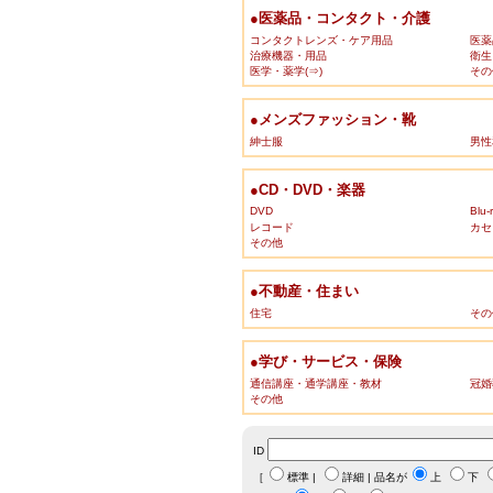
●医薬品・コンタクト・介護
コンタクトレンズ・ケア用品
医薬
治療機器・用品
衛生
医学・薬学(⇒)
その
●メンズファッション・靴
紳士服
男性
●CD・DVD・楽器
DVD
Blu-
レコード
カセ
その他
●不動産・住まい
住宅
その
●学び・サービス・保険
通信講座・通学講座・教材
冠婚
その他
ID
［
標準
|
詳細
| 品名が
上
下