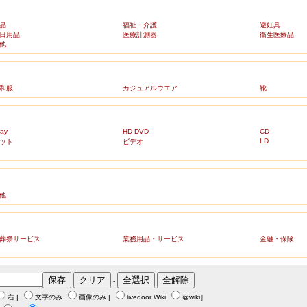
品
福祉・介護
避妊具
日用品
医療計測器
衛生医療品
他
和服
カジュアルウエア
靴
ray
HD DVD
CD
LD
ット
ビデオ
他
葬祭サービス
業務用品・サービス
金融・保険
-
右
|
文字のみ
画像のみ
|
livedoor Wiki
@wiki
］