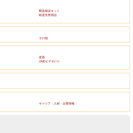
郵送検診キット
軽度失禁用品
その他
楽器
UMDビデオ(⇒)
キャリア・人材・企業情報