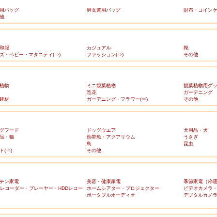
用バッグ
男女兼用バッグ
財布・コイン
他
和服
カジュアル
靴
ズ・ベビー・マタニティ(⇒)
ファッション(⇒)
その他
植物
ミニ観葉植物
観葉植物用グ
造花
ガーデニング
建材
ガーデニング・フラワー(⇒)
その他
グフード
ドッグウエア
犬用品・犬
品・猫
熱帯魚・アクアリウム
うさぎ
鳥
昆虫
ト(⇒)
その他
チン家電
美容・健康家電
季節家電（冷
Dレコーダー・プレーヤー・HDDレコー
ホームシアター・プロジェクター
ビデオカメラ
ポータブルオーディオ
デジタルカメ