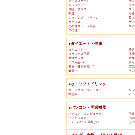
アイススケート
ホッ
ドッジボール
ラグ
体操・ダンス
スト
剣道
弓道
ジョギング・マラソン
陸上
ラクロス
ゲー
その他スポーツ用品
スポ
その他
●ダイエット・健康
ダイエット
美容
リラックス用品
健康
禁煙グッズ
抗菌
バス用品(⇒)
フィ
美容・健康家電(⇒)
空気
健康(⇒)
その
●水・ソフトドリンク
水・ミネラルウォーター
ソフ
中国茶
ハー
●パソコン・周辺機器
パソコン・コンピュータ
周辺
ソフトウェア
PD
PC・システム開発(⇒)
その