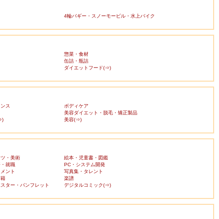
4輪バギー・スノーモービル・水上バイク
惣菜・食材
缶詰・瓶詰
ダイエットフード(⇒)
ランス
ボディケア
美容ダイエット・脱毛・矯正製品
)
美容(⇒)
ーツ・美術
絵本・児童書・図鑑
済・就職
PC・システム開発
ンメント
写真集・タレント
書籍
楽譜
ポスター・パンフレット
デジタルコミック(⇒)