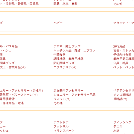
ト・美術品・骨董品・民芸品
囲碁・将棋・麻雀
その他
ズ
ベビー
マタニティ・
ル・バス用品
アロマ・癒しグッズ
旅行用品
・ハンコ
キッチン用品・雑貨・エプロン
容器・ストッ
器
中華食器
子供向け食器
器具
調理機器・業務用機器
業務用厨房機
関連グッズ
防犯関連グッズ
仏具・神具
大工・作業用品(⇒)
エクステリア(⇒)
ペット・ペット
エリー・アクセサリー（男性用）
男女兼用アクセサリー
ペアアクセサ
天然石・パワーストーン(⇒)
ジュエリー・アクセサリー用品
メンズ腕時計
兼用腕時計
ウォッチ(⇒)
腕時計(⇒)
・修理用品・電池
その他
フ
アウトドア
フィッシング
カー
フットサル
テニス
ッシュ
マリンスポーツ
水泳