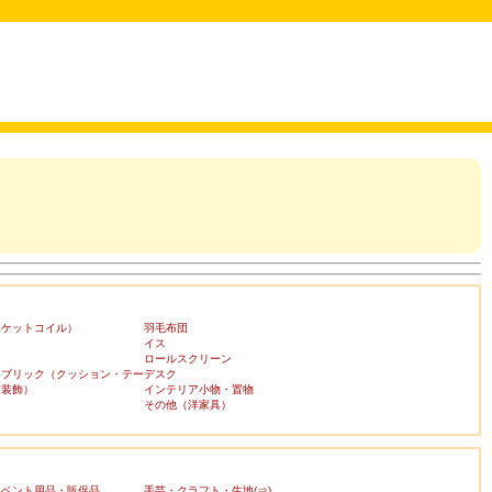
ポケットコイル）
羽毛布団
イス
ロールスクリーン
ァブリック（クッション・テー
デスク
布装飾）
インテリア小物・置物
その他（洋家具）
イベント用品・販促品
手芸・クラフト・生地(⇒)