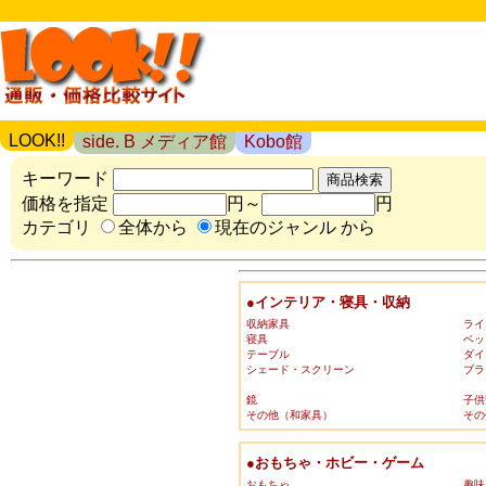
LOOK!!
side. B メディア館
Kobo館
キーワード
価格を指定
円～
円
カテゴリ
全体から
現在のジャンル から
●インテリア・寝具・収納
収納家具
ライ
寝具
ベッ
テーブル
ダイ
シェード・スクリーン
ブラ
鏡
子供
その他（和家具）
その
●おもちゃ・ホビー・ゲーム
おもちゃ
趣味