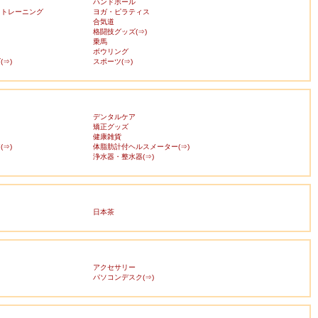
ハンドボール
・トレーニング
ヨガ・ピラティス
合気道
格闘技グッズ(⇒)
乗馬
ボウリング
⇒)
スポーツ(⇒)
デンタルケア
矯正グッズ
健康雑貨
⇒)
体脂肪計付ヘルスメーター(⇒)
浄水器・整水器(⇒)
日本茶
アクセサリー
ス
パソコンデスク(⇒)