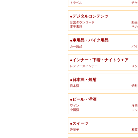
トラベル
チケ
●デジタルコンテンツ
音楽ダウンロード
動画
電子書籍
その
●車用品・バイク用品
カー用品
バイ
●インナー・下着・ナイトウエア
レディースインナー
メン
●日本酒・焼酎
日本酒
焼酎
●ビール・洋酒
ワイン
洋酒
中国酒
マッ
●スイーツ
洋菓子
和菓