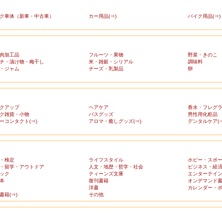
ク車体（新車・中古車）
カー用品(⇒)
バイク用品(⇒)
肉加工品
フルーツ・果物
野菜・きのこ
チ・漬け物・梅干し
米・雑穀・シリアル
調味料
・ジャム
チーズ・乳製品
卵
クアップ
ヘアケア
香水・フレグ
ク雑貨・小物
バスグッズ
男性用化粧品
ーコンタクト(⇒)
アロマ・癒しグッズ(⇒)
デンタルケア(⇒
・検定
ライフスタイル
ホビー・スポ
・留学・アウトドア
人文・地歴・哲学・社会
ビジネス・経
ック
ティーンズ文庫
エンターテイ
本
復刊書籍
オンデマンド
洋書
カレンダー・
書籍(⇒)
その他