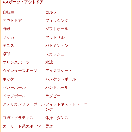
●スポーツ・アウトドア
自転車
ゴルフ
アウトドア
フィッシング
野球
ソフトボール
サッカー
フットサル
テニス
バドミントン
卓球
スカッシュ
マリンスポーツ
水泳
ウインタースポーツ
アイススケート
ホッケー
バスケットボール
バレーボール
ハンドボール
ドッジボール
ラグビー
アメリカンフットボール
フィットネス・トレーニ
ング
ヨガ・ピラティス
体操・ダンス
ストリート系スポーツ
柔道