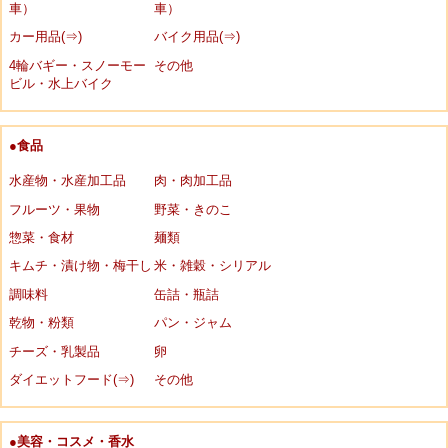
車）
車）
カー用品(⇒)
バイク用品(⇒)
4輪バギー・スノーモー
その他
ビル・水上バイク
●食品
水産物・水産加工品
肉・肉加工品
フルーツ・果物
野菜・きのこ
惣菜・食材
麺類
キムチ・漬け物・梅干し
米・雑穀・シリアル
調味料
缶詰・瓶詰
乾物・粉類
パン・ジャム
チーズ・乳製品
卵
ダイエットフード(⇒)
その他
●美容・コスメ・香水