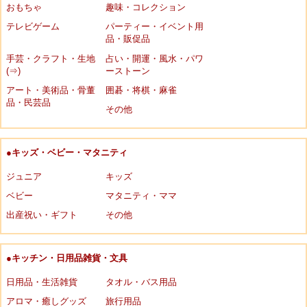
おもちゃ
趣味・コレクション
テレビゲーム
パーティー・イベント用
品・販促品
手芸・クラフト・生地
占い・開運・風水・パワ
(⇒)
ーストーン
アート・美術品・骨董
囲碁・将棋・麻雀
品・民芸品
その他
●キッズ・ベビー・マタニティ
ジュニア
キッズ
ベビー
マタニティ・ママ
出産祝い・ギフト
その他
●キッチン・日用品雑貨・文具
日用品・生活雑貨
タオル・バス用品
アロマ・癒しグッズ
旅行用品