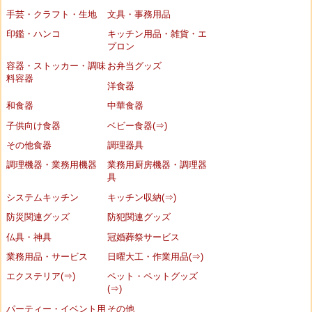
手芸・クラフト・生地
文具・事務用品
印鑑・ハンコ
キッチン用品・雑貨・エ
プロン
容器・ストッカー・調味
お弁当グッズ
料容器
洋食器
和食器
中華食器
子供向け食器
ベビー食器(⇒)
その他食器
調理器具
調理機器・業務用機器
業務用厨房機器・調理器
具
システムキッチン
キッチン収納(⇒)
防災関連グッズ
防犯関連グッズ
仏具・神具
冠婚葬祭サービス
業務用品・サービス
日曜大工・作業用品(⇒)
エクステリア(⇒)
ペット・ペットグッズ
(⇒)
パーティー・イベント用
その他