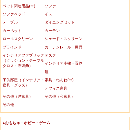
ベッド関連用品(⇒)
ソファ
ソファベッド
イス
テーブル
ダイニングセット
カーペット
カーテン
ロールスクリーン
シェード・スクリーン
ブラインド
カーテンレール・用品
インテリアファブリック
デスク
（クッション・テーブル
インテリア小物・置物
クロス・布装飾）
鏡
子供部屋（インテリア・
家具・ねんね(⇒)
寝具・グッズ）
オフィス家具
その他（洋家具）
その他（和家具）
その他
●おもちゃ・ホビー・ゲーム