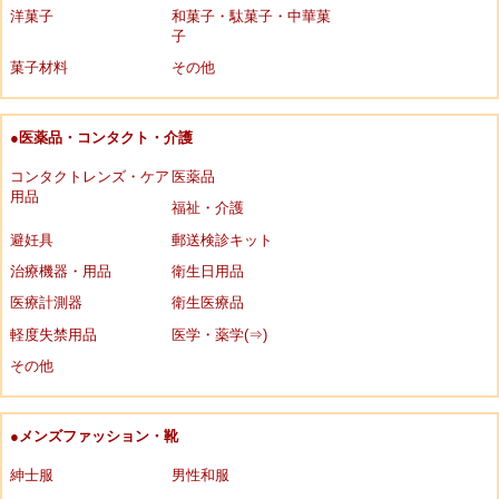
洋菓子
和菓子・駄菓子・中華菓
子
菓子材料
その他
●医薬品・コンタクト・介護
コンタクトレンズ・ケア
医薬品
用品
福祉・介護
避妊具
郵送検診キット
治療機器・用品
衛生日用品
医療計測器
衛生医療品
軽度失禁用品
医学・薬学(⇒)
その他
●メンズファッション・靴
紳士服
男性和服