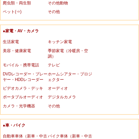
爬虫類・両生類
その他動物
ペット(⇒)
その他
●家電・AV・カメラ
生活家電
キッチン家電
美容・健康家電
季節家電（冷暖房・空
調）
モバイル・携帯電話
テレビ
DVDレコーダー・プレー
ホームシアター・プロジ
ヤー・HDDレコーダー
ェクター
ビデオカメラ・デッキ
オーディオ
ポータブルオーディオ
デジタルカメラ
カメラ・光学機器
その他
●車・バイク
自動車車体（新車・中古
バイク車体（新車・中古