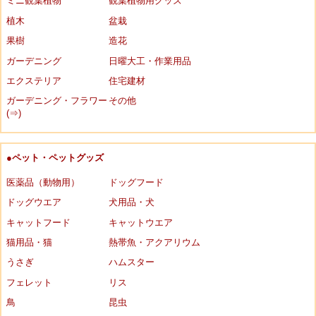
ミニ観葉植物
観葉植物用グッズ
植木
盆栽
果樹
造花
ガーデニング
日曜大工・作業用品
エクステリア
住宅建材
ガーデニング・フラワー
その他
(⇒)
●ペット・ペットグッズ
医薬品（動物用）
ドッグフード
ドッグウエア
犬用品・犬
キャットフード
キャットウエア
猫用品・猫
熱帯魚・アクアリウム
うさぎ
ハムスター
フェレット
リス
鳥
昆虫