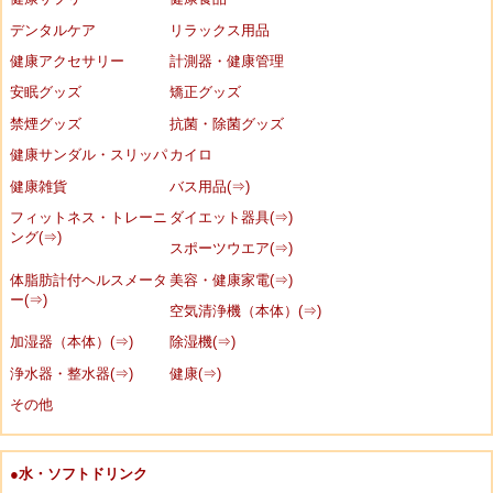
デンタルケア
リラックス用品
健康アクセサリー
計測器・健康管理
安眠グッズ
矯正グッズ
禁煙グッズ
抗菌・除菌グッズ
健康サンダル・スリッパ
カイロ
健康雑貨
バス用品(⇒)
フィットネス・トレーニ
ダイエット器具(⇒)
ング(⇒)
スポーツウエア(⇒)
体脂肪計付ヘルスメータ
美容・健康家電(⇒)
ー(⇒)
空気清浄機（本体）(⇒)
加湿器（本体）(⇒)
除湿機(⇒)
浄水器・整水器(⇒)
健康(⇒)
その他
●水・ソフトドリンク