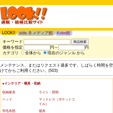
LOOK!!
side. B メディア館
Kobo館
キーワード
価格を指定
円～
円
カテゴリ
全体から
現在のジャンル から
メンテナンス、またはリクエスト過多です。しばらく時間を空
けてからご利用ください。(503)
●インテリア・寝具・収納
収納家具
ライト・照明
ベッド
マットレス（ポケットコ
イル）
羽毛布団
寝具