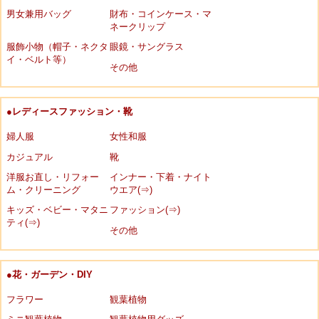
男女兼用バッグ
財布・コインケース・マ
ネークリップ
服飾小物（帽子・ネクタ
眼鏡・サングラス
イ・ベルト等）
その他
●レディースファッション・靴
婦人服
女性和服
カジュアル
靴
洋服お直し・リフォー
インナー・下着・ナイト
ム・クリーニング
ウエア(⇒)
キッズ・ベビー・マタニ
ファッション(⇒)
ティ(⇒)
その他
●花・ガーデン・DIY
フラワー
観葉植物