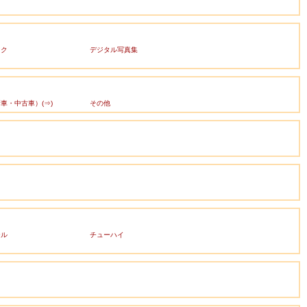
ック
デジタル写真集
車・中古車）(⇒)
その他
ール
チューハイ