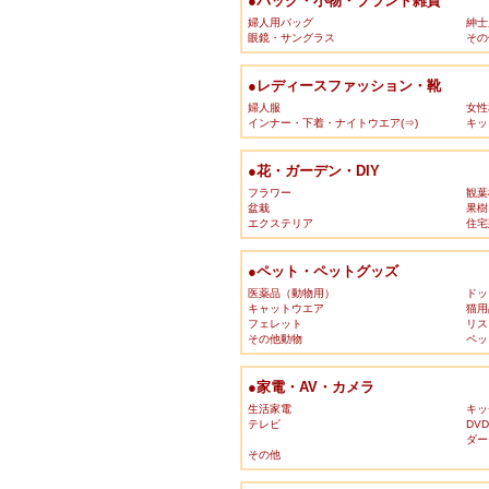
●バッグ・小物・ブランド雑貨
婦人用バッグ
紳士
眼鏡・サングラス
その
●レディースファッション・靴
婦人服
女性
インナー・下着・ナイトウエア(⇒)
キッ
●花・ガーデン・DIY
フラワー
観葉
盆栽
果樹
エクステリア
住宅
●ペット・ペットグッズ
医薬品（動物用）
ドッ
キャットウエア
猫用
フェレット
リス
その他動物
ペッ
●家電・AV・カメラ
生活家電
キッ
テレビ
DV
ダー
その他