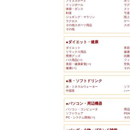
アイススケート
ホッ
ドッジボール
ラグ
体操・ダンス
スト
剣道
弓道
ジョギング・マラソン
陸上
ラクロス
ゲー
その他スポーツ用品
スポ
その他
●ダイエット・健康
ダイエット
美容
リラックス用品
健康
禁煙グッズ
抗菌
バス用品(⇒)
フィ
美容・健康家電(⇒)
空気
健康(⇒)
その
●水・ソフトドリンク
水・ミネラルウォーター
ソフ
中国茶
ハー
●パソコン・周辺機器
パソコン・コンピュータ
周辺
ソフトウェア
PD
PC・システム開発(⇒)
その