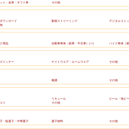
ット・金券・ギフト券
その他
ダウンロード
動画ストリーミング
デジタルコミ
他
ク用品
自動車車体（新車・中古車）(⇒)
バイク車体（新
ズインナー
ナイトウエア・ルームウエア
その他
梅酒
その他
リキュール
ビール・地ビ
コリ
その他
子・駄菓子・中華菓子
菓子材料
その他