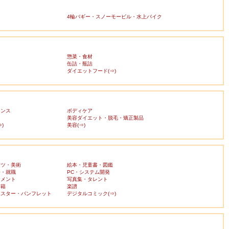
4輪バギー・スノーモービル・水上バイク
惣菜・食材
缶詰・瓶詰
ダイエットフード(⇒)
ランス
ボディケア
美容ダイエット・脱毛・矯正製品
)
美容(⇒)
ーツ・美術
絵本・児童書・図鑑
済・就職
PC・システム開発
ンメント
写真集・タレント
書籍
楽譜
ポスター・パンフレット
デジタルコミック(⇒)