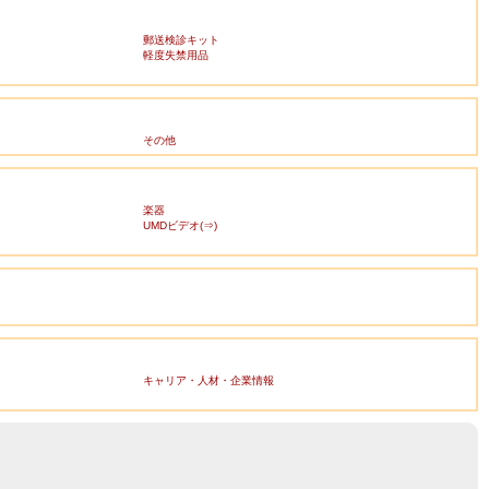
郵送検診キット
軽度失禁用品
その他
楽器
UMDビデオ(⇒)
キャリア・人材・企業情報