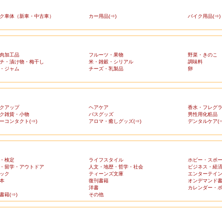
ク車体（新車・中古車）
カー用品(⇒)
バイク用品(⇒)
肉加工品
フルーツ・果物
野菜・きのこ
チ・漬け物・梅干し
米・雑穀・シリアル
調味料
・ジャム
チーズ・乳製品
卵
クアップ
ヘアケア
香水・フレグ
ク雑貨・小物
バスグッズ
男性用化粧品
ーコンタクト(⇒)
アロマ・癒しグッズ(⇒)
デンタルケア(⇒
・検定
ライフスタイル
ホビー・スポ
・留学・アウトドア
人文・地歴・哲学・社会
ビジネス・経
ック
ティーンズ文庫
エンターテイ
本
復刊書籍
オンデマンド
洋書
カレンダー・
書籍(⇒)
その他