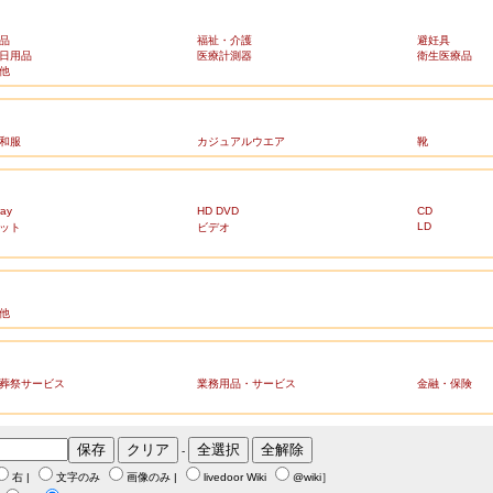
品
福祉・介護
避妊具
日用品
医療計測器
衛生医療品
他
和服
カジュアルウエア
靴
ray
HD DVD
CD
LD
ット
ビデオ
他
葬祭サービス
業務用品・サービス
金融・保険
-
右
|
文字のみ
画像のみ
|
livedoor Wiki
@wiki
］