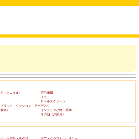
ポケットコイル）
羽毛布団
イス
ロールスクリーン
ァブリック（クッション・テー
デスク
布装飾）
インテリア小物・置物
その他（洋家具）
イベント用品・販促品
手芸・クラフト・生地(⇒)