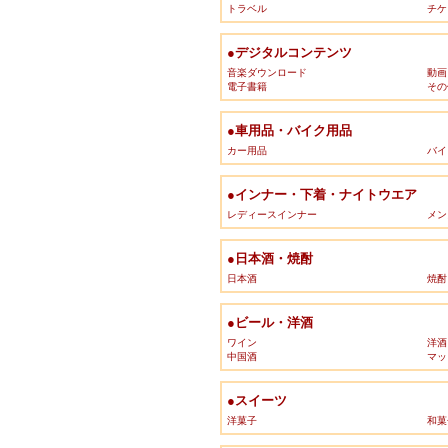
トラベル
チケ
●デジタルコンテンツ
音楽ダウンロード
動画
電子書籍
その
●車用品・バイク用品
カー用品
バイ
●インナー・下着・ナイトウエア
レディースインナー
メン
●日本酒・焼酎
日本酒
焼酎
●ビール・洋酒
ワイン
洋酒
中国酒
マッ
●スイーツ
洋菓子
和菓