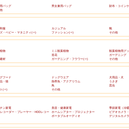
用バッグ
男女兼用バッグ
財布・コイン
他
和服
カジュアル
靴
ズ・ベビー・マタニティ(⇒)
ファッション(⇒)
その他
植物
ミニ観葉植物
観葉植物用グ
造花
ガーデニング
建材
ガーデニング・フラワー(⇒)
その他
グフード
ドッグウエア
犬用品・犬
品・猫
熱帯魚・アクアリウム
うさぎ
鳥
昆虫
ト(⇒)
その他
チン家電
美容・健康家電
季節家電（冷
Dレコーダー・プレーヤー・HDDレコー
ホームシアター・プロジェクター
ビデオカメラ
ポータブルオーディオ
デジタルカメ