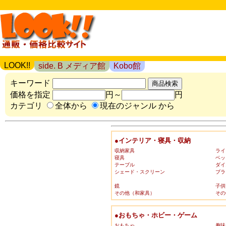
LOOK!!
side. B メディア館
Kobo館
キーワード
価格を指定
円～
円
カテゴリ
全体から
現在のジャンル から
●インテリア・寝具・収納
収納家具
ライ
寝具
ベッ
テーブル
ダイ
シェード・スクリーン
ブラ
鏡
子供
その他（和家具）
その
●おもちゃ・ホビー・ゲーム
おもちゃ
趣味