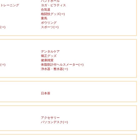
ハンドボール
・トレーニング
ヨガ・ピラティス
合気道
格闘技グッズ(⇒)
乗馬
ボウリング
⇒)
スポーツ(⇒)
デンタルケア
矯正グッズ
健康雑貨
⇒)
体脂肪計付ヘルスメーター(⇒)
浄水器・整水器(⇒)
日本茶
アクセサリー
ス
パソコンデスク(⇒)