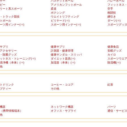
ケー
バスケットボール
バレーボール
ビー
アメリカンフットボール
フィットネス
リート系スポーツ
柔道
空手
ボクシング
格闘技
・トラック競技
ウエイトリフティング
綱引き
トボール
ビリヤード(⇒)
ダーツ(⇒)
ーツ用インナー(⇒)
スポーツ用インナー(⇒)
スポーツグッズ(
サプリ
健康サプリ
健康食品
アクセサリー
計測器・健康管理
安眠グッズ
・除菌グッズ
健康サンダル・スリッパ
カイロ
ットネス・トレーニング(⇒)
ダイエット器具(⇒)
スポーツウエア(
清浄機（本体）(⇒)
加湿器（本体）(⇒)
除湿機(⇒)
他
トドリンク
コーヒー・ココア
紅茶
ブティー
その他
機器
ネットワーク機器
パーツ
A（携帯情報端末）
オフィス・サプライ
通信・サービ
他