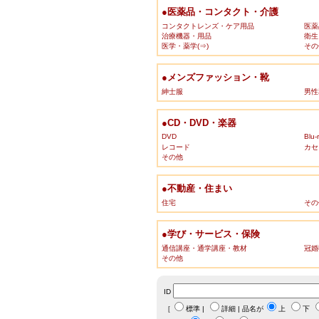
●医薬品・コンタクト・介護
コンタクトレンズ・ケア用品
医薬
治療機器・用品
衛生
医学・薬学(⇒)
その
●メンズファッション・靴
紳士服
男性
●CD・DVD・楽器
DVD
Blu-
レコード
カセ
その他
●不動産・住まい
住宅
その
●学び・サービス・保険
通信講座・通学講座・教材
冠婚
その他
ID
［
標準
|
詳細
| 品名が
上
下