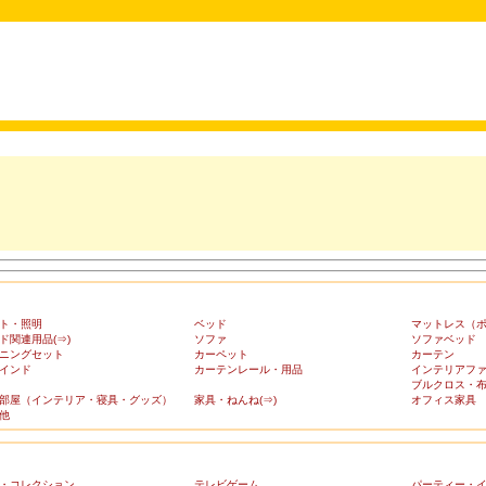
ト・照明
ベッド
マットレス（
ド関連用品(⇒)
ソファ
ソファベッド
ニングセット
カーペット
カーテン
インド
カーテンレール・用品
インテリアフ
ブルクロス・
部屋（インテリア・寝具・グッズ）
家具・ねんね(⇒)
オフィス家具
他
・コレクション
テレビゲーム
パーティー・