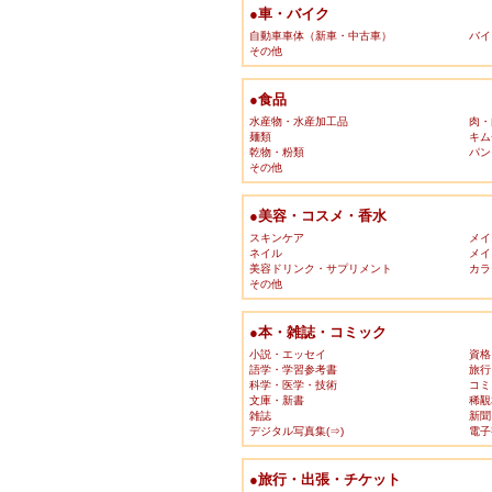
●車・バイク
自動車車体（新車・中古車）
バイ
その他
●食品
水産物・水産加工品
肉・
麺類
キム
乾物・粉類
パン
その他
●美容・コスメ・香水
スキンケア
メイ
ネイル
メイ
美容ドリンク・サプリメント
カラ
その他
●本・雑誌・コミック
小説・エッセイ
資格
語学・学習参考書
旅行
科学・医学・技術
コミ
文庫・新書
稀覯
雑誌
新聞
デジタル写真集(⇒)
電子
●旅行・出張・チケット