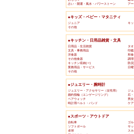
占い・開運・風水・パワーストーン
アー
●キッズ・ベビー・マタニティ
ジュニア
キッ
その他
●キッチン・日用品雑貨・文具
日用品・生活雑貨
タオ
文具・事務用品
印鑑
洋食器
和食
その他食器
調理
キッチン収納(⇒)
防災
業務用品・サービス
日曜
その他
●ジュエリー・腕時計
ジュエリー・アクセサリー（女性用）
ジュ
婚約指輪（エンゲージリング）
石・
ペアウォッチ
男女
時計用ベルト・バンド
ケア
●スポーツ・アウトドア
自転車
ゴル
ソフトボール
サッ
卓球
スカ