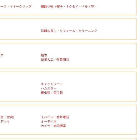
ケース・マネークリップ
服飾小物（帽子・ネクタイ・ベルト等）
洋服お直し・リフォーム・クリーニング
ッズ
植木
日曜大工・作業用品
キャットフード
ハムスター
爬虫類・両生類
暖房・空調）
モバイル・携帯電話
・デッキ
オーディオ
ラ
カメラ・光学機器