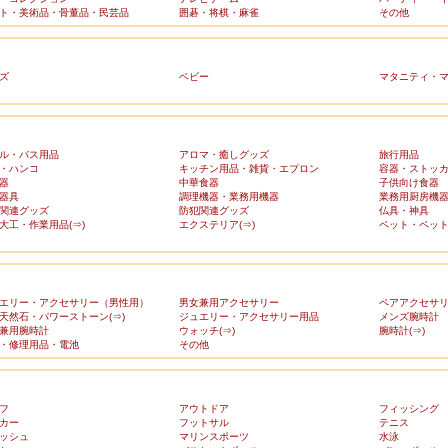
ト・美術品・骨董品・民芸品
囲碁・将棋・麻雀
その他
ズ
ベビー
マタニティ・
ル・バス用品
アロマ・癒しグッズ
旅行用品
・ハンコ
キッチン用品・雑貨・エプロン
容器・ストッ
器
中華食器
子供向け食器
器具
調理機器・業務用機器
業務用厨房機
関連グッズ
防犯関連グッズ
仏具・神具
大工・作業用品(⇒)
エクステリア(⇒)
ペット・ペット
エリー・アクセサリー（男性用）
男女兼用アクセサリー
ペアアクセサ
天然石・パワーストーン(⇒)
ジュエリー・アクセサリー用品
メンズ腕時計
兼用腕時計
ウォッチ(⇒)
腕時計(⇒)
・修理用品・電池
その他
フ
アウトドア
フィッシング
カー
フットサル
テニス
ッシュ
マリンスポーツ
水泳