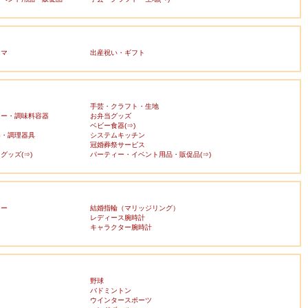
ママ
出産祝い・ギフト
手芸・クラフト・生地
カー・調味料容器
お弁当グッズ
ベビー食器(⇒)
器・調理器具
システムキッチン
冠婚葬祭サービス
グッズ(⇒)
パーティー・イベント用品・販促品(⇒)
リー
結婚指輪（マリッジリング）
レディース腕時計
キャラクター腕時計
野球
バドミントン
ウインタースポーツ