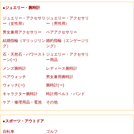
●ジュエリー・腕時計
ジュエリー・アクセサリ
ジュエリー・アクセサリ
ー（女性用）
ー（男性用）
男女兼用アクセサリー
ペアアクセサリー
結婚指輪（マリッジリン
婚約指輪（エンゲージリ
グ）
ング）
石・天然石・パワースト
ジュエリー・アクセサリ
ーン(⇒)
ー用品
メンズ腕時計
レディース腕時計
ペアウォッチ
男女兼用腕時計
ウォッチ(⇒)
腕時計(⇒)
キャラクター腕時計
時計用ベルト・バンド
ケア・修理用品・電池
その他
●スポーツ・アウトドア
自転車
ゴルフ