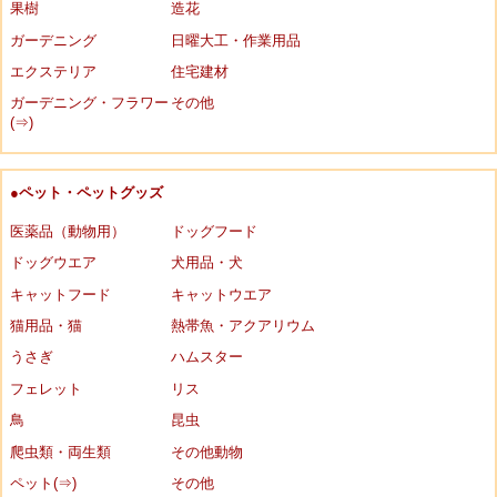
果樹
造花
ガーデニング
日曜大工・作業用品
エクステリア
住宅建材
ガーデニング・フラワー
その他
(⇒)
●ペット・ペットグッズ
医薬品（動物用）
ドッグフード
ドッグウエア
犬用品・犬
キャットフード
キャットウエア
猫用品・猫
熱帯魚・アクアリウム
うさぎ
ハムスター
フェレット
リス
鳥
昆虫
爬虫類・両生類
その他動物
ペット(⇒)
その他