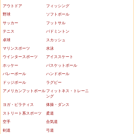
アウトドア
フィッシング
野球
ソフトボール
サッカー
フットサル
テニス
バドミントン
卓球
スカッシュ
マリンスポーツ
水泳
ウインタースポーツ
アイススケート
ホッケー
バスケットボール
バレーボール
ハンドボール
ドッジボール
ラグビー
アメリカンフットボール
フィットネス・トレーニ
ング
ヨガ・ピラティス
体操・ダンス
ストリート系スポーツ
柔道
空手
合気道
剣道
弓道