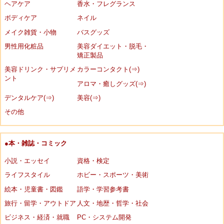
ヘアケア
香水・フレグランス
ボディケア
ネイル
メイク雑貨・小物
バスグッズ
男性用化粧品
美容ダイエット・脱毛・
矯正製品
美容ドリンク・サプリメ
カラーコンタクト(⇒)
ント
アロマ・癒しグッズ(⇒)
デンタルケア(⇒)
美容(⇒)
その他
●本・雑誌・コミック
小説・エッセイ
資格・検定
ライフスタイル
ホビー・スポーツ・美術
絵本・児童書・図鑑
語学・学習参考書
旅行・留学・アウトドア
人文・地歴・哲学・社会
ビジネス・経済・就職
PC・システム開発