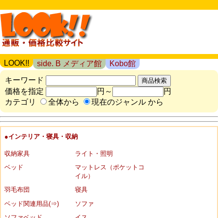
LOOK!!
side. B メディア館
Kobo館
キーワード
価格を指定
円～
円
カテゴリ
全体から
現在のジャンル から
●インテリア・寝具・収納
収納家具
ライト・照明
ベッド
マットレス（ポケットコ
イル）
羽毛布団
寝具
ベッド関連用品(⇒)
ソファ
ソファベッド
イス