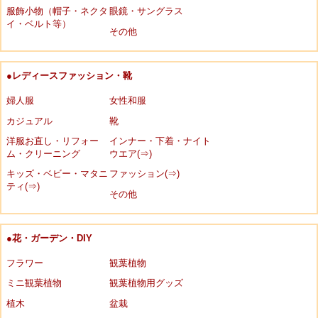
服飾小物（帽子・ネクタ
眼鏡・サングラス
イ・ベルト等）
その他
●レディースファッション・靴
婦人服
女性和服
カジュアル
靴
洋服お直し・リフォー
インナー・下着・ナイト
ム・クリーニング
ウエア(⇒)
キッズ・ベビー・マタニ
ファッション(⇒)
ティ(⇒)
その他
●花・ガーデン・DIY
フラワー
観葉植物
ミニ観葉植物
観葉植物用グッズ
植木
盆栽