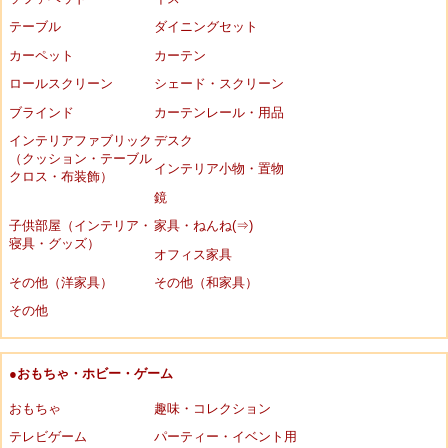
テーブル
ダイニングセット
カーペット
カーテン
ロールスクリーン
シェード・スクリーン
ブラインド
カーテンレール・用品
インテリアファブリック
デスク
（クッション・テーブル
インテリア小物・置物
クロス・布装飾）
鏡
子供部屋（インテリア・
家具・ねんね(⇒)
寝具・グッズ）
オフィス家具
その他（洋家具）
その他（和家具）
その他
●おもちゃ・ホビー・ゲーム
おもちゃ
趣味・コレクション
テレビゲーム
パーティー・イベント用