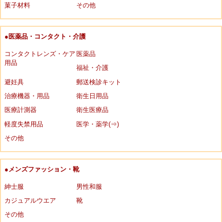
菓子材料
その他
●医薬品・コンタクト・介護
コンタクトレンズ・ケア
医薬品
用品
福祉・介護
避妊具
郵送検診キット
治療機器・用品
衛生日用品
医療計測器
衛生医療品
軽度失禁用品
医学・薬学(⇒)
その他
●メンズファッション・靴
紳士服
男性和服
カジュアルウエア
靴
その他