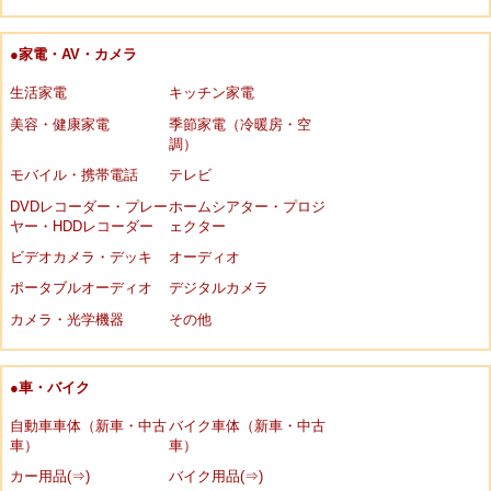
●家電・AV・カメラ
生活家電
キッチン家電
美容・健康家電
季節家電（冷暖房・空
調）
モバイル・携帯電話
テレビ
DVDレコーダー・プレー
ホームシアター・プロジ
ヤー・HDDレコーダー
ェクター
ビデオカメラ・デッキ
オーディオ
ポータブルオーディオ
デジタルカメラ
カメラ・光学機器
その他
●車・バイク
自動車車体（新車・中古
バイク車体（新車・中古
車）
車）
カー用品(⇒)
バイク用品(⇒)