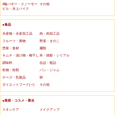
4輪バギー・スノーモー
その他
ビル・水上バイク
●食品
水産物・水産加工品
肉・肉加工品
フルーツ・果物
野菜・きのこ
惣菜・食材
麺類
キムチ・漬け物・梅干し
米・雑穀・シリアル
調味料
缶詰・瓶詰
乾物・粉類
パン・ジャム
チーズ・乳製品
卵
ダイエットフード(⇒)
その他
●美容・コスメ・香水
スキンケア
メイクアップ