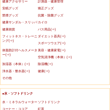
健康アクセサリー
計測器・健康管理
安眠グッズ
矯正グッズ
禁煙グッズ
抗菌・除菌グッズ
健康サンダル・スリッパ
カイロ
健康雑貨
バス用品(⇒)
フィットネス・トレーニ
ダイエット器具(⇒)
ング(⇒)
スポーツウエア(⇒)
体脂肪計付ヘルスメータ
美容・健康家電(⇒)
ー(⇒)
空気清浄機（本体）(⇒)
加湿器（本体）(⇒)
除湿機(⇒)
浄水器・整水器(⇒)
健康(⇒)
その他
●水・ソフトドリンク
水・ミネラルウォーター
ソフトドリンク
コーヒー・ココア
紅茶