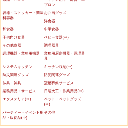
プロン
容器・ストッカー・調味
お弁当グッズ
料容器
洋食器
和食器
中華食器
子供向け食器
ベビー食器(⇒)
その他食器
調理器具
調理機器・業務用機器
業務用厨房機器・調理器
具
システムキッチン
キッチン収納(⇒)
防災関連グッズ
防犯関連グッズ
仏具・神具
冠婚葬祭サービス
業務用品・サービス
日曜大工・作業用品(⇒)
エクステリア(⇒)
ペット・ペットグッズ
(⇒)
パーティー・イベント用
その他
品・販促品(⇒)